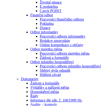
Životní situace
E-podatelna
Czech POINT
Finanční odbor
Pracovníci finančního odboru
Pokladna
Dotace
Odbor informatiky
Pracovníci odboru informatiky
Redakce zpravodaje
Online komunikace s občany
Odbor majetku města
Pracovníci odboru majetku města
Žádosti a formuláře
Odbor místního hospodářství
Pracovníci odboru místního hospodářství
Sběrný dvůr odpadů
Hlášení závad
Dokumenty
Žádosti a formuláře
Vyhlášky a nařízení města
Hospodaření města
Řády
Informace dle zák. č. 106⁄1999 Sb.
Audity – kontroly