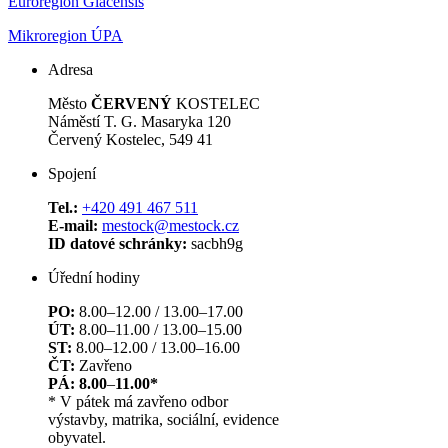
Euroregion Glacensis
Mikroregion ÚPA
Adresa
Město
ČERVENÝ
KOSTELEC
Náměstí T. G. Masaryka 120
Červený Kostelec, 549 41
Spojení
Tel.:
+420 491 467 511
E-mail:
mestock@mestock.cz
ID datové schránky:
sacbh9g
Úřední hodiny
PO:
8.00–12.00 / 13.00–17.00
ÚT:
8.00–11.00 / 13.00–15.00
ST:
8.00–12.00 / 13.00–16.00
ČT:
Zavřeno
PÁ: 8.00
–
11.00*
* V pátek má zavřeno odbor
výstavby, matrika, sociální, evidence
obyvatel.