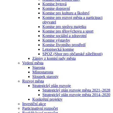
Komise bytová
Komise dopravní
Komise pro kulturu a školství
Komise pro rozvoj města a participaci
obyvatel
Komise pro správu majetku
Komise pro tělovýchovu a sport
Komise sociální a zdravotní
Komise výstavby
Komise životního prostředí
Letopisecká komise
SPOZ (Sbor pro občanské záležitosti)
Zápisy z komisí rady města
Vedení města
Starosta
Místostarosta
Sloupek starosty
Rozvoj města
Strategický plán rozvoje
Strategický plán rozvoje města 2021–2028
Strategický plán rozvoje města 2014–2020
Konkrétní projekty
Investiční akce
Participativní rozpočet
Rozklikávací rozpočet