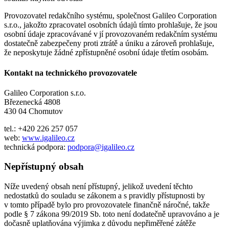
Provozovatel redakčního systému, společnost Galileo Corporation
s.r.o., jakožto zpracovatel osobních údajů tímto prohlašuje, že jsou
osobní údaje zpracovávané v jí provozovaném redakčním systému
dostatečně zabezpečeny proti ztrátě a úniku a zároveň prohlašuje,
že neposkytuje žádné zpřístupněné osobní údaje třetím osobám.
Kontakt na technického provozovatele
Galileo Corporation s.r.o.
Březenecká 4808
430 04 Chomutov
tel.: +420 226 257 057
web:
www.igalileo.cz
technická podpora:
podpora@igalileo.cz
Nepřístupný obsah
Níže uvedený obsah není přístupný, jelikož uvedení těchto
nedostatků do souladu se zákonem a s pravidly přístupnosti by
v tomto případě bylo pro provozovatele finančně náročné, takže
podle § 7 zákona 99/2019 Sb. toto není dodatečně upravováno a je
dočasně uplatňována výjimka z důvodu nepřiměřené zátěže