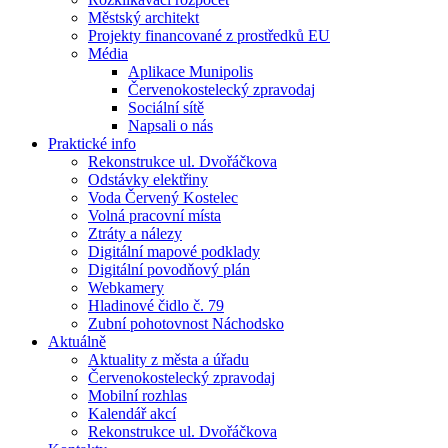
Městský architekt
Projekty financované z prostředků EU
Média
Aplikace Munipolis
Červenokostelecký zpravodaj
Sociální sítě
Napsali o nás
Praktické info
Rekonstrukce ul. Dvořáčkova
Odstávky elektřiny
Voda Červený Kostelec
Volná pracovní místa
Ztráty a nálezy
Digitální mapové podklady
Digitální povodňový plán
Webkamery
Hladinové čidlo č. 79
Zubní pohotovnost Náchodsko
Aktuálně
Aktuality z města a úřadu
Červenokostelecký zpravodaj
Mobilní rozhlas
Kalendář akcí
Rekonstrukce ul. Dvořáčkova