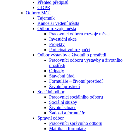
Přehled předpisů
GDPR
Odbory MěÚ
Tajemník
Kancelář vedení města
Odbor rozvoje města
Pracovníci odboru rozvoje města
Investiční akce
Projekty
Participativní rozpočet
Odbor výstavby a životního prostředí
Pracovníci odboru výstavby a životního
prostředí
Odpady
Stavební úřad
Formuláře – životní prostředí
Životní prostředí
Sociální odbor
Pracovníci sociálního odboru
Sociální služby
Životní situace
Žádosti a formuláře
Správní odbor
Pracovníci správního odboru
Matrika a formuláře