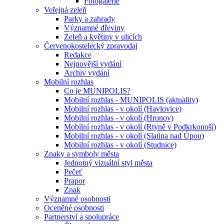
Fotogalerie
Veřejná zeleň
Parky a zahrady
Významné dřeviny
Zeleň a květiny v ulicích
Červenokostelecký zpravodaj
Redakce
Nejnovější vydání
Archiv vydání
Mobilní rozhlas
Co je MUNIPOLIS?
Mobilní rozhlas - MUNIPOLIS (aktuality)
Mobilní rozhlas - v okolí (Havlovice)
Mobilní rozhlas - v okolí (Hronov)
Mobilní rozhlas - v okolí (Rtyně v Podkrkonoší)
Mobilní rozhlas - v okolí (Slatina nad Úpou)
Mobilní rozhlas - v okolí (Studnice)
Znaky a symboly města
Jednotný vizuální styl města
Pečeť
Prapor
Znak
Významné osobnosti
Oceněné osobnosti
Partnerství a spolupráce