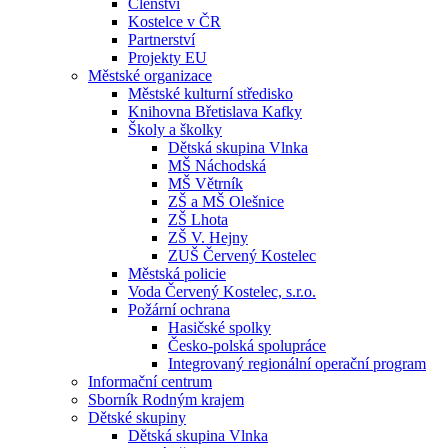
Členství
Kostelce v ČR
Partnerství
Projekty EU
Městské organizace
Městské kulturní středisko
Knihovna Břetislava Kafky
Školy a školky
Dětská skupina Vlnka
MŠ Náchodská
MŠ Větrník
ZŠ a MŠ Olešnice
ZŠ Lhota
ZŠ V. Hejny
ZUŠ Červený Kostelec
Městská policie
Voda Červený Kostelec, s.r.o.
Požární ochrana
Hasičské spolky
Česko-polská spolupráce
Integrovaný regionální operační program
Informační centrum
Sborník Rodným krajem
Dětské skupiny
Dětská skupina Vlnka