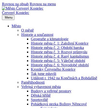
Rovnou na obsah
Rovnou na menu
Červený Kostelec
Menu
Město
O městě
Historie a současnost
Geografie a klimatologie
Historie města č. 1: Založení Kostelce
Historie města č. 2: Období baroka
Historie města č. 3: Rozvoj průmyslu
Historie města č. 4: Raný kapitalismus
Historie města č. 5: Válečné období
Historie města č. 6: Novodobé období
Kroniky Červeného Kostelce
Tak jsme mluvili
Události r. 1942 na Končinách a Bohdašíně
Pamětihodnosti
Veřejná vybavenost města
Budovy a veřejné prostory
Dětská hřiště
Sportoviště
Pohádková stezka Boženy Němcové