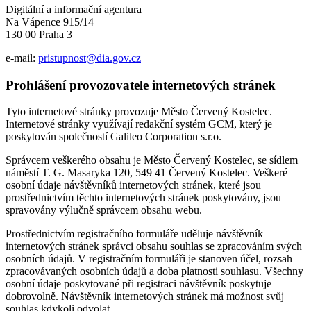
Digitální a informační agentura
Na Vápence 915/14
130 00 Praha 3
e-mail:
pristupnost@dia.gov.cz
Prohlášení provozovatele internetových stránek
Tyto internetové stránky provozuje Město Červený Kostelec.
Internetové stránky využívají redakční systém GCM, který je
poskytován společností Galileo Corporation s.r.o.
Správcem veškerého obsahu je Město Červený Kostelec, se sídlem
náměstí T. G. Masaryka 120, 549 41 Červený Kostelec. Veškeré
osobní údaje návštěvníků internetových stránek, které jsou
prostřednictvím těchto internetových stránek poskytovány, jsou
spravovány výlučně správcem obsahu webu.
Prostřednictvím registračního formuláře uděluje návštěvník
internetových stránek správci obsahu souhlas se zpracováním svých
osobních údajů. V registračním formuláři je stanoven účel, rozsah
zpracovávaných osobních údajů a doba platnosti souhlasu. Všechny
osobní údaje poskytované při registraci návštěvník poskytuje
dobrovolně. Návštěvník internetových stránek má možnost svůj
souhlas kdykoli odvolat.