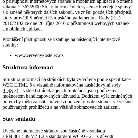
o přístupnosti internetových stránek a mobilních aplikací a o změně
zákona č. 365/2000 Sb., o informačních systémech veřejné správy
a o změně některých dalších zákonů, ve znění pozdějších předpisů,
který provádí Směrnici Evropského parlamentu a Rady (EU)
2016/2102 ze dne 26. října 2016 o přístupnosti webových stránek
a mobilních aplikací.
Prohlášení přístupnosti se vztahuje na následující internetové
stránky:
www.cervenykostelec.cz
Struktura informací
Struktura informací na stránkách byla vytvořena podle specifikace
W3C
HTML
5 a vizuálně naformátována kaskádovými styly
(
CSS
3) – vzhled stránek a jejich funkčnost jsou podřízeny
možnostem handicapovaných uživatelů. Dodržení výše zmíněných
norem by mělo zajistit správné zobrazení obsahu stránek ve většině
používaných prohlížečů a na většině zobrazovacích zařízení.
Stav souladu
Uvedené internetové stránky jsou částečně v souladu
s EN 301 549 V2 1.2 a standardem
WCAG
2.1 z důvodu