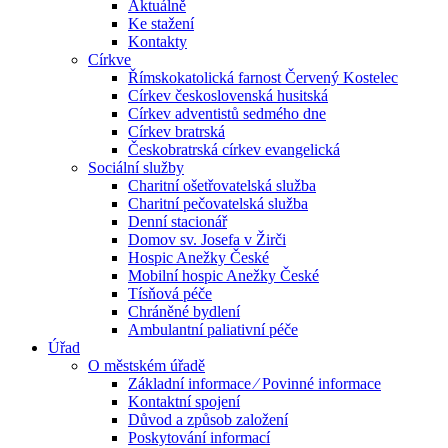
Aktuálně
Ke stažení
Kontakty
Církve
Římskokatolická farnost Červený Kostelec
Církev československá husitská
Církev adventistů sedmého dne
Církev bratrská
Českobratrská církev evangelická
Sociální služby
Charitní ošetřovatelská služba
Charitní pečovatelská služba
Denní stacionář
Domov sv. Josefa v Žirči
Hospic Anežky České
Mobilní hospic Anežky České
Tísňová péče
Chráněné bydlení
Ambulantní paliativní péče
Úřad
O městském úřadě
Základní informace ⁄ Povinné informace
Kontaktní spojení
Důvod a způsob založení
Poskytování informací