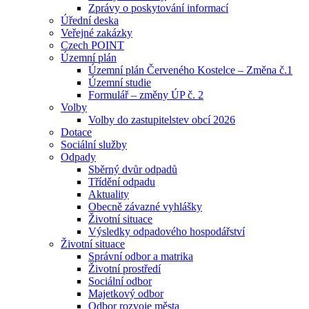
Zprávy o poskytování informací
Úřední deska
Veřejné zakázky
Czech POINT
Územní plán
Územní plán Červeného Kostelce – Změna č.1
Územní studie
Formulář – změny ÚP č. 2
Volby
Volby do zastupitelstev obcí 2026
Dotace
Sociální služby
Odpady
Sběrný dvůr odpadů
Třídění odpadu
Aktuality
Obecně závazné vyhlášky
Životní situace
Výsledky odpadového hospodářství
Životní situace
Správní odbor a matrika
Životní prostředí
Sociální odbor
Majetkový odbor
Odbor rozvoje města