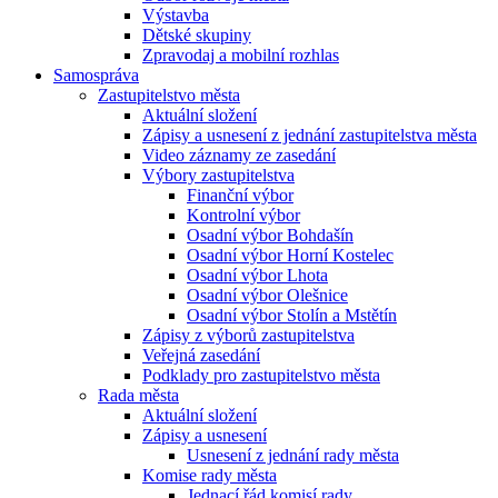
Výstavba
Dětské skupiny
Zpravodaj a mobilní rozhlas
Samospráva
Zastupitelstvo města
Aktuální složení
Zápisy a usnesení z jednání zastupitelstva města
Video záznamy ze zasedání
Výbory zastupitelstva
Finanční výbor
Kontrolní výbor
Osadní výbor Bohdašín
Osadní výbor Horní Kostelec
Osadní výbor Lhota
Osadní výbor Olešnice
Osadní výbor Stolín a Mstětín
Zápisy z výborů zastupitelstva
Veřejná zasedání
Podklady pro zastupitelstvo města
Rada města
Aktuální složení
Zápisy a usnesení
Usnesení z jednání rady města
Komise rady města
Jednací řád komisí rady