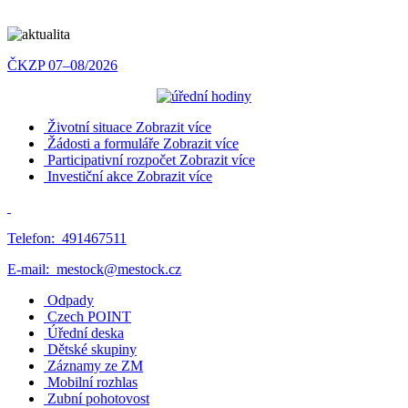
ČKZP 07–08/2026
Životní situace
Zobrazit více
Žádosti a formuláře
Zobrazit více
Participativní rozpočet
Zobrazit více
Investiční akce
Zobrazit více
Telefon:
491467511
E-mail:
mestock@mestock.cz
Odpady
Czech POINT
Úřední deska
Dětské skupiny
Záznamy ze ZM
Mobilní rozhlas
Zubní pohotovost