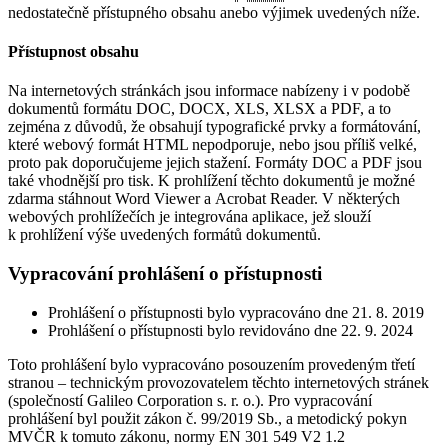
nedostatečně přístupného obsahu anebo výjimek uvedených níže.
Přístupnost obsahu
Na internetových stránkách jsou informace nabízeny i v podobě
dokumentů formátu DOC, DOCX, XLS, XLSX a PDF, a to
zejména z důvodů, že obsahují typografické prvky a formátování,
které webový formát HTML nepodporuje, nebo jsou příliš velké,
proto pak doporučujeme jejich stažení. Formáty DOC a PDF jsou
také vhodnější pro tisk. K prohlížení těchto dokumentů je možné
zdarma stáhnout Word Viewer a Acrobat Reader. V některých
webových prohlížečích je integrována aplikace, jež slouží
k prohlížení výše uvedených formátů dokumentů.
Vypracování prohlášení o přístupnosti
Prohlášení o přístupnosti bylo vypracováno dne 21. 8. 2019
Prohlášení o přístupnosti bylo revidováno dne 22. 9. 2024
Toto prohlášení bylo vypracováno posouzením provedeným třetí
stranou – technickým provozovatelem těchto internetových stránek
(společností Galileo Corporation s. r. o.). Pro vypracování
prohlášení byl použit zákon č. 99/2019 Sb., a metodický pokyn
MVČR k tomuto zákonu, normy EN 301 549 V2 1.2