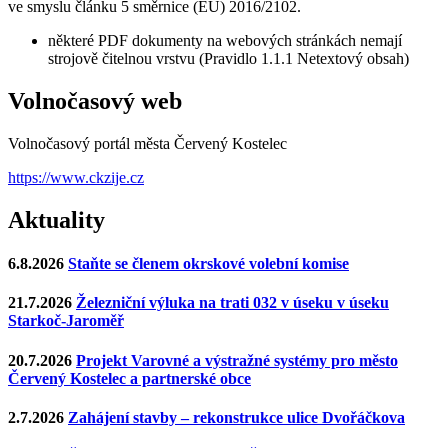
ve smyslu článku 5 směrnice (EU) 2016/2102.
některé PDF dokumenty na webových stránkách nemají
strojově čitelnou vrstvu (Pravidlo 1.1.1 Netextový obsah)
Volnočasový web
Volnočasový portál města Červený Kostelec
https://www.ckzije.cz
Aktuality
6.8.2026
Staňte se členem okrskové volební komise
21.7.2026
Železniční výluka na trati 032 v úseku v úseku
Starkoč-Jaroměř
20.7.2026
Projekt Varovné a výstražné systémy pro město
Červený Kostelec a partnerské obce
2.7.2026
Zahájení stavby – rekonstrukce ulice Dvořáčkova