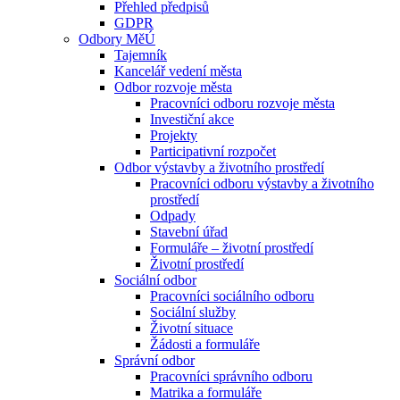
Přehled předpisů
GDPR
Odbory MěÚ
Tajemník
Kancelář vedení města
Odbor rozvoje města
Pracovníci odboru rozvoje města
Investiční akce
Projekty
Participativní rozpočet
Odbor výstavby a životního prostředí
Pracovníci odboru výstavby a životního
prostředí
Odpady
Stavební úřad
Formuláře – životní prostředí
Životní prostředí
Sociální odbor
Pracovníci sociálního odboru
Sociální služby
Životní situace
Žádosti a formuláře
Správní odbor
Pracovníci správního odboru
Matrika a formuláře