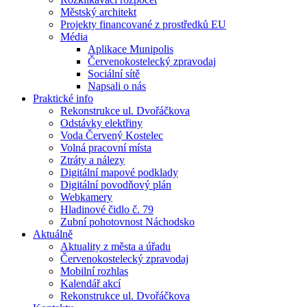
Městský architekt
Projekty financované z prostředků EU
Média
Aplikace Munipolis
Červenokostelecký zpravodaj
Sociální sítě
Napsali o nás
Praktické info
Rekonstrukce ul. Dvořáčkova
Odstávky elektřiny
Voda Červený Kostelec
Volná pracovní místa
Ztráty a nálezy
Digitální mapové podklady
Digitální povodňový plán
Webkamery
Hladinové čidlo č. 79
Zubní pohotovnost Náchodsko
Aktuálně
Aktuality z města a úřadu
Červenokostelecký zpravodaj
Mobilní rozhlas
Kalendář akcí
Rekonstrukce ul. Dvořáčkova