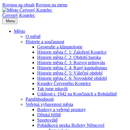
Rovnou na obsah
Rovnou na menu
Červený Kostelec
Menu
Město
O městě
Historie a současnost
Geografie a klimatologie
Historie města č. 1: Založení Kostelce
Historie města č. 2: Období baroka
Historie města č. 3: Rozvoj průmyslu
Historie města č. 4: Raný kapitalismus
Historie města č. 5: Válečné období
Historie města č. 6: Novodobé období
Kroniky Červeného Kostelce
Tak jsme mluvili
Události r. 1942 na Končinách a Bohdašíně
Pamětihodnosti
Veřejná vybavenost města
Budovy a veřejné prostory
Dětská hřiště
Sportoviště
Pohádková stezka Boženy Němcové