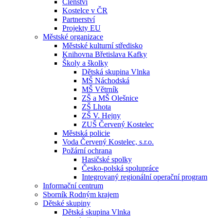
Členství
Kostelce v ČR
Partnerství
Projekty EU
Městské organizace
Městské kulturní středisko
Knihovna Břetislava Kafky
Školy a školky
Dětská skupina Vlnka
MŠ Náchodská
MŠ Větrník
ZŠ a MŠ Olešnice
ZŠ Lhota
ZŠ V. Hejny
ZUŠ Červený Kostelec
Městská policie
Voda Červený Kostelec, s.r.o.
Požární ochrana
Hasičské spolky
Česko-polská spolupráce
Integrovaný regionální operační program
Informační centrum
Sborník Rodným krajem
Dětské skupiny
Dětská skupina Vlnka