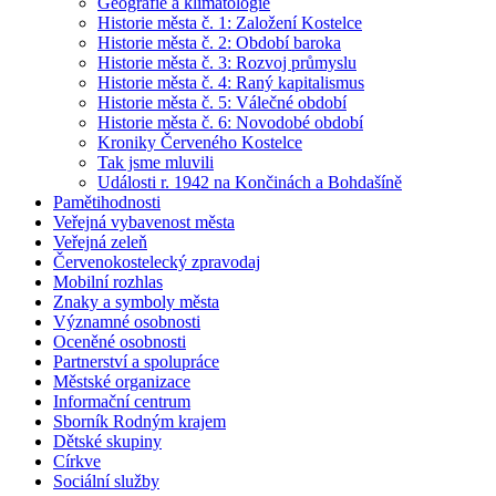
Geografie a klimatologie
Historie města č. 1: Založení Kostelce
Historie města č. 2: Období baroka
Historie města č. 3: Rozvoj průmyslu
Historie města č. 4: Raný kapitalismus
Historie města č. 5: Válečné období
Historie města č. 6: Novodobé období
Kroniky Červeného Kostelce
Tak jsme mluvili
Události r. 1942 na Končinách a Bohdašíně
Pamětihodnosti
Veřejná vybavenost města
Veřejná zeleň
Červenokostelecký zpravodaj
Mobilní rozhlas
Znaky a symboly města
Významné osobnosti
Oceněné osobnosti
Partnerství a spolupráce
Městské organizace
Informační centrum
Sborník Rodným krajem
Dětské skupiny
Církve
Sociální služby