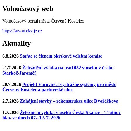
Volnočasový web
Volnočasový portál města Červený Kostelec
https://www.ckzije.cz
Aktuality
6.8.2026
Staňte se členem okrskové volební komise
21.7.2026
Železniční výluka na trati 032 v úseku v úseku
Starkoč-Jaroměř
20.7.2026
Projekt Varovné a výstražné systémy pro město
Červený Kostelec a partnerské obce
2.7.2026
Zahájení stavby – rekonstrukce ulice Dvořáčkova
1.7.2026
Železniční výluka v úseku Česká Skalice – Trutnov
hl.n. ve dnech 07.–12. 7. 2026