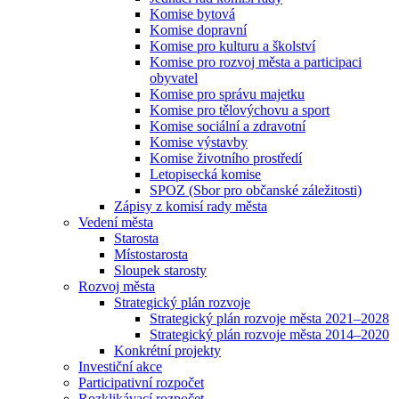
Komise bytová
Komise dopravní
Komise pro kulturu a školství
Komise pro rozvoj města a participaci
obyvatel
Komise pro správu majetku
Komise pro tělovýchovu a sport
Komise sociální a zdravotní
Komise výstavby
Komise životního prostředí
Letopisecká komise
SPOZ (Sbor pro občanské záležitosti)
Zápisy z komisí rady města
Vedení města
Starosta
Místostarosta
Sloupek starosty
Rozvoj města
Strategický plán rozvoje
Strategický plán rozvoje města 2021–2028
Strategický plán rozvoje města 2014–2020
Konkrétní projekty
Investiční akce
Participativní rozpočet
Rozklikávací rozpočet