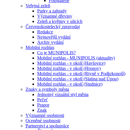
Fotogalerie
Veřejná zeleň
Parky a zahrady
Významné dřeviny
Zeleň a květiny v ulicích
Červenokostelecký zpravodaj
Redakce
Nejnovější vydání
Archiv vydání
Mobilní rozhlas
Co je MUNIPOLIS?
Mobilní rozhlas - MUNIPOLIS (aktuality)
Mobilní rozhlas - v okolí (Havlovice)
Mobilní rozhlas - v okolí (Hronov)
Mobilní rozhlas - v okolí (Rtyně v Podkrkonoší)
Mobilní rozhlas - v okolí (Slatina nad Úpou)
Mobilní rozhlas - v okolí (Studnice)
Znaky a symboly města
Jednotný vizuální styl města
Pečeť
Prapor
Znak
Významné osobnosti
Oceněné osobnosti
Partnerství a spolupráce