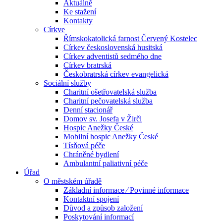
Aktuálně
Ke stažení
Kontakty
Církve
Římskokatolická farnost Červený Kostelec
Církev československá husitská
Církev adventistů sedmého dne
Církev bratrská
Českobratrská církev evangelická
Sociální služby
Charitní ošetřovatelská služba
Charitní pečovatelská služba
Denní stacionář
Domov sv. Josefa v Žirči
Hospic Anežky České
Mobilní hospic Anežky České
Tísňová péče
Chráněné bydlení
Ambulantní paliativní péče
Úřad
O městském úřadě
Základní informace ⁄ Povinné informace
Kontaktní spojení
Důvod a způsob založení
Poskytování informací