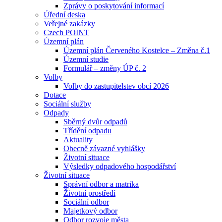
Zprávy o poskytování informací
Úřední deska
Veřejné zakázky
Czech POINT
Územní plán
Územní plán Červeného Kostelce – Změna č.1
Územní studie
Formulář – změny ÚP č. 2
Volby
Volby do zastupitelstev obcí 2026
Dotace
Sociální služby
Odpady
Sběrný dvůr odpadů
Třídění odpadu
Aktuality
Obecně závazné vyhlášky
Životní situace
Výsledky odpadového hospodářství
Životní situace
Správní odbor a matrika
Životní prostředí
Sociální odbor
Majetkový odbor
Odbor rozvoje města