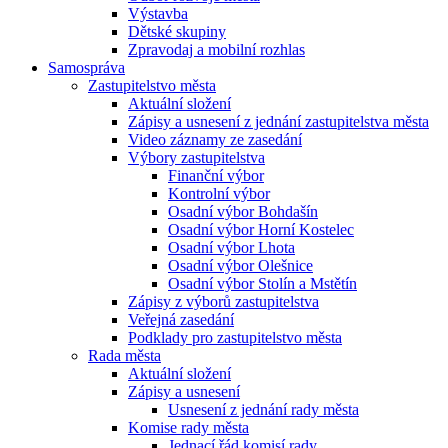
Výstavba
Dětské skupiny
Zpravodaj a mobilní rozhlas
Samospráva
Zastupitelstvo města
Aktuální složení
Zápisy a usnesení z jednání zastupitelstva města
Video záznamy ze zasedání
Výbory zastupitelstva
Finanční výbor
Kontrolní výbor
Osadní výbor Bohdašín
Osadní výbor Horní Kostelec
Osadní výbor Lhota
Osadní výbor Olešnice
Osadní výbor Stolín a Mstětín
Zápisy z výborů zastupitelstva
Veřejná zasedání
Podklady pro zastupitelstvo města
Rada města
Aktuální složení
Zápisy a usnesení
Usnesení z jednání rady města
Komise rady města
Jednací řád komisí rady