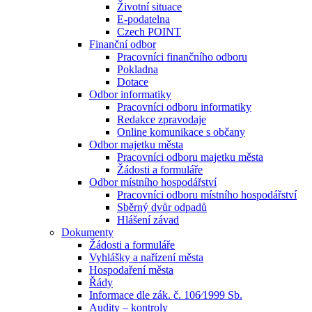
Životní situace
E-podatelna
Czech POINT
Finanční odbor
Pracovníci finančního odboru
Pokladna
Dotace
Odbor informatiky
Pracovníci odboru informatiky
Redakce zpravodaje
Online komunikace s občany
Odbor majetku města
Pracovníci odboru majetku města
Žádosti a formuláře
Odbor místního hospodářství
Pracovníci odboru místního hospodářství
Sběrný dvůr odpadů
Hlášení závad
Dokumenty
Žádosti a formuláře
Vyhlášky a nařízení města
Hospodaření města
Řády
Informace dle zák. č. 106⁄1999 Sb.
Audity – kontroly