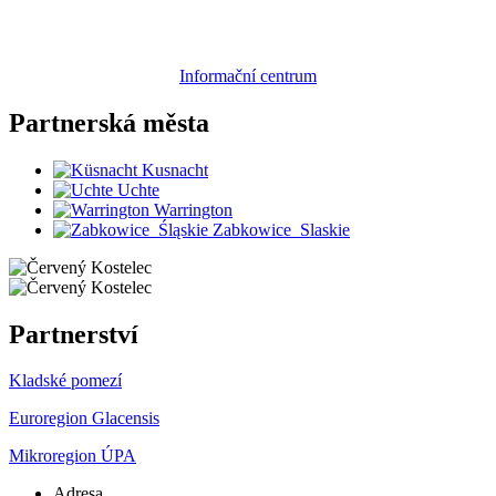
Informační centrum
Partnerská
města
Kusnacht
Uchte
Warrington
Zabkowice_Slaskie
Partnerství
Kladské pomezí
Euroregion Glacensis
Mikroregion ÚPA
Adresa