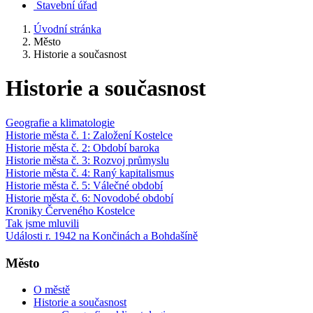
Stavební úřad
Úvodní stránka
Město
Historie a současnost
Historie a současnost
Geografie a klimatologie
Historie města č. 1: Založení Kostelce
Historie města č. 2: Období baroka
Historie města č. 3: Rozvoj průmyslu
Historie města č. 4: Raný kapitalismus
Historie města č. 5: Válečné období
Historie města č. 6: Novodobé období
Kroniky Červeného Kostelce
Tak jsme mluvili
Události r. 1942 na Končinách a Bohdašíně
Město
O městě
Historie a současnost