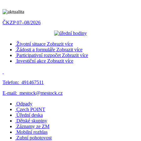
ČKZP 07–08/2026
Životní situace
Zobrazit více
Žádosti a formuláře
Zobrazit více
Participativní rozpočet
Zobrazit více
Investiční akce
Zobrazit více
Telefon:
491467511
E-mail:
mestock@mestock.cz
Odpady
Czech POINT
Úřední deska
Dětské skupiny
Záznamy ze ZM
Mobilní rozhlas
Zubní pohotovost