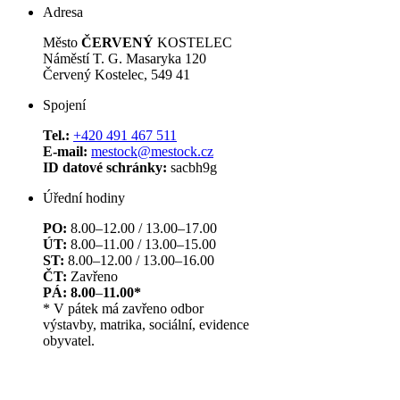
Adresa
Město
ČERVENÝ
KOSTELEC
Náměstí T. G. Masaryka 120
Červený Kostelec, 549 41
Spojení
Tel.:
+420 491 467 511
E-mail:
mestock@mestock.cz
ID datové schránky:
sacbh9g
Úřední hodiny
PO:
8.00–12.00 / 13.00–17.00
ÚT:
8.00–11.00 / 13.00–15.00
ST:
8.00–12.00 / 13.00–16.00
ČT:
Zavřeno
PÁ: 8.00
–
11.00*
* V pátek má zavřeno odbor
výstavby, matrika, sociální, evidence
obyvatel.