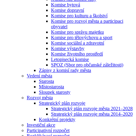
Komise bytová
Komise dopravní
Komise pro kulturu a školství
Komise pro rozvoj města a participaci
obyvatel
Komise pro správu majetku
Komise pro tělovýchovu a sport
Komise sociální a zdravotní
Komise výstavby
Komise životního prostředí
Letopisecká komise
SPOZ (Sbor pro občanské záležitosti)
Zápisy z komisí rady města
Vedení města
Starosta
Místostarosta
Sloupek starosty
Rozvoj města
Strategický plán rozvoje
Strategický plán rozvoje města 2021–2028
Strategický plán rozvoje města 2014–2020
Konkrétní projekty
Investiční akce
Participativní rozpočet
Rozklikávací rozpočet