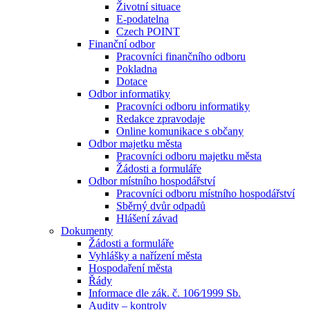
Životní situace
E-podatelna
Czech POINT
Finanční odbor
Pracovníci finančního odboru
Pokladna
Dotace
Odbor informatiky
Pracovníci odboru informatiky
Redakce zpravodaje
Online komunikace s občany
Odbor majetku města
Pracovníci odboru majetku města
Žádosti a formuláře
Odbor místního hospodářství
Pracovníci odboru místního hospodářství
Sběrný dvůr odpadů
Hlášení závad
Dokumenty
Žádosti a formuláře
Vyhlášky a nařízení města
Hospodaření města
Řády
Informace dle zák. č. 106⁄1999 Sb.
Audity – kontroly