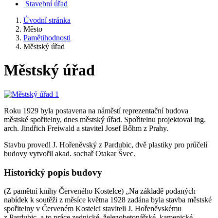
Stavební úřad
Úvodní stránka
Město
Pamětihodnosti
Městský úřad
Městský úřad
Roku 1929 byla postavena na náměstí reprezentační budova
městské spořitelny, dnes městský úřad. Spořitelnu projektoval ing.
arch. Jindřich Freiwald a stavitel Josef Bőhm z Prahy.
Stavbu provedl J. Hořeněvský z Pardubic, dvě plastiky pro průčelí
budovy vytvořil akad. sochař Otakar Švec.
Historický popis budovy
(Z pamětní knihy Červeného Kostelce) „Na základě podaných
nabídek k soutěži z měsíce května 1928 zadána byla stavba městské
spořitelny v Červeném Kostelci staviteli J. Hořeněvskému
z Pardubic, a to práce zednické, železobetonářské, kamenické,