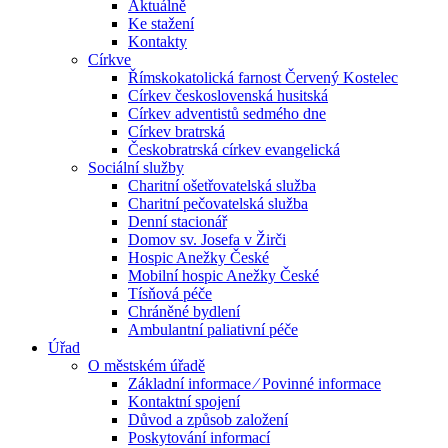
Aktuálně
Ke stažení
Kontakty
Církve
Římskokatolická farnost Červený Kostelec
Církev československá husitská
Církev adventistů sedmého dne
Církev bratrská
Českobratrská církev evangelická
Sociální služby
Charitní ošetřovatelská služba
Charitní pečovatelská služba
Denní stacionář
Domov sv. Josefa v Žirči
Hospic Anežky České
Mobilní hospic Anežky České
Tísňová péče
Chráněné bydlení
Ambulantní paliativní péče
Úřad
O městském úřadě
Základní informace ⁄ Povinné informace
Kontaktní spojení
Důvod a způsob založení
Poskytování informací