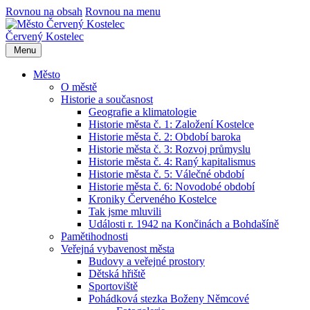
Rovnou na obsah
Rovnou na menu
Červený Kostelec
Menu
Město
O městě
Historie a současnost
Geografie a klimatologie
Historie města č. 1: Založení Kostelce
Historie města č. 2: Období baroka
Historie města č. 3: Rozvoj průmyslu
Historie města č. 4: Raný kapitalismus
Historie města č. 5: Válečné období
Historie města č. 6: Novodobé období
Kroniky Červeného Kostelce
Tak jsme mluvili
Události r. 1942 na Končinách a Bohdašíně
Pamětihodnosti
Veřejná vybavenost města
Budovy a veřejné prostory
Dětská hřiště
Sportoviště
Pohádková stezka Boženy Němcové