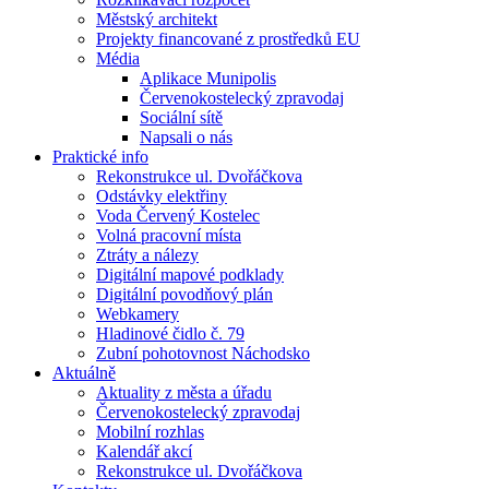
Městský architekt
Projekty financované z prostředků EU
Média
Aplikace Munipolis
Červenokostelecký zpravodaj
Sociální sítě
Napsali o nás
Praktické info
Rekonstrukce ul. Dvořáčkova
Odstávky elektřiny
Voda Červený Kostelec
Volná pracovní místa
Ztráty a nálezy
Digitální mapové podklady
Digitální povodňový plán
Webkamery
Hladinové čidlo č. 79
Zubní pohotovnost Náchodsko
Aktuálně
Aktuality z města a úřadu
Červenokostelecký zpravodaj
Mobilní rozhlas
Kalendář akcí
Rekonstrukce ul. Dvořáčkova