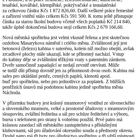
tesařské, kovářské, klempířské, pokrývačské a instalatérské
za celkovou částku Kčs 1 872 826,60. Další veškeré práce řemeslné
a zařízení vnitřní stálo celkem Kčs 591 500. K tomu ještě přistupuje
částka za starou školní budovu včetně všech poplatků Kč 214 840,
takže úplně dokončená budova stojí celkem Kčs 2 679 166,60.
Nová městská spořitelna jest velmi vkusně řešena a jest skutečnou
ozdobou Masarykova náměstí i celého města. Zvláštností její jest
betonová (železo) kabina v suterénu, kolem níž možno obejíti, avšak
zrcadlové plochy stále ukazují, kde se přítomný nachází. Vstup
do kabiny děje se zvláštními těžkými vraty s patentním zámkem.
Dveře samočinně zapadající se nedají zevnitř otevírati. Může
se tudíž díti přístup dovnitř jen za přítomnosti dvou osob. Kabina má
safes pro ukládání peněz, cenných papírů, klenotů apod.
buď pro spořitelnu, nebo pro jednotlivce za poplatek. Z bližších
peněžních ústavů má podobnou kabinu jedině spořitelna města
Náchoda.
V přízemku budovy jest krásný mramorový vestibul ze sliveneckého
a slovenského mramoru, velké a prostorné úřadovny s mramorovým
sloupovím, zvláštní ředitelna a sál pro schůze ředitelství a výboru,
bursu s telefonem pro strany k volnému použití. Prvé patro má
krásnou zasedací síň městského zastupitelstva s příslušnými
klubovnami, sál pro úřadování okresního soudu a přednosty okresu.
Druhé patro má tři byty pro úřednictvo spořitelny a tři větší místnosti