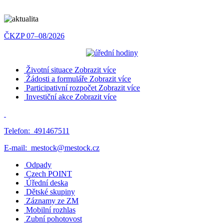
ČKZP 07–08/2026
Životní situace
Zobrazit více
Žádosti a formuláře
Zobrazit více
Participativní rozpočet
Zobrazit více
Investiční akce
Zobrazit více
Telefon:
491467511
E-mail:
mestock@mestock.cz
Odpady
Czech POINT
Úřední deska
Dětské skupiny
Záznamy ze ZM
Mobilní rozhlas
Zubní pohotovost