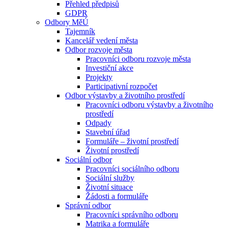
Přehled předpisů
GDPR
Odbory MěÚ
Tajemník
Kancelář vedení města
Odbor rozvoje města
Pracovníci odboru rozvoje města
Investiční akce
Projekty
Participativní rozpočet
Odbor výstavby a životního prostředí
Pracovníci odboru výstavby a životního
prostředí
Odpady
Stavební úřad
Formuláře – životní prostředí
Životní prostředí
Sociální odbor
Pracovníci sociálního odboru
Sociální služby
Životní situace
Žádosti a formuláře
Správní odbor
Pracovníci správního odboru
Matrika a formuláře