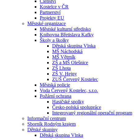
Členství
Kostelce v ČR
Partnerství
Projekty EU
Městské organizace
Městské kulturní středisko
Knihovna Břetislava Kafky
Školy a školky
Dětská skupina Vlnka
MŠ Náchodská
MŠ Větrník
ZŠ a MŠ Olešnice
ZŠ Lhota
ZŠ V. Hejny
ZUŠ Červený Kostelec
Městská policie
Voda Červený Kostelec, s.r.o.
Požární ochrana
Hasičské spolky
Česko-polská spolupráce
Integrovaný regionální operační program
Informační centrum
Sborník Rodným krajem
Dětské skupiny
Dětská skupina Vlnka