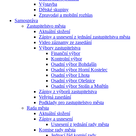
Výstavba
Dětské skupiny
Zpravodaj a mobilní rozhlas
Samospráva
Zastupitelstvo města
Aktuální složení
Zápisy a usnesení z jednání zastupitelstva města
Video záznamy ze zasedání
Výbory zastupitelstva
Finanční výbor
Kontrolní výbor
Osadní výbor Bohdašín
Osadní výbor Horní Kostelec
Osadní výbor Lhota
Osadní výbor Olešnice
Osadní výbor Stolín a Mstětín
Zápisy z výborů zastupitelstva
Veřejná zasedání
Podklady pro zastupitelstvo města
Rada města
Aktuální složení
Zápisy a usnesení
Usnesení z jednání rady města
Komise rady města
Jednací řád komisí rady