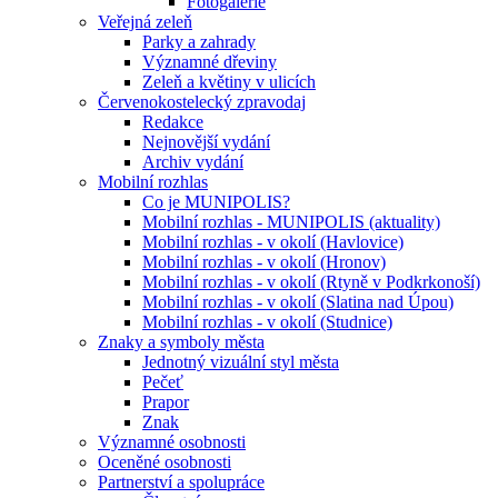
Fotogalerie
Veřejná zeleň
Parky a zahrady
Významné dřeviny
Zeleň a květiny v ulicích
Červenokostelecký zpravodaj
Redakce
Nejnovější vydání
Archiv vydání
Mobilní rozhlas
Co je MUNIPOLIS?
Mobilní rozhlas - MUNIPOLIS (aktuality)
Mobilní rozhlas - v okolí (Havlovice)
Mobilní rozhlas - v okolí (Hronov)
Mobilní rozhlas - v okolí (Rtyně v Podkrkonoší)
Mobilní rozhlas - v okolí (Slatina nad Úpou)
Mobilní rozhlas - v okolí (Studnice)
Znaky a symboly města
Jednotný vizuální styl města
Pečeť
Prapor
Znak
Významné osobnosti
Oceněné osobnosti
Partnerství a spolupráce