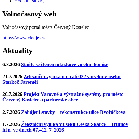
Sociální služby
Volnočasový web
Volnočasový portál města Červený Kostelec
https://www.ckzije.cz
Aktuality
6.8.2026
Staňte se členem okrskové volební komise
21.7.2026
Železniční výluka na trati 032 v úseku v úseku
Starkoč-Jaroměř
20.7.2026
Projekt Varovné a výstražné systémy pro město
Červený Kostelec a partnerské obce
2.7.2026
Zahájení stavby – rekonstrukce ulice Dvořáčkova
1.7.2026
Železniční výluka v úseku Česká Skalice – Trutnov
hl.n. ve dnech 07.–12. 7. 2026