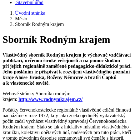
Stavební úřad
Úvodní stránka
Město
Sborník Rodným krajem
Sborník Rodným krajem
Vlastivědný sborník Rodným krajem je výchovně vzdělávací
publikací, určenou široké veřejnosti a na pomoc školám
při jejich regionálně zaměřené pedagogicko-didaktické práci.
Jeho posláním je přispívat k rozvíjení vlastivědného poznání
kraje Aloise Jiráska, Boženy Němcové a bratří Čapků
a k vlastenecké osvětě.
Webové stránky Sborníku rodným
krajem:
http://www.rodnymkrajem.cz/
Počátky červenokostelecké regionálně vlastivědné ediční činnosti
nacházíme v roce 1972, kdy jako zcela ojedinělý vydavatelský
počin začal vycházet vlastivědný zpravodaj Červenokostelecka
Rodným krajem. Stalo se tak z iniciativy místního vlastivědného
kroužku, kolektivu obětavých lidí, nadšených pro tuto práci, kteří
v tomto původním časopise seznamovali své čtenáře s historií,