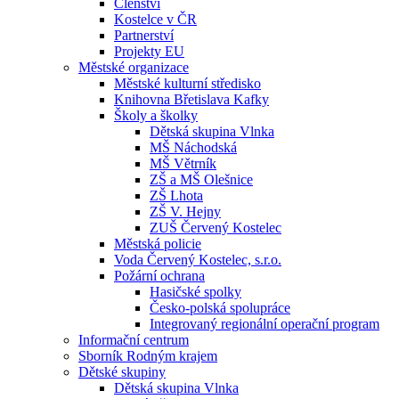
Členství
Kostelce v ČR
Partnerství
Projekty EU
Městské organizace
Městské kulturní středisko
Knihovna Břetislava Kafky
Školy a školky
Dětská skupina Vlnka
MŠ Náchodská
MŠ Větrník
ZŠ a MŠ Olešnice
ZŠ Lhota
ZŠ V. Hejny
ZUŠ Červený Kostelec
Městská policie
Voda Červený Kostelec, s.r.o.
Požární ochrana
Hasičské spolky
Česko-polská spolupráce
Integrovaný regionální operační program
Informační centrum
Sborník Rodným krajem
Dětské skupiny
Dětská skupina Vlnka