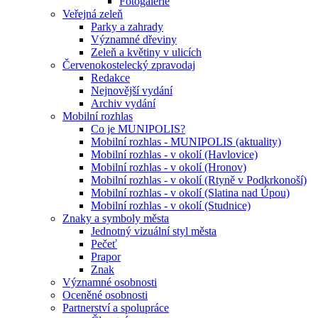
Fotogalerie
Veřejná zeleň
Parky a zahrady
Významné dřeviny
Zeleň a květiny v ulicích
Červenokostelecký zpravodaj
Redakce
Nejnovější vydání
Archiv vydání
Mobilní rozhlas
Co je MUNIPOLIS?
Mobilní rozhlas - MUNIPOLIS (aktuality)
Mobilní rozhlas - v okolí (Havlovice)
Mobilní rozhlas - v okolí (Hronov)
Mobilní rozhlas - v okolí (Rtyně v Podkrkonoší)
Mobilní rozhlas - v okolí (Slatina nad Úpou)
Mobilní rozhlas - v okolí (Studnice)
Znaky a symboly města
Jednotný vizuální styl města
Pečeť
Prapor
Znak
Významné osobnosti
Oceněné osobnosti
Partnerství a spolupráce