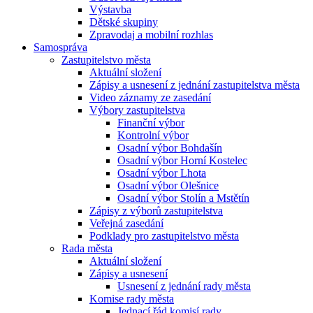
Výstavba
Dětské skupiny
Zpravodaj a mobilní rozhlas
Samospráva
Zastupitelstvo města
Aktuální složení
Zápisy a usnesení z jednání zastupitelstva města
Video záznamy ze zasedání
Výbory zastupitelstva
Finanční výbor
Kontrolní výbor
Osadní výbor Bohdašín
Osadní výbor Horní Kostelec
Osadní výbor Lhota
Osadní výbor Olešnice
Osadní výbor Stolín a Mstětín
Zápisy z výborů zastupitelstva
Veřejná zasedání
Podklady pro zastupitelstvo města
Rada města
Aktuální složení
Zápisy a usnesení
Usnesení z jednání rady města
Komise rady města
Jednací řád komisí rady