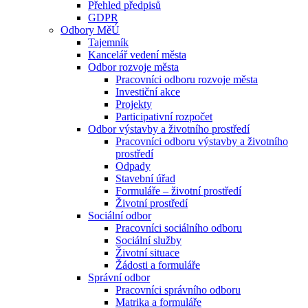
Přehled předpisů
GDPR
Odbory MěÚ
Tajemník
Kancelář vedení města
Odbor rozvoje města
Pracovníci odboru rozvoje města
Investiční akce
Projekty
Participativní rozpočet
Odbor výstavby a životního prostředí
Pracovníci odboru výstavby a životního
prostředí
Odpady
Stavební úřad
Formuláře – životní prostředí
Životní prostředí
Sociální odbor
Pracovníci sociálního odboru
Sociální služby
Životní situace
Žádosti a formuláře
Správní odbor
Pracovníci správního odboru
Matrika a formuláře