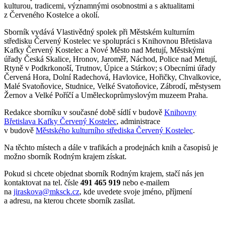
kulturou, tradicemi, významnými osobnostmi a s aktualitami
z Červeného Kostelce a okolí.
Sborník vydává Vlastivědný spolek při Městském kulturním
středisku Červený Kostelec ve spolupráci s Knihovnou Břetislava
Kafky Červený Kostelec a Nové Město nad Metují, Městskými
úřady Česká Skalice, Hronov, Jaroměř, Náchod, Police nad Metují,
Rtyně v Podkrkonoší, Trutnov, Úpice a Stárkov; s Obecními úřady
Červená Hora, Dolní Radechová, Havlovice, Hořičky, Chvalkovice,
Malé Svatoňovice, Studnice, Velké Svatoňovice, Zábrodí, městysem
Žernov a Velké Poříčí a Uměleckoprůmyslovým muzeem Praha.
Redakce sborníku v současné době sídlí v budově
Knihovny
Břetislava Kafky Červený Kostelec
, administrace
v budově
Městského kulturního střediska Červený Kostelec
.
Na těchto místech a dále v trafikách a prodejnách knih a časopisů je
možno sborník Rodným krajem získat.
Pokud si chcete objednat sborník Rodným krajem, stačí nás jen
kontaktovat na tel. čísle
491 465 919
nebo e-mailem
na
jiraskova@mksck.cz
, kde uvedete svoje jméno, příjmení
a adresu, na kterou chcete sborník zasílat.