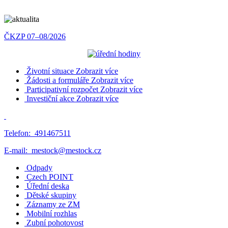
ČKZP 07–08/2026
Životní situace
Zobrazit více
Žádosti a formuláře
Zobrazit více
Participativní rozpočet
Zobrazit více
Investiční akce
Zobrazit více
Telefon:
491467511
E-mail:
mestock@mestock.cz
Odpady
Czech POINT
Úřední deska
Dětské skupiny
Záznamy ze ZM
Mobilní rozhlas
Zubní pohotovost