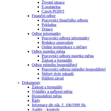
Životní situace
E-podatelna
Czech POINT
Finanční odbor
Pracovníci finančního odboru
Pokladna
Dotace
Odbor informatiky
Pracovníci odboru informatiky
Redakce zpravodaje
Online komunikace s občany
Odbor majetku města
Pracovníci odboru majetku města
Žádosti a formuláře
Odbor místního hospodářství
Pracovníci odboru místního hospodářství
Sběrný dvůr odpadů
Hlášení závad
Dokumenty
Žádosti a formuláře
Vyhlášky a nařízení města
Hospodaření města
Řády
Informace dle zák. č. 106⁄1999 Sb.
Audity – kontroly