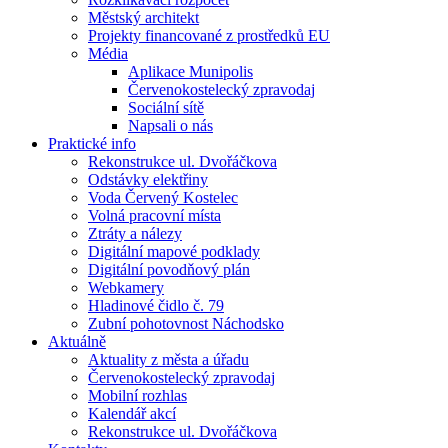
Městský architekt
Projekty financované z prostředků EU
Média
Aplikace Munipolis
Červenokostelecký zpravodaj
Sociální sítě
Napsali o nás
Praktické info
Rekonstrukce ul. Dvořáčkova
Odstávky elektřiny
Voda Červený Kostelec
Volná pracovní místa
Ztráty a nálezy
Digitální mapové podklady
Digitální povodňový plán
Webkamery
Hladinové čidlo č. 79
Zubní pohotovnost Náchodsko
Aktuálně
Aktuality z města a úřadu
Červenokostelecký zpravodaj
Mobilní rozhlas
Kalendář akcí
Rekonstrukce ul. Dvořáčkova