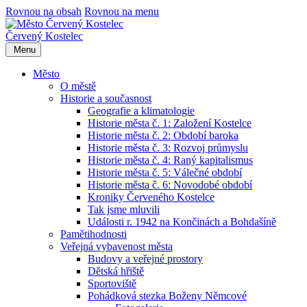
Rovnou na obsah
Rovnou na menu
Červený Kostelec
Menu
Město
O městě
Historie a současnost
Geografie a klimatologie
Historie města č. 1: Založení Kostelce
Historie města č. 2: Období baroka
Historie města č. 3: Rozvoj průmyslu
Historie města č. 4: Raný kapitalismus
Historie města č. 5: Válečné období
Historie města č. 6: Novodobé období
Kroniky Červeného Kostelce
Tak jsme mluvili
Události r. 1942 na Končinách a Bohdašíně
Pamětihodnosti
Veřejná vybavenost města
Budovy a veřejné prostory
Dětská hřiště
Sportoviště
Pohádková stezka Boženy Němcové