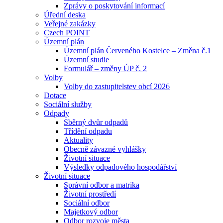
Zprávy o poskytování informací
Úřední deska
Veřejné zakázky
Czech POINT
Územní plán
Územní plán Červeného Kostelce – Změna č.1
Územní studie
Formulář – změny ÚP č. 2
Volby
Volby do zastupitelstev obcí 2026
Dotace
Sociální služby
Odpady
Sběrný dvůr odpadů
Třídění odpadu
Aktuality
Obecně závazné vyhlášky
Životní situace
Výsledky odpadového hospodářství
Životní situace
Správní odbor a matrika
Životní prostředí
Sociální odbor
Majetkový odbor
Odbor rozvoje města