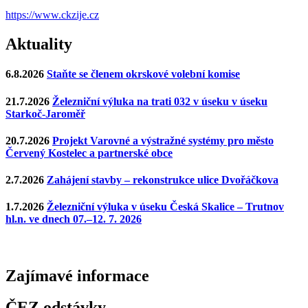
https://www.ckzije.cz
Aktuality
6.8.2026
Staňte se členem okrskové volební komise
21.7.2026
Železniční výluka na trati 032 v úseku v úseku
Starkoč-Jaroměř
20.7.2026
Projekt Varovné a výstražné systémy pro město
Červený Kostelec a partnerské obce
2.7.2026
Zahájení stavby – rekonstrukce ulice Dvořáčkova
1.7.2026
Železniční výluka v úseku Česká Skalice – Trutnov
hl.n. ve dnech 07.–12. 7. 2026
Zajímavé
informace
ČEZ odstávky