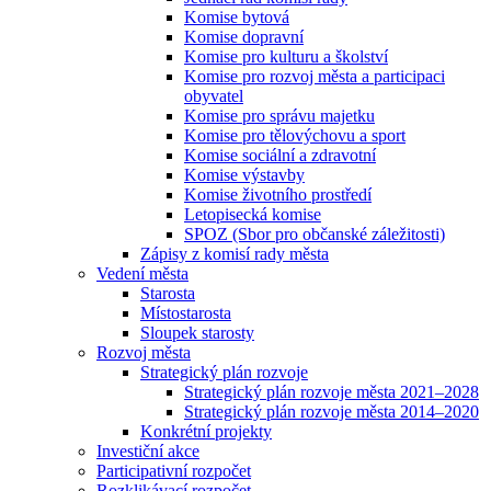
Komise bytová
Komise dopravní
Komise pro kulturu a školství
Komise pro rozvoj města a participaci
obyvatel
Komise pro správu majetku
Komise pro tělovýchovu a sport
Komise sociální a zdravotní
Komise výstavby
Komise životního prostředí
Letopisecká komise
SPOZ (Sbor pro občanské záležitosti)
Zápisy z komisí rady města
Vedení města
Starosta
Místostarosta
Sloupek starosty
Rozvoj města
Strategický plán rozvoje
Strategický plán rozvoje města 2021–2028
Strategický plán rozvoje města 2014–2020
Konkrétní projekty
Investiční akce
Participativní rozpočet
Rozklikávací rozpočet