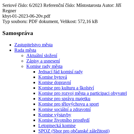
Seriové číslo: 6/2023 Referenční číslo: Místostarosta Autor: Jiří
Regner
kbyt-01-2023-06-20v.pdf
Typ souboru: PDF dokument, Velikost: 572,16 kB
Samospráva
Zastupitelstvo města
Rada města
Aktuální složení
Zápisy a usnesení
Komise rady města
Jednací řád komisí rady
Komise bytová
Komise dopravní
Komise pro kulturu a školství
Komise pro rozvoj města a participaci obyvatel
Komise pro správu majetku
Komise pro tělovýchovu a sport
Komise sociální a zdravotní
Komise výstavby
Komise životního prostředí
Letopisecká komise
SPOZ (Sbor pro občanské záležitosti)