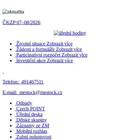
ČKZP 07–08/2026
Životní situace
Zobrazit více
Žádosti a formuláře
Zobrazit více
Participativní rozpočet
Zobrazit více
Investiční akce
Zobrazit více
Telefon:
491467511
E-mail:
mestock@mestock.cz
Odpady
Czech POINT
Úřední deska
Dětské skupiny
Záznamy ze ZM
Mobilní rozhlas
Zubní pohotovost