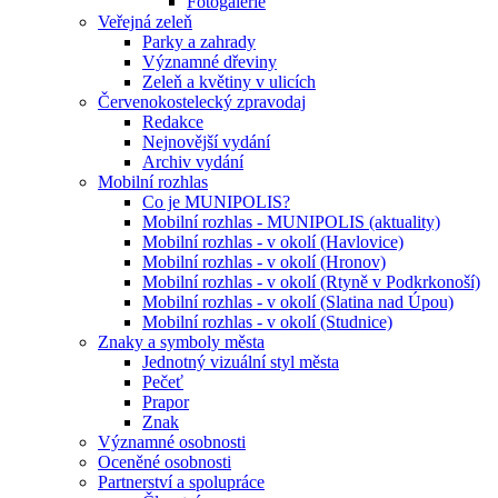
Fotogalerie
Veřejná zeleň
Parky a zahrady
Významné dřeviny
Zeleň a květiny v ulicích
Červenokostelecký zpravodaj
Redakce
Nejnovější vydání
Archiv vydání
Mobilní rozhlas
Co je MUNIPOLIS?
Mobilní rozhlas - MUNIPOLIS (aktuality)
Mobilní rozhlas - v okolí (Havlovice)
Mobilní rozhlas - v okolí (Hronov)
Mobilní rozhlas - v okolí (Rtyně v Podkrkonoší)
Mobilní rozhlas - v okolí (Slatina nad Úpou)
Mobilní rozhlas - v okolí (Studnice)
Znaky a symboly města
Jednotný vizuální styl města
Pečeť
Prapor
Znak
Významné osobnosti
Oceněné osobnosti
Partnerství a spolupráce