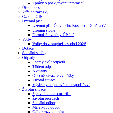
Zprávy o poskytování informací
Úřední deska
Veřejné zakázky
Czech POINT
Územní plán
Územní plán Červeného Kostelce – Změna č.1
Územní studie
Formulář – změny ÚP č. 2
Volby
Volby do zastupitelstev obcí 2026
Dotace
Sociální služby
Odpady
Sběrný dvůr odpadů
Třídění odpadu
Aktuality
Obecně závazné vyhlášky
Životní situace
Výsledky odpadového hospodářství
Životní situace
Správní odbor a matrika
Životní prostředí
Sociální odbor
Majetkový odbor
Odbor rozvoje města