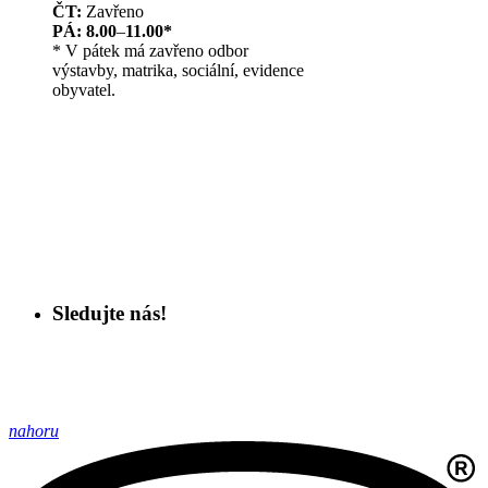
ČT:
Zavřeno
PÁ: 8.00
–
11.00*
* V pátek má zavřeno odbor
výstavby, matrika, sociální, evidence
obyvatel.
Sledujte nás!
nahoru