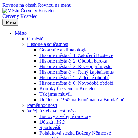
Rovnou na obsah
Rovnou na menu
Červený Kostelec
Menu
Město
O městě
Historie a současnost
Geografie a klimatologie
Historie města č. 1: Založení Kostelce
Historie města č. 2: Období baroka
Historie města č. 3: Rozvoj průmyslu
Historie města č. 4: Raný kapitalismus
Historie města č. 5: Válečné období
Historie města č. 6: Novodobé období
Kroniky Červeného Kostelce
Tak jsme mluvili
Události r. 1942 na Končinách a Bohdašíně
Pamětihodnosti
Veřejná vybavenost města
Budovy a veřejné prostory
Dětská hřiště
Sportoviště
Pohádková stezka Boženy Němcové