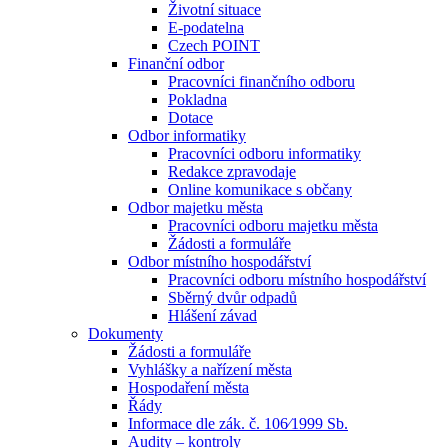
Životní situace
E-podatelna
Czech POINT
Finanční odbor
Pracovníci finančního odboru
Pokladna
Dotace
Odbor informatiky
Pracovníci odboru informatiky
Redakce zpravodaje
Online komunikace s občany
Odbor majetku města
Pracovníci odboru majetku města
Žádosti a formuláře
Odbor místního hospodářství
Pracovníci odboru místního hospodářství
Sběrný dvůr odpadů
Hlášení závad
Dokumenty
Žádosti a formuláře
Vyhlášky a nařízení města
Hospodaření města
Řády
Informace dle zák. č. 106⁄1999 Sb.
Audity – kontroly