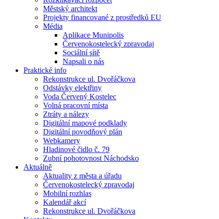
Městský architekt
Projekty financované z prostředků EU
Média
Aplikace Munipolis
Červenokostelecký zpravodaj
Sociální sítě
Napsali o nás
Praktické info
Rekonstrukce ul. Dvořáčkova
Odstávky elektřiny
Voda Červený Kostelec
Volná pracovní místa
Ztráty a nálezy
Digitální mapové podklady
Digitální povodňový plán
Webkamery
Hladinové čidlo č. 79
Zubní pohotovnost Náchodsko
Aktuálně
Aktuality z města a úřadu
Červenokostelecký zpravodaj
Mobilní rozhlas
Kalendář akcí
Rekonstrukce ul. Dvořáčkova