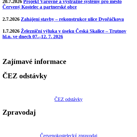
20.7.2026
Projekt Varovné a výstražné systémy pro město
Červený Kostelec a partnerské obce
2.7.2026
Zahájení stavby – rekonstrukce ulice Dvořáčkova
1.7.2026
Železniční výluka v úseku Česká Skalice – Trutnov
hl.n. ve dnech 07.–12. 7. 2026
Zajímavé
informace
ČEZ odstávky
ČEZ odstávky
Zpravodaj
Červenokostelecký zpravodaj