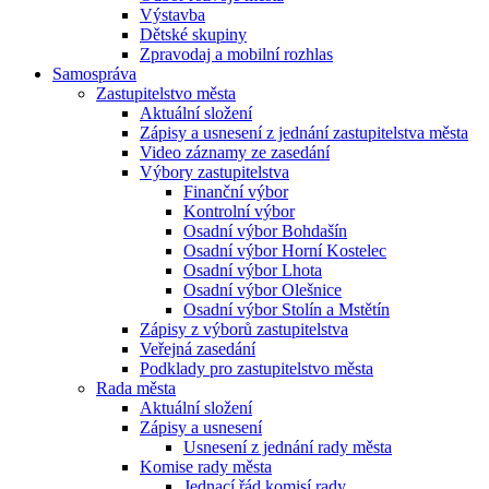
Výstavba
Dětské skupiny
Zpravodaj a mobilní rozhlas
Samospráva
Zastupitelstvo města
Aktuální složení
Zápisy a usnesení z jednání zastupitelstva města
Video záznamy ze zasedání
Výbory zastupitelstva
Finanční výbor
Kontrolní výbor
Osadní výbor Bohdašín
Osadní výbor Horní Kostelec
Osadní výbor Lhota
Osadní výbor Olešnice
Osadní výbor Stolín a Mstětín
Zápisy z výborů zastupitelstva
Veřejná zasedání
Podklady pro zastupitelstvo města
Rada města
Aktuální složení
Zápisy a usnesení
Usnesení z jednání rady města
Komise rady města
Jednací řád komisí rady