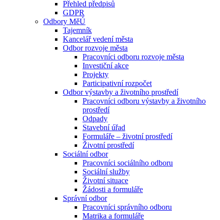
Přehled předpisů
GDPR
Odbory MěÚ
Tajemník
Kancelář vedení města
Odbor rozvoje města
Pracovníci odboru rozvoje města
Investiční akce
Projekty
Participativní rozpočet
Odbor výstavby a životního prostředí
Pracovníci odboru výstavby a životního
prostředí
Odpady
Stavební úřad
Formuláře – životní prostředí
Životní prostředí
Sociální odbor
Pracovníci sociálního odboru
Sociální služby
Životní situace
Žádosti a formuláře
Správní odbor
Pracovníci správního odboru
Matrika a formuláře