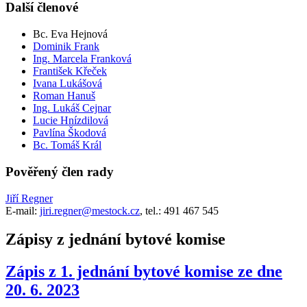
Další členové
Bc. Eva Hejnová
Dominik Frank
Ing. Marcela Franková
František Křeček
Ivana Lukášová
Roman Hanuš
Ing. Lukáš Cejnar
Lucie Hnízdilová
Pavlína Škodová
Bc. Tomáš Král
Pověřený člen rady
Jiří Regner
E-mail:
jiri.regner@mestock.cz
, tel.: 491 467 545
Zápisy z jednání bytové komise
Zápis z 1. jednání bytové komise ze dne
20. 6. 2023