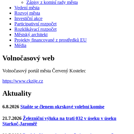
Zápisy z komisí rady města
Vedení města
Rozvoj města
Investiční akce
Participativní rozpočet
Rozklikávací rozpočet
Městský architekt
Projekty financované z prostředků EU
Média
Volnočasový web
Volnočasový portál města Červený Kostelec
https://www.ckzije.cz
Aktuality
6.8.2026
Staňte se členem okrskové volební komise
21.7.2026
Železniční výluka na trati 032 v úseku v úseku
Starkoč-Jaroměř