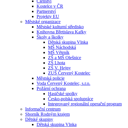
Členství
Kostelce v ČR
Partnerství
Projekty EU
Městské organizace
Městské kulturní středisko
Knihovna Břetislava Kafky
Školy a školky
Dětská skupina Vlnka
MŠ Náchodská
MŠ Větrník
ZŠ a MŠ Olešnice
ZŠ Lhota
ZŠ V. Hejny
ZUŠ Červený Kostelec
Městská policie
Voda Červený Kostelec, s.r.o.
Požární ochrana
Hasičské spolky
Česko-polská spolupráce
Integrovaný regionální operační program
Informační centrum
Sborník Rodným krajem
Dětské skupiny
Dětská skupina Vlnka