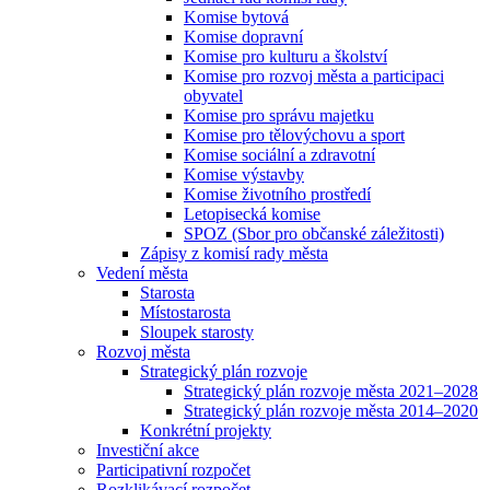
Komise bytová
Komise dopravní
Komise pro kulturu a školství
Komise pro rozvoj města a participaci
obyvatel
Komise pro správu majetku
Komise pro tělovýchovu a sport
Komise sociální a zdravotní
Komise výstavby
Komise životního prostředí
Letopisecká komise
SPOZ (Sbor pro občanské záležitosti)
Zápisy z komisí rady města
Vedení města
Starosta
Místostarosta
Sloupek starosty
Rozvoj města
Strategický plán rozvoje
Strategický plán rozvoje města 2021–2028
Strategický plán rozvoje města 2014–2020
Konkrétní projekty
Investiční akce
Participativní rozpočet
Rozklikávací rozpočet