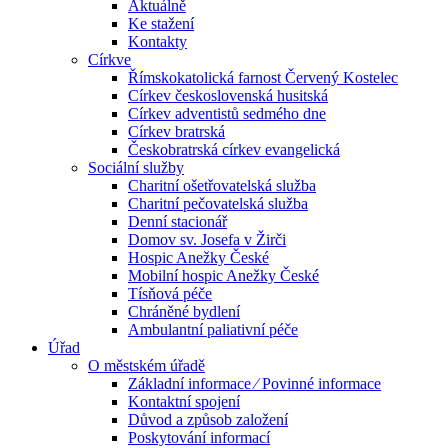
Aktuálně
Ke stažení
Kontakty
Církve
Římskokatolická farnost Červený Kostelec
Církev československá husitská
Církev adventistů sedmého dne
Církev bratrská
Českobratrská církev evangelická
Sociální služby
Charitní ošetřovatelská služba
Charitní pečovatelská služba
Denní stacionář
Domov sv. Josefa v Žirči
Hospic Anežky České
Mobilní hospic Anežky České
Tísňová péče
Chráněné bydlení
Ambulantní paliativní péče
Úřad
O městském úřadě
Základní informace ⁄ Povinné informace
Kontaktní spojení
Důvod a způsob založení
Poskytování informací