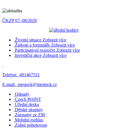
ČKZP 07–08/2026
Životní situace
Zobrazit více
Žádosti a formuláře
Zobrazit více
Participativní rozpočet
Zobrazit více
Investiční akce
Zobrazit více
Telefon:
491467511
E-mail:
mestock@mestock.cz
Odpady
Czech POINT
Úřední deska
Dětské skupiny
Záznamy ze ZM
Mobilní rozhlas
Zubní pohotovost