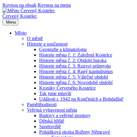
Rovnou na obsah
Rovnou na menu
Červený Kostelec
Menu
Město
O městě
Historie a současnost
Geografie a klimatologie
Historie města č. 1: Založení Kostelce
Historie města č. 2: Období baroka
Historie města č. 3: Rozvoj průmyslu
Historie města č. 4: Raný kapitalismus
Historie města č. 5: Válečné období
Historie města č. 6: Novodobé období
Kroniky Červeného Kostelce
Tak jsme mluvili
Události r. 1942 na Končinách a Bohdašíně
Pamětihodnosti
Veřejná vybavenost města
Budovy a veřejné prostory
Dětská hřiště
Sportoviště
Pohádková stezka Boženy Němcové