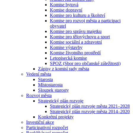
Komise bytová
Komise dopravní
Komise pro kulturu a školství
Komise pro rozvoj města a participaci
obyvatel
Komise pro správu majetku
Komise pro tělovýchovu a sport
Komise sociální a zdravotní
Komise výstavby
Komise životního prostředí
Letopisecká komise
SPOZ (Sbor pro občanské záležitosti)
Zápisy z komisí rady města
Vedení města
Starosta
Místostarosta
Sloupek starosty
Rozvoj města
Strategický plán rozvoje
Strategický plán rozvoje města 2021–2028
Strategický plán rozvoje města 2014–2020
Konkrétní projekty
Investiční akce
Participativní rozpočet
Rozklikávací rozpočet