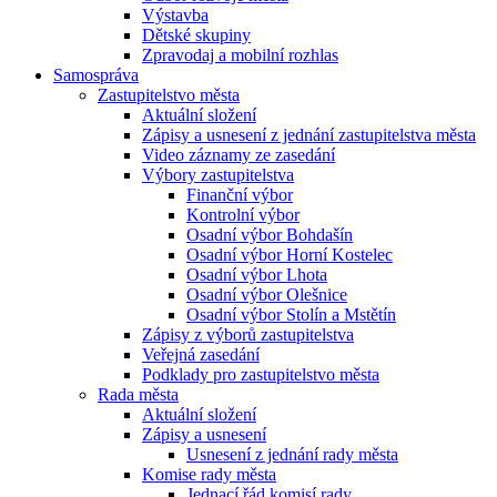
Výstavba
Dětské skupiny
Zpravodaj a mobilní rozhlas
Samospráva
Zastupitelstvo města
Aktuální složení
Zápisy a usnesení z jednání zastupitelstva města
Video záznamy ze zasedání
Výbory zastupitelstva
Finanční výbor
Kontrolní výbor
Osadní výbor Bohdašín
Osadní výbor Horní Kostelec
Osadní výbor Lhota
Osadní výbor Olešnice
Osadní výbor Stolín a Mstětín
Zápisy z výborů zastupitelstva
Veřejná zasedání
Podklady pro zastupitelstvo města
Rada města
Aktuální složení
Zápisy a usnesení
Usnesení z jednání rady města
Komise rady města
Jednací řád komisí rady