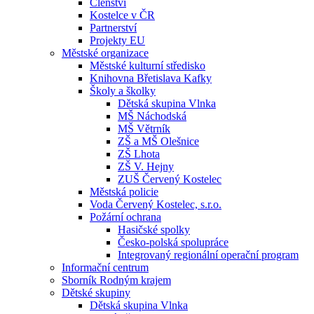
Členství
Kostelce v ČR
Partnerství
Projekty EU
Městské organizace
Městské kulturní středisko
Knihovna Břetislava Kafky
Školy a školky
Dětská skupina Vlnka
MŠ Náchodská
MŠ Větrník
ZŠ a MŠ Olešnice
ZŠ Lhota
ZŠ V. Hejny
ZUŠ Červený Kostelec
Městská policie
Voda Červený Kostelec, s.r.o.
Požární ochrana
Hasičské spolky
Česko-polská spolupráce
Integrovaný regionální operační program
Informační centrum
Sborník Rodným krajem
Dětské skupiny
Dětská skupina Vlnka