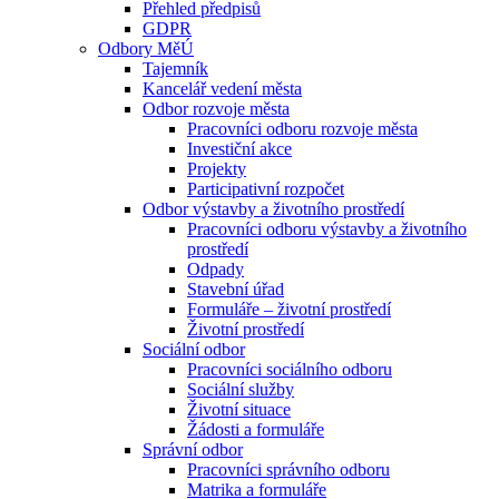
Přehled předpisů
GDPR
Odbory MěÚ
Tajemník
Kancelář vedení města
Odbor rozvoje města
Pracovníci odboru rozvoje města
Investiční akce
Projekty
Participativní rozpočet
Odbor výstavby a životního prostředí
Pracovníci odboru výstavby a životního
prostředí
Odpady
Stavební úřad
Formuláře – životní prostředí
Životní prostředí
Sociální odbor
Pracovníci sociálního odboru
Sociální služby
Životní situace
Žádosti a formuláře
Správní odbor
Pracovníci správního odboru
Matrika a formuláře