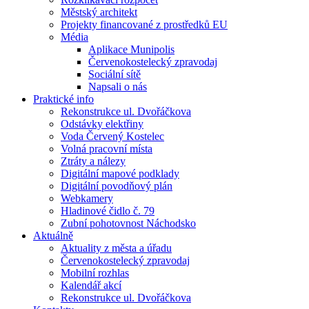
Městský architekt
Projekty financované z prostředků EU
Média
Aplikace Munipolis
Červenokostelecký zpravodaj
Sociální sítě
Napsali o nás
Praktické info
Rekonstrukce ul. Dvořáčkova
Odstávky elektřiny
Voda Červený Kostelec
Volná pracovní místa
Ztráty a nálezy
Digitální mapové podklady
Digitální povodňový plán
Webkamery
Hladinové čidlo č. 79
Zubní pohotovnost Náchodsko
Aktuálně
Aktuality z města a úřadu
Červenokostelecký zpravodaj
Mobilní rozhlas
Kalendář akcí
Rekonstrukce ul. Dvořáčkova