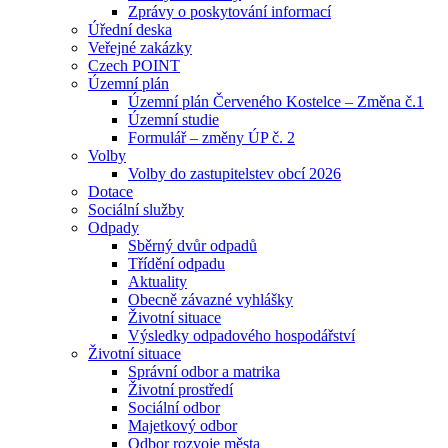
Zprávy o poskytování informací
Úřední deska
Veřejné zakázky
Czech POINT
Územní plán
Územní plán Červeného Kostelce – Změna č.1
Územní studie
Formulář – změny ÚP č. 2
Volby
Volby do zastupitelstev obcí 2026
Dotace
Sociální služby
Odpady
Sběrný dvůr odpadů
Třídění odpadu
Aktuality
Obecně závazné vyhlášky
Životní situace
Výsledky odpadového hospodářství
Životní situace
Správní odbor a matrika
Životní prostředí
Sociální odbor
Majetkový odbor
Odbor rozvoje města