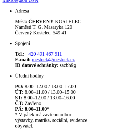
Mikroregion ÚPA
Adresa
Město
ČERVENÝ
KOSTELEC
Náměstí T. G. Masaryka 120
Červený Kostelec, 549 41
Spojení
Tel.:
+420 491 467 511
E-mail:
mestock@mestock.cz
ID datové schránky:
sacbh9g
Úřední hodiny
PO:
8.00–12.00 / 13.00–17.00
ÚT:
8.00–11.00 / 13.00–15.00
ST:
8.00–12.00 / 13.00–16.00
ČT:
Zavřeno
PÁ: 8.00
–
11.00*
* V pátek má zavřeno odbor
výstavby, matrika, sociální, evidence
obyvatel.