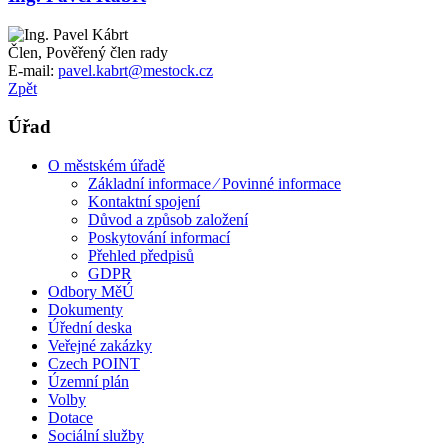
Člen, Pověřený člen rady
E-mail:
pavel.kabrt@mestock.cz
Zpět
Úřad
O městském úřadě
Základní informace ⁄ Povinné informace
Kontaktní spojení
Důvod a způsob založení
Poskytování informací
Přehled předpisů
GDPR
Odbory MěÚ
Dokumenty
Úřední deska
Veřejné zakázky
Czech POINT
Územní plán
Volby
Dotace
Sociální služby