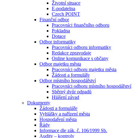
Životní situace
E-podatelna
Czech POINT
Finanční odbor
Pracovníci finančního odboru
Pokladna
Dotace
Odbor informatiky
Pracovníci odboru informatiky
Redakce zpravodaje
Online komunikace s občany
Odbor majetku města
Pracovníci odboru majetku města
Žádosti a formuláře
Odbor místního hospodářství
Pracovníci odboru místního hospodářství
Sběrný dvůr odpadů
Hlášení závad
Dokumenty
Žádosti a formuláře
Vyhlášky a nařízení města
Hospodaření města
Řády
Informace dle zák. č. 106⁄1999 Sb.
Audity – kontroly