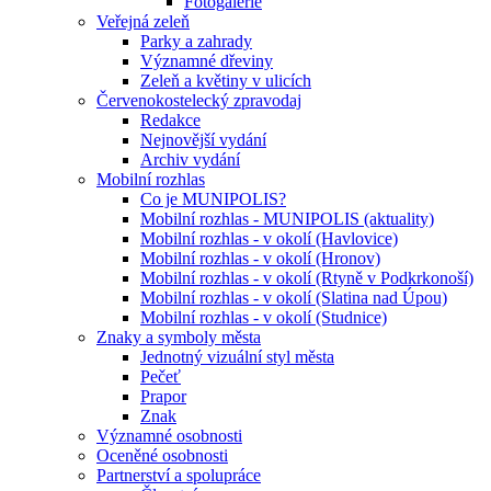
Fotogalerie
Veřejná zeleň
Parky a zahrady
Významné dřeviny
Zeleň a květiny v ulicích
Červenokostelecký zpravodaj
Redakce
Nejnovější vydání
Archiv vydání
Mobilní rozhlas
Co je MUNIPOLIS?
Mobilní rozhlas - MUNIPOLIS (aktuality)
Mobilní rozhlas - v okolí (Havlovice)
Mobilní rozhlas - v okolí (Hronov)
Mobilní rozhlas - v okolí (Rtyně v Podkrkonoší)
Mobilní rozhlas - v okolí (Slatina nad Úpou)
Mobilní rozhlas - v okolí (Studnice)
Znaky a symboly města
Jednotný vizuální styl města
Pečeť
Prapor
Znak
Významné osobnosti
Oceněné osobnosti
Partnerství a spolupráce