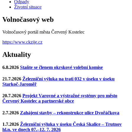
Odpady
Životní situace
Volnočasový web
Volnočasový portál města Červený Kostelec
https://www.ckzije.cz
Aktuality
6.8.2026
Staňte se členem okrskové volební komise
21.7.2026
Železniční výluka na trati 032 v úseku v úseku
Starkoč-Jaroměř
20.7.2026
Projekt Varovné a výstražné systémy pro město
Červený Kostelec a partnerské obce
2.7.2026
Zahájení stavby – rekonstrukce ulice Dvořáčkova
1.7.2026
Železniční výluka v úseku Česká Skalice – Trutnov
hl.n. ve dnech 07.–12. 7. 2026