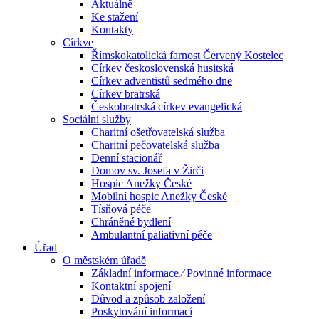
Aktuálně
Ke stažení
Kontakty
Církve
Římskokatolická farnost Červený Kostelec
Církev československá husitská
Církev adventistů sedmého dne
Církev bratrská
Českobratrská církev evangelická
Sociální služby
Charitní ošetřovatelská služba
Charitní pečovatelská služba
Denní stacionář
Domov sv. Josefa v Žirči
Hospic Anežky České
Mobilní hospic Anežky České
Tísňová péče
Chráněné bydlení
Ambulantní paliativní péče
Úřad
O městském úřadě
Základní informace ⁄ Povinné informace
Kontaktní spojení
Důvod a způsob založení
Poskytování informací