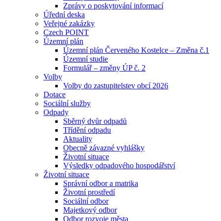
Zprávy o poskytování informací
Úřední deska
Veřejné zakázky
Czech POINT
Územní plán
Územní plán Červeného Kostelce – Změna č.1
Územní studie
Formulář – změny ÚP č. 2
Volby
Volby do zastupitelstev obcí 2026
Dotace
Sociální služby
Odpady
Sběrný dvůr odpadů
Třídění odpadu
Aktuality
Obecně závazné vyhlášky
Životní situace
Výsledky odpadového hospodářství
Životní situace
Správní odbor a matrika
Životní prostředí
Sociální odbor
Majetkový odbor
Odbor rozvoje města