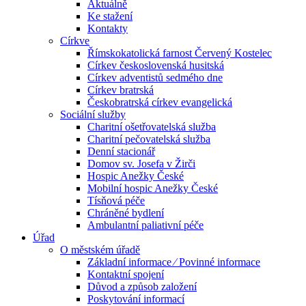
Aktuálně
Ke stažení
Kontakty
Církve
Římskokatolická farnost Červený Kostelec
Církev československá husitská
Církev adventistů sedmého dne
Církev bratrská
Českobratrská církev evangelická
Sociální služby
Charitní ošetřovatelská služba
Charitní pečovatelská služba
Denní stacionář
Domov sv. Josefa v Žirči
Hospic Anežky České
Mobilní hospic Anežky České
Tísňová péče
Chráněné bydlení
Ambulantní paliativní péče
Úřad
O městském úřadě
Základní informace ⁄ Povinné informace
Kontaktní spojení
Důvod a způsob založení
Poskytování informací