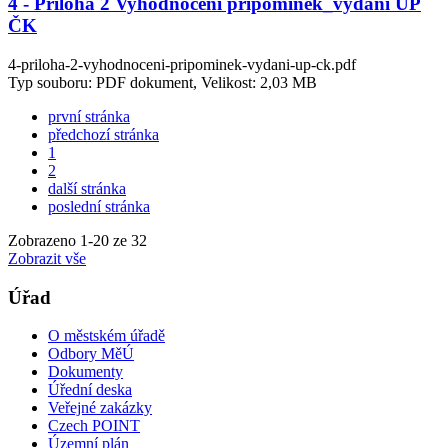
4 - Priloha 2 Vyhodnocení připomínek_vydání ÚP
ČK
4-priloha-2-vyhodnoceni-pripominek-vydani-up-ck.pdf
Typ souboru: PDF dokument, Velikost: 2,03 MB
první stránka
předchozí stránka
1
2
další stránka
poslední stránka
Zobrazeno
1
-
20
ze 32
Zobrazit vše
Úřad
O městském úřadě
Odbory MěÚ
Dokumenty
Úřední deska
Veřejné zakázky
Czech POINT
Územní plán