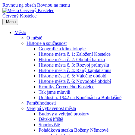
Rovnou na obsah
Rovnou na menu
Červený Kostelec
Menu
Město
O městě
Historie a současnost
Geografie a klimatologie
Historie města č. 1: Založení Kostelce
Historie města č. 2: Období baroka
Historie města č. 3: Rozvoj průmyslu
Historie města č. 4: Raný kapitalismus
Historie města č. 5: Válečné období
Historie města č. 6: Novodobé období
Kroniky Červeného Kostelce
Tak jsme mluvili
Události r. 1942 na Končinách a Bohdašíně
Pamětihodnosti
Veřejná vybavenost města
Budovy a veřejné prostory
Dětská hřiště
Sportoviště
Pohádková stezka Boženy Němcové