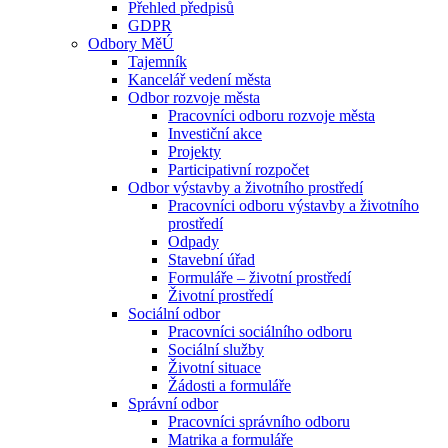
Přehled předpisů
GDPR
Odbory MěÚ
Tajemník
Kancelář vedení města
Odbor rozvoje města
Pracovníci odboru rozvoje města
Investiční akce
Projekty
Participativní rozpočet
Odbor výstavby a životního prostředí
Pracovníci odboru výstavby a životního
prostředí
Odpady
Stavební úřad
Formuláře – životní prostředí
Životní prostředí
Sociální odbor
Pracovníci sociálního odboru
Sociální služby
Životní situace
Žádosti a formuláře
Správní odbor
Pracovníci správního odboru
Matrika a formuláře