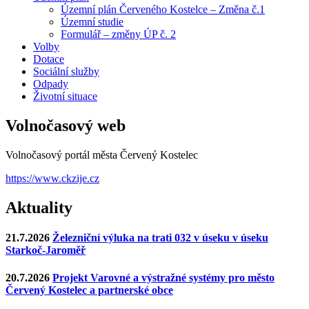
Územní plán Červeného Kostelce – Změna č.1
Územní studie
Formulář – změny ÚP č. 2
Volby
Dotace
Sociální služby
Odpady
Životní situace
Volnočasový web
Volnočasový portál města Červený Kostelec
https://www.ckzije.cz
Aktuality
21.7.2026
Železniční výluka na trati 032 v úseku v úseku
Starkoč-Jaroměř
20.7.2026
Projekt Varovné a výstražné systémy pro město
Červený Kostelec a partnerské obce