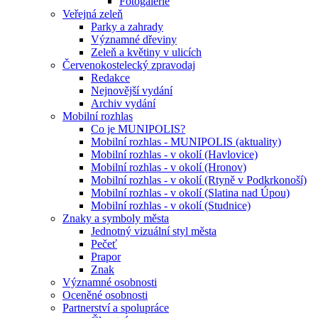
Fotogalerie
Veřejná zeleň
Parky a zahrady
Významné dřeviny
Zeleň a květiny v ulicích
Červenokostelecký zpravodaj
Redakce
Nejnovější vydání
Archiv vydání
Mobilní rozhlas
Co je MUNIPOLIS?
Mobilní rozhlas - MUNIPOLIS (aktuality)
Mobilní rozhlas - v okolí (Havlovice)
Mobilní rozhlas - v okolí (Hronov)
Mobilní rozhlas - v okolí (Rtyně v Podkrkonoší)
Mobilní rozhlas - v okolí (Slatina nad Úpou)
Mobilní rozhlas - v okolí (Studnice)
Znaky a symboly města
Jednotný vizuální styl města
Pečeť
Prapor
Znak
Významné osobnosti
Oceněné osobnosti
Partnerství a spolupráce