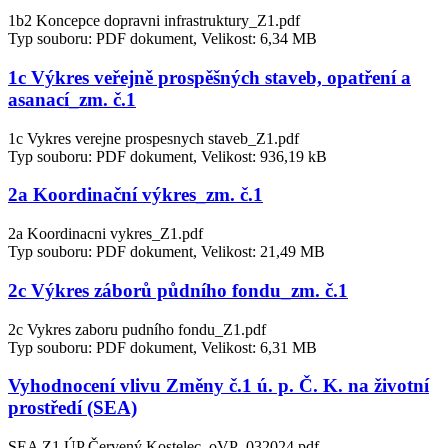
1b2 Koncepce dopravni infrastruktury_Z1.pdf
Typ souboru: PDF dokument, Velikost: 6,34 MB
1c Výkres veřejně prospěšných staveb, opatření a
asanací_zm. č.1
1c Vykres verejne prospesnych staveb_Z1.pdf
Typ souboru: PDF dokument, Velikost: 936,19 kB
2a Koordinační výkres_zm. č.1
2a Koordinacni vykres_Z1.pdf
Typ souboru: PDF dokument, Velikost: 21,49 MB
2c Výkres záborů půdního fondu_zm. č.1
2c Vykres zaboru pudního fondu_Z1.pdf
Typ souboru: PDF dokument, Velikost: 6,31 MB
Vyhodnocení vlivu Změny č.1 ú. p. Č. K. na životní
prostředí (SEA)
SEA Z1 ÚP Červený Kostelec_oVP_032024.pdf