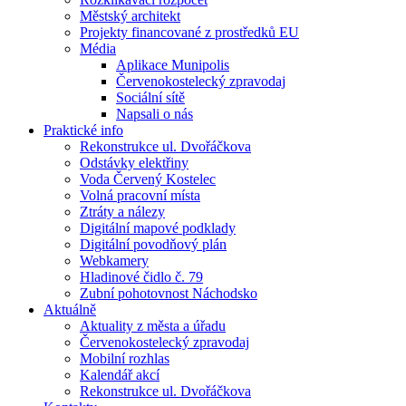
Městský architekt
Projekty financované z prostředků EU
Média
Aplikace Munipolis
Červenokostelecký zpravodaj
Sociální sítě
Napsali o nás
Praktické info
Rekonstrukce ul. Dvořáčkova
Odstávky elektřiny
Voda Červený Kostelec
Volná pracovní místa
Ztráty a nálezy
Digitální mapové podklady
Digitální povodňový plán
Webkamery
Hladinové čidlo č. 79
Zubní pohotovnost Náchodsko
Aktuálně
Aktuality z města a úřadu
Červenokostelecký zpravodaj
Mobilní rozhlas
Kalendář akcí
Rekonstrukce ul. Dvořáčkova