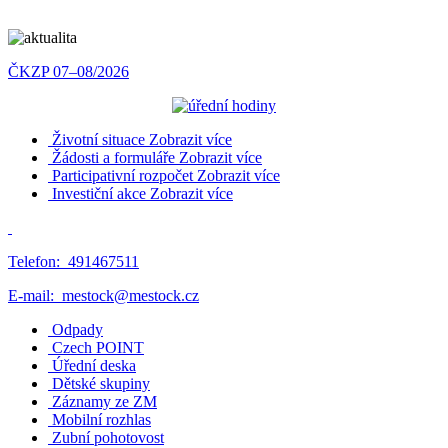
ČKZP 07–08/2026
Životní situace
Zobrazit více
Žádosti a formuláře
Zobrazit více
Participativní rozpočet
Zobrazit více
Investiční akce
Zobrazit více
Telefon:
491467511
E-mail:
mestock@mestock.cz
Odpady
Czech POINT
Úřední deska
Dětské skupiny
Záznamy ze ZM
Mobilní rozhlas
Zubní pohotovost