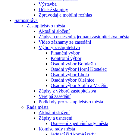
Výstavba
Dětské skupiny
Zpravodaj a mobilní rozhlas
Samospráva
Zastupitelstvo města
Aktuální složení
Zápisy a usnesení z jednání zastupitelstva města
Video záznamy ze zasedání
Výbory zastupitelstva
Finanční výbor
Kontrolní výbor
Osadní výbor Bohdašín
Osadní výbor Horní Kostelec
Osadní výbor Lhota
Osadní výbor Olešnice
Osadní výbor Stolín a Mstětín
Zápisy z výborů zastupitelstva
Veřejná zasedání
Podklady pro zastupitelstvo města
Rada města
Aktuální složení
Zápisy a usnesení
Usnesení z jednání rady města
Komise rady města
Jednací řád komisí rady