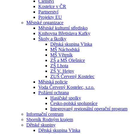
Členství
Kostelce v ČR
Partnerství
Projekty EU
Městské organizace
Městské kulturní středisko
Knihovna Břetislava Kafky
Školy a školky
Dětská skupina Vlnka
MŠ Náchodská
MŠ Větrník
ZŠ a MŠ Olešnice
ZŠ Lhota
ZŠ V. Hejny
ZUŠ Červený Kostelec
Městská policie
Voda Červený Kostelec, s.r.o.
Požární ochrana
Hasičské spolky
Česko-polská spolupráce
Integrovaný regionální operační program
Informační centrum
Sborník Rodným krajem
Dětské skupiny
Dětská skupina Vlnka