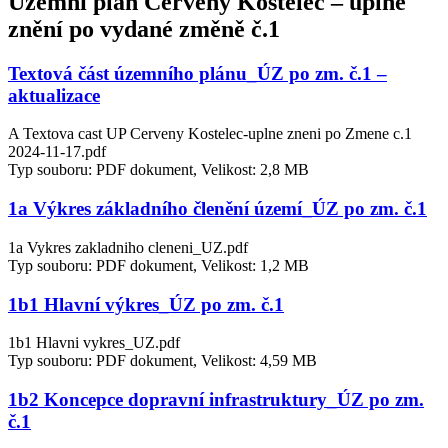
Územní plán Červený Kostelec – úplné
znění po vydané změně č.1
Textová část územního plánu_ÚZ po zm. č.1 –
aktualizace
A Textova cast UP Cerveny Kostelec-uplne zneni po Zmene c.1
2024-11-17.pdf
Typ souboru: PDF dokument, Velikost: 2,8 MB
1a Výkres základního členění území_ÚZ po zm. č.1
1a Vykres zakladniho cleneni_UZ.pdf
Typ souboru: PDF dokument, Velikost: 1,2 MB
1b1 Hlavní výkres_ÚZ po zm. č.1
1b1 Hlavni vykres_UZ.pdf
Typ souboru: PDF dokument, Velikost: 4,59 MB
1b2 Koncepce dopravní infrastruktury_ÚZ po zm.
č.1