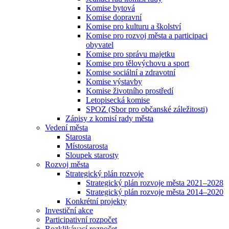
Komise bytová
Komise dopravní
Komise pro kulturu a školství
Komise pro rozvoj města a participaci
obyvatel
Komise pro správu majetku
Komise pro tělovýchovu a sport
Komise sociální a zdravotní
Komise výstavby
Komise životního prostředí
Letopisecká komise
SPOZ (Sbor pro občanské záležitosti)
Zápisy z komisí rady města
Vedení města
Starosta
Místostarosta
Sloupek starosty
Rozvoj města
Strategický plán rozvoje
Strategický plán rozvoje města 2021–2028
Strategický plán rozvoje města 2014–2020
Konkrétní projekty
Investiční akce
Participativní rozpočet
Rozklikávací rozpočet