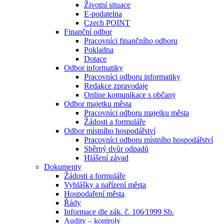
Životní situace
E-podatelna
Czech POINT
Finanční odbor
Pracovníci finančního odboru
Pokladna
Dotace
Odbor informatiky
Pracovníci odboru informatiky
Redakce zpravodaje
Online komunikace s občany
Odbor majetku města
Pracovníci odboru majetku města
Žádosti a formuláře
Odbor místního hospodářství
Pracovníci odboru místního hospodářství
Sběrný dvůr odpadů
Hlášení závad
Dokumenty
Žádosti a formuláře
Vyhlášky a nařízení města
Hospodaření města
Řády
Informace dle zák. č. 106⁄1999 Sb.
Audity – kontroly