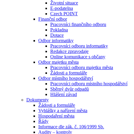
Životní situace
E-podatelna
Czech POINT
Finanční odbor
Pracovníci finančního odboru
Pokladna
Dotace
Odbor informatiky
Pracovníci odboru informatiky
Redakce zpravodaje
Online komunikace s občany
Odbor majetku města
Pracovníci odboru majetku města
Žádosti a formuláře
Odbor místního hospodářství
Pracovníci odboru místního hospodářství
Sběrný dvůr odpadů
Hlášení závad
Dokumenty
Žádosti a formuláře
Vyhlášky a nařízení města
Hospodaření města
Řády
Informace dle zák. č. 106⁄1999 Sb.
Audity – kontroly