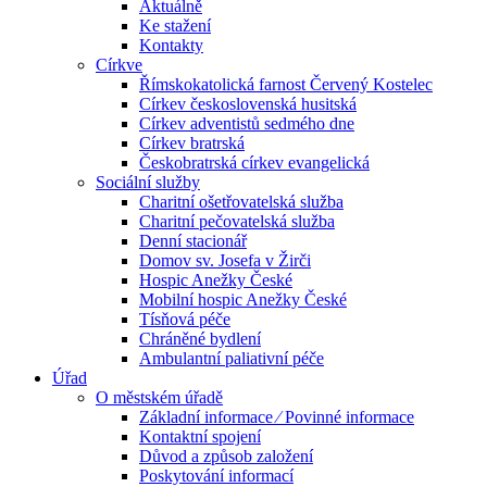
Aktuálně
Ke stažení
Kontakty
Církve
Římskokatolická farnost Červený Kostelec
Církev československá husitská
Církev adventistů sedmého dne
Církev bratrská
Českobratrská církev evangelická
Sociální služby
Charitní ošetřovatelská služba
Charitní pečovatelská služba
Denní stacionář
Domov sv. Josefa v Žirči
Hospic Anežky České
Mobilní hospic Anežky České
Tísňová péče
Chráněné bydlení
Ambulantní paliativní péče
Úřad
O městském úřadě
Základní informace ⁄ Povinné informace
Kontaktní spojení
Důvod a způsob založení
Poskytování informací