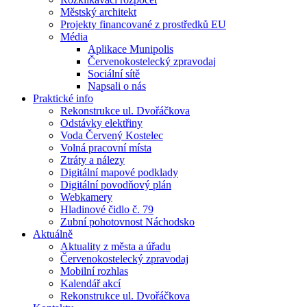
Městský architekt
Projekty financované z prostředků EU
Média
Aplikace Munipolis
Červenokostelecký zpravodaj
Sociální sítě
Napsali o nás
Praktické info
Rekonstrukce ul. Dvořáčkova
Odstávky elektřiny
Voda Červený Kostelec
Volná pracovní místa
Ztráty a nálezy
Digitální mapové podklady
Digitální povodňový plán
Webkamery
Hladinové čidlo č. 79
Zubní pohotovnost Náchodsko
Aktuálně
Aktuality z města a úřadu
Červenokostelecký zpravodaj
Mobilní rozhlas
Kalendář akcí
Rekonstrukce ul. Dvořáčkova