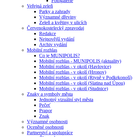
Fotogalerie
Veřejná zeleň
Parky a zahrady
Významné dřeviny
Zeleň a květiny v ulicích
Červenokostelecký zpravodaj
Redakce
Nejnovější vydání
Archiv vydání
Mobilní rozhlas
Co je MUNIPOLIS?
Mobilní rozhlas - MUNIPOLIS (aktuality)
Mobilní rozhlas - v okolí (Havlovice)
Mobilní rozhlas - v okolí (Hronov)
Mobilní rozhlas - v okolí (Rtyně v Podkrkonoší)
Mobilní rozhlas - v okolí (Slatina nad Úpou)
Mobilní rozhlas - v okolí (Studnice)
Znaky a symboly města
Jednotný vizuální styl města
Pečeť
Prapor
Znak
Významné osobnosti
Oceněné osobnosti
Partnerství a spolupráce