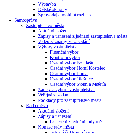
Výstavba
Dětské skupiny
Zpravodaj a mobilní rozhlas
Samospráva
Zastupitelstvo města
Aktuální složení
Zápisy a usnesení z jednání zastupitelstva města
Video záznamy ze zasedání
Výbory zastupitelstva
Finanční výbor
Kontrolní výbor
Osadní výbor Bohdašín
Osadní výbor Horní Kostelec
Osadní výbor Lhota
Osadní výbor Olešnice
Osadní výbor Stolín a Mstětín
Zápisy z výborů zastupitelstva
Veřejná zasedání
Podklady pro zastupitelstvo města
Rada města
Aktuální složení
Zápisy a usnesení
Usnesení z jednání rady města
Komise rady města
Jednací řád komisí rady