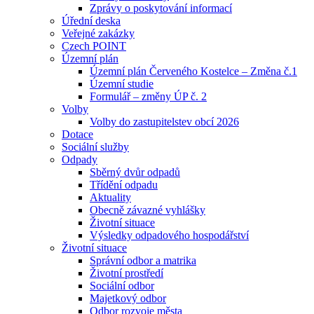
Zprávy o poskytování informací
Úřední deska
Veřejné zakázky
Czech POINT
Územní plán
Územní plán Červeného Kostelce – Změna č.1
Územní studie
Formulář – změny ÚP č. 2
Volby
Volby do zastupitelstev obcí 2026
Dotace
Sociální služby
Odpady
Sběrný dvůr odpadů
Třídění odpadu
Aktuality
Obecně závazné vyhlášky
Životní situace
Výsledky odpadového hospodářství
Životní situace
Správní odbor a matrika
Životní prostředí
Sociální odbor
Majetkový odbor
Odbor rozvoje města