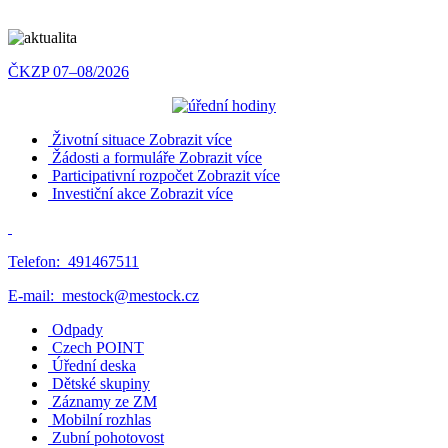
ČKZP 07–08/2026
Životní situace
Zobrazit více
Žádosti a formuláře
Zobrazit více
Participativní rozpočet
Zobrazit více
Investiční akce
Zobrazit více
Telefon:
491467511
E-mail:
mestock@mestock.cz
Odpady
Czech POINT
Úřední deska
Dětské skupiny
Záznamy ze ZM
Mobilní rozhlas
Zubní pohotovost