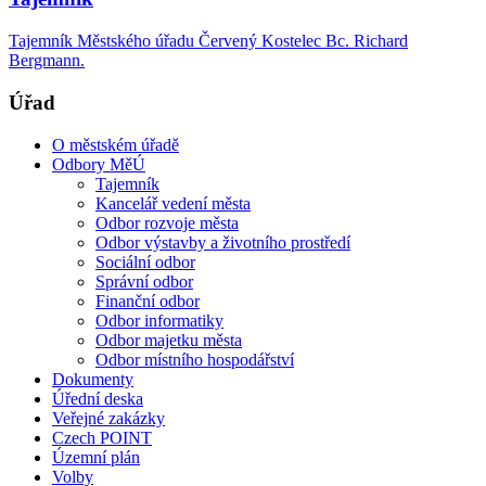
Tajemník Městského úřadu Červený Kostelec Bc. Richard
Bergmann.
Úřad
O městském úřadě
Odbory MěÚ
Tajemník
Kancelář vedení města
Odbor rozvoje města
Odbor výstavby a životního prostředí
Sociální odbor
Správní odbor
Finanční odbor
Odbor informatiky
Odbor majetku města
Odbor místního hospodářství
Dokumenty
Úřední deska
Veřejné zakázky
Czech POINT
Územní plán
Volby