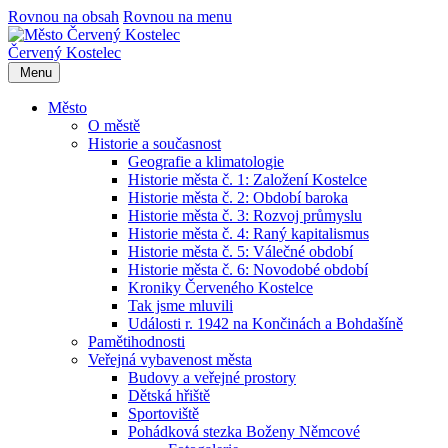
Rovnou na obsah
Rovnou na menu
Červený Kostelec
Menu
Město
O městě
Historie a současnost
Geografie a klimatologie
Historie města č. 1: Založení Kostelce
Historie města č. 2: Období baroka
Historie města č. 3: Rozvoj průmyslu
Historie města č. 4: Raný kapitalismus
Historie města č. 5: Válečné období
Historie města č. 6: Novodobé období
Kroniky Červeného Kostelce
Tak jsme mluvili
Události r. 1942 na Končinách a Bohdašíně
Pamětihodnosti
Veřejná vybavenost města
Budovy a veřejné prostory
Dětská hřiště
Sportoviště
Pohádková stezka Boženy Němcové