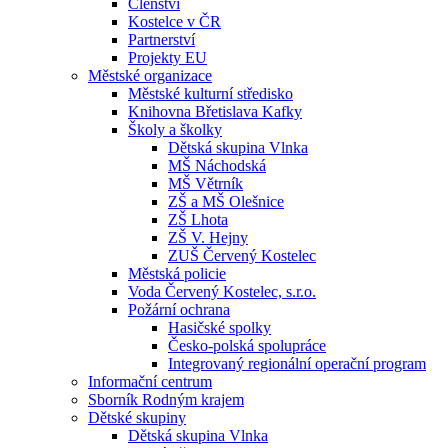
Členství
Kostelce v ČR
Partnerství
Projekty EU
Městské organizace
Městské kulturní středisko
Knihovna Břetislava Kafky
Školy a školky
Dětská skupina Vlnka
MŠ Náchodská
MŠ Větrník
ZŠ a MŠ Olešnice
ZŠ Lhota
ZŠ V. Hejny
ZUŠ Červený Kostelec
Městská policie
Voda Červený Kostelec, s.r.o.
Požární ochrana
Hasičské spolky
Česko-polská spolupráce
Integrovaný regionální operační program
Informační centrum
Sborník Rodným krajem
Dětské skupiny
Dětská skupina Vlnka