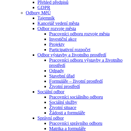
Přehled předpisů
GDPR
Odbory MěÚ
Tajemník
Kancelář vedení města
Odbor rozvoje města
Pracovníci odboru rozvoje města
Investiční akce
Projekty
Participativní rozpočet
Odbor výstavby a životního prostředí
Pracovníci odboru výstavby a životního
prostředí
Odpady
Stavební úřad
Formuláře – životní prostředí
Životní prostředí
Sociální odbor
Pracovníci sociálního odboru
Sociální služby
Životní situace
Žádosti a formuláře
Správní odbor
Pracovníci správního odboru
Matrika a formuláře