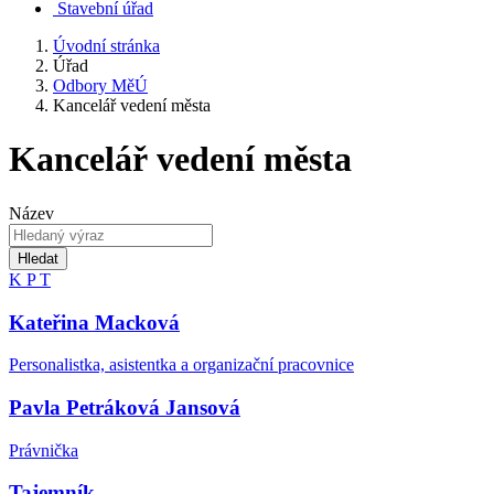
Stavební úřad
Úvodní stránka
Úřad
Odbory MěÚ
Kancelář vedení města
Kancelář vedení města
Název
Hledat
K
P
T
Kateřina Macková
Personalistka, asistentka a organizační pracovnice
Pavla Petráková Jansová
Právnička
Tajemník