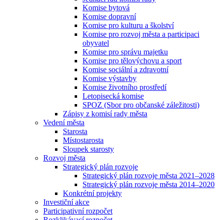
Komise bytová
Komise dopravní
Komise pro kulturu a školství
Komise pro rozvoj města a participaci
obyvatel
Komise pro správu majetku
Komise pro tělovýchovu a sport
Komise sociální a zdravotní
Komise výstavby
Komise životního prostředí
Letopisecká komise
SPOZ (Sbor pro občanské záležitosti)
Zápisy z komisí rady města
Vedení města
Starosta
Místostarosta
Sloupek starosty
Rozvoj města
Strategický plán rozvoje
Strategický plán rozvoje města 2021–2028
Strategický plán rozvoje města 2014–2020
Konkrétní projekty
Investiční akce
Participativní rozpočet
Rozklikávací rozpočet