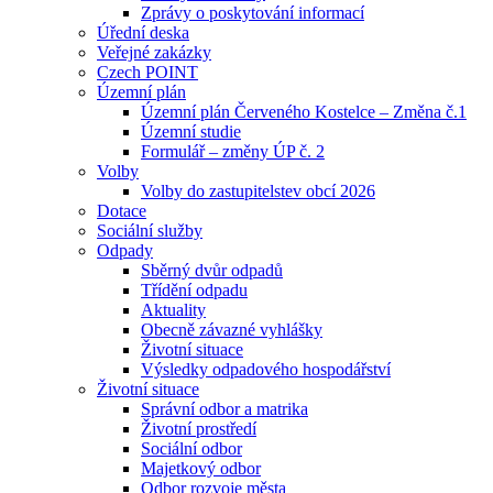
Zprávy o poskytování informací
Úřední deska
Veřejné zakázky
Czech POINT
Územní plán
Územní plán Červeného Kostelce – Změna č.1
Územní studie
Formulář – změny ÚP č. 2
Volby
Volby do zastupitelstev obcí 2026
Dotace
Sociální služby
Odpady
Sběrný dvůr odpadů
Třídění odpadu
Aktuality
Obecně závazné vyhlášky
Životní situace
Výsledky odpadového hospodářství
Životní situace
Správní odbor a matrika
Životní prostředí
Sociální odbor
Majetkový odbor
Odbor rozvoje města