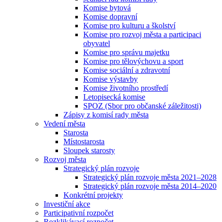
Komise bytová
Komise dopravní
Komise pro kulturu a školství
Komise pro rozvoj města a participaci
obyvatel
Komise pro správu majetku
Komise pro tělovýchovu a sport
Komise sociální a zdravotní
Komise výstavby
Komise životního prostředí
Letopisecká komise
SPOZ (Sbor pro občanské záležitosti)
Zápisy z komisí rady města
Vedení města
Starosta
Místostarosta
Sloupek starosty
Rozvoj města
Strategický plán rozvoje
Strategický plán rozvoje města 2021–2028
Strategický plán rozvoje města 2014–2020
Konkrétní projekty
Investiční akce
Participativní rozpočet
Rozklikávací rozpočet