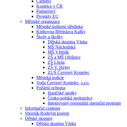
Členství
Kostelce v ČR
Partnerství
Projekty EU
Městské organizace
Městské kulturní středisko
Knihovna Břetislava Kafky
Školy a školky
Dětská skupina Vlnka
MŠ Náchodská
MŠ Větrník
ZŠ a MŠ Olešnice
ZŠ Lhota
ZŠ V. Hejny
ZUŠ Červený Kostelec
Městská policie
Voda Červený Kostelec, s.r.o.
Požární ochrana
Hasičské spolky
Česko-polská spolupráce
Integrovaný regionální operační program
Informační centrum
Sborník Rodným krajem
Dětské skupiny
Dětská skupina Vlnka