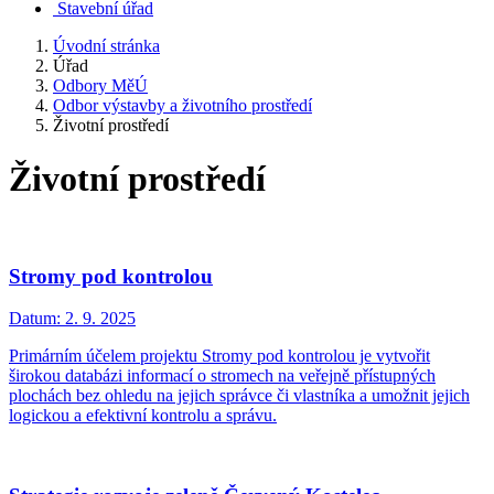
Stavební úřad
Úvodní stránka
Úřad
Odbory MěÚ
Odbor výstavby a životního prostředí
Životní prostředí
Životní prostředí
Stromy pod kontrolou
Datum:
2. 9. 2025
Primárním účelem projektu Stromy pod kontrolou je vytvořit
širokou databázi informací o stromech na veřejně přístupných
plochách bez ohledu na jejich správce či vlastníka a umožnit jejich
logickou a efektivní kontrolu a správu.