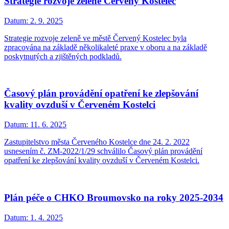
Strategie rozvoje zeleně Červený Kostelec
Datum:
2. 9. 2025
Strategie rozvoje zeleně ve městě Červený Kostelec byla
zpracována na základě několikaleté praxe v oboru a na základě
poskytnutých a zjištěných podkladů.
Časový plán provádění opatření ke zlepšování
kvality ovzduší v Červeném Kostelci
Datum:
11. 6. 2025
Zastupitelstvo města Červeného Kostelce dne 24. 2. 2022
usnesením č. ZM-2022/1/29 schválilo Časový plán provádění
opatření ke zlepšování kvality ovzduší v Červeném Kostelci.
Plán péče o CHKO Broumovsko na roky 2025-2034
Datum:
1. 4. 2025