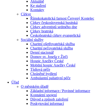
Aktuálně
Ke stažení
Kontakty
Církve
Římskokatolická farnost Červený Kostelec
Církev československá husitská
Církev adventistů sedmého dne
Církev bratrská
Českobratrská církev evangelická
Sociální služby
Charitní ošetřovatelská služba
Charitní pečovatelská služba
Denní stacionář
Domov sv. Josefa v Žirči
Hospic Anežky České
Mobilní hospic Anežky České
Tísňová péče
Chráněné bydlení
Ambulantní paliativní péče
Úřad
O městském úřadě
Základní informace ⁄ Povinné informace
Kontaktní spojení
Důvod a způsob založení
Poskytování informací