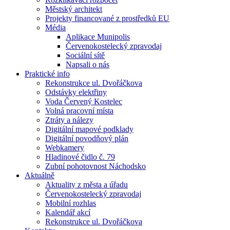
Městský architekt
Projekty financované z prostředků EU
Média
Aplikace Munipolis
Červenokostelecký zpravodaj
Sociální sítě
Napsali o nás
Praktické info
Rekonstrukce ul. Dvořáčkova
Odstávky elektřiny
Voda Červený Kostelec
Volná pracovní místa
Ztráty a nálezy
Digitální mapové podklady
Digitální povodňový plán
Webkamery
Hladinové čidlo č. 79
Zubní pohotovnost Náchodsko
Aktuálně
Aktuality z města a úřadu
Červenokostelecký zpravodaj
Mobilní rozhlas
Kalendář akcí
Rekonstrukce ul. Dvořáčkova