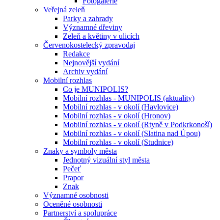
Fotogalerie
Veřejná zeleň
Parky a zahrady
Významné dřeviny
Zeleň a květiny v ulicích
Červenokostelecký zpravodaj
Redakce
Nejnovější vydání
Archiv vydání
Mobilní rozhlas
Co je MUNIPOLIS?
Mobilní rozhlas - MUNIPOLIS (aktuality)
Mobilní rozhlas - v okolí (Havlovice)
Mobilní rozhlas - v okolí (Hronov)
Mobilní rozhlas - v okolí (Rtyně v Podkrkonoší)
Mobilní rozhlas - v okolí (Slatina nad Úpou)
Mobilní rozhlas - v okolí (Studnice)
Znaky a symboly města
Jednotný vizuální styl města
Pečeť
Prapor
Znak
Významné osobnosti
Oceněné osobnosti
Partnerství a spolupráce