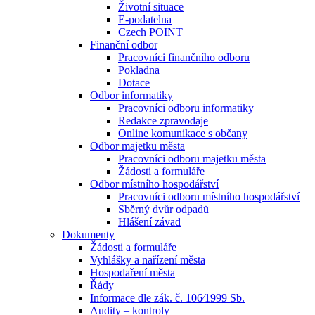
Životní situace
E-podatelna
Czech POINT
Finanční odbor
Pracovníci finančního odboru
Pokladna
Dotace
Odbor informatiky
Pracovníci odboru informatiky
Redakce zpravodaje
Online komunikace s občany
Odbor majetku města
Pracovníci odboru majetku města
Žádosti a formuláře
Odbor místního hospodářství
Pracovníci odboru místního hospodářství
Sběrný dvůr odpadů
Hlášení závad
Dokumenty
Žádosti a formuláře
Vyhlášky a nařízení města
Hospodaření města
Řády
Informace dle zák. č. 106⁄1999 Sb.
Audity – kontroly