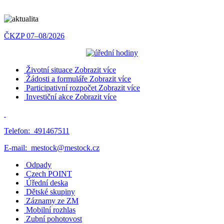
ČKZP 07–08/2026
Životní situace
Zobrazit více
Žádosti a formuláře
Zobrazit více
Participativní rozpočet
Zobrazit více
Investiční akce
Zobrazit více
Telefon:
491467511
E-mail:
mestock@mestock.cz
Odpady
Czech POINT
Úřední deska
Dětské skupiny
Záznamy ze ZM
Mobilní rozhlas
Zubní pohotovost