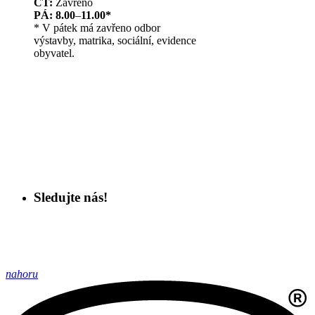
ČT:
Zavřeno
PÁ: 8.00
–
11.00*
* V pátek má zavřeno odbor
výstavby, matrika, sociální, evidence
obyvatel.
Sledujte nás!
nahoru