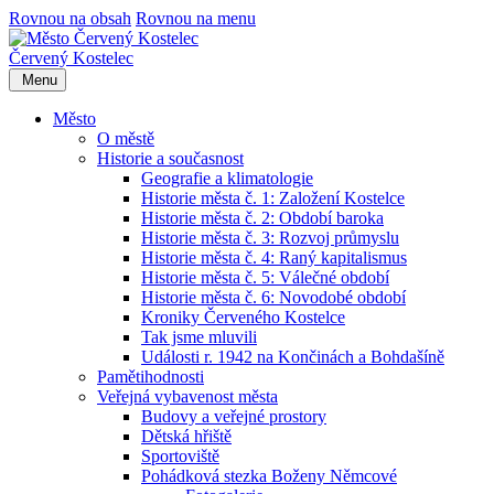
Rovnou na obsah
Rovnou na menu
Červený Kostelec
Menu
Město
O městě
Historie a současnost
Geografie a klimatologie
Historie města č. 1: Založení Kostelce
Historie města č. 2: Období baroka
Historie města č. 3: Rozvoj průmyslu
Historie města č. 4: Raný kapitalismus
Historie města č. 5: Válečné období
Historie města č. 6: Novodobé období
Kroniky Červeného Kostelce
Tak jsme mluvili
Události r. 1942 na Končinách a Bohdašíně
Pamětihodnosti
Veřejná vybavenost města
Budovy a veřejné prostory
Dětská hřiště
Sportoviště
Pohádková stezka Boženy Němcové