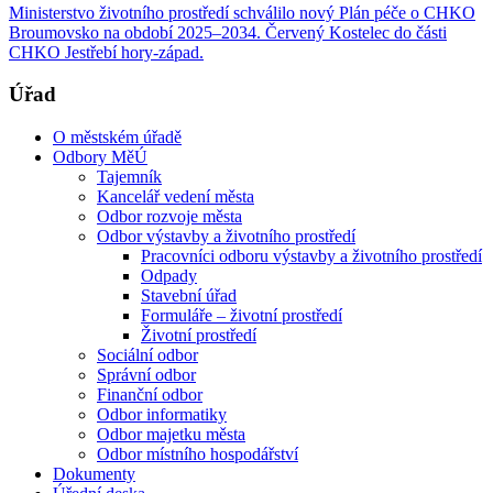
Ministerstvo životního prostředí schválilo nový Plán péče o CHKO
Broumovsko na období 2025–2034. Červený Kostelec do části
CHKO Jestřebí hory-západ.
Úřad
O městském úřadě
Odbory MěÚ
Tajemník
Kancelář vedení města
Odbor rozvoje města
Odbor výstavby a životního prostředí
Pracovníci odboru výstavby a životního prostředí
Odpady
Stavební úřad
Formuláře – životní prostředí
Životní prostředí
Sociální odbor
Správní odbor
Finanční odbor
Odbor informatiky
Odbor majetku města
Odbor místního hospodářství
Dokumenty