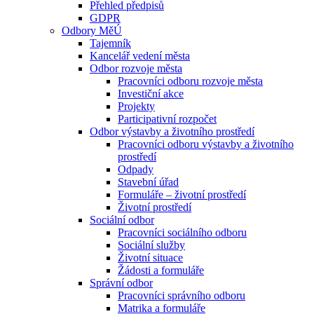
Přehled předpisů
GDPR
Odbory MěÚ
Tajemník
Kancelář vedení města
Odbor rozvoje města
Pracovníci odboru rozvoje města
Investiční akce
Projekty
Participativní rozpočet
Odbor výstavby a životního prostředí
Pracovníci odboru výstavby a životního
prostředí
Odpady
Stavební úřad
Formuláře – životní prostředí
Životní prostředí
Sociální odbor
Pracovníci sociálního odboru
Sociální služby
Životní situace
Žádosti a formuláře
Správní odbor
Pracovníci správního odboru
Matrika a formuláře