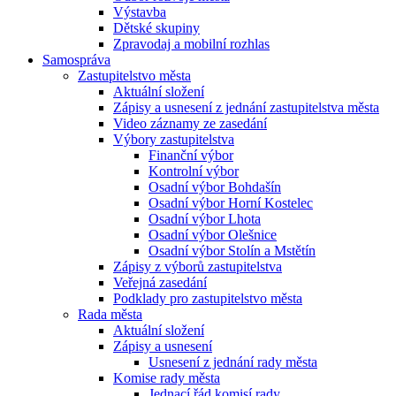
Výstavba
Dětské skupiny
Zpravodaj a mobilní rozhlas
Samospráva
Zastupitelstvo města
Aktuální složení
Zápisy a usnesení z jednání zastupitelstva města
Video záznamy ze zasedání
Výbory zastupitelstva
Finanční výbor
Kontrolní výbor
Osadní výbor Bohdašín
Osadní výbor Horní Kostelec
Osadní výbor Lhota
Osadní výbor Olešnice
Osadní výbor Stolín a Mstětín
Zápisy z výborů zastupitelstva
Veřejná zasedání
Podklady pro zastupitelstvo města
Rada města
Aktuální složení
Zápisy a usnesení
Usnesení z jednání rady města
Komise rady města
Jednací řád komisí rady