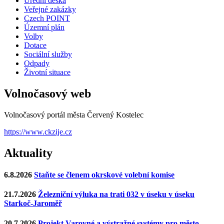
Úřední deska
Veřejné zakázky
Czech POINT
Územní plán
Volby
Dotace
Sociální služby
Odpady
Životní situace
Volnočasový web
Volnočasový portál města Červený Kostelec
https://www.ckzije.cz
Aktuality
6.8.2026
Staňte se členem okrskové volební komise
21.7.2026
Železniční výluka na trati 032 v úseku v úseku
Starkoč-Jaroměř
20.7.2026
Projekt Varovné a výstražné systémy pro město