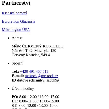
Partnerství
Kladské pomezí
Euroregion Glacensis
Mikroregion ÚPA
Adresa
Město
ČERVENÝ
KOSTELEC
Náměstí T. G. Masaryka 120
Červený Kostelec, 549 41
Spojení
Tel.:
+420 491 467 511
E-mail:
mestock@mestock.cz
ID datové schránky:
sacbh9g
Úřední hodiny
PO:
8.00–12.00 / 13.00–17.00
ÚT:
8.00–11.00 / 13.00–15.00
ST:
8.00–12.00 / 13.00–16.00