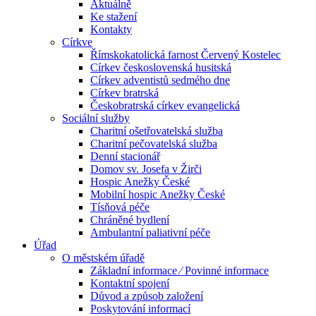
Aktuálně
Ke stažení
Kontakty
Církve
Římskokatolická farnost Červený Kostelec
Církev československá husitská
Církev adventistů sedmého dne
Církev bratrská
Českobratrská církev evangelická
Sociální služby
Charitní ošetřovatelská služba
Charitní pečovatelská služba
Denní stacionář
Domov sv. Josefa v Žirči
Hospic Anežky České
Mobilní hospic Anežky České
Tísňová péče
Chráněné bydlení
Ambulantní paliativní péče
Úřad
O městském úřadě
Základní informace ⁄ Povinné informace
Kontaktní spojení
Důvod a způsob založení
Poskytování informací