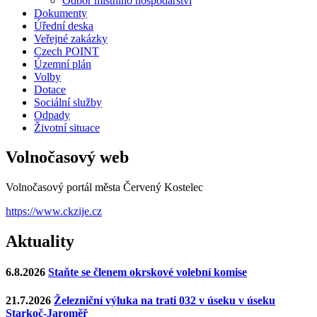
Odbor místního hospodářství
Dokumenty
Úřední deska
Veřejné zakázky
Czech POINT
Územní plán
Volby
Dotace
Sociální služby
Odpady
Životní situace
Volnočasový web
Volnočasový portál města Červený Kostelec
https://www.ckzije.cz
Aktuality
6.8.2026
Staňte se členem okrskové volební komise
21.7.2026
Železniční výluka na trati 032 v úseku v úseku
Starkoč-Jaroměř