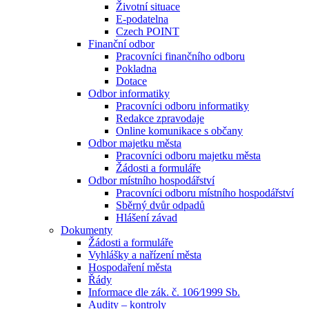
Životní situace
E-podatelna
Czech POINT
Finanční odbor
Pracovníci finančního odboru
Pokladna
Dotace
Odbor informatiky
Pracovníci odboru informatiky
Redakce zpravodaje
Online komunikace s občany
Odbor majetku města
Pracovníci odboru majetku města
Žádosti a formuláře
Odbor místního hospodářství
Pracovníci odboru místního hospodářství
Sběrný dvůr odpadů
Hlášení závad
Dokumenty
Žádosti a formuláře
Vyhlášky a nařízení města
Hospodaření města
Řády
Informace dle zák. č. 106⁄1999 Sb.
Audity – kontroly