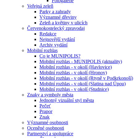
Fotogalerie
Veřejná zeleň
Parky a zahrady
Významné dřeviny
Zeleň a květiny v ulicích
Červenokostelecký zpravodaj
Redakce
Nejnovější vydání
Archiv vydání
Mobilní rozhlas
Co je MUNIPOLIS?
Mobilní rozhlas - MUNIPOLIS (aktuality)
Mobilní rozhlas - v okolí (Havlovice)
Mobilní rozhlas - v okolí (Hronov)
Mobilní rozhlas - v okolí (Rtyně v Podkrkonoší)
Mobilní rozhlas - v okolí (Slatina nad Úpou)
Mobilní rozhlas - v okolí (Studnice)
Znaky a symboly města
Jednotný vizuální styl města
Pečeť
Prapor
Znak
Významné osobnosti
Oceněné osobnosti
Partnerství a spolupráce