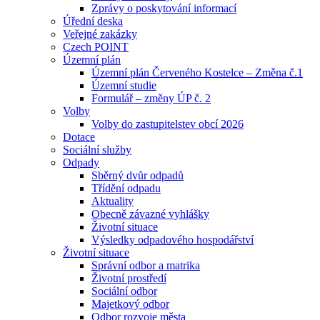
Zprávy o poskytování informací
Úřední deska
Veřejné zakázky
Czech POINT
Územní plán
Územní plán Červeného Kostelce – Změna č.1
Územní studie
Formulář – změny ÚP č. 2
Volby
Volby do zastupitelstev obcí 2026
Dotace
Sociální služby
Odpady
Sběrný dvůr odpadů
Třídění odpadu
Aktuality
Obecně závazné vyhlášky
Životní situace
Výsledky odpadového hospodářství
Životní situace
Správní odbor a matrika
Životní prostředí
Sociální odbor
Majetkový odbor
Odbor rozvoje města