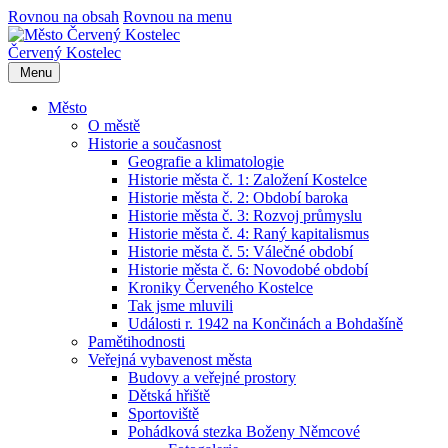
Rovnou na obsah
Rovnou na menu
Červený Kostelec
Menu
Město
O městě
Historie a současnost
Geografie a klimatologie
Historie města č. 1: Založení Kostelce
Historie města č. 2: Období baroka
Historie města č. 3: Rozvoj průmyslu
Historie města č. 4: Raný kapitalismus
Historie města č. 5: Válečné období
Historie města č. 6: Novodobé období
Kroniky Červeného Kostelce
Tak jsme mluvili
Události r. 1942 na Končinách a Bohdašíně
Pamětihodnosti
Veřejná vybavenost města
Budovy a veřejné prostory
Dětská hřiště
Sportoviště
Pohádková stezka Boženy Němcové