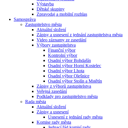
Výstavba
Dětské skupiny
Zpravodaj a mobilní rozhlas
Samospráva
Zastupitelstvo města
Aktuální složení
Zápisy a usnesení z jednání zastupitelstva města
Video záznamy ze zasedání
Výbory zastupitelstva
Finanční výbor
Kontrolní výbor
Osadní výbor Bohdašín
Osadní výbor Horní Kostelec
Osadní výbor Lhota
Osadní výbor Olešnice
Osadní výbor Stolín a Mstětín
Zápisy z výborů zastupitelstva
Veřejná zasedání
Podklady pro zastupitelstvo města
Rada města
Aktuální složení
Zápisy a usnesení
Usnesení z jednání rady města
Komise rady města
Jednací řád komisí rady