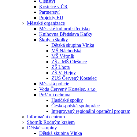
Členství
Kostelce v ČR
Partnerství
Projekty EU
Městské organizace
Městské kulturní středisko
Knihovna Břetislava Kafky
Školy a školky
Dětská skupina Vlnka
MŠ Náchodská
MŠ Větrník
ZŠ a MŠ Olešnice
ZŠ Lhota
ZŠ V. Hejny
ZUŠ Červený Kostelec
Městská policie
Voda Červený Kostelec, s.r.o.
Požární ochrana
Hasičské spolky
Česko-polská spolupráce
Integrovaný regionální operační program
Informační centrum
Sborník Rodným krajem
Dětské skupiny
Dětská skupina Vlnka