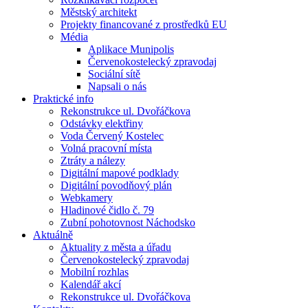
Městský architekt
Projekty financované z prostředků EU
Média
Aplikace Munipolis
Červenokostelecký zpravodaj
Sociální sítě
Napsali o nás
Praktické info
Rekonstrukce ul. Dvořáčkova
Odstávky elektřiny
Voda Červený Kostelec
Volná pracovní místa
Ztráty a nálezy
Digitální mapové podklady
Digitální povodňový plán
Webkamery
Hladinové čidlo č. 79
Zubní pohotovnost Náchodsko
Aktuálně
Aktuality z města a úřadu
Červenokostelecký zpravodaj
Mobilní rozhlas
Kalendář akcí
Rekonstrukce ul. Dvořáčkova