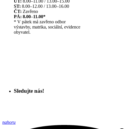
ÚT:
8.00–11.00 / 13.00–15.00
ST:
8.00–12.00 / 13.00–16.00
ČT:
Zavřeno
PÁ: 8.00
–
11.00*
* V pátek má zavřeno odbor
výstavby, matrika, sociální, evidence
obyvatel.
Sledujte nás!
nahoru