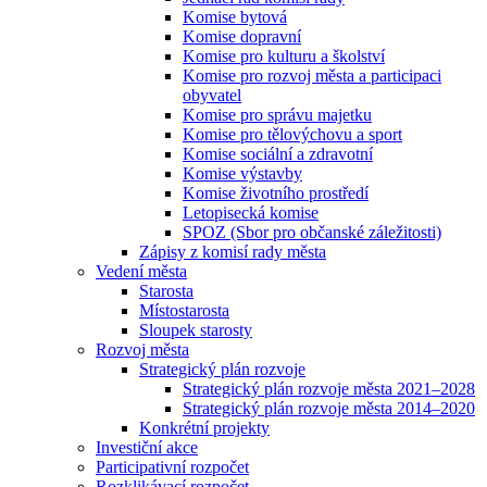
Komise bytová
Komise dopravní
Komise pro kulturu a školství
Komise pro rozvoj města a participaci
obyvatel
Komise pro správu majetku
Komise pro tělovýchovu a sport
Komise sociální a zdravotní
Komise výstavby
Komise životního prostředí
Letopisecká komise
SPOZ (Sbor pro občanské záležitosti)
Zápisy z komisí rady města
Vedení města
Starosta
Místostarosta
Sloupek starosty
Rozvoj města
Strategický plán rozvoje
Strategický plán rozvoje města 2021–2028
Strategický plán rozvoje města 2014–2020
Konkrétní projekty
Investiční akce
Participativní rozpočet
Rozklikávací rozpočet