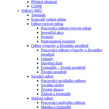
Přehled předpisů
GDPR
Odbory MěÚ
Tajemník
Kancelář vedení města
Odbor rozvoje města
Pracovníci odboru rozvoje města
Investiční akce
Projekty
Participativní rozpočet
Odbor výstavby a životního prostředí
Pracovníci odboru výstavby a životního
prostředí
Odpady
Stavební úřad
Formuláře – životní prostředí
Životní prostředí
Sociální odbor
Pracovníci sociálního odboru
Sociální služby
Životní situace
Žádosti a formuláře
Správní odbor
Pracovníci správního odboru
Matrika a formuláře