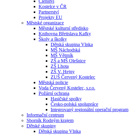
Členství
Kostelce v ČR
Partnerství
Projekty EU
Městské organizace
Městské kulturní středisko
Knihovna Břetislava Kafky
Školy a školky
Dětská skupina Vlnka
MŠ Náchodská
MŠ Větrník
ZŠ a MŠ Olešnice
ZŠ Lhota
ZŠ V. Hejny
ZUŠ Červený Kostelec
Městská policie
Voda Červený Kostelec, s.r.o.
Požární ochrana
Hasičské spolky
Česko-polská spolupráce
Integrovaný regionální operační program
Informační centrum
Sborník Rodným krajem
Dětské skupiny
Dětská skupina Vlnka