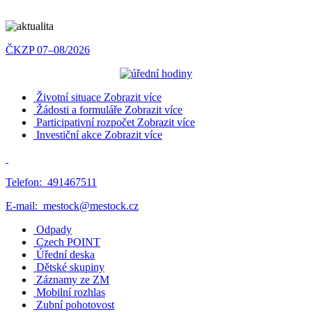
ČKZP 07–08/2026
Životní situace
Zobrazit více
Žádosti a formuláře
Zobrazit více
Participativní rozpočet
Zobrazit více
Investiční akce
Zobrazit více
Telefon:
491467511
E-mail:
mestock@mestock.cz
Odpady
Czech POINT
Úřední deska
Dětské skupiny
Záznamy ze ZM
Mobilní rozhlas
Zubní pohotovost