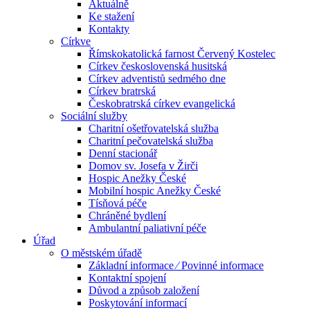
Aktuálně
Ke stažení
Kontakty
Církve
Římskokatolická farnost Červený Kostelec
Církev československá husitská
Církev adventistů sedmého dne
Církev bratrská
Českobratrská církev evangelická
Sociální služby
Charitní ošetřovatelská služba
Charitní pečovatelská služba
Denní stacionář
Domov sv. Josefa v Žirči
Hospic Anežky České
Mobilní hospic Anežky České
Tísňová péče
Chráněné bydlení
Ambulantní paliativní péče
Úřad
O městském úřadě
Základní informace ⁄ Povinné informace
Kontaktní spojení
Důvod a způsob založení
Poskytování informací