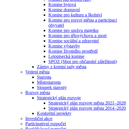
Komise bytová
Komise dopravní
Komise pro kulturu a školství
Komise pro rozvoj města a participaci
obyvatel
Komise pro správu majetku
Komise pro tělovýchovu a sport
Komise sociální a zdravotní
Komise výstavby
Komise životního prostředí
Letopisecká komise
SPOZ (Sbor pro občanské záležitosti)
Zápisy z komisí rady města
Vedení města
Starosta
Místostarosta
Sloupek starosty
Rozvoj města
Strategický plán rozvoje
Strategický plán rozvoje města 2021–2028
Strategický plán rozvoje města 2014–2020
Konkrétní projekty
Investiční akce
Participativní rozpočet
Rozklikávací rozpočet