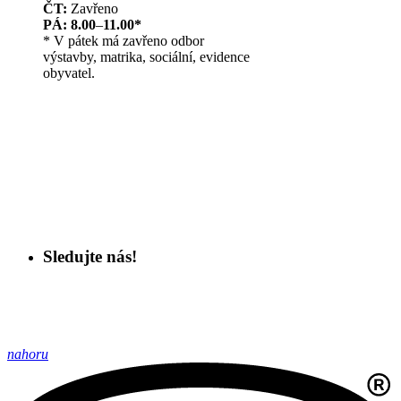
ČT:
Zavřeno
PÁ: 8.00
–
11.00*
* V pátek má zavřeno odbor
výstavby, matrika, sociální, evidence
obyvatel.
Sledujte nás!
nahoru