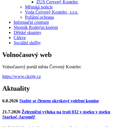
ZUŠ Červený Kostelec
Městská policie
Voda Červený Kostelec, s.r.o.
Požární ochrana
Informační centrum
Sborník Rodným krajem
Dětské skupiny
Církve
Sociální služby
Volnočasový web
Volnočasový portál města Červený Kostelec
https://www.ckzije.cz
Aktuality
6.8.2026
Staňte se členem okrskové volební komise
21.7.2026
Železniční výluka na trati 032 v úseku v úseku
Starkoč-Jaroměř