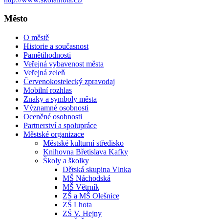
Město
O městě
Historie a současnost
Pamětihodnosti
Veřejná vybavenost města
Veřejná zeleň
Červenokostelecký zpravodaj
Mobilní rozhlas
Znaky a symboly města
Významné osobnosti
Oceněné osobnosti
Partnerství a spolupráce
Městské organizace
Městské kulturní středisko
Knihovna Břetislava Kafky
Školy a školky
Dětská skupina Vlnka
MŠ Náchodská
MŠ Větrník
ZŠ a MŠ Olešnice
ZŠ Lhota
ZŠ V. Hejny