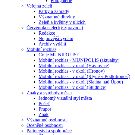
Fotogalerie
Veřejná zeleň
Parky a zahrady
Významné dřeviny
Zeleň a květiny v ulicích
Červenokostelecký zpravodaj
Redakce
Nejnovější vydání
Archiv vydání
Mobilní rozhlas
Co je MUNIPOLIS?
Mobilní rozhlas - MUNIPOLIS (aktuality)
Mobilní rozhlas - v okolí (Havlovice)
Mobilní rozhlas - v okolí (Hronov)
Mobilní rozhlas - v okolí (Rtyně v Podkrkonoší)
Mobilní rozhlas - v okolí (Slatina nad Úpou)
Mobilní rozhlas - v okolí (Studnice)
Znaky a symboly města
Jednotný vizuální styl města
Pečeť
Prapor
Znak
Významné osobnosti
Oceněné osobnosti
Partnerství a spolupráce