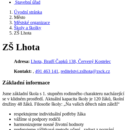
Stavební úřad
Úvodní stránka
Město
Městské organizace
Školy a školky
ZŠ Lhota
ZŠ Lhota
Adresa:
Lhota, Bratří Čapků 138, Červený Kostelec
Kontakt:
,
491 463 141
,
reditelstvi.zslhota@zsck.cz
Základní informace
Jsme základní škola s 1. stupněm rodinného charakteru nacházející
se v klidném prostředí. Aktuální kapacita školy je 120 žáků, školní
družiny 48 žáků. Filosofie školy: „Na vašich dětech nám záleží“
respektujeme individuální potřeby žáka
vážíme si podpory rodičů
harmonizujeme nosné životní hodnoty
preferujeme zážitkové metody učení - radost z poznání