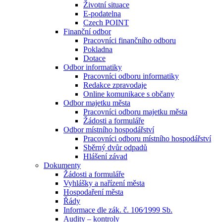
Životní situace
E-podatelna
Czech POINT
Finanční odbor
Pracovníci finančního odboru
Pokladna
Dotace
Odbor informatiky
Pracovníci odboru informatiky
Redakce zpravodaje
Online komunikace s občany
Odbor majetku města
Pracovníci odboru majetku města
Žádosti a formuláře
Odbor místního hospodářství
Pracovníci odboru místního hospodářství
Sběrný dvůr odpadů
Hlášení závad
Dokumenty
Žádosti a formuláře
Vyhlášky a nařízení města
Hospodaření města
Řády
Informace dle zák. č. 106⁄1999 Sb.
Audity – kontroly