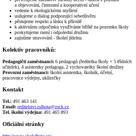
a objevování, činnostní a kooperativní učení
vedeme k ekologickému myšlení
usilujeme o dialog podporující sebedůvěru
pěstujeme respekt a lásku k přírodě
k aktivnímu odpočinku využíváme hřiště na pozemku školy
poskytujeme ranní i odpolední družinu
zajistíme stravování - školní jídelna
Kolektiv pracovníků:
Pedagogičtí zaměstnanci:
6 pedagogů (ředitelka školy + 5 třídních
učitelek), 4 asistentky pedagoga, 2 vychovatelky školní družiny
Provozní zaměstnanci:
školní asistentka, školník, účetní,
pracovnice výdejny, uklízečky
Kontakt
Tel.:
491 463 141
Email:
reditelstvi.zslhota@zsck.cz
Tel. školní výdejna:
491 465 893
Oficiální stránky
http://www.skolalhota.cz/