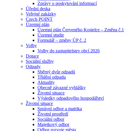
Zprávy o poskytování informací
Úřední deska
Veřejné zakázky
Czech POINT
Územní plán
Územní plán Červeného Kostelce – Změna č.1
Územní studie
Formulář – změny ÚP č. 2
Volby
Volby do zastupitelstev obcí 2026
Dotace
Sociální služby
Odpady
Sběrný dvůr odpadů
Třídění odpadu
Aktuality
Obecně závazné vyhlášky
Životní situace
Výsledky odpadového hospodářství
Životní situace
Správní odbor a matrika
Životní prostředí
Sociální odbor
Majetkový odbor
Odbor rozvoje města