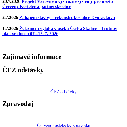
20.7.2026
Projekt Varovné a výstražné systémy pro město
Červený Kostelec a partnerské obce
2.7.2026
Zahájení stavby – rekonstrukce ulice Dvořáčkova
1.7.2026
Železniční výluka v úseku Česká Skalice – Trutnov
hl.n. ve dnech 07.–12. 7. 2026
Zajímavé
informace
ČEZ odstávky
ČEZ odstávky
Zpravodaj
Červenokostelecký zpravodaj