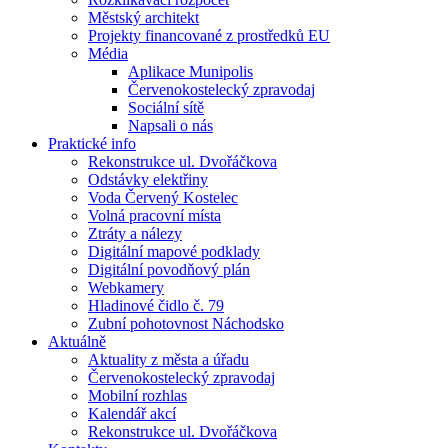
Městský architekt
Projekty financované z prostředků EU
Média
Aplikace Munipolis
Červenokostelecký zpravodaj
Sociální sítě
Napsali o nás
Praktické info
Rekonstrukce ul. Dvořáčkova
Odstávky elektřiny
Voda Červený Kostelec
Volná pracovní místa
Ztráty a nálezy
Digitální mapové podklady
Digitální povodňový plán
Webkamery
Hladinové čidlo č. 79
Zubní pohotovnost Náchodsko
Aktuálně
Aktuality z města a úřadu
Červenokostelecký zpravodaj
Mobilní rozhlas
Kalendář akcí
Rekonstrukce ul. Dvořáčkova