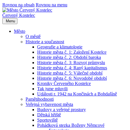
Rovnou na obsah
Rovnou na menu
Červený Kostelec
Menu
Město
O městě
Historie a současnost
Geografie a klimatologie
Historie města č. 1: Založení Kostelce
Historie města č. 2: Období baroka
Historie města č. 3: Rozvoj průmyslu
Historie města č. 4: Raný kapitalismus
Historie města č. 5: Válečné období
Historie města č. 6: Novodobé období
Kroniky Červeného Kostelce
Tak jsme mluvili
Události r. 1942 na Končinách a Bohdašíně
Pamětihodnosti
Veřejná vybavenost města
Budovy a veřejné prostory
Dětská hřiště
Sportoviště
Pohádková stezka Boženy Němcové