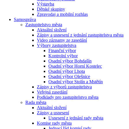
Výstavba
Dětské skupiny
Zpravodaj a mobilní rozhlas
Samospráva
Zastupitelstvo města
Aktuální složení
Zápisy a usnesení z jednání zastupitelstva města
Video záznamy ze zasedání
Výbory zastupitelstva
Finanční výbor
Kontrolní výbor
Osadní výbor Bohdašín
Osadní výbor Horní Kostelec
Osadní výbor Lhota
Osadní výbor Olešnice
Osadní výbor Stolín a Mstětín
Zápisy z výborů zastupitelstva
Veřejná zasedání
Podklady pro zastupitelstvo města
Rada města
Aktuální složení
Zápisy a usnesení
Usnesení z jednání rady města
Komise rady města
Jednací řád komisí rady