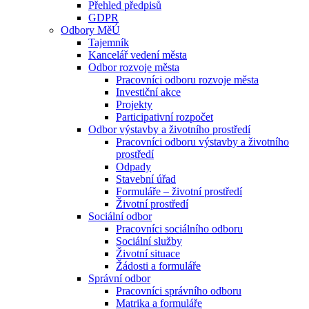
Přehled předpisů
GDPR
Odbory MěÚ
Tajemník
Kancelář vedení města
Odbor rozvoje města
Pracovníci odboru rozvoje města
Investiční akce
Projekty
Participativní rozpočet
Odbor výstavby a životního prostředí
Pracovníci odboru výstavby a životního
prostředí
Odpady
Stavební úřad
Formuláře – životní prostředí
Životní prostředí
Sociální odbor
Pracovníci sociálního odboru
Sociální služby
Životní situace
Žádosti a formuláře
Správní odbor
Pracovníci správního odboru
Matrika a formuláře