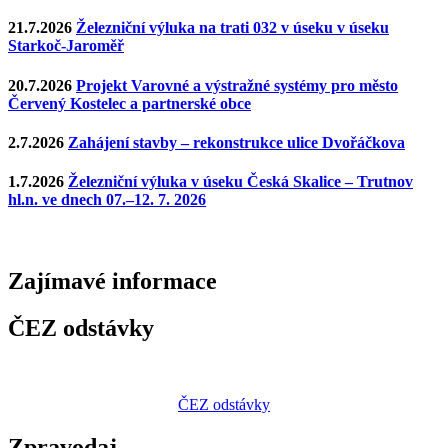
21.7.2026
Železniční výluka na trati 032 v úseku v úseku
Starkoč-Jaroměř
20.7.2026
Projekt Varovné a výstražné systémy pro město
Červený Kostelec a partnerské obce
2.7.2026
Zahájení stavby – rekonstrukce ulice Dvořáčkova
1.7.2026
Železniční výluka v úseku Česká Skalice – Trutnov
hl.n. ve dnech 07.–12. 7. 2026
Zajímavé
informace
ČEZ odstávky
ČEZ odstávky
Zpravodaj