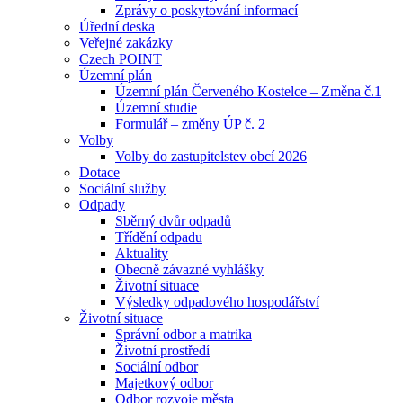
Zprávy o poskytování informací
Úřední deska
Veřejné zakázky
Czech POINT
Územní plán
Územní plán Červeného Kostelce – Změna č.1
Územní studie
Formulář – změny ÚP č. 2
Volby
Volby do zastupitelstev obcí 2026
Dotace
Sociální služby
Odpady
Sběrný dvůr odpadů
Třídění odpadu
Aktuality
Obecně závazné vyhlášky
Životní situace
Výsledky odpadového hospodářství
Životní situace
Správní odbor a matrika
Životní prostředí
Sociální odbor
Majetkový odbor
Odbor rozvoje města