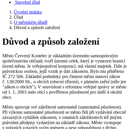
Stavební úřad
Úvodní stránka
Úřad
O městském úřadě
Důvod a způsob založení
Důvod a způsob založení
Město Červený Kostelec je základním územním samosprávným
společenstvím občanů; tvoří územní celek, který je vymezen hranicí
území města. Je veřejnoprávní korporací, má vlastní majetek. Dále je
právnickou osobou, jejíž vznik je dán zákonem. Bylo mu přiděleno
IČ 272 566. Základní podmínky pro činnost města stanoví zákon
č. 128/2000 Sb., o obcích (obecní zřízení), v platném znění (níže jen
"zákon o obcích"). V souvislosti s reformou veřejné správy se město
od 1. 1. 2003 stalo obcí s pověřenou působností pro další 4 okolní
obce.
Město spravuje své záležitosti samostatně (samostatná působnost).
Při výkonu samostatné působnosti se město řídí při vydávání obecně
závazných vyhlášek zákonem, v ostatních záležitostech též jinými
právními předpisy vydanými na základě zákona. Město vystupuje
v právních vztazích svým jménem a nese odpovědnost z těchto