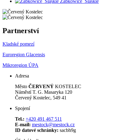
Zabkowice_Slaskie
Partnerství
Kladské pomezí
Euroregion Glacensis
Mikroregion ÚPA
Adresa
Město
ČERVENÝ
KOSTELEC
Náměstí T. G. Masaryka 120
Červený Kostelec, 549 41
Spojení
Tel.:
+420 491 467 511
E-mail:
mestock@mestock.cz
ID datové schránky:
sacbh9g