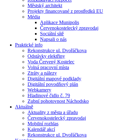
Městský architekt
Projekty financované z prostředků EU
Média
Aplikace Munipolis
Červenokostelecký zpravodaj
Sociální sítě
Napsali o nás
Praktické info
Rekonstrukce ul. Dvořáčkova
Odstávky elektřiny
Voda Červený Kostelec
Volná pracovní místa
Ztráty a nálezy
Digitální mapové podklady
Digitální povodňový plán
Webkamery
Hladinové čidlo č. 79
Zubní pohotovnost Náchodsko
Aktuálně
Aktuality z města a úřadu
Červenokostelecký zpravodaj
Mobilní rozhlas
Kalendář akcí
Rekonstrukce ul. Dvořáčkova