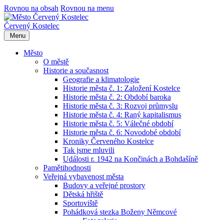
Rovnou na obsah
Rovnou na menu
Červený Kostelec
Menu
Město
O městě
Historie a současnost
Geografie a klimatologie
Historie města č. 1: Založení Kostelce
Historie města č. 2: Období baroka
Historie města č. 3: Rozvoj průmyslu
Historie města č. 4: Raný kapitalismus
Historie města č. 5: Válečné období
Historie města č. 6: Novodobé období
Kroniky Červeného Kostelce
Tak jsme mluvili
Události r. 1942 na Končinách a Bohdašíně
Pamětihodnosti
Veřejná vybavenost města
Budovy a veřejné prostory
Dětská hřiště
Sportoviště
Pohádková stezka Boženy Němcové