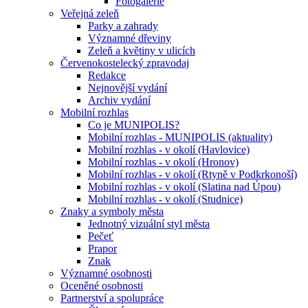
Fotogalerie
Veřejná zeleň
Parky a zahrady
Významné dřeviny
Zeleň a květiny v ulicích
Červenokostelecký zpravodaj
Redakce
Nejnovější vydání
Archiv vydání
Mobilní rozhlas
Co je MUNIPOLIS?
Mobilní rozhlas - MUNIPOLIS (aktuality)
Mobilní rozhlas - v okolí (Havlovice)
Mobilní rozhlas - v okolí (Hronov)
Mobilní rozhlas - v okolí (Rtyně v Podkrkonoší)
Mobilní rozhlas - v okolí (Slatina nad Úpou)
Mobilní rozhlas - v okolí (Studnice)
Znaky a symboly města
Jednotný vizuální styl města
Pečeť
Prapor
Znak
Významné osobnosti
Oceněné osobnosti
Partnerství a spolupráce