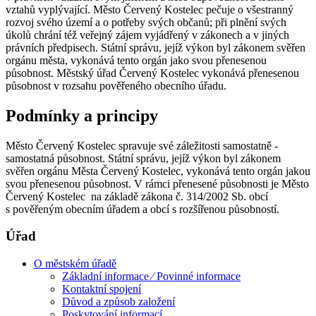
vztahů vyplývající. Město Červený Kostelec pečuje o všestranný
rozvoj svého území a o potřeby svých občanů; při plnění svých
úkolů chrání též veřejný zájem vyjádřený v zákonech a v jiných
právních předpisech. Státní správu, jejíž výkon byl zákonem svěřen
orgánu města, vykonává tento orgán jako svou přenesenou
působnost. Městský úřad Červený Kostelec vykonává přenesenou
působnost v rozsahu pověřeného obecního úřadu.
Podmínky a principy
Město Červený Kostelec spravuje své záležitosti samostatně -
samostatná působnost. Státní správu, jejíž výkon byl zákonem
svěřen orgánu Města Červený Kostelec, vykonává tento orgán jakou
svou přenesenou působnost. V rámci přenesené působnosti je Město
Červený Kostelec na základě zákona č. 314/2002 Sb. obcí
s pověřeným obecním úřadem a obcí s rozšířenou působností.
Úřad
O městském úřadě
Základní informace ⁄ Povinné informace
Kontaktní spojení
Důvod a způsob založení
Poskytování informací