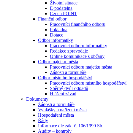
Životní situace
E-podatelna
Czech POINT
Finanční odbor
Pracovníci finančního odboru
Pokladna
Dotace
Odbor informatiky
Pracovníci odboru informatiky
Redakce zpravodaje
Online komunikace s občany
Odbor majetku města
Pracovníci odboru majetku města
Žádosti a formuláře
Odbor místního hospodářství
Pracovníci odboru místního hospodářství
Sběrný dvůr odpadů
Hlášení závad
Dokumenty
Žádosti a formuláře
Vyhlášky a nařízení města
Hospodaření města
Řády
Informace dle zák. č. 106⁄1999 Sb.
Audity – kontroly