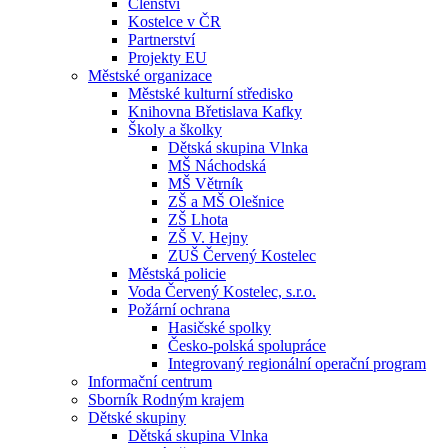
Členství
Kostelce v ČR
Partnerství
Projekty EU
Městské organizace
Městské kulturní středisko
Knihovna Břetislava Kafky
Školy a školky
Dětská skupina Vlnka
MŠ Náchodská
MŠ Větrník
ZŠ a MŠ Olešnice
ZŠ Lhota
ZŠ V. Hejny
ZUŠ Červený Kostelec
Městská policie
Voda Červený Kostelec, s.r.o.
Požární ochrana
Hasičské spolky
Česko-polská spolupráce
Integrovaný regionální operační program
Informační centrum
Sborník Rodným krajem
Dětské skupiny
Dětská skupina Vlnka