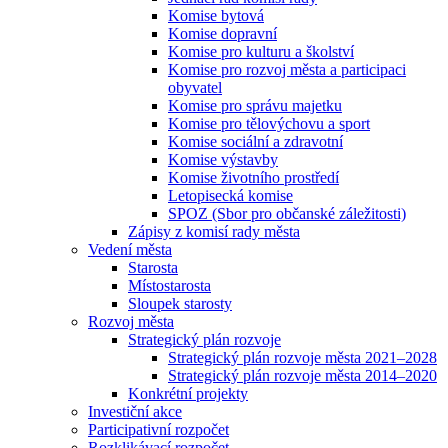
Komise bytová
Komise dopravní
Komise pro kulturu a školství
Komise pro rozvoj města a participaci
obyvatel
Komise pro správu majetku
Komise pro tělovýchovu a sport
Komise sociální a zdravotní
Komise výstavby
Komise životního prostředí
Letopisecká komise
SPOZ (Sbor pro občanské záležitosti)
Zápisy z komisí rady města
Vedení města
Starosta
Místostarosta
Sloupek starosty
Rozvoj města
Strategický plán rozvoje
Strategický plán rozvoje města 2021–2028
Strategický plán rozvoje města 2014–2020
Konkrétní projekty
Investiční akce
Participativní rozpočet
Rozklikávací rozpočet