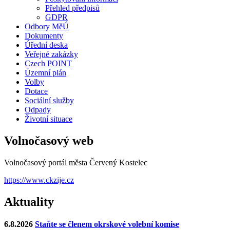
Přehled předpisů
GDPR
Odbory MěÚ
Dokumenty
Úřední deska
Veřejné zakázky
Czech POINT
Územní plán
Volby
Dotace
Sociální služby
Odpady
Životní situace
Volnočasový web
Volnočasový portál města Červený Kostelec
https://www.ckzije.cz
Aktuality
6.8.2026
Staňte se členem okrskové volební komise