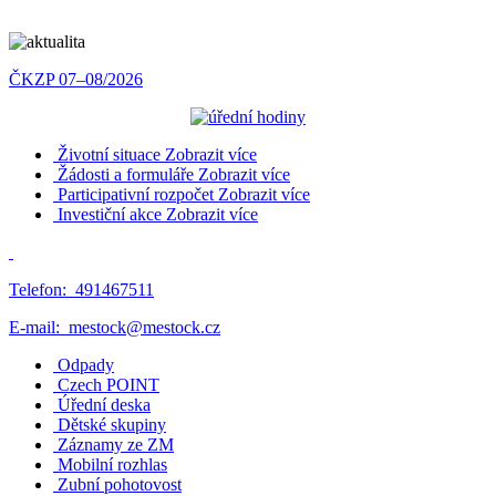
ČKZP 07–08/2026
Životní situace
Zobrazit více
Žádosti a formuláře
Zobrazit více
Participativní rozpočet
Zobrazit více
Investiční akce
Zobrazit více
Telefon:
491467511
E-mail:
mestock@mestock.cz
Odpady
Czech POINT
Úřední deska
Dětské skupiny
Záznamy ze ZM
Mobilní rozhlas
Zubní pohotovost