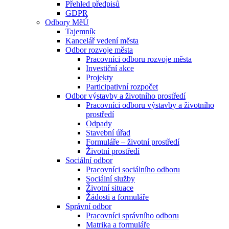
Přehled předpisů
GDPR
Odbory MěÚ
Tajemník
Kancelář vedení města
Odbor rozvoje města
Pracovníci odboru rozvoje města
Investiční akce
Projekty
Participativní rozpočet
Odbor výstavby a životního prostředí
Pracovníci odboru výstavby a životního
prostředí
Odpady
Stavební úřad
Formuláře – životní prostředí
Životní prostředí
Sociální odbor
Pracovníci sociálního odboru
Sociální služby
Životní situace
Žádosti a formuláře
Správní odbor
Pracovníci správního odboru
Matrika a formuláře