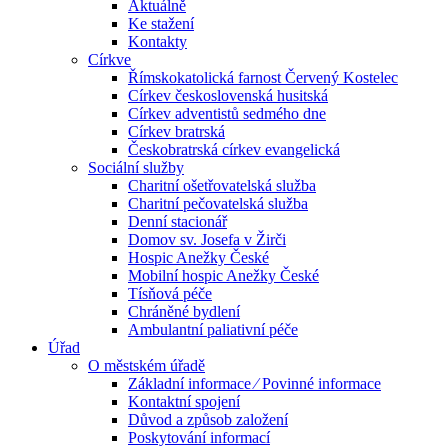
Aktuálně
Ke stažení
Kontakty
Církve
Římskokatolická farnost Červený Kostelec
Církev československá husitská
Církev adventistů sedmého dne
Církev bratrská
Českobratrská církev evangelická
Sociální služby
Charitní ošetřovatelská služba
Charitní pečovatelská služba
Denní stacionář
Domov sv. Josefa v Žirči
Hospic Anežky České
Mobilní hospic Anežky České
Tísňová péče
Chráněné bydlení
Ambulantní paliativní péče
Úřad
O městském úřadě
Základní informace ⁄ Povinné informace
Kontaktní spojení
Důvod a způsob založení
Poskytování informací