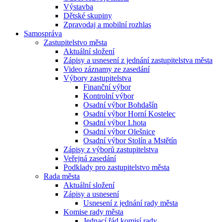
Výstavba
Dětské skupiny
Zpravodaj a mobilní rozhlas
Samospráva
Zastupitelstvo města
Aktuální složení
Zápisy a usnesení z jednání zastupitelstva města
Video záznamy ze zasedání
Výbory zastupitelstva
Finanční výbor
Kontrolní výbor
Osadní výbor Bohdašín
Osadní výbor Horní Kostelec
Osadní výbor Lhota
Osadní výbor Olešnice
Osadní výbor Stolín a Mstětín
Zápisy z výborů zastupitelstva
Veřejná zasedání
Podklady pro zastupitelstvo města
Rada města
Aktuální složení
Zápisy a usnesení
Usnesení z jednání rady města
Komise rady města
Jednací řád komisí rady