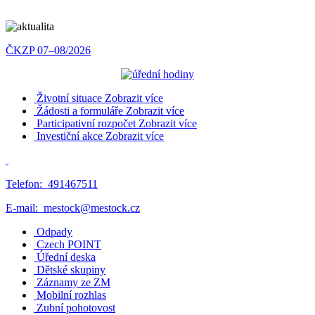
ČKZP 07–08/2026
Životní situace
Zobrazit více
Žádosti a formuláře
Zobrazit více
Participativní rozpočet
Zobrazit více
Investiční akce
Zobrazit více
Telefon:
491467511
E-mail:
mestock@mestock.cz
Odpady
Czech POINT
Úřední deska
Dětské skupiny
Záznamy ze ZM
Mobilní rozhlas
Zubní pohotovost