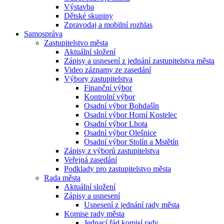
Výstavba
Dětské skupiny
Zpravodaj a mobilní rozhlas
Samospráva
Zastupitelstvo města
Aktuální složení
Zápisy a usnesení z jednání zastupitelstva města
Video záznamy ze zasedání
Výbory zastupitelstva
Finanční výbor
Kontrolní výbor
Osadní výbor Bohdašín
Osadní výbor Horní Kostelec
Osadní výbor Lhota
Osadní výbor Olešnice
Osadní výbor Stolín a Mstětín
Zápisy z výborů zastupitelstva
Veřejná zasedání
Podklady pro zastupitelstvo města
Rada města
Aktuální složení
Zápisy a usnesení
Usnesení z jednání rady města
Komise rady města
Jednací řád komisí rady