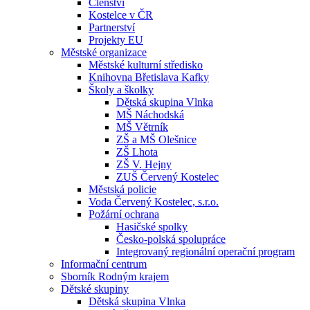
Členství
Kostelce v ČR
Partnerství
Projekty EU
Městské organizace
Městské kulturní středisko
Knihovna Břetislava Kafky
Školy a školky
Dětská skupina Vlnka
MŠ Náchodská
MŠ Větrník
ZŠ a MŠ Olešnice
ZŠ Lhota
ZŠ V. Hejny
ZUŠ Červený Kostelec
Městská policie
Voda Červený Kostelec, s.r.o.
Požární ochrana
Hasičské spolky
Česko-polská spolupráce
Integrovaný regionální operační program
Informační centrum
Sborník Rodným krajem
Dětské skupiny
Dětská skupina Vlnka