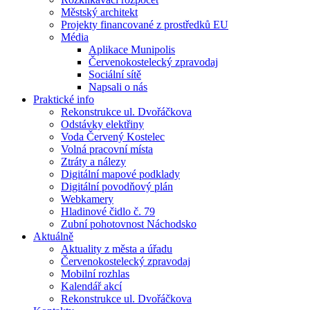
Městský architekt
Projekty financované z prostředků EU
Média
Aplikace Munipolis
Červenokostelecký zpravodaj
Sociální sítě
Napsali o nás
Praktické info
Rekonstrukce ul. Dvořáčkova
Odstávky elektřiny
Voda Červený Kostelec
Volná pracovní místa
Ztráty a nálezy
Digitální mapové podklady
Digitální povodňový plán
Webkamery
Hladinové čidlo č. 79
Zubní pohotovnost Náchodsko
Aktuálně
Aktuality z města a úřadu
Červenokostelecký zpravodaj
Mobilní rozhlas
Kalendář akcí
Rekonstrukce ul. Dvořáčkova