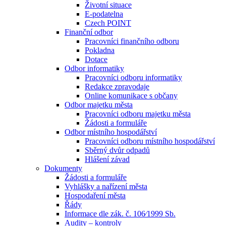
Životní situace
E-podatelna
Czech POINT
Finanční odbor
Pracovníci finančního odboru
Pokladna
Dotace
Odbor informatiky
Pracovníci odboru informatiky
Redakce zpravodaje
Online komunikace s občany
Odbor majetku města
Pracovníci odboru majetku města
Žádosti a formuláře
Odbor místního hospodářství
Pracovníci odboru místního hospodářství
Sběrný dvůr odpadů
Hlášení závad
Dokumenty
Žádosti a formuláře
Vyhlášky a nařízení města
Hospodaření města
Řády
Informace dle zák. č. 106⁄1999 Sb.
Audity – kontroly