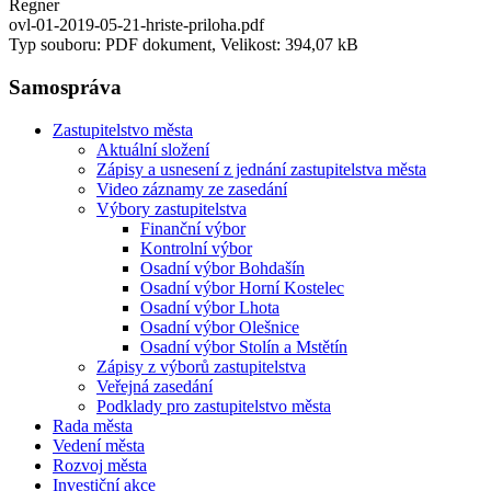
Regner
ovl-01-2019-05-21-hriste-priloha.pdf
Typ souboru: PDF dokument, Velikost: 394,07 kB
Samospráva
Zastupitelstvo města
Aktuální složení
Zápisy a usnesení z jednání zastupitelstva města
Video záznamy ze zasedání
Výbory zastupitelstva
Finanční výbor
Kontrolní výbor
Osadní výbor Bohdašín
Osadní výbor Horní Kostelec
Osadní výbor Lhota
Osadní výbor Olešnice
Osadní výbor Stolín a Mstětín
Zápisy z výborů zastupitelstva
Veřejná zasedání
Podklady pro zastupitelstvo města
Rada města
Vedení města
Rozvoj města
Investiční akce