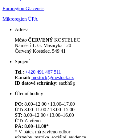
Euroregion Glacensis
Mikroregion ÚPA
Adresa
Město
ČERVENÝ
KOSTELEC
Náměstí T. G. Masaryka 120
Červený Kostelec, 549 41
Spojení
Tel.:
+420 491 467 511
E-mail:
mestock@mestock.cz
ID datové schránky:
sacbh9g
Úřední hodiny
PO:
8.00–12.00 / 13.00–17.00
ÚT:
8.00–11.00 / 13.00–15.00
ST:
8.00–12.00 / 13.00–16.00
ČT:
Zavřeno
PÁ: 8.00
–
11.00*
* V pátek má zavřeno odbor
výstavby, matrika, sociální, evidence