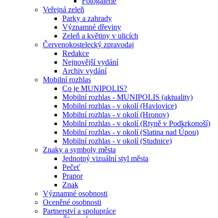
Fotogalerie
Veřejná zeleň
Parky a zahrady
Významné dřeviny
Zeleň a květiny v ulicích
Červenokostelecký zpravodaj
Redakce
Nejnovější vydání
Archiv vydání
Mobilní rozhlas
Co je MUNIPOLIS?
Mobilní rozhlas - MUNIPOLIS (aktuality)
Mobilní rozhlas - v okolí (Havlovice)
Mobilní rozhlas - v okolí (Hronov)
Mobilní rozhlas - v okolí (Rtyně v Podkrkonoší)
Mobilní rozhlas - v okolí (Slatina nad Úpou)
Mobilní rozhlas - v okolí (Studnice)
Znaky a symboly města
Jednotný vizuální styl města
Pečeť
Prapor
Znak
Významné osobnosti
Oceněné osobnosti
Partnerství a spolupráce