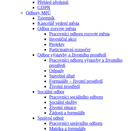
Přehled předpisů
GDPR
Odbory MěÚ
Tajemník
Kancelář vedení města
Odbor rozvoje města
Pracovníci odboru rozvoje města
Investiční akce
Projekty
Participativní rozpočet
Odbor výstavby a životního prostředí
Pracovníci odboru výstavby a životního
prostředí
Odpady
Stavební úřad
Formuláře – životní prostředí
Životní prostředí
Sociální odbor
Pracovníci sociálního odboru
Sociální služby
Životní situace
Žádosti a formuláře
Správní odbor
Pracovníci správního odboru
Matrika a formuláře