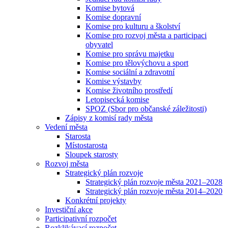
Komise bytová
Komise dopravní
Komise pro kulturu a školství
Komise pro rozvoj města a participaci
obyvatel
Komise pro správu majetku
Komise pro tělovýchovu a sport
Komise sociální a zdravotní
Komise výstavby
Komise životního prostředí
Letopisecká komise
SPOZ (Sbor pro občanské záležitosti)
Zápisy z komisí rady města
Vedení města
Starosta
Místostarosta
Sloupek starosty
Rozvoj města
Strategický plán rozvoje
Strategický plán rozvoje města 2021–2028
Strategický plán rozvoje města 2014–2020
Konkrétní projekty
Investiční akce
Participativní rozpočet
Rozklikávací rozpočet