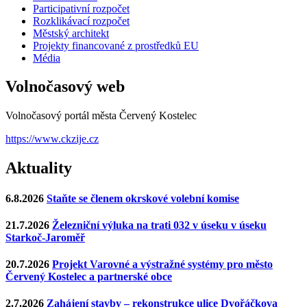
Participativní rozpočet
Rozklikávací rozpočet
Městský architekt
Projekty financované z prostředků EU
Média
Volnočasový web
Volnočasový portál města Červený Kostelec
https://www.ckzije.cz
Aktuality
6.8.2026
Staňte se členem okrskové volební komise
21.7.2026
Železniční výluka na trati 032 v úseku v úseku
Starkoč-Jaroměř
20.7.2026
Projekt Varovné a výstražné systémy pro město
Červený Kostelec a partnerské obce
2.7.2026
Zahájení stavby – rekonstrukce ulice Dvořáčkova