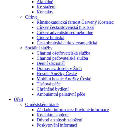
Aktuálně
Ke stažení
Kontakty
Církve
Římskokatolická farnost Červený Kostelec
Církev československá husitská
Církev adventistů sedmého dne
Církev bratrská
Českobratrská církev evangelická
Sociální služby
Charitní ošetřovatelská služba
Charitní pečovatelská služba
Denní stacionář
Domov sv. Josefa v Žirči
Hospic Anežky České
Mobilní hospic Anežky České
Tísňová péče
Chráněné bydlení
Ambulantní paliativní péče
Úřad
O městském úřadě
Základní informace ⁄ Povinné informace
Kontaktní spojení
Důvod a způsob založení
Poskytování informací