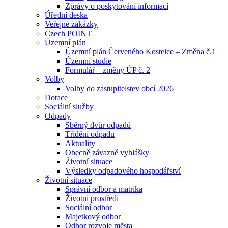
Zprávy o poskytování informací
Úřední deska
Veřejné zakázky
Czech POINT
Územní plán
Územní plán Červeného Kostelce – Změna č.1
Územní studie
Formulář – změny ÚP č. 2
Volby
Volby do zastupitelstev obcí 2026
Dotace
Sociální služby
Odpady
Sběrný dvůr odpadů
Třídění odpadu
Aktuality
Obecně závazné vyhlášky
Životní situace
Výsledky odpadového hospodářství
Životní situace
Správní odbor a matrika
Životní prostředí
Sociální odbor
Majetkový odbor
Odbor rozvoje města