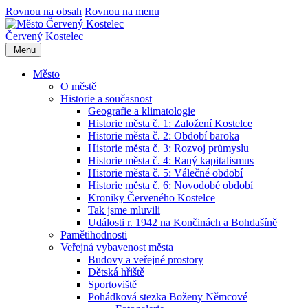
Rovnou na obsah
Rovnou na menu
Červený Kostelec
Menu
Město
O městě
Historie a současnost
Geografie a klimatologie
Historie města č. 1: Založení Kostelce
Historie města č. 2: Období baroka
Historie města č. 3: Rozvoj průmyslu
Historie města č. 4: Raný kapitalismus
Historie města č. 5: Válečné období
Historie města č. 6: Novodobé období
Kroniky Červeného Kostelce
Tak jsme mluvili
Události r. 1942 na Končinách a Bohdašíně
Pamětihodnosti
Veřejná vybavenost města
Budovy a veřejné prostory
Dětská hřiště
Sportoviště
Pohádková stezka Boženy Němcové