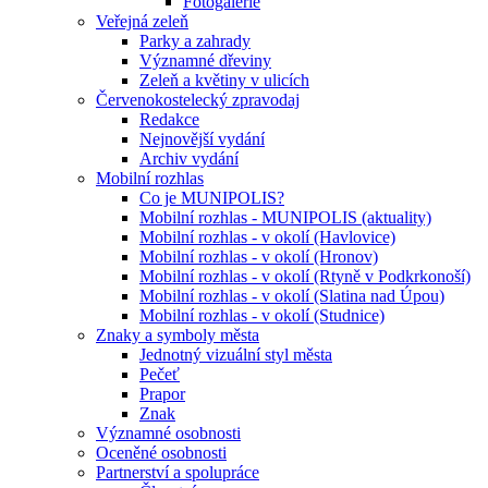
Fotogalerie
Veřejná zeleň
Parky a zahrady
Významné dřeviny
Zeleň a květiny v ulicích
Červenokostelecký zpravodaj
Redakce
Nejnovější vydání
Archiv vydání
Mobilní rozhlas
Co je MUNIPOLIS?
Mobilní rozhlas - MUNIPOLIS (aktuality)
Mobilní rozhlas - v okolí (Havlovice)
Mobilní rozhlas - v okolí (Hronov)
Mobilní rozhlas - v okolí (Rtyně v Podkrkonoší)
Mobilní rozhlas - v okolí (Slatina nad Úpou)
Mobilní rozhlas - v okolí (Studnice)
Znaky a symboly města
Jednotný vizuální styl města
Pečeť
Prapor
Znak
Významné osobnosti
Oceněné osobnosti
Partnerství a spolupráce