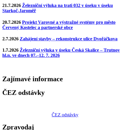
21.7.2026
Železniční výluka na trati 032 v úseku v úseku
Starkoč-Jaroměř
20.7.2026
Projekt Varovné a výstražné systémy pro město
Červený Kostelec a partnerské obce
2.7.2026
Zahájení stavby – rekonstrukce ulice Dvořáčkova
1.7.2026
Železniční výluka v úseku Česká Skalice – Trutnov
hl.n. ve dnech 07.–12. 7. 2026
Zajímavé
informace
ČEZ odstávky
ČEZ odstávky
Zpravodaj