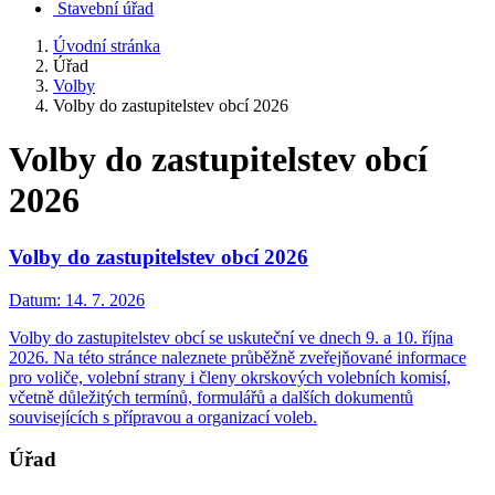
Stavební úřad
Úvodní stránka
Úřad
Volby
Volby do zastupitelstev obcí 2026
Volby do zastupitelstev obcí
2026
Volby do zastupitelstev obcí 2026
Datum:
14. 7. 2026
Volby do zastupitelstev obcí se uskuteční ve dnech 9. a 10. října
2026. Na této stránce naleznete průběžně zveřejňované informace
pro voliče, volební strany i členy okrskových volebních komisí,
včetně důležitých termínů, formulářů a dalších dokumentů
souvisejících s přípravou a organizací voleb.
Úřad