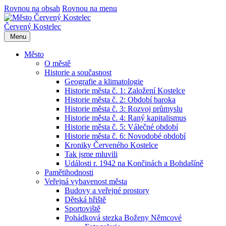
Rovnou na obsah
Rovnou na menu
Červený Kostelec
Menu
Město
O městě
Historie a současnost
Geografie a klimatologie
Historie města č. 1: Založení Kostelce
Historie města č. 2: Období baroka
Historie města č. 3: Rozvoj průmyslu
Historie města č. 4: Raný kapitalismus
Historie města č. 5: Válečné období
Historie města č. 6: Novodobé období
Kroniky Červeného Kostelce
Tak jsme mluvili
Události r. 1942 na Končinách a Bohdašíně
Pamětihodnosti
Veřejná vybavenost města
Budovy a veřejné prostory
Dětská hřiště
Sportoviště
Pohádková stezka Boženy Němcové