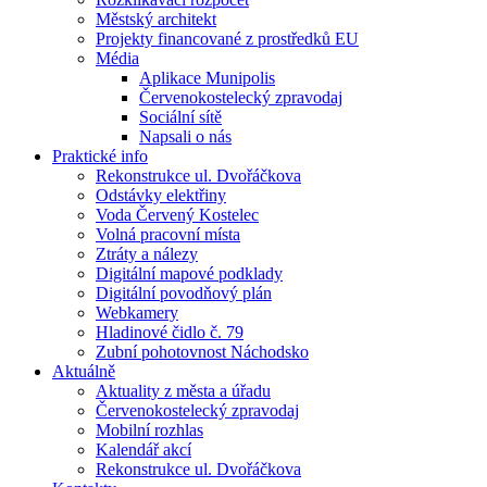
Městský architekt
Projekty financované z prostředků EU
Média
Aplikace Munipolis
Červenokostelecký zpravodaj
Sociální sítě
Napsali o nás
Praktické info
Rekonstrukce ul. Dvořáčkova
Odstávky elektřiny
Voda Červený Kostelec
Volná pracovní místa
Ztráty a nálezy
Digitální mapové podklady
Digitální povodňový plán
Webkamery
Hladinové čidlo č. 79
Zubní pohotovnost Náchodsko
Aktuálně
Aktuality z města a úřadu
Červenokostelecký zpravodaj
Mobilní rozhlas
Kalendář akcí
Rekonstrukce ul. Dvořáčkova