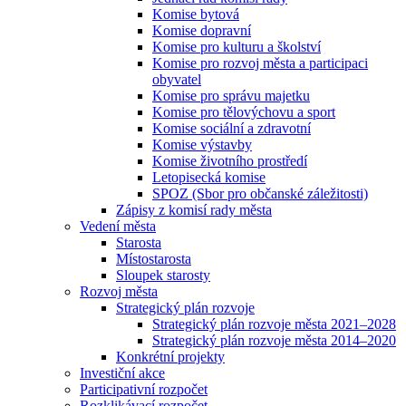
Komise bytová
Komise dopravní
Komise pro kulturu a školství
Komise pro rozvoj města a participaci
obyvatel
Komise pro správu majetku
Komise pro tělovýchovu a sport
Komise sociální a zdravotní
Komise výstavby
Komise životního prostředí
Letopisecká komise
SPOZ (Sbor pro občanské záležitosti)
Zápisy z komisí rady města
Vedení města
Starosta
Místostarosta
Sloupek starosty
Rozvoj města
Strategický plán rozvoje
Strategický plán rozvoje města 2021–2028
Strategický plán rozvoje města 2014–2020
Konkrétní projekty
Investiční akce
Participativní rozpočet
Rozklikávací rozpočet