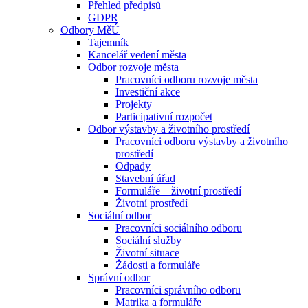
Přehled předpisů
GDPR
Odbory MěÚ
Tajemník
Kancelář vedení města
Odbor rozvoje města
Pracovníci odboru rozvoje města
Investiční akce
Projekty
Participativní rozpočet
Odbor výstavby a životního prostředí
Pracovníci odboru výstavby a životního
prostředí
Odpady
Stavební úřad
Formuláře – životní prostředí
Životní prostředí
Sociální odbor
Pracovníci sociálního odboru
Sociální služby
Životní situace
Žádosti a formuláře
Správní odbor
Pracovníci správního odboru
Matrika a formuláře