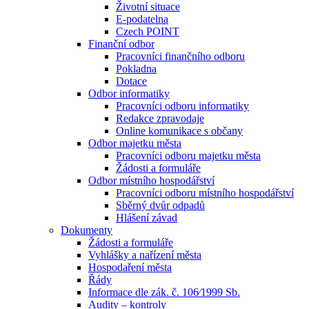
Životní situace
E-podatelna
Czech POINT
Finanční odbor
Pracovníci finančního odboru
Pokladna
Dotace
Odbor informatiky
Pracovníci odboru informatiky
Redakce zpravodaje
Online komunikace s občany
Odbor majetku města
Pracovníci odboru majetku města
Žádosti a formuláře
Odbor místního hospodářství
Pracovníci odboru místního hospodářství
Sběrný dvůr odpadů
Hlášení závad
Dokumenty
Žádosti a formuláře
Vyhlášky a nařízení města
Hospodaření města
Řády
Informace dle zák. č. 106⁄1999 Sb.
Audity – kontroly