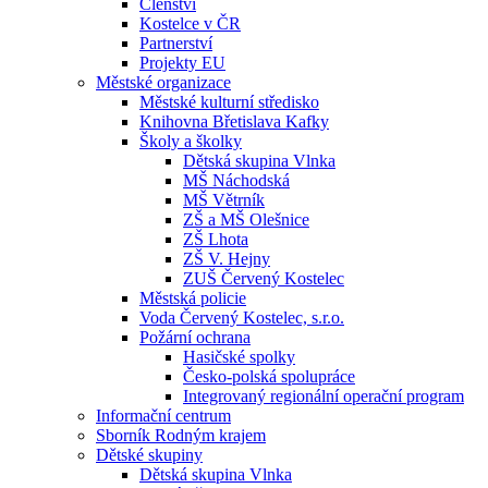
Členství
Kostelce v ČR
Partnerství
Projekty EU
Městské organizace
Městské kulturní středisko
Knihovna Břetislava Kafky
Školy a školky
Dětská skupina Vlnka
MŠ Náchodská
MŠ Větrník
ZŠ a MŠ Olešnice
ZŠ Lhota
ZŠ V. Hejny
ZUŠ Červený Kostelec
Městská policie
Voda Červený Kostelec, s.r.o.
Požární ochrana
Hasičské spolky
Česko-polská spolupráce
Integrovaný regionální operační program
Informační centrum
Sborník Rodným krajem
Dětské skupiny
Dětská skupina Vlnka