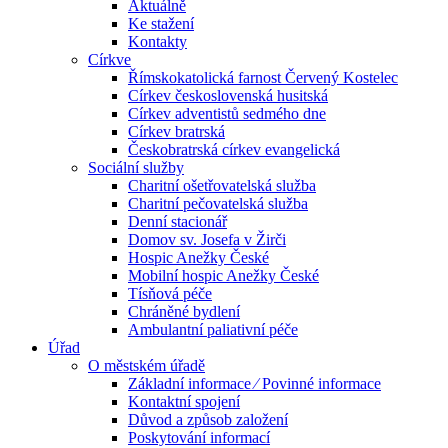
Aktuálně
Ke stažení
Kontakty
Církve
Římskokatolická farnost Červený Kostelec
Církev československá husitská
Církev adventistů sedmého dne
Církev bratrská
Českobratrská církev evangelická
Sociální služby
Charitní ošetřovatelská služba
Charitní pečovatelská služba
Denní stacionář
Domov sv. Josefa v Žirči
Hospic Anežky České
Mobilní hospic Anežky České
Tísňová péče
Chráněné bydlení
Ambulantní paliativní péče
Úřad
O městském úřadě
Základní informace ⁄ Povinné informace
Kontaktní spojení
Důvod a způsob založení
Poskytování informací