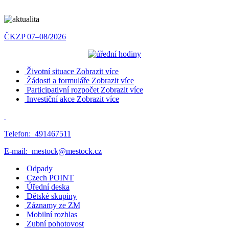
ČKZP 07–08/2026
Životní situace
Zobrazit více
Žádosti a formuláře
Zobrazit více
Participativní rozpočet
Zobrazit více
Investiční akce
Zobrazit více
Telefon:
491467511
E-mail:
mestock@mestock.cz
Odpady
Czech POINT
Úřední deska
Dětské skupiny
Záznamy ze ZM
Mobilní rozhlas
Zubní pohotovost