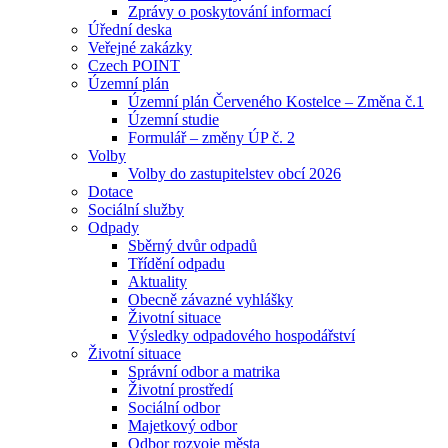
Zprávy o poskytování informací
Úřední deska
Veřejné zakázky
Czech POINT
Územní plán
Územní plán Červeného Kostelce – Změna č.1
Územní studie
Formulář – změny ÚP č. 2
Volby
Volby do zastupitelstev obcí 2026
Dotace
Sociální služby
Odpady
Sběrný dvůr odpadů
Třídění odpadu
Aktuality
Obecně závazné vyhlášky
Životní situace
Výsledky odpadového hospodářství
Životní situace
Správní odbor a matrika
Životní prostředí
Sociální odbor
Majetkový odbor
Odbor rozvoje města