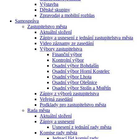
Výstavba
Dětské skupiny
Zpravodaj a mobilní rozhlas
Samospráva
Zastupitelstvo města
Aktuální složení
Zápisy a usnesení z jednání zastupitelstva města
Video záznamy ze zasedání
Výbory zastupitelstva
Finanční výbor
Kontrolní výbor
Osadní výbor Bohdašín
Osadní výbor Horní Kostelec
Osadní výbor Lhota
Osadní výbor Olešnice
Osadní výbor Stolín a Mstětín
Zápisy z výborů zastupitelstva
Veřejná zasedání
Podklady pro zastupitelstvo města
Rada města
Aktuální složení
Zápisy a usnesení
Usnesení z jednání rady města
Komise rady města
Jednací řád komisí rady