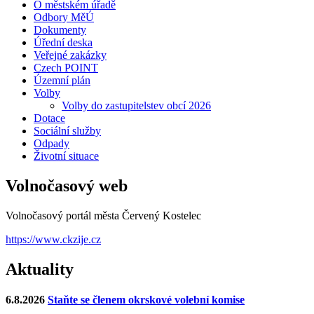
O městském úřadě
Odbory MěÚ
Dokumenty
Úřední deska
Veřejné zakázky
Czech POINT
Územní plán
Volby
Volby do zastupitelstev obcí 2026
Dotace
Sociální služby
Odpady
Životní situace
Volnočasový web
Volnočasový portál města Červený Kostelec
https://www.ckzije.cz
Aktuality
6.8.2026
Staňte se členem okrskové volební komise