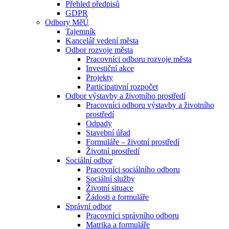
Přehled předpisů
GDPR
Odbory MěÚ
Tajemník
Kancelář vedení města
Odbor rozvoje města
Pracovníci odboru rozvoje města
Investiční akce
Projekty
Participativní rozpočet
Odbor výstavby a životního prostředí
Pracovníci odboru výstavby a životního
prostředí
Odpady
Stavební úřad
Formuláře – životní prostředí
Životní prostředí
Sociální odbor
Pracovníci sociálního odboru
Sociální služby
Životní situace
Žádosti a formuláře
Správní odbor
Pracovníci správního odboru
Matrika a formuláře