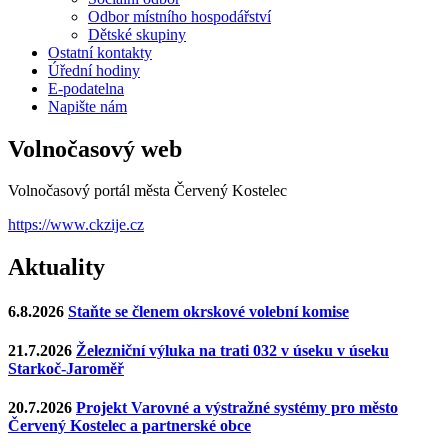
Odbor místního hospodářství
Dětské skupiny
Ostatní kontakty
Úřední hodiny
E-podatelna
Napište nám
Volnočasový web
Volnočasový portál města Červený Kostelec
https://www.ckzije.cz
Aktuality
6.8.2026
Staňte se členem okrskové volební komise
21.7.2026
Železniční výluka na trati 032 v úseku v úseku
Starkoč-Jaroměř
20.7.2026
Projekt Varovné a výstražné systémy pro město
Červený Kostelec a partnerské obce