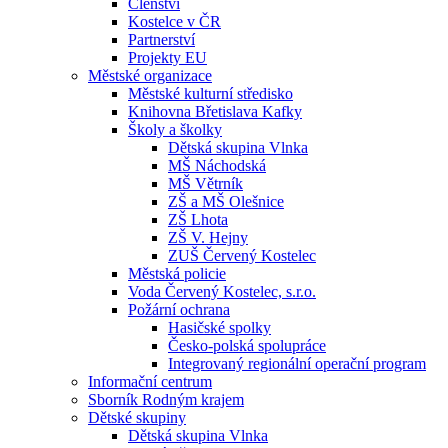
Členství
Kostelce v ČR
Partnerství
Projekty EU
Městské organizace
Městské kulturní středisko
Knihovna Břetislava Kafky
Školy a školky
Dětská skupina Vlnka
MŠ Náchodská
MŠ Větrník
ZŠ a MŠ Olešnice
ZŠ Lhota
ZŠ V. Hejny
ZUŠ Červený Kostelec
Městská policie
Voda Červený Kostelec, s.r.o.
Požární ochrana
Hasičské spolky
Česko-polská spolupráce
Integrovaný regionální operační program
Informační centrum
Sborník Rodným krajem
Dětské skupiny
Dětská skupina Vlnka