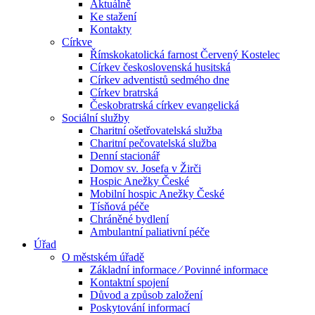
Aktuálně
Ke stažení
Kontakty
Církve
Římskokatolická farnost Červený Kostelec
Církev československá husitská
Církev adventistů sedmého dne
Církev bratrská
Českobratrská církev evangelická
Sociální služby
Charitní ošetřovatelská služba
Charitní pečovatelská služba
Denní stacionář
Domov sv. Josefa v Žirči
Hospic Anežky České
Mobilní hospic Anežky České
Tísňová péče
Chráněné bydlení
Ambulantní paliativní péče
Úřad
O městském úřadě
Základní informace ⁄ Povinné informace
Kontaktní spojení
Důvod a způsob založení
Poskytování informací