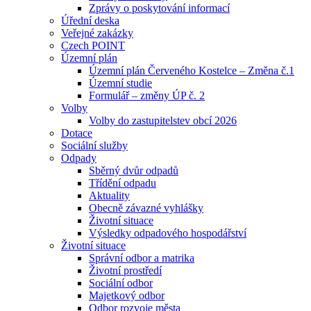
Zprávy o poskytování informací
Úřední deska
Veřejné zakázky
Czech POINT
Územní plán
Územní plán Červeného Kostelce – Změna č.1
Územní studie
Formulář – změny ÚP č. 2
Volby
Volby do zastupitelstev obcí 2026
Dotace
Sociální služby
Odpady
Sběrný dvůr odpadů
Třídění odpadu
Aktuality
Obecně závazné vyhlášky
Životní situace
Výsledky odpadového hospodářství
Životní situace
Správní odbor a matrika
Životní prostředí
Sociální odbor
Majetkový odbor
Odbor rozvoje města