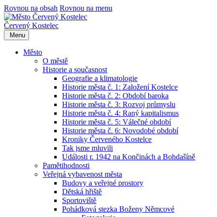
Rovnou na obsah
Rovnou na menu
Červený Kostelec
Menu
Město
O městě
Historie a současnost
Geografie a klimatologie
Historie města č. 1: Založení Kostelce
Historie města č. 2: Období baroka
Historie města č. 3: Rozvoj průmyslu
Historie města č. 4: Raný kapitalismus
Historie města č. 5: Válečné období
Historie města č. 6: Novodobé období
Kroniky Červeného Kostelce
Tak jsme mluvili
Události r. 1942 na Končinách a Bohdašíně
Pamětihodnosti
Veřejná vybavenost města
Budovy a veřejné prostory
Dětská hřiště
Sportoviště
Pohádková stezka Boženy Němcové