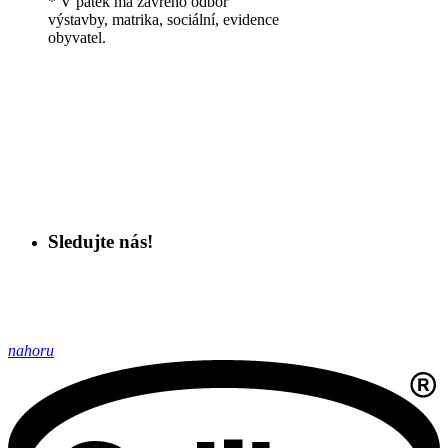
* V pátek má zavřeno odbor
výstavby, matrika, sociální, evidence
obyvatel.
Sledujte nás!
nahoru