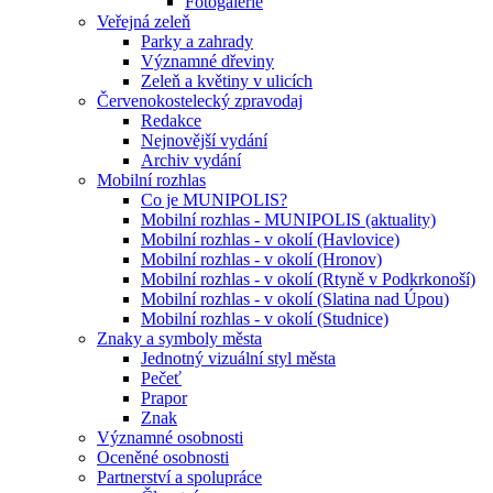
Fotogalerie
Veřejná zeleň
Parky a zahrady
Významné dřeviny
Zeleň a květiny v ulicích
Červenokostelecký zpravodaj
Redakce
Nejnovější vydání
Archiv vydání
Mobilní rozhlas
Co je MUNIPOLIS?
Mobilní rozhlas - MUNIPOLIS (aktuality)
Mobilní rozhlas - v okolí (Havlovice)
Mobilní rozhlas - v okolí (Hronov)
Mobilní rozhlas - v okolí (Rtyně v Podkrkonoší)
Mobilní rozhlas - v okolí (Slatina nad Úpou)
Mobilní rozhlas - v okolí (Studnice)
Znaky a symboly města
Jednotný vizuální styl města
Pečeť
Prapor
Znak
Významné osobnosti
Oceněné osobnosti
Partnerství a spolupráce