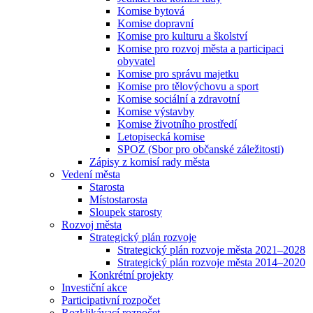
Komise bytová
Komise dopravní
Komise pro kulturu a školství
Komise pro rozvoj města a participaci
obyvatel
Komise pro správu majetku
Komise pro tělovýchovu a sport
Komise sociální a zdravotní
Komise výstavby
Komise životního prostředí
Letopisecká komise
SPOZ (Sbor pro občanské záležitosti)
Zápisy z komisí rady města
Vedení města
Starosta
Místostarosta
Sloupek starosty
Rozvoj města
Strategický plán rozvoje
Strategický plán rozvoje města 2021–2028
Strategický plán rozvoje města 2014–2020
Konkrétní projekty
Investiční akce
Participativní rozpočet
Rozklikávací rozpočet