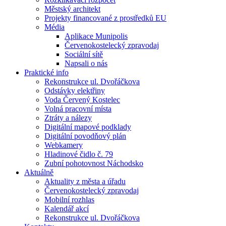
Městský architekt
Projekty financované z prostředků EU
Média
Aplikace Munipolis
Červenokostelecký zpravodaj
Sociální sítě
Napsali o nás
Praktické info
Rekonstrukce ul. Dvořáčkova
Odstávky elektřiny
Voda Červený Kostelec
Volná pracovní místa
Ztráty a nálezy
Digitální mapové podklady
Digitální povodňový plán
Webkamery
Hladinové čidlo č. 79
Zubní pohotovnost Náchodsko
Aktuálně
Aktuality z města a úřadu
Červenokostelecký zpravodaj
Mobilní rozhlas
Kalendář akcí
Rekonstrukce ul. Dvořáčkova