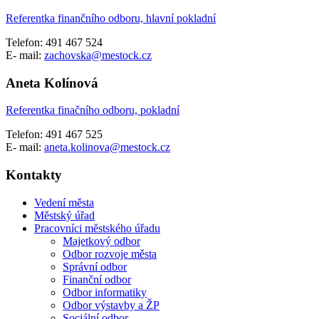
Referentka finančního odboru, hlavní pokladní
Telefon: 491 467 524
E- mail:
zachovska@mestock.cz
Aneta Kolínová
Referentka finačního odboru, pokladní
Telefon: 491 467 525
E- mail:
aneta.kolinova@mestock.cz
Kontakty
Vedení města
Městský úřad
Pracovníci městského úřadu
Majetkový odbor
Odbor rozvoje města
Správní odbor
Finanční odbor
Odbor informatiky
Odbor výstavby a ŽP
Sociální odbor