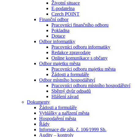
Životní situace
E-podatelna
Czech POINT
Finanční odbor
Pracovníci finančního odboru
Pokladna
Dotace
Odbor informatiky
Pracovníci odboru informatiky
Redakce zpravodaje
Online komunikace s občany
Odbor majetku města
Pracovníci odboru majetku města
Žádosti a formuláře
Odbor místního hospodářství
Pracovníci odboru místního hospodářství
Sběrný dvůr odpadů
Hlášení závad
Dokumenty
Žádosti a formuláře
Vyhlášky a nařízení města
Hospodaření města
Řády
Informace dle zák. č. 106⁄1999 Sb.
Audity – kontroly