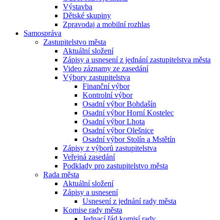
Výstavba
Dětské skupiny
Zpravodaj a mobilní rozhlas
Samospráva
Zastupitelstvo města
Aktuální složení
Zápisy a usnesení z jednání zastupitelstva města
Video záznamy ze zasedání
Výbory zastupitelstva
Finanční výbor
Kontrolní výbor
Osadní výbor Bohdašín
Osadní výbor Horní Kostelec
Osadní výbor Lhota
Osadní výbor Olešnice
Osadní výbor Stolín a Mstětín
Zápisy z výborů zastupitelstva
Veřejná zasedání
Podklady pro zastupitelstvo města
Rada města
Aktuální složení
Zápisy a usnesení
Usnesení z jednání rady města
Komise rady města
Jednací řád komisí rady