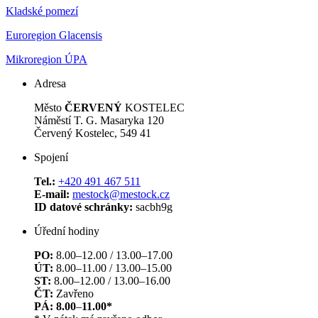
Kladské pomezí
Euroregion Glacensis
Mikroregion ÚPA
Adresa
Město
ČERVENÝ
KOSTELEC
Náměstí T. G. Masaryka 120
Červený Kostelec, 549 41
Spojení
Tel.:
+420 491 467 511
E-mail:
mestock@mestock.cz
ID datové schránky:
sacbh9g
Úřední hodiny
PO:
8.00–12.00 / 13.00–17.00
ÚT:
8.00–11.00 / 13.00–15.00
ST:
8.00–12.00 / 13.00–16.00
ČT:
Zavřeno
PÁ: 8.00
–
11.00*