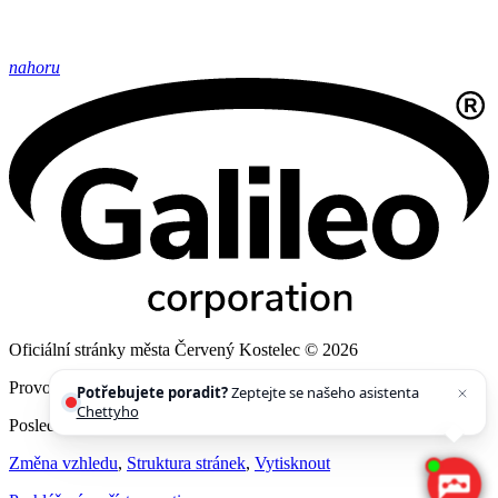
nahoru
Oficiální stránky města Červený Kostelec © 2026
Provozovatel
Galileo Corporation s.r.o.
Potřebujete poradit?
Zeptejte se našeho asistenta
Chettyho
.
Poslední aktualizace: 6. 8. 2026
Změna vzhledu
,
Struktura stránek
,
Vytisknout