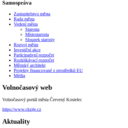
Samospráva
Zastupitelstvo města
Rada města
Vedení města
Starosta
Místostarosta
Sloupek starosty
Rozvoj města
Investiční akce
Participativní rozpočet
Rozklikávací rozpočet
Městský architekt
Projekty financované z prostředků EU
Média
Volnočasový web
Volnočasový portál města Červený Kostelec
https://www.ckzije.cz
Aktuality