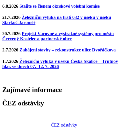
6.8.2026
Staňte se členem okrskové volební komise
21.7.2026
Železniční výluka na trati 032 v úseku v úseku
Starkoč-Jaroměř
20.7.2026
Projekt Varovné a výstražné systémy pro město
Červený Kostelec a partnerské obce
2.7.2026
Zahájení stavby – rekonstrukce ulice Dvořáčkova
1.7.2026
Železniční výluka v úseku Česká Skalice – Trutnov
hl.n. ve dnech 07.–12. 7. 2026
Zajímavé
informace
ČEZ odstávky
ČEZ odstávky