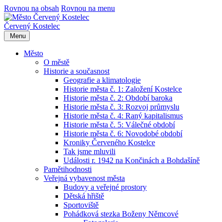
Rovnou na obsah
Rovnou na menu
Červený Kostelec
Menu
Město
O městě
Historie a současnost
Geografie a klimatologie
Historie města č. 1: Založení Kostelce
Historie města č. 2: Období baroka
Historie města č. 3: Rozvoj průmyslu
Historie města č. 4: Raný kapitalismus
Historie města č. 5: Válečné období
Historie města č. 6: Novodobé období
Kroniky Červeného Kostelce
Tak jsme mluvili
Události r. 1942 na Končinách a Bohdašíně
Pamětihodnosti
Veřejná vybavenost města
Budovy a veřejné prostory
Dětská hřiště
Sportoviště
Pohádková stezka Boženy Němcové