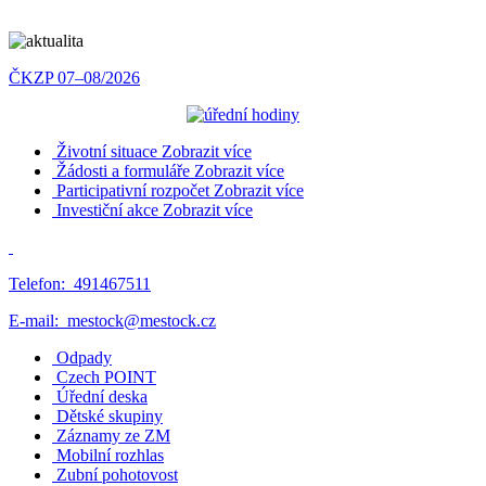
ČKZP 07–08/2026
Životní situace
Zobrazit více
Žádosti a formuláře
Zobrazit více
Participativní rozpočet
Zobrazit více
Investiční akce
Zobrazit více
Telefon:
491467511
E-mail:
mestock@mestock.cz
Odpady
Czech POINT
Úřední deska
Dětské skupiny
Záznamy ze ZM
Mobilní rozhlas
Zubní pohotovost