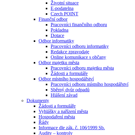
Životní situace
E-podatelna
Czech POINT
Finanční odbor
Pracovníci finančního odboru
Pokladna
Dotace
Odbor informatiky
Pracovníci odboru informatiky
Redakce zpravodaje
Online komunikace s občany
Odbor majetku města
Pracovníci odboru majetku města
Žádosti a formuláře
Odbor místního hospodářství
Pracovníci odboru místního hospodářství
Sběrný dvůr odpadů
Hlášení závad
Dokumenty
Žádosti a formuláře
Vyhlášky a nařízení města
Hospodaření města
Řády
Informace dle zák. č. 106⁄1999 Sb.
Audity – kontroly