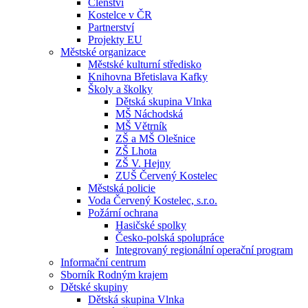
Členství
Kostelce v ČR
Partnerství
Projekty EU
Městské organizace
Městské kulturní středisko
Knihovna Břetislava Kafky
Školy a školky
Dětská skupina Vlnka
MŠ Náchodská
MŠ Větrník
ZŠ a MŠ Olešnice
ZŠ Lhota
ZŠ V. Hejny
ZUŠ Červený Kostelec
Městská policie
Voda Červený Kostelec, s.r.o.
Požární ochrana
Hasičské spolky
Česko-polská spolupráce
Integrovaný regionální operační program
Informační centrum
Sborník Rodným krajem
Dětské skupiny
Dětská skupina Vlnka