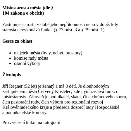
Místostarosta města (dle §
104 zákona o obcích)
Zastupuje starostu v době jeho nepřítomnosti nebo v době, kdy
starosta nevykonává funkci (§ 73 odst. 3 a § 79 odst. 1)
Gesce za oblast
majetek města (byty, nebyt. prostory)
komise rady města
osadní výbory
Životopis
Jiří Regner (52 let) je ženatý a má 8 dětí. Je dlouhodobým
zastupitelem města Červený Kostelec, kde nyní zastává funkci
místostarosty. Zároveň je podnikatel, skaut, člen chrámového sboru,
člen pastorační rady, člen výboru pro regionální rozvoj
Královéhradeckého kraje a předseda dozorčí rady Hospodářské
a podnikatelské komory.
Pro zvětšení klikni na fotografii