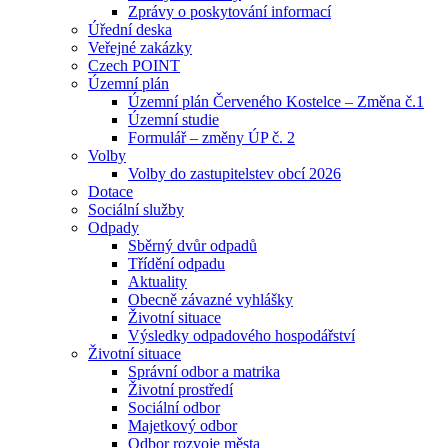
Zprávy o poskytování informací
Úřední deska
Veřejné zakázky
Czech POINT
Územní plán
Územní plán Červeného Kostelce – Změna č.1
Územní studie
Formulář – změny ÚP č. 2
Volby
Volby do zastupitelstev obcí 2026
Dotace
Sociální služby
Odpady
Sběrný dvůr odpadů
Třídění odpadu
Aktuality
Obecně závazné vyhlášky
Životní situace
Výsledky odpadového hospodářství
Životní situace
Správní odbor a matrika
Životní prostředí
Sociální odbor
Majetkový odbor
Odbor rozvoje města