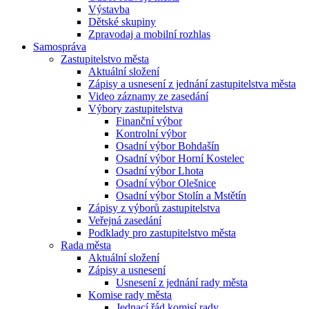
Výstavba
Dětské skupiny
Zpravodaj a mobilní rozhlas
Samospráva
Zastupitelstvo města
Aktuální složení
Zápisy a usnesení z jednání zastupitelstva města
Video záznamy ze zasedání
Výbory zastupitelstva
Finanční výbor
Kontrolní výbor
Osadní výbor Bohdašín
Osadní výbor Horní Kostelec
Osadní výbor Lhota
Osadní výbor Olešnice
Osadní výbor Stolín a Mstětín
Zápisy z výborů zastupitelstva
Veřejná zasedání
Podklady pro zastupitelstvo města
Rada města
Aktuální složení
Zápisy a usnesení
Usnesení z jednání rady města
Komise rady města
Jednací řád komisí rady