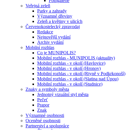
Fotogalerie
Veřejná zeleň
Parky a zahrady
Významné dřeviny
Zeleň a květiny v ulicích
Červenokostelecký zpravodaj
Redakce
Nejnovější vydání
Archiv vydání
Mobilní rozhlas
Co je MUNIPOLIS?
Mobilní rozhlas - MUNIPOLIS (aktuality)
Mobilní rozhlas - v okolí (Havlovice)
Mobilní rozhlas - v okolí (Hronov)
Mobilní rozhlas - v okolí (Rtyně v Podkrkonoší)
Mobilní rozhlas - v okolí (Slatina nad Úpou)
Mobilní rozhlas - v okolí (Studnice)
Znaky a symboly města
Jednotný vizuální styl města
Pečeť
Prapor
Znak
Významné osobnosti
Oceněné osobnosti
Partnerství a spolupráce