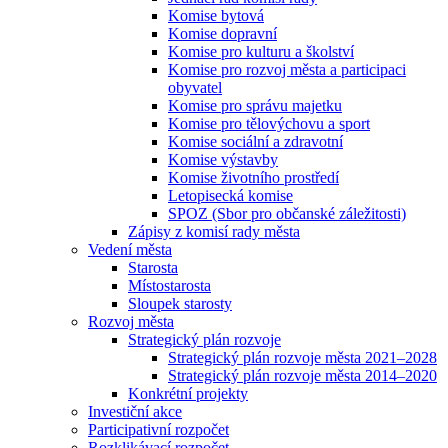
Komise bytová
Komise dopravní
Komise pro kulturu a školství
Komise pro rozvoj města a participaci
obyvatel
Komise pro správu majetku
Komise pro tělovýchovu a sport
Komise sociální a zdravotní
Komise výstavby
Komise životního prostředí
Letopisecká komise
SPOZ (Sbor pro občanské záležitosti)
Zápisy z komisí rady města
Vedení města
Starosta
Místostarosta
Sloupek starosty
Rozvoj města
Strategický plán rozvoje
Strategický plán rozvoje města 2021–2028
Strategický plán rozvoje města 2014–2020
Konkrétní projekty
Investiční akce
Participativní rozpočet
Rozklikávací rozpočet