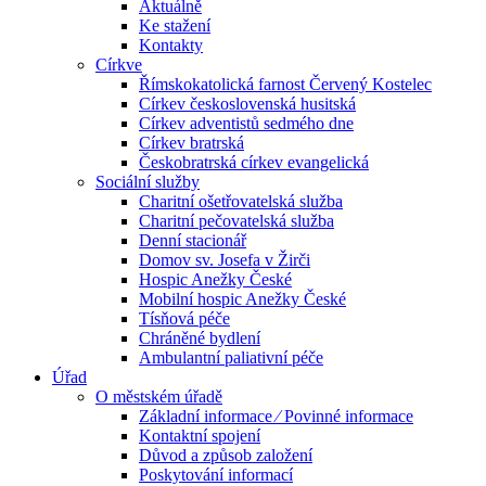
Aktuálně
Ke stažení
Kontakty
Církve
Římskokatolická farnost Červený Kostelec
Církev československá husitská
Církev adventistů sedmého dne
Církev bratrská
Českobratrská církev evangelická
Sociální služby
Charitní ošetřovatelská služba
Charitní pečovatelská služba
Denní stacionář
Domov sv. Josefa v Žirči
Hospic Anežky České
Mobilní hospic Anežky České
Tísňová péče
Chráněné bydlení
Ambulantní paliativní péče
Úřad
O městském úřadě
Základní informace ⁄ Povinné informace
Kontaktní spojení
Důvod a způsob založení
Poskytování informací