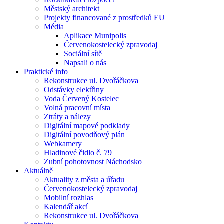
Městský architekt
Projekty financované z prostředků EU
Média
Aplikace Munipolis
Červenokostelecký zpravodaj
Sociální sítě
Napsali o nás
Praktické info
Rekonstrukce ul. Dvořáčkova
Odstávky elektřiny
Voda Červený Kostelec
Volná pracovní místa
Ztráty a nálezy
Digitální mapové podklady
Digitální povodňový plán
Webkamery
Hladinové čidlo č. 79
Zubní pohotovnost Náchodsko
Aktuálně
Aktuality z města a úřadu
Červenokostelecký zpravodaj
Mobilní rozhlas
Kalendář akcí
Rekonstrukce ul. Dvořáčkova