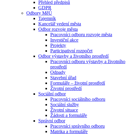
Přehled předpisů
GDPR
Odbory MěÚ
Tajemník
Kancelář vedení města
Odbor rozvoje města
Pracovníci odboru rozvoje města
Investiční akce
Projekty
Participativní rozpočet
Odbor výstavby a životního prostředí
Pracovníci odboru výstavby a životního
prostředí
Odpady
Stavební úřad
Formuláře – životní prostředí
Životní prostředí
Sociální odbor
Pracovníci sociálního odboru
Sociální služby
Životní situace
Žádosti a formuláře
Správní odbor
Pracovníci správního odboru
Matrika a formuláře