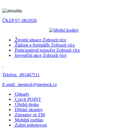
ČKZP 07–08/2026
Životní situace
Zobrazit více
Žádosti a formuláře
Zobrazit více
Participativní rozpočet
Zobrazit více
Investiční akce
Zobrazit více
Telefon:
491467511
E-mail:
mestock@mestock.cz
Odpady
Czech POINT
Úřední deska
Dětské skupiny
Záznamy ze ZM
Mobilní rozhlas
Zubní pohotovost