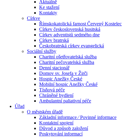
Aktuálně
Ke stažení
Kontakty
Církve
Římskokatolická farnost Červený Kostelec
Církev československá husitská
Církev adventistů sedmého dne
Církev bratrská
Českobratrská církev evangelická
Sociální služby
Charitní ošetřovatelská služba
Charitní pečovatelská služba
Denní stacionář
Domov sv. Josefa v Žirči
Hospic Anežky České
Mobilní hospic Anežky České
Tísňová péče
Chráněné bydlení
Ambulantní paliativní péče
Úřad
O městském úřadě
Základní informace ⁄ Povinné informace
Kontaktní spojení
Důvod a způsob založení
Poskytování informací