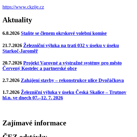
https://www.ckzije.cz
Aktuality
6.8.2026
Staňte se členem okrskové volební komise
21.7.2026
Železniční výluka na trati 032 v úseku v úseku
Starkoč-Jaroměř
20.7.2026
Projekt Varovné a výstražné systémy pro město
Červený Kostelec a partnerské obce
2.7.2026
Zahájení stavby – rekonstrukce ulice Dvořáčkova
1.7.2026
Železniční výluka v úseku Česká Skalice – Trutnov
hl.n. ve dnech 07.–12. 7. 2026
Zajímavé
informace