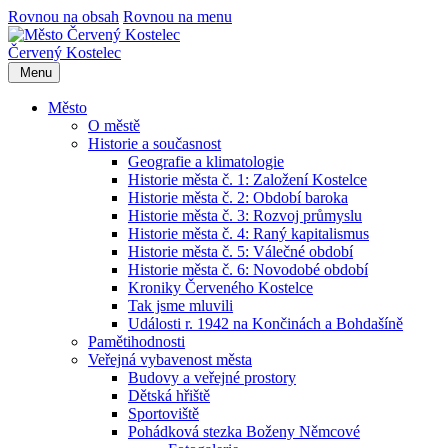
Rovnou na obsah
Rovnou na menu
Červený Kostelec
Menu
Město
O městě
Historie a současnost
Geografie a klimatologie
Historie města č. 1: Založení Kostelce
Historie města č. 2: Období baroka
Historie města č. 3: Rozvoj průmyslu
Historie města č. 4: Raný kapitalismus
Historie města č. 5: Válečné období
Historie města č. 6: Novodobé období
Kroniky Červeného Kostelce
Tak jsme mluvili
Události r. 1942 na Končinách a Bohdašíně
Pamětihodnosti
Veřejná vybavenost města
Budovy a veřejné prostory
Dětská hřiště
Sportoviště
Pohádková stezka Boženy Němcové