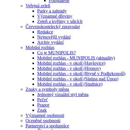
Fotogalerie
Veřejná zeleň
Parky a zahrady
Významné dřeviny
Zeleň a květiny v ulicích
Červenokostelecký zpravodaj
Redakce
Nejnovější vydání
Archiv vydání
Mobilní rozhlas
Co je MUNIPOLIS?
Mobilní rozhlas - MUNIPOLIS (aktuality)
Mobilní rozhlas - v okolí (Havlovice)
Mobilní rozhlas - v okolí (Hronov)
Mobilní rozhlas - v okolí (Rtyně v Podkrkonoší)
Mobilní rozhlas - v okolí (Slatina nad Úpou)
Mobilní rozhlas - v okolí (Studnice)
Znaky a symboly města
Jednotný vizuální styl města
Pečeť
Prapor
Znak
Významné osobnosti
Oceněné osobnosti
Partnerství a spolupráce