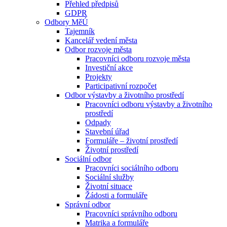
Přehled předpisů
GDPR
Odbory MěÚ
Tajemník
Kancelář vedení města
Odbor rozvoje města
Pracovníci odboru rozvoje města
Investiční akce
Projekty
Participativní rozpočet
Odbor výstavby a životního prostředí
Pracovníci odboru výstavby a životního
prostředí
Odpady
Stavební úřad
Formuláře – životní prostředí
Životní prostředí
Sociální odbor
Pracovníci sociálního odboru
Sociální služby
Životní situace
Žádosti a formuláře
Správní odbor
Pracovníci správního odboru
Matrika a formuláře