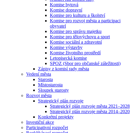
Komise bytová
Komise dopravní
Komise pro kulturu a školství
Komise pro rozvoj města a participaci
obyvatel
Komise pro správu majetku
Komise pro tělovýchovu a sport
Komise sociální a zdravotní
Komise výstavby
Komise životního prostředí
Letopisecká komise
SPOZ (Sbor pro občanské záležitosti)
Zápisy z komisí rady města
Vedení města
Starosta
Místostarosta
Sloupek starosty
Rozvoj města
Strategický plán rozvoje
Strategický plán rozvoje města 2021–2028
Strategický plán rozvoje města 2014–2020
Konkrétní projekty
Investiční akce
Participativní rozpočet
Rozklikávací rozpočet