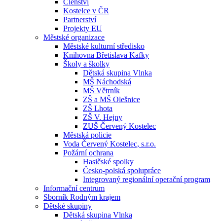
Členství
Kostelce v ČR
Partnerství
Projekty EU
Městské organizace
Městské kulturní středisko
Knihovna Břetislava Kafky
Školy a školky
Dětská skupina Vlnka
MŠ Náchodská
MŠ Větrník
ZŠ a MŠ Olešnice
ZŠ Lhota
ZŠ V. Hejny
ZUŠ Červený Kostelec
Městská policie
Voda Červený Kostelec, s.r.o.
Požární ochrana
Hasičské spolky
Česko-polská spolupráce
Integrovaný regionální operační program
Informační centrum
Sborník Rodným krajem
Dětské skupiny
Dětská skupina Vlnka