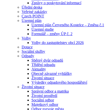
Zprávy o poskytování informací
Úřední deska
Veřejné zakázky
Czech POINT
Územní plán
Územní plán Červeného Kostelce – Změna č.1
Územní studie
Formulář – změny ÚP č. 2
Volby
Volby do zastupitelstev obcí 2026
Dotace
Sociální služby
Odpady
Sběrný dvůr odpadů
Třídění odpadu
Aktuality
Obecně závazné vyhlášky
Životní situace
Výsledky odpadového hospodářství
Životní situace
Správní odbor a matrika
Životní prostředí
Sociální odbor
Majetkový odbor
Odbor rozvoje města