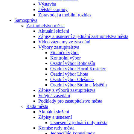
Výstavba
Dětské skupiny
Zpravodaj a mobilní rozhlas
Samospráva
Zastupitelstvo města
Aktuální složení
Zápisy a usnesení z jednání zastupitelstva města
Video záznamy ze zasedání
Výbory zastupitelstva
Finanční výbor
Kontrolní výbor
Osadní výbor Bohdašín
Osadní výbor Horní Kostelec
Osadní výbor Lhota
Osadní výbor Olešnice
Osadní výbor Stolín a Mstětín
Zápisy z výborů zastupitelstva
Veřejná zasedání
Podklady pro zastupitelstvo města
Rada města
Aktuální složení
Zápisy a usnesení
Usnesení z jednání rady města
Komise rady města
Jednací řád komisí rady