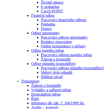
Životní situace
E-podatelna
Czech POINT
Finanční odbor
Pracovníci finančního odboru
Pokladna
Dotace
Odbor informatiky
Pracovníci odboru informatiky
Redakce zpravodaje
Online komunikace s občany
Odbor majetku města
Pracovníci odboru majetku města
Žádosti a formuláře
Odbor místního hospodářství
Pracovníci odboru místního hospodářství
Sběrný dvůr odpadů
Hlášení závad
Dokumenty
Žádosti a formuláře
Vyhlášky a nařízení města
Hospodaření města
Řády
Informace dle zák. č. 106⁄1999 Sb.
Audity – kontroly