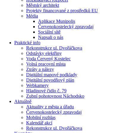
Městský architekt
Projekty financované z prostředků EU
Média
Aplikace Munipolis
Červenokostelecký zpravodaj
Sociální sítě
Napsali o nás
Praktické info
Rekonstrukce ul. Dvořáčkova
Odstávky elektřiny
Voda Červený Kostelec
Volná pracovní místa
Ztráty a nálezy
Digitální mapové podklady
Digitální povodňový plán
Webkamery
Hladinové čidlo č. 79
Zubní pohotovnost Náchodsko
Aktuálně
Aktuality z města a úřadu
Červenokostelecký zpravodaj
Mobilní rozhlas
Kalendář akcí
Rekonstrukce ul. Dvořáčkova