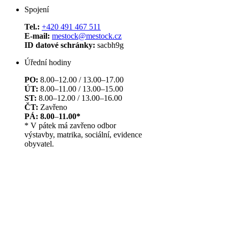
Spojení
Tel.:
+420 491 467 511
E-mail:
mestock@mestock.cz
ID datové schránky:
sacbh9g
Úřední hodiny
PO:
8.00–12.00 / 13.00–17.00
ÚT:
8.00–11.00 / 13.00–15.00
ST:
8.00–12.00 / 13.00–16.00
ČT:
Zavřeno
PÁ: 8.00
–
11.00*
* V pátek má zavřeno odbor
výstavby, matrika, sociální, evidence
obyvatel.