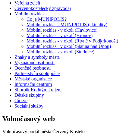
Veřejná zeleň
Červenokostelecký zpravodaj
Mobilní rozhlas
Co je MUNIPOLIS?
Mobilní rozhlas - MUNIPOLIS (aktuality)
Mobilní rozhlas - v okolí (Havlovice)
Mobilní rozhlas - v okolí (Hronov)
Mobilní rozhlas - v okolí (Rtyně v Podkrkonoší)
Mobilní rozhlas - v okolí (Slatina nad Úpou)
Mobilní rozhlas - v okolí (Studnice)
Znaky a symboly města
Významné osobnosti
Oceněné osobnosti
Partnerství a spolupráce
Městské organizace
Informační centrum
Sborník Rodným krajem
Dětské skupiny
Církve
Sociální služby
Volnočasový web
Volnočasový portál města Červený Kostelec