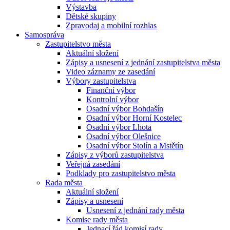
Výstavba
Dětské skupiny
Zpravodaj a mobilní rozhlas
Samospráva
Zastupitelstvo města
Aktuální složení
Zápisy a usnesení z jednání zastupitelstva města
Video záznamy ze zasedání
Výbory zastupitelstva
Finanční výbor
Kontrolní výbor
Osadní výbor Bohdašín
Osadní výbor Horní Kostelec
Osadní výbor Lhota
Osadní výbor Olešnice
Osadní výbor Stolín a Mstětín
Zápisy z výborů zastupitelstva
Veřejná zasedání
Podklady pro zastupitelstvo města
Rada města
Aktuální složení
Zápisy a usnesení
Usnesení z jednání rady města
Komise rady města
Jednací řád komisí rady