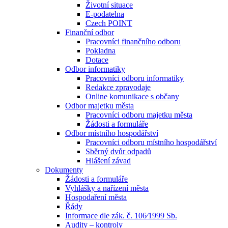
Životní situace
E-podatelna
Czech POINT
Finanční odbor
Pracovníci finančního odboru
Pokladna
Dotace
Odbor informatiky
Pracovníci odboru informatiky
Redakce zpravodaje
Online komunikace s občany
Odbor majetku města
Pracovníci odboru majetku města
Žádosti a formuláře
Odbor místního hospodářství
Pracovníci odboru místního hospodářství
Sběrný dvůr odpadů
Hlášení závad
Dokumenty
Žádosti a formuláře
Vyhlášky a nařízení města
Hospodaření města
Řády
Informace dle zák. č. 106⁄1999 Sb.
Audity – kontroly