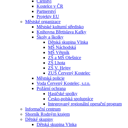
Členství
Kostelce v ČR
Partnerství
Projekty EU
Městské organizace
Městské kulturní středisko
Knihovna Břetislava Kafky
Školy a školky
Dětská skupina Vlnka
MŠ Náchodská
MŠ Větrník
ZŠ a MŠ Olešnice
ZŠ Lhota
ZŠ V. Hejny
ZUŠ Červený Kostelec
Městská policie
Voda Červený Kostelec, s.r.o.
Požární ochrana
Hasičské spolky
Česko-polská spolupráce
Integrovaný regionální operační program
Informační centrum
Sborník Rodným krajem
Dětské skupiny
Dětská skupina Vlnka