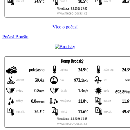
Více o počasí
Počasí Boušín