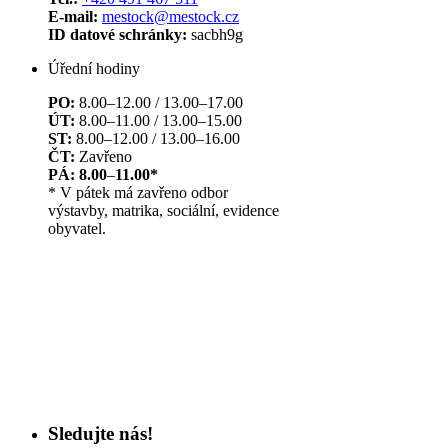
E-mail:
mestock@mestock.cz
ID datové schránky:
sacbh9g
Úřední hodiny
PO:
8.00–12.00 / 13.00–17.00
ÚT:
8.00–11.00 / 13.00–15.00
ST:
8.00–12.00 / 13.00–16.00
ČT:
Zavřeno
PÁ: 8.00
–
11.00*
* V pátek má zavřeno odbor
výstavby, matrika, sociální, evidence
obyvatel.
Sledujte nás!