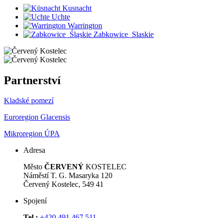
Kusnacht
Uchte
Warrington
Zabkowice_Slaskie
Partnerství
Kladské pomezí
Euroregion Glacensis
Mikroregion ÚPA
Adresa
Město
ČERVENÝ
KOSTELEC
Náměstí T. G. Masaryka 120
Červený Kostelec, 549 41
Spojení
Tel.:
+420 491 467 511