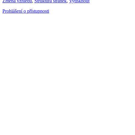
Změna vzhledu
,
Struktura stránek
,
Vytisknout
Prohlášení o přístupnosti