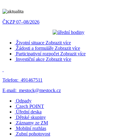
ČKZP 07–08/2026
Životní situace
Zobrazit více
Žádosti a formuláře
Zobrazit více
Participativní rozpočet
Zobrazit více
Investiční akce
Zobrazit více
Telefon:
491467511
E-mail:
mestock@mestock.cz
Odpady
Czech POINT
Úřední deska
Dětské skupiny
Záznamy ze ZM
Mobilní rozhlas
Zubní pohotovost