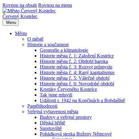
Rovnou na obsah
Rovnou na menu
Červený Kostelec
Menu
Město
O městě
Historie a současnost
Geografie a klimatologie
Historie města č. 1: Založení Kostelce
Historie města č. 2: Období baroka
Historie města č. 3: Rozvoj průmyslu
Historie města č. 4: Raný kapitalismus
Historie města č. 5: Válečné období
Historie města č. 6: Novodobé období
Kroniky Červeného Kostelce
Tak jsme mluvili
Události r. 1942 na Končinách a Bohdašíně
Pamětihodnosti
Veřejná vybavenost města
Budovy a veřejné prostory
Dětská hřiště
Sportoviště
Pohádková stezka Boženy Němcové