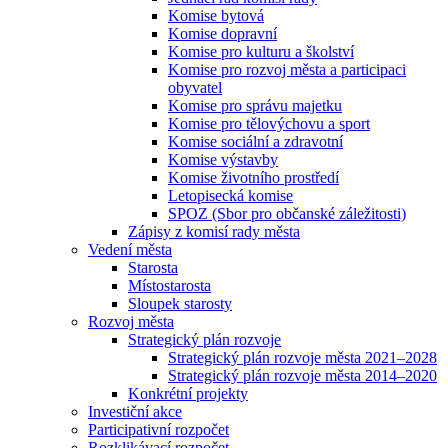
Komise bytová
Komise dopravní
Komise pro kulturu a školství
Komise pro rozvoj města a participaci
obyvatel
Komise pro správu majetku
Komise pro tělovýchovu a sport
Komise sociální a zdravotní
Komise výstavby
Komise životního prostředí
Letopisecká komise
SPOZ (Sbor pro občanské záležitosti)
Zápisy z komisí rady města
Vedení města
Starosta
Místostarosta
Sloupek starosty
Rozvoj města
Strategický plán rozvoje
Strategický plán rozvoje města 2021–2028
Strategický plán rozvoje města 2014–2020
Konkrétní projekty
Investiční akce
Participativní rozpočet
Rozklikávací rozpočet