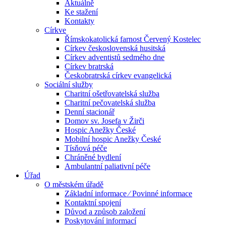
Aktuálně
Ke stažení
Kontakty
Církve
Římskokatolická farnost Červený Kostelec
Církev československá husitská
Církev adventistů sedmého dne
Církev bratrská
Českobratrská církev evangelická
Sociální služby
Charitní ošetřovatelská služba
Charitní pečovatelská služba
Denní stacionář
Domov sv. Josefa v Žirči
Hospic Anežky České
Mobilní hospic Anežky České
Tísňová péče
Chráněné bydlení
Ambulantní paliativní péče
Úřad
O městském úřadě
Základní informace ⁄ Povinné informace
Kontaktní spojení
Důvod a způsob založení
Poskytování informací