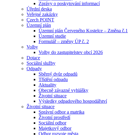
Zprávy o poskytování informací
Úřední deska
Veřejné zakázky
Czech POINT
Územní plán
Územní plán Červeného Kostelce – Změna č.1
Územní studie
Formulář – změny ÚP č. 2
Volby
Volby do zastupitelstev obcí 2026
Dotace
Sociální služby
Odpady
Sběrný dvůr odpadů
Třídění odpadu
Aktuality
Obecně závazné vyhlášky
Životní situace
Výsledky odpadového hospodářství
Životní situace
Správní odbor a matrika
Životní prostředí
Sociální odbor
Majetkový odbor
Odbor rozvoje města