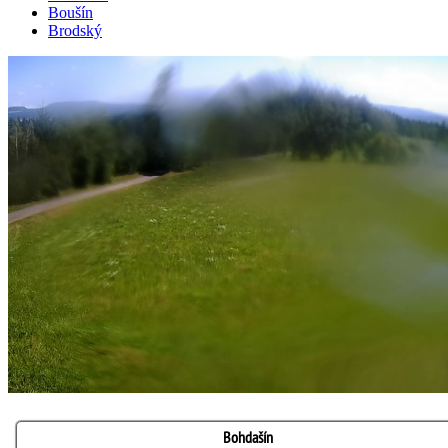
Boušín
Brodský