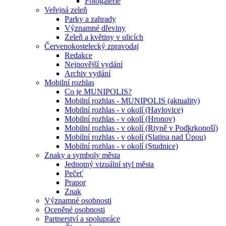
Fotogalerie
Veřejná zeleň
Parky a zahrady
Významné dřeviny
Zeleň a květiny v ulicích
Červenokostelecký zpravodaj
Redakce
Nejnovější vydání
Archiv vydání
Mobilní rozhlas
Co je MUNIPOLIS?
Mobilní rozhlas - MUNIPOLIS (aktuality)
Mobilní rozhlas - v okolí (Havlovice)
Mobilní rozhlas - v okolí (Hronov)
Mobilní rozhlas - v okolí (Rtyně v Podkrkonoší)
Mobilní rozhlas - v okolí (Slatina nad Úpou)
Mobilní rozhlas - v okolí (Studnice)
Znaky a symboly města
Jednotný vizuální styl města
Pečeť
Prapor
Znak
Významné osobnosti
Oceněné osobnosti
Partnerství a spolupráce