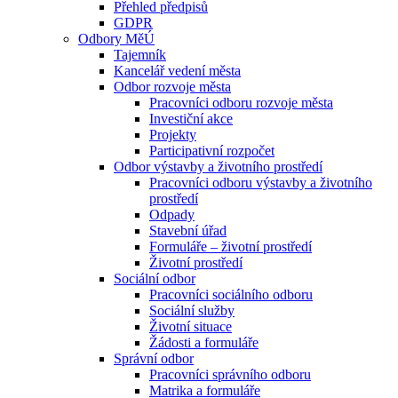
Přehled předpisů
GDPR
Odbory MěÚ
Tajemník
Kancelář vedení města
Odbor rozvoje města
Pracovníci odboru rozvoje města
Investiční akce
Projekty
Participativní rozpočet
Odbor výstavby a životního prostředí
Pracovníci odboru výstavby a životního
prostředí
Odpady
Stavební úřad
Formuláře – životní prostředí
Životní prostředí
Sociální odbor
Pracovníci sociálního odboru
Sociální služby
Životní situace
Žádosti a formuláře
Správní odbor
Pracovníci správního odboru
Matrika a formuláře