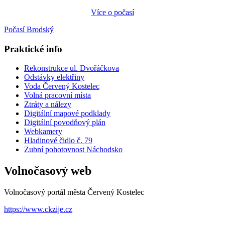
Více o počasí
Počasí Brodský
Praktické info
Rekonstrukce ul. Dvořáčkova
Odstávky elektřiny
Voda Červený Kostelec
Volná pracovní místa
Ztráty a nálezy
Digitální mapové podklady
Digitální povodňový plán
Webkamery
Hladinové čidlo č. 79
Zubní pohotovnost Náchodsko
Volnočasový web
Volnočasový portál města Červený Kostelec
https://www.ckzije.cz