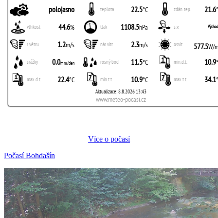
Více o počasí
Počasí Bohdašín