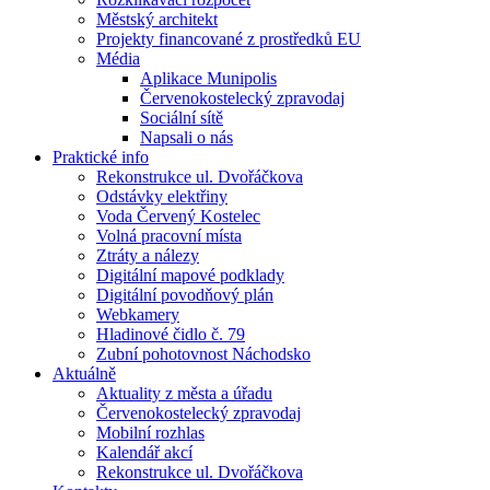
Městský architekt
Projekty financované z prostředků EU
Média
Aplikace Munipolis
Červenokostelecký zpravodaj
Sociální sítě
Napsali o nás
Praktické info
Rekonstrukce ul. Dvořáčkova
Odstávky elektřiny
Voda Červený Kostelec
Volná pracovní místa
Ztráty a nálezy
Digitální mapové podklady
Digitální povodňový plán
Webkamery
Hladinové čidlo č. 79
Zubní pohotovnost Náchodsko
Aktuálně
Aktuality z města a úřadu
Červenokostelecký zpravodaj
Mobilní rozhlas
Kalendář akcí
Rekonstrukce ul. Dvořáčkova