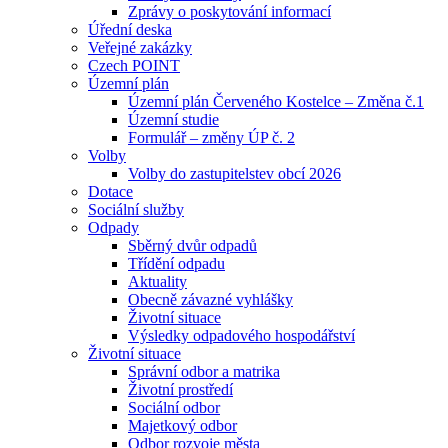
Zprávy o poskytování informací
Úřední deska
Veřejné zakázky
Czech POINT
Územní plán
Územní plán Červeného Kostelce – Změna č.1
Územní studie
Formulář – změny ÚP č. 2
Volby
Volby do zastupitelstev obcí 2026
Dotace
Sociální služby
Odpady
Sběrný dvůr odpadů
Třídění odpadu
Aktuality
Obecně závazné vyhlášky
Životní situace
Výsledky odpadového hospodářství
Životní situace
Správní odbor a matrika
Životní prostředí
Sociální odbor
Majetkový odbor
Odbor rozvoje města