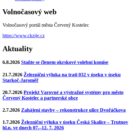
Volnočasový web
Volnočasový portál města Červený Kostelec
https://www.ckzije.cz
Aktuality
6.8.2026
Staňte se členem okrskové volební komise
21.7.2026
Železniční výluka na trati 032 v úseku v úseku
Starkoč-Jaroměř
20.7.2026
Projekt Varovné a výstražné systémy pro město
Červený Kostelec a partnerské obce
2.7.2026
Zahájení stavby – rekonstrukce ulice Dvořáčkova
1.7.2026
Železniční výluka v úseku Česká Skalice – Trutnov
hl.n. ve dnech 07.–12. 7. 2026