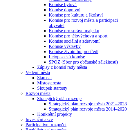
Komise bytová
Komise dopravní
Komise pro kulturu a školství
Komise pro rozvoj města a participaci
obyvatel
Komise pro správu majetku
Komise pro tělovýchovu a sport
Komise sociální a zdravotní
Komise výstavby
Komise životního prostředí
Letopisecká komise
SPOZ (Sbor pro občanské záležitosti)
Zápisy z komisí rady města
Vedení města
Starosta
Místostarosta
Sloupek starosty
Rozvoj města
Strategický plán rozvoje
Strategický plán rozvoje města 2021–2028
Strategický plán rozvoje města 2014–2020
Konkrétní projekty
Investiční akce
Participativní rozpočet
Rozklikávací rozpočet