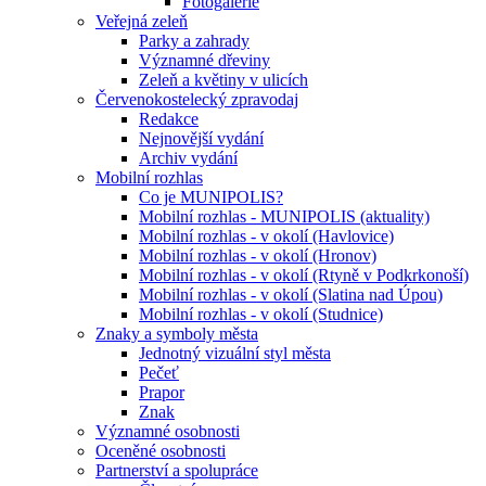
Fotogalerie
Veřejná zeleň
Parky a zahrady
Významné dřeviny
Zeleň a květiny v ulicích
Červenokostelecký zpravodaj
Redakce
Nejnovější vydání
Archiv vydání
Mobilní rozhlas
Co je MUNIPOLIS?
Mobilní rozhlas - MUNIPOLIS (aktuality)
Mobilní rozhlas - v okolí (Havlovice)
Mobilní rozhlas - v okolí (Hronov)
Mobilní rozhlas - v okolí (Rtyně v Podkrkonoší)
Mobilní rozhlas - v okolí (Slatina nad Úpou)
Mobilní rozhlas - v okolí (Studnice)
Znaky a symboly města
Jednotný vizuální styl města
Pečeť
Prapor
Znak
Významné osobnosti
Oceněné osobnosti
Partnerství a spolupráce