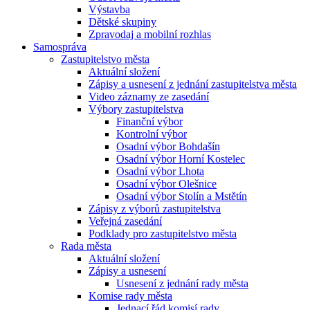
Výstavba
Dětské skupiny
Zpravodaj a mobilní rozhlas
Samospráva
Zastupitelstvo města
Aktuální složení
Zápisy a usnesení z jednání zastupitelstva města
Video záznamy ze zasedání
Výbory zastupitelstva
Finanční výbor
Kontrolní výbor
Osadní výbor Bohdašín
Osadní výbor Horní Kostelec
Osadní výbor Lhota
Osadní výbor Olešnice
Osadní výbor Stolín a Mstětín
Zápisy z výborů zastupitelstva
Veřejná zasedání
Podklady pro zastupitelstvo města
Rada města
Aktuální složení
Zápisy a usnesení
Usnesení z jednání rady města
Komise rady města
Jednací řád komisí rady