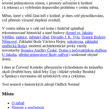
severní průmyslovou zónou, s prostory určenými k bydlení
i k rekreaci a s vyřešením dopravního problému v centru města.
Město, které z větší části leží v kotlině, je dnes celé plynofikováno,
což přineslo výrazné zlepšení ovzduší.
V centru města se v celé své kráse i funkčně uplatňují
rekonstruované historické a staré budovy (
kostel sv. Jakuba
Většího
,
radnice
,
městský úřad
,
Divadlo J. K. Tyla
,
Domek Boženy
Němcové
, Základní škola Václava Hejny,
sokolovna
,
základní
umělecká škola
), moderní architektonické prvky vnesly
novostavby
Hospice Anežky České
,
Domu s pečovatelskou službou
U Jakuba
,
střední průmyslové školy oděvní
i soukromé obytné
domy.
I dnes je Červený Kostelec přirozeným východiskem do krásného
okolí (Jestřebí hory, údolí řeky Úpy i blízké rybníky Brodský
a Špinka) s rozvinutou sítí turistických cest a cyklotras.
Text sestavil z historických zdrojů Oldřich Nermuť
Město
O městě
Historie a současnost