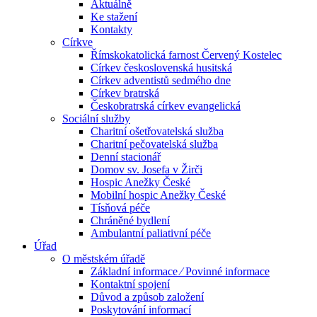
Aktuálně
Ke stažení
Kontakty
Církve
Římskokatolická farnost Červený Kostelec
Církev československá husitská
Církev adventistů sedmého dne
Církev bratrská
Českobratrská církev evangelická
Sociální služby
Charitní ošetřovatelská služba
Charitní pečovatelská služba
Denní stacionář
Domov sv. Josefa v Žirči
Hospic Anežky České
Mobilní hospic Anežky České
Tísňová péče
Chráněné bydlení
Ambulantní paliativní péče
Úřad
O městském úřadě
Základní informace ⁄ Povinné informace
Kontaktní spojení
Důvod a způsob založení
Poskytování informací