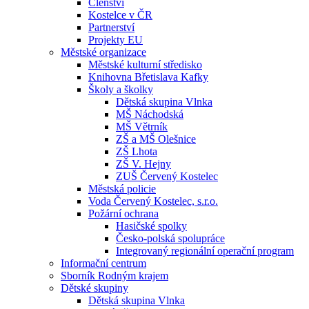
Členství
Kostelce v ČR
Partnerství
Projekty EU
Městské organizace
Městské kulturní středisko
Knihovna Břetislava Kafky
Školy a školky
Dětská skupina Vlnka
MŠ Náchodská
MŠ Větrník
ZŠ a MŠ Olešnice
ZŠ Lhota
ZŠ V. Hejny
ZUŠ Červený Kostelec
Městská policie
Voda Červený Kostelec, s.r.o.
Požární ochrana
Hasičské spolky
Česko-polská spolupráce
Integrovaný regionální operační program
Informační centrum
Sborník Rodným krajem
Dětské skupiny
Dětská skupina Vlnka