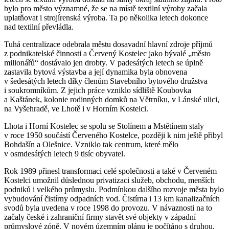
bylo pro město významné, že se na místě textilní výroby začala
uplatňovat i strojírenská výroba. Ta po několika letech dokonce
nad textilní převládla.
Tuhá centralizace odebrala městu dosavadní hlavní zdroje příjmů
z podnikatelské činnosti a Červený Kostelec jako bývalé „město
milionářů“ dostávalo jen drobty. V padesátých letech se úplně
zastavila bytová výstavba a její dynamika byla obnovena
v šedesátých letech díky členům Stavebního bytového družstva
i soukromníkům. Z jejich práce vzniklo sídliště Koubovka
a Kaštánek, kolonie rodinných domků na Větrníku, v Lánské ulici,
na Vyšehradě, ve Lhotě i v Horním Kostelci.
Lhota i Horní Kostelec se spolu se Stolínem a Mstětínem staly
v roce 1950 součástí Červeného Kostelce, později k nim ještě přibyl
Bohdašín a Olešnice. Vzniklo tak centrum, které mělo
v osmdesátých letech 9 tisíc obyvatel.
Rok 1989 přinesl transformaci celé společnosti a také v Červeném
Kostelci umožnil důslednou privatizaci služeb, obchodu, menších
podniků i velkého průmyslu. Podmínkou dalšího rozvoje města bylo
vybudování čistírny odpadních vod. Čistírna i 13 km kanalizačních
svodů byla uvedena v roce 1998 do provozu. V návaznosti na to
začaly české i zahraniční firmy stavět své objekty v západní
průmyslové zóně. V novém územním plánu je počítáno s druhou,