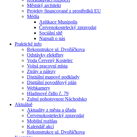
Městský architekt
Projekty financované z prostředků EU
Média
Aplikace Munipolis
Červenokostelecký zpravodaj
Sociální sítě
Napsali o nás
Praktické info
Rekonstrukce ul. Dvořáčkova
Odstávky elektřiny
Voda Červený Kostelec
Volná pracovní místa
Ztráty a nálezy
Digitální mapové podklady
Digitální povodňový plán
Webkamery
Hladinové čidlo č. 79
Zubní pohotovnost Náchodsko
Aktuálně
Aktuality z města a úřadu
Červenokostelecký zpravodaj
Mobilní rozhlas
Kalendář akcí
Rekonstrukce ul. Dvořáčkova