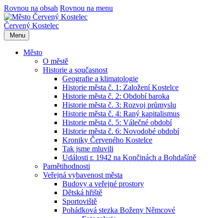
Rovnou na obsah
Rovnou na menu
Červený Kostelec
Menu
Město
O městě
Historie a současnost
Geografie a klimatologie
Historie města č. 1: Založení Kostelce
Historie města č. 2: Období baroka
Historie města č. 3: Rozvoj průmyslu
Historie města č. 4: Raný kapitalismus
Historie města č. 5: Válečné období
Historie města č. 6: Novodobé období
Kroniky Červeného Kostelce
Tak jsme mluvili
Události r. 1942 na Končinách a Bohdašíně
Pamětihodnosti
Veřejná vybavenost města
Budovy a veřejné prostory
Dětská hřiště
Sportoviště
Pohádková stezka Boženy Němcové