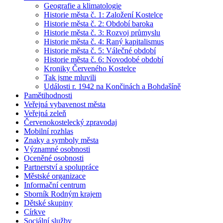
Geografie a klimatologie
Historie města č. 1: Založení Kostelce
Historie města č. 2: Období baroka
Historie města č. 3: Rozvoj průmyslu
Historie města č. 4: Raný kapitalismus
Historie města č. 5: Válečné období
Historie města č. 6: Novodobé období
Kroniky Červeného Kostelce
Tak jsme mluvili
Události r. 1942 na Končinách a Bohdašíně
Pamětihodnosti
Veřejná vybavenost města
Veřejná zeleň
Červenokostelecký zpravodaj
Mobilní rozhlas
Znaky a symboly města
Významné osobnosti
Oceněné osobnosti
Partnerství a spolupráce
Městské organizace
Informační centrum
Sborník Rodným krajem
Dětské skupiny
Církve
Sociální služby