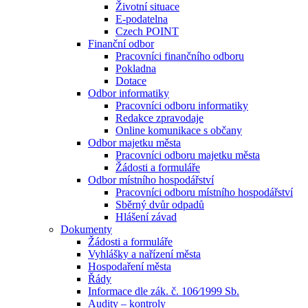
Životní situace
E-podatelna
Czech POINT
Finanční odbor
Pracovníci finančního odboru
Pokladna
Dotace
Odbor informatiky
Pracovníci odboru informatiky
Redakce zpravodaje
Online komunikace s občany
Odbor majetku města
Pracovníci odboru majetku města
Žádosti a formuláře
Odbor místního hospodářství
Pracovníci odboru místního hospodářství
Sběrný dvůr odpadů
Hlášení závad
Dokumenty
Žádosti a formuláře
Vyhlášky a nařízení města
Hospodaření města
Řády
Informace dle zák. č. 106⁄1999 Sb.
Audity – kontroly