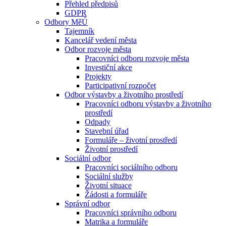
Přehled předpisů
GDPR
Odbory MěÚ
Tajemník
Kancelář vedení města
Odbor rozvoje města
Pracovníci odboru rozvoje města
Investiční akce
Projekty
Participativní rozpočet
Odbor výstavby a životního prostředí
Pracovníci odboru výstavby a životního
prostředí
Odpady
Stavební úřad
Formuláře – životní prostředí
Životní prostředí
Sociální odbor
Pracovníci sociálního odboru
Sociální služby
Životní situace
Žádosti a formuláře
Správní odbor
Pracovníci správního odboru
Matrika a formuláře