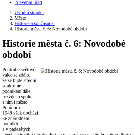
Stavební úřad
Úvodní stránka
Město
Historie a současnost
Historie města č. 6: Novodobé období
Historie města č. 6: Novodobé
období
Po druhé světové
válce se zdálo,
že se bude střední
soukromé
podnikání dále
rozvíjet a spolu
s ním i město.
Po únoru
1948 však dochází
ke znárodnění
podniků
a v padesátých
letech se textilní výroba dostala na samý okraj státního zájmu. Proto