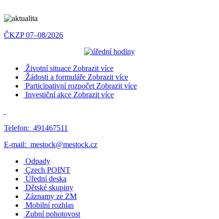
ČKZP 07–08/2026
Životní situace
Zobrazit více
Žádosti a formuláře
Zobrazit více
Participativní rozpočet
Zobrazit více
Investiční akce
Zobrazit více
Telefon:
491467511
E-mail:
mestock@mestock.cz
Odpady
Czech POINT
Úřední deska
Dětské skupiny
Záznamy ze ZM
Mobilní rozhlas
Zubní pohotovost