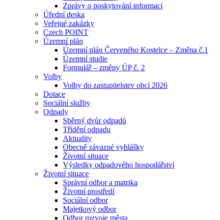
Zprávy o poskytování informací
Úřední deska
Veřejné zakázky
Czech POINT
Územní plán
Územní plán Červeného Kostelce – Změna č.1
Územní studie
Formulář – změny ÚP č. 2
Volby
Volby do zastupitelstev obcí 2026
Dotace
Sociální služby
Odpady
Sběrný dvůr odpadů
Třídění odpadu
Aktuality
Obecně závazné vyhlášky
Životní situace
Výsledky odpadového hospodářství
Životní situace
Správní odbor a matrika
Životní prostředí
Sociální odbor
Majetkový odbor
Odbor rozvoje města