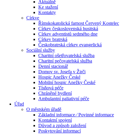
Aktuálně
Ke stažení
Kontakty
Církve
Římskokatolická farnost Červený Kostelec
Církev československá husitská
Církev adventistů sedmého dne
Církev bratrská
Českobratrská církev evangelická
Sociální služby
Charitní ošetřovatelská služba
Charitní pečovatelská služba
Denní stacionář
Domov sv. Josefa v Žirči
Hospic Anežky České
Mobilní hospic Anežky České
Tísňová péče
Chráněné bydlení
Ambulantní paliativní péče
Úřad
O městském úřadě
Základní informace ⁄ Povinné informace
Kontaktní spojení
Důvod a způsob založení
Poskytování informací