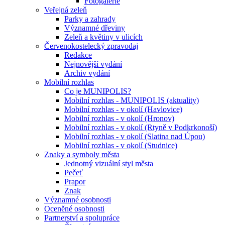
Fotogalerie
Veřejná zeleň
Parky a zahrady
Významné dřeviny
Zeleň a květiny v ulicích
Červenokostelecký zpravodaj
Redakce
Nejnovější vydání
Archiv vydání
Mobilní rozhlas
Co je MUNIPOLIS?
Mobilní rozhlas - MUNIPOLIS (aktuality)
Mobilní rozhlas - v okolí (Havlovice)
Mobilní rozhlas - v okolí (Hronov)
Mobilní rozhlas - v okolí (Rtyně v Podkrkonoší)
Mobilní rozhlas - v okolí (Slatina nad Úpou)
Mobilní rozhlas - v okolí (Studnice)
Znaky a symboly města
Jednotný vizuální styl města
Pečeť
Prapor
Znak
Významné osobnosti
Oceněné osobnosti
Partnerství a spolupráce