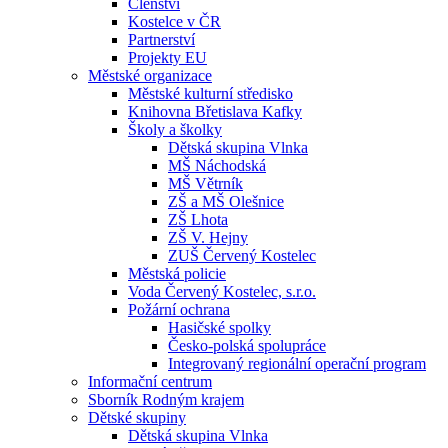
Členství
Kostelce v ČR
Partnerství
Projekty EU
Městské organizace
Městské kulturní středisko
Knihovna Břetislava Kafky
Školy a školky
Dětská skupina Vlnka
MŠ Náchodská
MŠ Větrník
ZŠ a MŠ Olešnice
ZŠ Lhota
ZŠ V. Hejny
ZUŠ Červený Kostelec
Městská policie
Voda Červený Kostelec, s.r.o.
Požární ochrana
Hasičské spolky
Česko-polská spolupráce
Integrovaný regionální operační program
Informační centrum
Sborník Rodným krajem
Dětské skupiny
Dětská skupina Vlnka