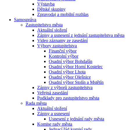
Výstavba
Dětské skupiny
Zpravodaj a mobilní rozhlas
Samospráva
Zastupitelstvo města
Aktuální složení
Zápisy a usnesení z jednání zastupitelstva města
Video záznamy ze zasedání
Výbory zastupitelstva
Finanční výbor
Kontrolní výbor
Osadní výbor Bohdašín
Osadní výbor Horní Kostelec
Osadní výbor Lhota
Osadní výbor Olešnice
Osadní výbor Stolín a Mstětín
Zápisy z výborů zastupitelstva
Veřejná zasedání
Podklady pro zastupitelstvo města
Rada města
Aktuální složení
Zápisy a usnesení
Usnesení z jednání rady města
Komise rady města
Jednací řád komisí rady