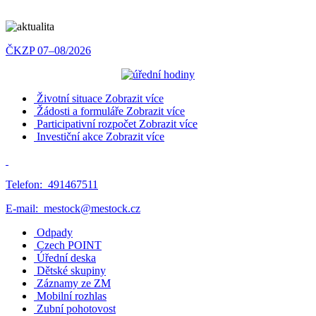
ČKZP 07–08/2026
Životní situace
Zobrazit více
Žádosti a formuláře
Zobrazit více
Participativní rozpočet
Zobrazit více
Investiční akce
Zobrazit více
Telefon:
491467511
E-mail:
mestock@mestock.cz
Odpady
Czech POINT
Úřední deska
Dětské skupiny
Záznamy ze ZM
Mobilní rozhlas
Zubní pohotovost