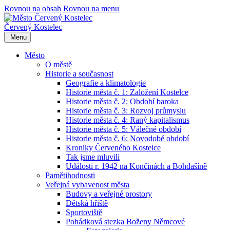
Rovnou na obsah
Rovnou na menu
Červený Kostelec
Menu
Město
O městě
Historie a současnost
Geografie a klimatologie
Historie města č. 1: Založení Kostelce
Historie města č. 2: Období baroka
Historie města č. 3: Rozvoj průmyslu
Historie města č. 4: Raný kapitalismus
Historie města č. 5: Válečné období
Historie města č. 6: Novodobé období
Kroniky Červeného Kostelce
Tak jsme mluvili
Události r. 1942 na Končinách a Bohdašíně
Pamětihodnosti
Veřejná vybavenost města
Budovy a veřejné prostory
Dětská hřiště
Sportoviště
Pohádková stezka Boženy Němcové