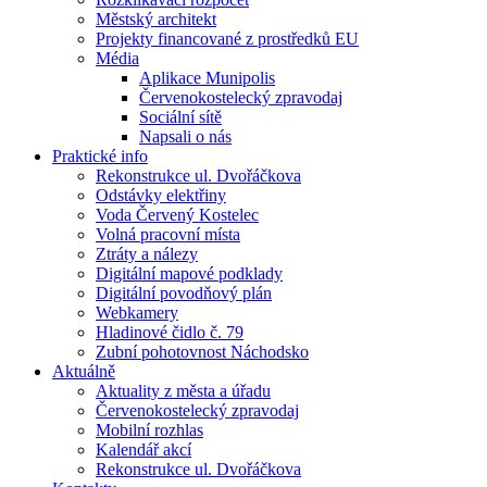
Městský architekt
Projekty financované z prostředků EU
Média
Aplikace Munipolis
Červenokostelecký zpravodaj
Sociální sítě
Napsali o nás
Praktické info
Rekonstrukce ul. Dvořáčkova
Odstávky elektřiny
Voda Červený Kostelec
Volná pracovní místa
Ztráty a nálezy
Digitální mapové podklady
Digitální povodňový plán
Webkamery
Hladinové čidlo č. 79
Zubní pohotovnost Náchodsko
Aktuálně
Aktuality z města a úřadu
Červenokostelecký zpravodaj
Mobilní rozhlas
Kalendář akcí
Rekonstrukce ul. Dvořáčkova