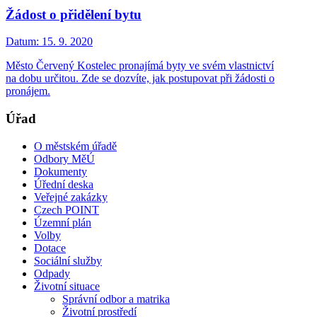
Žádost o přidělení bytu
Datum:
15. 9. 2020
Město Červený Kostelec pronajímá byty ve svém vlastnictví
na dobu určitou. Zde se dozvíte, jak postupovat při žádosti o
pronájem.
Úřad
O městském úřadě
Odbory MěÚ
Dokumenty
Úřední deska
Veřejné zakázky
Czech POINT
Územní plán
Volby
Dotace
Sociální služby
Odpady
Životní situace
Správní odbor a matrika
Životní prostředí