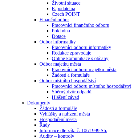
Životní situace
E-podatelna
Czech POINT
Finanční odbor
Pracovníci finančního odboru
Pokladna
Dotace
Odbor informatiky
Pracovníci odboru informatiky
Redakce zpravodaje
Online komunikace s občany
Odbor majetku města
Pracovníci odboru majetku města
Žádosti a formuláře
Odbor místního hospodářství
Pracovníci odboru místního hospodářství
Sběrný dvůr odpadů
Hlášení závad
Dokumenty
Žádosti a formuláře
Vyhlášky a nařízení města
Hospodaření města
Řády
Informace dle zák. č. 106⁄1999 Sb.
Audity – kontroly