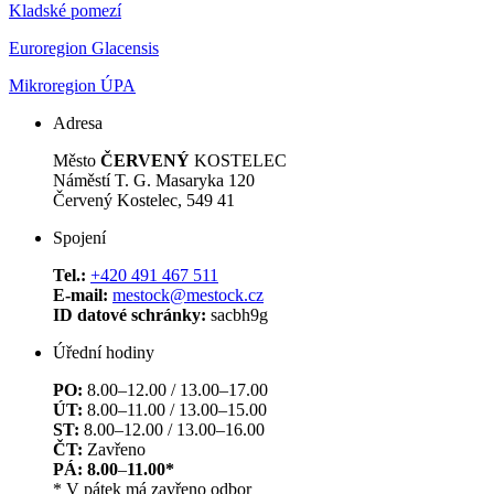
Kladské pomezí
Euroregion Glacensis
Mikroregion ÚPA
Adresa
Město
ČERVENÝ
KOSTELEC
Náměstí T. G. Masaryka 120
Červený Kostelec, 549 41
Spojení
Tel.:
+420 491 467 511
E-mail:
mestock@mestock.cz
ID datové schránky:
sacbh9g
Úřední hodiny
PO:
8.00–12.00 / 13.00–17.00
ÚT:
8.00–11.00 / 13.00–15.00
ST:
8.00–12.00 / 13.00–16.00
ČT:
Zavřeno
PÁ: 8.00
–
11.00*
* V pátek má zavřeno odbor