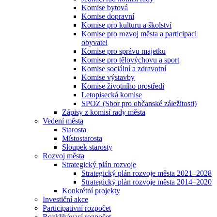
Komise bytová
Komise dopravní
Komise pro kulturu a školství
Komise pro rozvoj města a participaci
obyvatel
Komise pro správu majetku
Komise pro tělovýchovu a sport
Komise sociální a zdravotní
Komise výstavby
Komise životního prostředí
Letopisecká komise
SPOZ (Sbor pro občanské záležitosti)
Zápisy z komisí rady města
Vedení města
Starosta
Místostarosta
Sloupek starosty
Rozvoj města
Strategický plán rozvoje
Strategický plán rozvoje města 2021–2028
Strategický plán rozvoje města 2014–2020
Konkrétní projekty
Investiční akce
Participativní rozpočet
Rozklikávací rozpočet