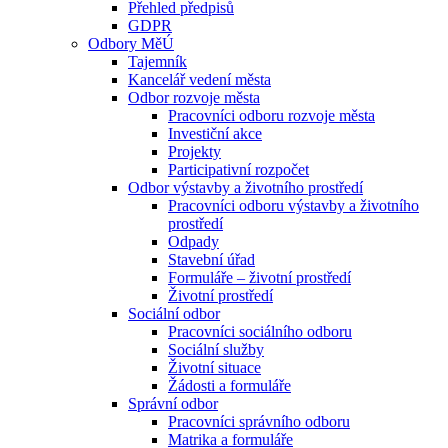
Přehled předpisů
GDPR
Odbory MěÚ
Tajemník
Kancelář vedení města
Odbor rozvoje města
Pracovníci odboru rozvoje města
Investiční akce
Projekty
Participativní rozpočet
Odbor výstavby a životního prostředí
Pracovníci odboru výstavby a životního
prostředí
Odpady
Stavební úřad
Formuláře – životní prostředí
Životní prostředí
Sociální odbor
Pracovníci sociálního odboru
Sociální služby
Životní situace
Žádosti a formuláře
Správní odbor
Pracovníci správního odboru
Matrika a formuláře