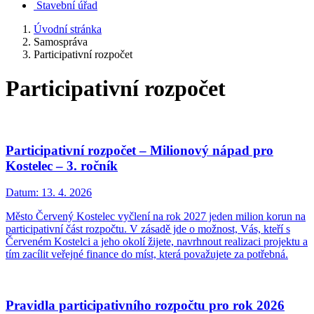
Stavební úřad
Úvodní stránka
Samospráva
Participativní rozpočet
Participativní rozpočet
Participativní rozpočet – Milionový nápad pro
Kostelec – 3. ročník
Datum:
13. 4. 2026
Město Červený Kostelec vyčlení na rok 2027 jeden milion korun na
participativní část rozpočtu. V zásadě jde o možnost, Vás, kteří s
Červeném Kostelci a jeho okolí žijete, navrhnout realizaci projektu a
tím zacílit veřejné finance do míst, která považujete za potřebná.
Pravidla participativního rozpočtu pro rok 2026