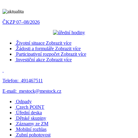
ČKZP 07–08/2026
Životní situace
Zobrazit více
Žádosti a formuláře
Zobrazit více
Participativní rozpočet
Zobrazit více
Investiční akce
Zobrazit více
Telefon:
491467511
E-mail:
mestock@mestock.cz
Odpady
Czech POINT
Úřední deska
Dětské skupiny
Záznamy ze ZM
Mobilní rozhlas
Zubní pohotovost