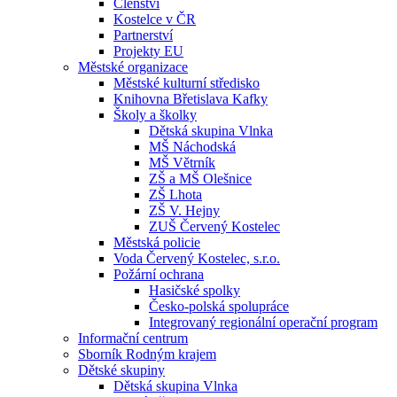
Členství
Kostelce v ČR
Partnerství
Projekty EU
Městské organizace
Městské kulturní středisko
Knihovna Břetislava Kafky
Školy a školky
Dětská skupina Vlnka
MŠ Náchodská
MŠ Větrník
ZŠ a MŠ Olešnice
ZŠ Lhota
ZŠ V. Hejny
ZUŠ Červený Kostelec
Městská policie
Voda Červený Kostelec, s.r.o.
Požární ochrana
Hasičské spolky
Česko-polská spolupráce
Integrovaný regionální operační program
Informační centrum
Sborník Rodným krajem
Dětské skupiny
Dětská skupina Vlnka