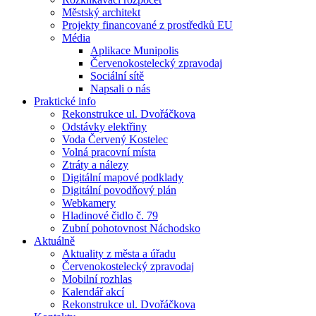
Městský architekt
Projekty financované z prostředků EU
Média
Aplikace Munipolis
Červenokostelecký zpravodaj
Sociální sítě
Napsali o nás
Praktické info
Rekonstrukce ul. Dvořáčkova
Odstávky elektřiny
Voda Červený Kostelec
Volná pracovní místa
Ztráty a nálezy
Digitální mapové podklady
Digitální povodňový plán
Webkamery
Hladinové čidlo č. 79
Zubní pohotovnost Náchodsko
Aktuálně
Aktuality z města a úřadu
Červenokostelecký zpravodaj
Mobilní rozhlas
Kalendář akcí
Rekonstrukce ul. Dvořáčkova