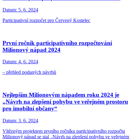
Datum:
5. 6. 2024
Participativní rozpočet pro Červený Kostelec
První ročník participativního rozpočtování
Milionový nápad 2024
Datum:
4. 6. 2024
– přehled podaných návrhů
Nejlepším Milionovým nápadem roku 2024 je
„Návrh na zlepšení pohybu ve veřejném prostoru
pro imobilní občany“
Datum:
3. 6. 2024
Vítězným projektem prvního ročníku participativního rozpočtu
Milionový nápad se stal „Návrh na zlepšení pohybu ve veřejném