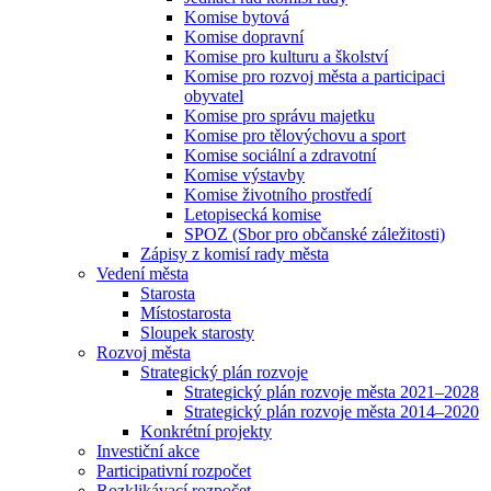
Komise bytová
Komise dopravní
Komise pro kulturu a školství
Komise pro rozvoj města a participaci
obyvatel
Komise pro správu majetku
Komise pro tělovýchovu a sport
Komise sociální a zdravotní
Komise výstavby
Komise životního prostředí
Letopisecká komise
SPOZ (Sbor pro občanské záležitosti)
Zápisy z komisí rady města
Vedení města
Starosta
Místostarosta
Sloupek starosty
Rozvoj města
Strategický plán rozvoje
Strategický plán rozvoje města 2021–2028
Strategický plán rozvoje města 2014–2020
Konkrétní projekty
Investiční akce
Participativní rozpočet
Rozklikávací rozpočet