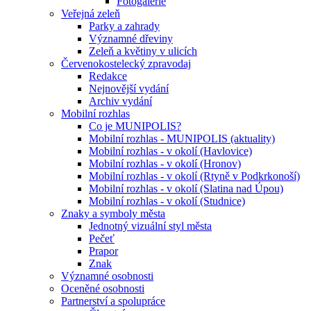
Fotogalerie
Veřejná zeleň
Parky a zahrady
Významné dřeviny
Zeleň a květiny v ulicích
Červenokostelecký zpravodaj
Redakce
Nejnovější vydání
Archiv vydání
Mobilní rozhlas
Co je MUNIPOLIS?
Mobilní rozhlas - MUNIPOLIS (aktuality)
Mobilní rozhlas - v okolí (Havlovice)
Mobilní rozhlas - v okolí (Hronov)
Mobilní rozhlas - v okolí (Rtyně v Podkrkonoší)
Mobilní rozhlas - v okolí (Slatina nad Úpou)
Mobilní rozhlas - v okolí (Studnice)
Znaky a symboly města
Jednotný vizuální styl města
Pečeť
Prapor
Znak
Významné osobnosti
Oceněné osobnosti
Partnerství a spolupráce