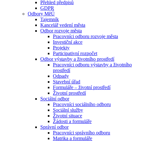
Přehled předpisů
GDPR
Odbory MěÚ
Tajemník
Kancelář vedení města
Odbor rozvoje města
Pracovníci odboru rozvoje města
Investiční akce
Projekty
Participativní rozpočet
Odbor výstavby a životního prostředí
Pracovníci odboru výstavby a životního
prostředí
Odpady
Stavební úřad
Formuláře – životní prostředí
Životní prostředí
Sociální odbor
Pracovníci sociálního odboru
Sociální služby
Životní situace
Žádosti a formuláře
Správní odbor
Pracovníci správního odboru
Matrika a formuláře