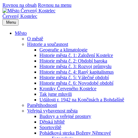
Rovnou na obsah
Rovnou na menu
Červený Kostelec
Menu
Město
O městě
Historie a současnost
Geografie a klimatologie
Historie města č. 1: Založení Kostelce
Historie města č. 2: Období baroka
Historie města č. 3: Rozvoj průmyslu
Historie města č. 4: Raný kapitalismus
Historie města č. 5: Válečné období
Historie města č. 6: Novodobé období
Kroniky Červeného Kostelce
Tak jsme mluvili
Události r. 1942 na Končinách a Bohdašíně
Pamětihodnosti
Veřejná vybavenost města
Budovy a veřejné prostory
Dětská hřiště
Sportoviště
Pohádková stezka Boženy Němcové