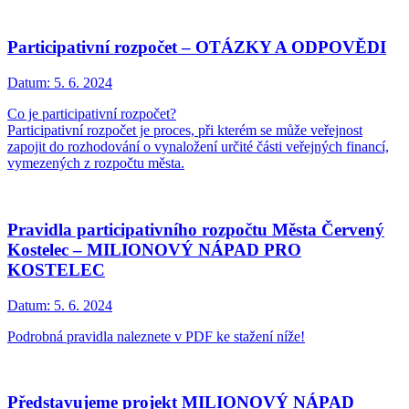
Participativní rozpočet – OTÁZKY A ODPOVĚDI
Datum:
5. 6. 2024
Co je participativní rozpočet?
Participativní rozpočet je proces, při kterém se může veřejnost
zapojit do rozhodování o vynaložení určité části veřejných financí,
vymezených z rozpočtu města.
Pravidla participativního rozpočtu Města Červený
Kostelec – MILIONOVÝ NÁPAD PRO
KOSTELEC
Datum:
5. 6. 2024
Podrobná pravidla naleznete v PDF ke stažení níže!
Představujeme projekt MILIONOVÝ NÁPAD