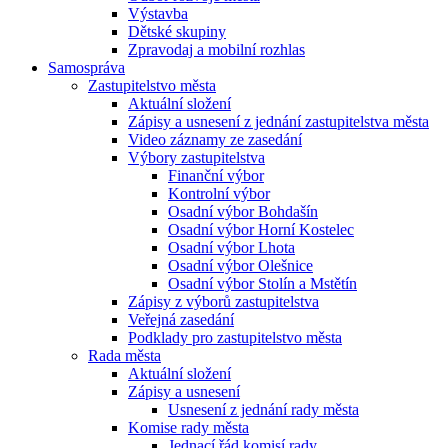
Výstavba
Dětské skupiny
Zpravodaj a mobilní rozhlas
Samospráva
Zastupitelstvo města
Aktuální složení
Zápisy a usnesení z jednání zastupitelstva města
Video záznamy ze zasedání
Výbory zastupitelstva
Finanční výbor
Kontrolní výbor
Osadní výbor Bohdašín
Osadní výbor Horní Kostelec
Osadní výbor Lhota
Osadní výbor Olešnice
Osadní výbor Stolín a Mstětín
Zápisy z výborů zastupitelstva
Veřejná zasedání
Podklady pro zastupitelstvo města
Rada města
Aktuální složení
Zápisy a usnesení
Usnesení z jednání rady města
Komise rady města
Jednací řád komisí rady