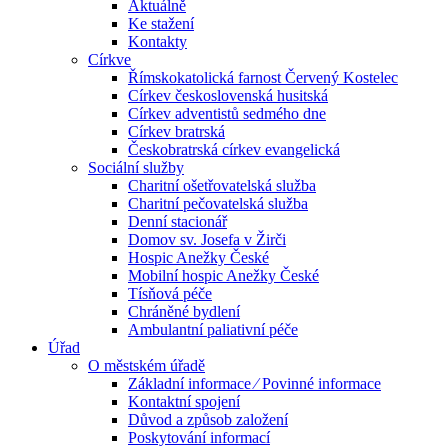
Aktuálně
Ke stažení
Kontakty
Církve
Římskokatolická farnost Červený Kostelec
Církev československá husitská
Církev adventistů sedmého dne
Církev bratrská
Českobratrská církev evangelická
Sociální služby
Charitní ošetřovatelská služba
Charitní pečovatelská služba
Denní stacionář
Domov sv. Josefa v Žirči
Hospic Anežky České
Mobilní hospic Anežky České
Tísňová péče
Chráněné bydlení
Ambulantní paliativní péče
Úřad
O městském úřadě
Základní informace ⁄ Povinné informace
Kontaktní spojení
Důvod a způsob založení
Poskytování informací