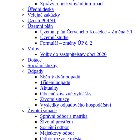
Zprávy o poskytování informací
Úřední deska
Veřejné zakázky
Czech POINT
Územní plán
Územní plán Červeného Kostelce – Změna č.1
Územní studie
Formulář – změny ÚP č. 2
Volby
Volby do zastupitelstev obcí 2026
Dotace
Sociální služby
Odpady
Sběrný dvůr odpadů
Třídění odpadu
Aktuality
Obecně závazné vyhlášky
Životní situace
Výsledky odpadového hospodářství
Životní situace
Správní odbor a matrika
Životní prostředí
Sociální odbor
Majetkový odbor
Odbor rozvoje města