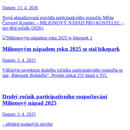
Datum:
13. 4. 2026
Nová aktualizovaná pravidla participativního rozpočtu Města
Červený Kostelec – MILIONOVÝ NÁPAD PRO KOSTELEC –
pro třetí ročník (2026).
Milionovým nápadem roku 2025 se stal bikepark
Datum:
3. 4. 2025
Vítězným projektem druhého ročníku participativního rozpočtu se
stal „Bikepark Bohdašín“. Projekt získal 251 hlasů z 355.
Druhý ročník participativního rozpočtování
Milionový nápad 2025
Datum:
3. 4. 2025
– přehled podaných návrhů