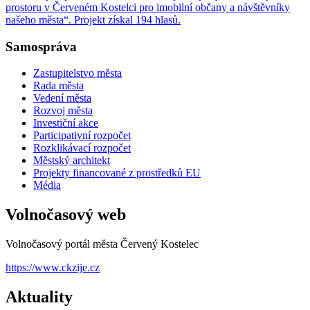
prostoru v Červeném Kostelci pro imobilní občany a návštěvníky
našeho města“. Projekt získal 194 hlasů.
Samospráva
Zastupitelstvo města
Rada města
Vedení města
Rozvoj města
Investiční akce
Participativní rozpočet
Rozklikávací rozpočet
Městský architekt
Projekty financované z prostředků EU
Média
Volnočasový web
Volnočasový portál města Červený Kostelec
https://www.ckzije.cz
Aktuality