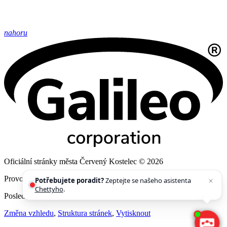
nahoru
Oficiální stránky města Červený Kostelec © 2026
Provozovatel
Galileo Corporation s.r.o.
Potřebujete poradit?
Zeptejte se našeho asistenta
Chettyho
.
Poslední aktualizace: 6. 8. 2026
Změna vzhledu
,
Struktura stránek
,
Vytisknout