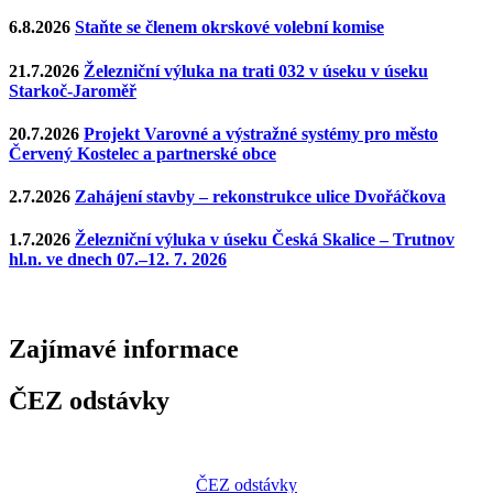
6.8.2026
Staňte se členem okrskové volební komise
21.7.2026
Železniční výluka na trati 032 v úseku v úseku
Starkoč-Jaroměř
20.7.2026
Projekt Varovné a výstražné systémy pro město
Červený Kostelec a partnerské obce
2.7.2026
Zahájení stavby – rekonstrukce ulice Dvořáčkova
1.7.2026
Železniční výluka v úseku Česká Skalice – Trutnov
hl.n. ve dnech 07.–12. 7. 2026
Zajímavé
informace
ČEZ odstávky
ČEZ odstávky