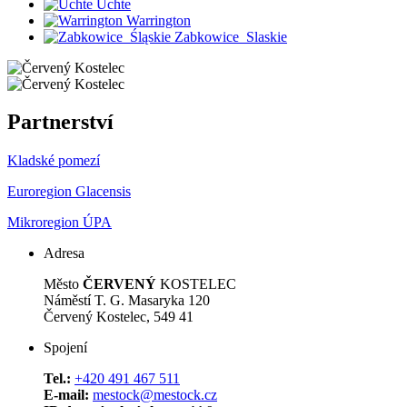
Uchte
Warrington
Zabkowice_Slaskie
Partnerství
Kladské pomezí
Euroregion Glacensis
Mikroregion ÚPA
Adresa
Město
ČERVENÝ
KOSTELEC
Náměstí T. G. Masaryka 120
Červený Kostelec, 549 41
Spojení
Tel.:
+420 491 467 511
E-mail:
mestock@mestock.cz