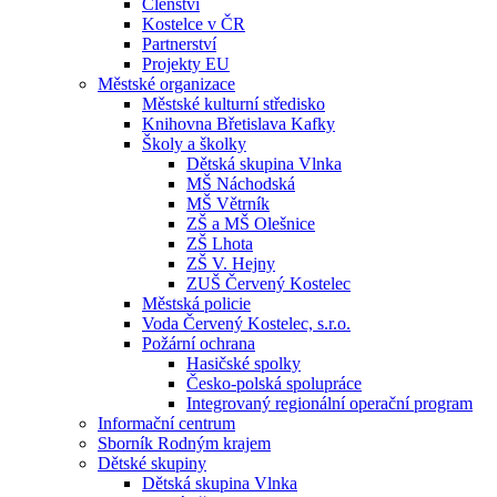
Členství
Kostelce v ČR
Partnerství
Projekty EU
Městské organizace
Městské kulturní středisko
Knihovna Břetislava Kafky
Školy a školky
Dětská skupina Vlnka
MŠ Náchodská
MŠ Větrník
ZŠ a MŠ Olešnice
ZŠ Lhota
ZŠ V. Hejny
ZUŠ Červený Kostelec
Městská policie
Voda Červený Kostelec, s.r.o.
Požární ochrana
Hasičské spolky
Česko-polská spolupráce
Integrovaný regionální operační program
Informační centrum
Sborník Rodným krajem
Dětské skupiny
Dětská skupina Vlnka