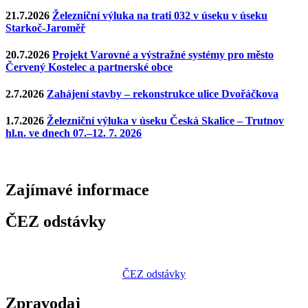
21.7.2026
Železniční výluka na trati 032 v úseku v úseku
Starkoč-Jaroměř
20.7.2026
Projekt Varovné a výstražné systémy pro město
Červený Kostelec a partnerské obce
2.7.2026
Zahájení stavby – rekonstrukce ulice Dvořáčkova
1.7.2026
Železniční výluka v úseku Česká Skalice – Trutnov
hl.n. ve dnech 07.–12. 7. 2026
Zajímavé
informace
ČEZ odstávky
ČEZ odstávky
Zpravodaj