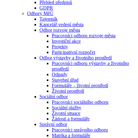
Přehled předpisů
GDPR
Odbory MěÚ
Tajemník
Kancelář vedení města
Odbor rozvoje města
Pracovníci odboru rozvoje města
Investiční akce
Projekty
Participativní rozpočet
Odbor výstavby a životního prostředí
Pracovníci odboru výstavby a životního
prostředí
Odpady
Stavební úřad
Formuláře – životní prostředí
Životní prostředí
Sociální odbor
Pracovníci sociálního odboru
Sociální služby
Životní situace
Žádosti a formuláře
Správní odbor
Pracovníci správního odboru
Matrika a formuláře