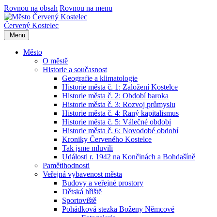
Rovnou na obsah
Rovnou na menu
Červený Kostelec
Menu
Město
O městě
Historie a současnost
Geografie a klimatologie
Historie města č. 1: Založení Kostelce
Historie města č. 2: Období baroka
Historie města č. 3: Rozvoj průmyslu
Historie města č. 4: Raný kapitalismus
Historie města č. 5: Válečné období
Historie města č. 6: Novodobé období
Kroniky Červeného Kostelce
Tak jsme mluvili
Události r. 1942 na Končinách a Bohdašíně
Pamětihodnosti
Veřejná vybavenost města
Budovy a veřejné prostory
Dětská hřiště
Sportoviště
Pohádková stezka Boženy Němcové