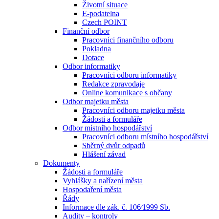
Životní situace
E-podatelna
Czech POINT
Finanční odbor
Pracovníci finančního odboru
Pokladna
Dotace
Odbor informatiky
Pracovníci odboru informatiky
Redakce zpravodaje
Online komunikace s občany
Odbor majetku města
Pracovníci odboru majetku města
Žádosti a formuláře
Odbor místního hospodářství
Pracovníci odboru místního hospodářství
Sběrný dvůr odpadů
Hlášení závad
Dokumenty
Žádosti a formuláře
Vyhlášky a nařízení města
Hospodaření města
Řády
Informace dle zák. č. 106⁄1999 Sb.
Audity – kontroly