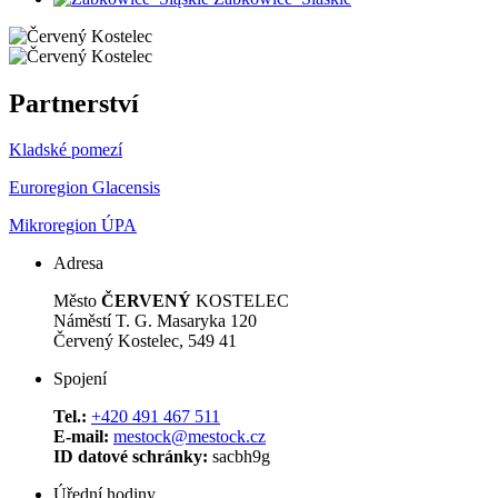
Partnerství
Kladské pomezí
Euroregion Glacensis
Mikroregion ÚPA
Adresa
Město
ČERVENÝ
KOSTELEC
Náměstí T. G. Masaryka 120
Červený Kostelec, 549 41
Spojení
Tel.:
+420 491 467 511
E-mail:
mestock@mestock.cz
ID datové schránky:
sacbh9g
Úřední hodiny