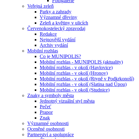
Fotogalerie
Veřejná zeleň
Parky a zahrady
Významné dřeviny
Zeleň a květiny v ulicích
Červenokostelecký zpravodaj
Redakce
Nejnovější vydání
Archiv vydání
Mobilní rozhlas
Co je MUNIPOLIS?
Mobilní rozhlas - MUNIPOLIS (aktuality)
Mobilní rozhlas - v okolí (Havlovice)
Mobilní rozhlas - v okolí (Hronov)
Mobilní rozhlas - v okolí (Rtyně v Podkrkonoší)
Mobilní rozhlas - v okolí (Slatina nad Úpou)
Mobilní rozhlas - v okolí (Studnice)
Znaky a symboly města
Jednotný vizuální styl města
Pečeť
Prapor
Znak
Významné osobnosti
Oceněné osobnosti
Partnerství a spolupráce