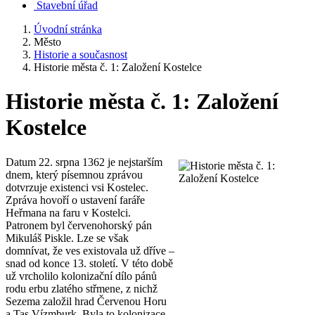
Stavební úřad
Úvodní stránka
Město
Historie a současnost
Historie města č. 1: Založení Kostelce
Historie města č. 1: Založení
Kostelce
Datum 22. srpna 1362 je nejstarším
dnem, který písemnou zprávou
dotvrzuje existenci vsi Kostelec.
Zpráva hovoří o ustavení faráře
Heřmana na faru v Kostelci.
Patronem byl červenohorský pán
Mikuláš Piskle. Lze se však
domnívat, že ves existovala už dříve –
snad od konce 13. století. V této době
už vrcholilo kolonizační dílo pánů
rodu erbu zlatého střmene, z nichž
Sezema založil hrad Červenou Horu
a Tas Vízmburk. Byla to kolonizace,