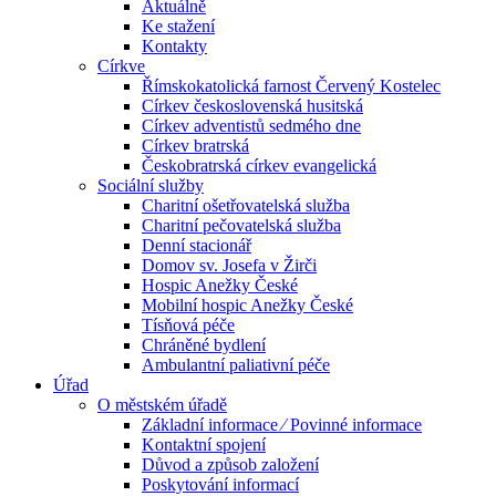
Aktuálně
Ke stažení
Kontakty
Církve
Římskokatolická farnost Červený Kostelec
Církev československá husitská
Církev adventistů sedmého dne
Církev bratrská
Českobratrská církev evangelická
Sociální služby
Charitní ošetřovatelská služba
Charitní pečovatelská služba
Denní stacionář
Domov sv. Josefa v Žirči
Hospic Anežky České
Mobilní hospic Anežky České
Tísňová péče
Chráněné bydlení
Ambulantní paliativní péče
Úřad
O městském úřadě
Základní informace ⁄ Povinné informace
Kontaktní spojení
Důvod a způsob založení
Poskytování informací