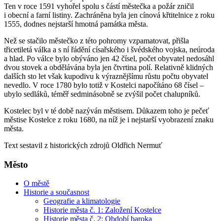
Ten v roce 1591 vyhořel spolu s částí městečka a požár zničil
i obecní a farní listiny. Zachráněna byla jen cínová křtitelnice z roku
1555, dodnes nejstarší hmotná památka města.
Než se stačilo městečko z této pohromy vzpamatovat, přišla
třicetiletá válka a s ní řádění císařského i švédského vojska, neúroda
a hlad. Po válce bylo obýváno jen 42 čísel, počet obyvatel nedosáhl
dvou stovek a obdělávána byla jen čtvrtina polí. Relativně klidných
dalších sto let však kupodivu k výraznějšímu růstu počtu obyvatel
nevedlo. V roce 1780 bylo totiž v Kostelci napočítáno 68 čísel –
ubylo sedláků, téměř sedminásobně se zvýšil počet chalupníků.
Kostelec byl v té době nazýván městisem. Důkazem toho je pečeť
městise Kostelce z roku 1680, na níž je i nejstarší vyobrazení znaku
města.
Text sestavil z historických zdrojů Oldřich Nermuť
Město
O městě
Historie a současnost
Geografie a klimatologie
Historie města č. 1: Založení Kostelce
Historie města č. 2: Období baroka