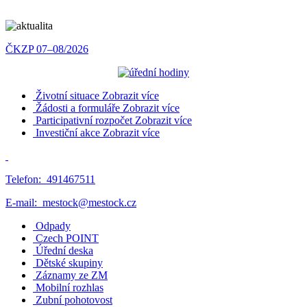
ČKZP 07–08/2026
Životní situace
Zobrazit více
Žádosti a formuláře
Zobrazit více
Participativní rozpočet
Zobrazit více
Investiční akce
Zobrazit více
Telefon:
491467511
E-mail:
mestock@mestock.cz
Odpady
Czech POINT
Úřední deska
Dětské skupiny
Záznamy ze ZM
Mobilní rozhlas
Zubní pohotovost