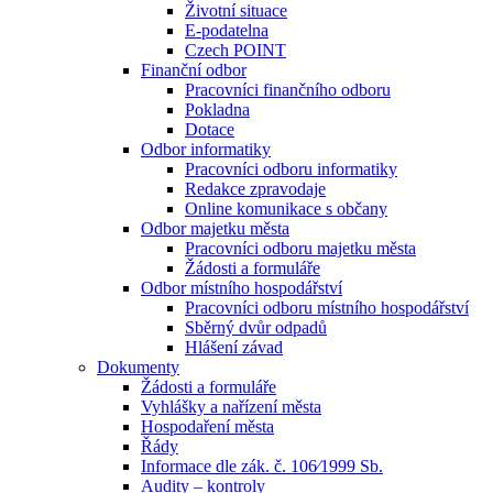
Životní situace
E-podatelna
Czech POINT
Finanční odbor
Pracovníci finančního odboru
Pokladna
Dotace
Odbor informatiky
Pracovníci odboru informatiky
Redakce zpravodaje
Online komunikace s občany
Odbor majetku města
Pracovníci odboru majetku města
Žádosti a formuláře
Odbor místního hospodářství
Pracovníci odboru místního hospodářství
Sběrný dvůr odpadů
Hlášení závad
Dokumenty
Žádosti a formuláře
Vyhlášky a nařízení města
Hospodaření města
Řády
Informace dle zák. č. 106⁄1999 Sb.
Audity – kontroly