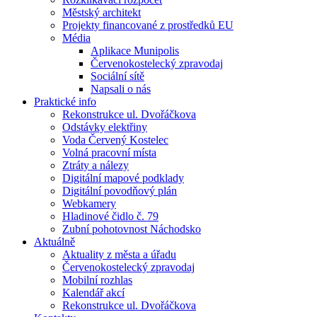
Městský architekt
Projekty financované z prostředků EU
Média
Aplikace Munipolis
Červenokostelecký zpravodaj
Sociální sítě
Napsali o nás
Praktické info
Rekonstrukce ul. Dvořáčkova
Odstávky elektřiny
Voda Červený Kostelec
Volná pracovní místa
Ztráty a nálezy
Digitální mapové podklady
Digitální povodňový plán
Webkamery
Hladinové čidlo č. 79
Zubní pohotovnost Náchodsko
Aktuálně
Aktuality z města a úřadu
Červenokostelecký zpravodaj
Mobilní rozhlas
Kalendář akcí
Rekonstrukce ul. Dvořáčkova