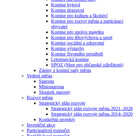
Komise bytová
Komise dopravní
Komise pro kulturu a školství
Komise pro rozvoj města a participaci
obyvatel
Komise pro správu majetku
Komise pro tělovýchovu a sport
Komise sociální a zdravotní
Komise výstavby
Komise životního prostředí
Letopisecká komise
SPOZ (Sbor pro občanské záležitosti)
Zápisy z komisí rady města
Vedení města
Starosta
Místostarosta
Sloupek starosty
Rozvoj města
Strategický plán rozvoje
Strategický plán rozvoje města 2021–2028
Strategický plán rozvoje města 2014–2020
Konkrétní projekty
Investiční akce
Participativní rozpočet
Rozklikávací rozpočet