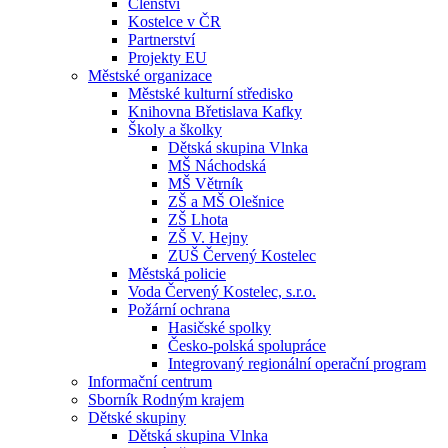
Členství
Kostelce v ČR
Partnerství
Projekty EU
Městské organizace
Městské kulturní středisko
Knihovna Břetislava Kafky
Školy a školky
Dětská skupina Vlnka
MŠ Náchodská
MŠ Větrník
ZŠ a MŠ Olešnice
ZŠ Lhota
ZŠ V. Hejny
ZUŠ Červený Kostelec
Městská policie
Voda Červený Kostelec, s.r.o.
Požární ochrana
Hasičské spolky
Česko-polská spolupráce
Integrovaný regionální operační program
Informační centrum
Sborník Rodným krajem
Dětské skupiny
Dětská skupina Vlnka