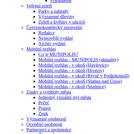
Fotogalerie
Veřejná zeleň
Parky a zahrady
Významné dřeviny
Zeleň a květiny v ulicích
Červenokostelecký zpravodaj
Redakce
Nejnovější vydání
Archiv vydání
Mobilní rozhlas
Co je MUNIPOLIS?
Mobilní rozhlas - MUNIPOLIS (aktuality)
Mobilní rozhlas - v okolí (Havlovice)
Mobilní rozhlas - v okolí (Hronov)
Mobilní rozhlas - v okolí (Rtyně v Podkrkonoší)
Mobilní rozhlas - v okolí (Slatina nad Úpou)
Mobilní rozhlas - v okolí (Studnice)
Znaky a symboly města
Jednotný vizuální styl města
Pečeť
Prapor
Znak
Významné osobnosti
Oceněné osobnosti
Partnerství a spolupráce