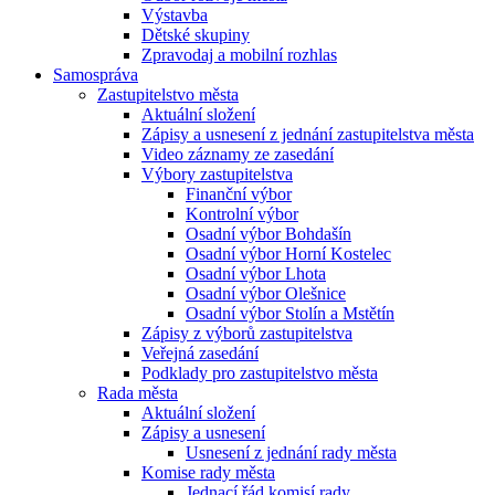
Výstavba
Dětské skupiny
Zpravodaj a mobilní rozhlas
Samospráva
Zastupitelstvo města
Aktuální složení
Zápisy a usnesení z jednání zastupitelstva města
Video záznamy ze zasedání
Výbory zastupitelstva
Finanční výbor
Kontrolní výbor
Osadní výbor Bohdašín
Osadní výbor Horní Kostelec
Osadní výbor Lhota
Osadní výbor Olešnice
Osadní výbor Stolín a Mstětín
Zápisy z výborů zastupitelstva
Veřejná zasedání
Podklady pro zastupitelstvo města
Rada města
Aktuální složení
Zápisy a usnesení
Usnesení z jednání rady města
Komise rady města
Jednací řád komisí rady