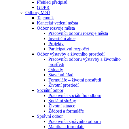
Přehled předpisů
GDPR
Odbory MěÚ
Tajemník
Kancelář vedení města
Odbor rozvoje města
Pracovníci odboru rozvoje města
Investiční akce
Projekty
Participativní rozpočet
Odbor výstavby a životního prostředí
Pracovníci odboru výstavby a životního
prostředí
Odpady
Stavební úřad
Formuláře – životní prostředí
Životní prostředí
Sociální odbor
Pracovníci sociálního odboru
Sociální služby
Životní situace
Žádosti a formuláře
Správní odbor
Pracovníci správního odboru
Matrika a formuláře