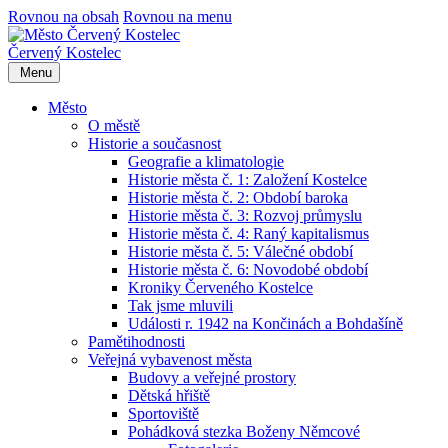
Rovnou na obsah
Rovnou na menu
Červený Kostelec
Menu
Město
O městě
Historie a současnost
Geografie a klimatologie
Historie města č. 1: Založení Kostelce
Historie města č. 2: Období baroka
Historie města č. 3: Rozvoj průmyslu
Historie města č. 4: Raný kapitalismus
Historie města č. 5: Válečné období
Historie města č. 6: Novodobé období
Kroniky Červeného Kostelce
Tak jsme mluvili
Události r. 1942 na Končinách a Bohdašíně
Pamětihodnosti
Veřejná vybavenost města
Budovy a veřejné prostory
Dětská hřiště
Sportoviště
Pohádková stezka Boženy Němcové