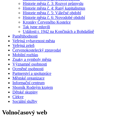
Historie města č. 3: Rozvoj průmyslu
Historie města č. 4: Raný kapitalismus
Historie města č. 5: Válečné období
Historie města č. 6: Novodobé období
Kroniky Červeného Kostelce
Tak jsme mluvili
Události r. 1942 na Končinách a Bohdašíně
Pamětihodnosti
Veřejná vybavenost města
Veřejná zeleň
Červenokostelecký zpravodaj
Mobilní rozhlas
Znaky a symboly města
Významné osobnosti
Oceněné osobnosti
Partnerství a spolupráce
Městské organizace
Informační centrum
Sborník Rodným krajem
Dětské skupiny
Církve
Sociální služby
Volnočasový web