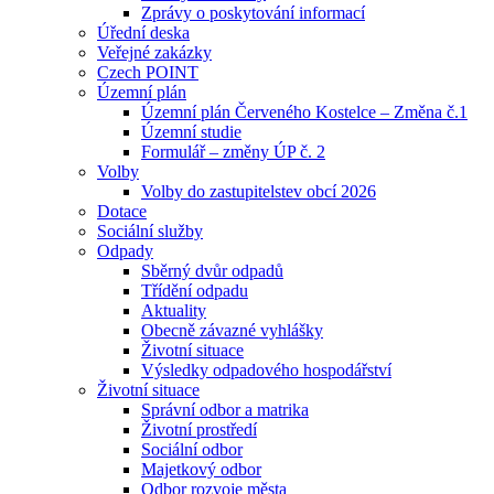
Zprávy o poskytování informací
Úřední deska
Veřejné zakázky
Czech POINT
Územní plán
Územní plán Červeného Kostelce – Změna č.1
Územní studie
Formulář – změny ÚP č. 2
Volby
Volby do zastupitelstev obcí 2026
Dotace
Sociální služby
Odpady
Sběrný dvůr odpadů
Třídění odpadu
Aktuality
Obecně závazné vyhlášky
Životní situace
Výsledky odpadového hospodářství
Životní situace
Správní odbor a matrika
Životní prostředí
Sociální odbor
Majetkový odbor
Odbor rozvoje města