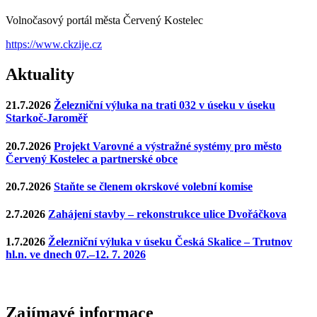
Volnočasový portál města Červený Kostelec
https://www.ckzije.cz
Aktuality
21.7.2026
Železniční výluka na trati 032 v úseku v úseku
Starkoč-Jaroměř
20.7.2026
Projekt Varovné a výstražné systémy pro město
Červený Kostelec a partnerské obce
20.7.2026
Staňte se členem okrskové volební komise
2.7.2026
Zahájení stavby – rekonstrukce ulice Dvořáčkova
1.7.2026
Železniční výluka v úseku Česká Skalice – Trutnov
hl.n. ve dnech 07.–12. 7. 2026
Zajímavé
informace