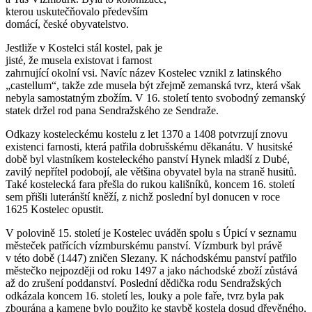
kterou uskutečňovalo především
domácí, české obyvatelstvo.
Jestliže v Kostelci stál kostel, pak je
jisté, že musela existovat i farnost
zahrnující okolní vsi. Navíc název Kostelec vznikl z latinského
„castellum“, takže zde musela být zřejmě zemanská tvrz, která však
nebyla samostatným zbožím. V 16. století tento svobodný zemanský
statek držel rod pana Sendražského ze Sendraže.
Odkazy kosteleckému kostelu z let 1370 a 1408 potvrzují znovu
existenci farnosti, která patřila dobrušskému děkanátu. V husitské
době byl vlastníkem kosteleckého panství Hynek mladší z Dubé,
zavilý nepřítel podobojí, ale většina obyvatel byla na straně husitů.
Také kostelecká fara přešla do rukou kališníků, koncem 16. století
sem přišli luteránští kněží, z nichž poslední byl donucen v roce
1625 Kostelec opustit.
V polovině 15. století je Kostelec uváděn spolu s Úpicí v seznamu
městeček patřících vízmburskému panství. Vízmburk byl právě
v této době (1447) zničen Slezany. K náchodskému panství patřilo
městečko nejpozději od roku 1497 a jako náchodské zboží zůstává
až do zrušení poddanství. Poslední dědička rodu Sendražských
odkázala koncem 16. století les, louky a pole faře, tvrz byla pak
zbourána a kamene bylo použito ke stavbě kostela dosud dřevěného.