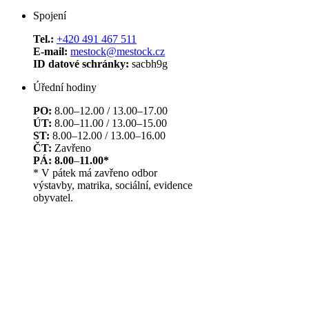
Spojení
Tel.:
+420 491 467 511
E-mail:
mestock@mestock.cz
ID datové schránky:
sacbh9g
Úřední hodiny
PO:
8.00–12.00 / 13.00–17.00
ÚT:
8.00–11.00 / 13.00–15.00
ST:
8.00–12.00 / 13.00–16.00
ČT:
Zavřeno
PÁ: 8.00
–
11.00*
* V pátek má zavřeno odbor
výstavby, matrika, sociální, evidence
obyvatel.