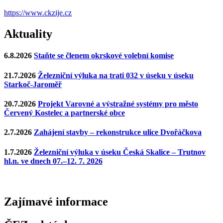
https://www.ckzije.cz
Aktuality
6.8.2026
Staňte se členem okrskové volební komise
21.7.2026
Železniční výluka na trati 032 v úseku v úseku
Starkoč-Jaroměř
20.7.2026
Projekt Varovné a výstražné systémy pro město
Červený Kostelec a partnerské obce
2.7.2026
Zahájení stavby – rekonstrukce ulice Dvořáčkova
1.7.2026
Železniční výluka v úseku Česká Skalice – Trutnov
hl.n. ve dnech 07.–12. 7. 2026
Zajímavé
informace