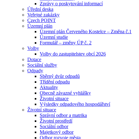
Zprávy o poskytování informací
Úřední deska
Veřejné zakázky
Czech POINT
Územní plán
Územní plán Červeného Kostelce – Změna č.1
Územní studie
Formulář – změny ÚP č. 2
Volby
Volby do zastupitelstev obcí 2026
Dotace
Sociální služby
Odpady
Sběrný dvůr odpadů
Třídění odpadu
Aktuality
Obecně závazné vyhlášky
Životní situace
Výsledky odpadového hospodářství
Životní situace
Správní odbor a matrika
Životní prostředí
Sociální odbor
Majetkový odbor
Odbor rozvoje města