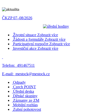
ČKZP 07–08/2026
Životní situace
Zobrazit více
Žádosti a formuláře
Zobrazit více
Participativní rozpočet
Zobrazit více
Investiční akce
Zobrazit více
Telefon:
491467511
E-mail:
mestock@mestock.cz
Odpady
Czech POINT
Úřední deska
Dětské skupiny
Záznamy ze ZM
Mobilní rozhlas
Zubní pohotovost