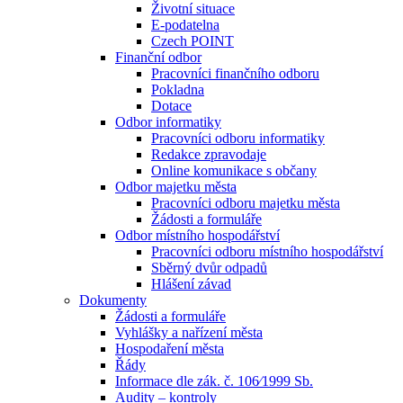
Životní situace
E-podatelna
Czech POINT
Finanční odbor
Pracovníci finančního odboru
Pokladna
Dotace
Odbor informatiky
Pracovníci odboru informatiky
Redakce zpravodaje
Online komunikace s občany
Odbor majetku města
Pracovníci odboru majetku města
Žádosti a formuláře
Odbor místního hospodářství
Pracovníci odboru místního hospodářství
Sběrný dvůr odpadů
Hlášení závad
Dokumenty
Žádosti a formuláře
Vyhlášky a nařízení města
Hospodaření města
Řády
Informace dle zák. č. 106⁄1999 Sb.
Audity – kontroly