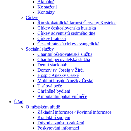
Aktuálně
Ke stažení
Kontakty
Církve
Římskokatolická farnost Červený Kostelec
Církev československá husitská
Církev adventistů sedmého dne
Církev bratrská
Českobratrská církev evangelická
Sociální služby
Charitní ošetřovatelská služba
Charitní pečovatelská služba
Denní stacionář
Domov sv. Josefa v Žirči
Hospic Anežky České
Mobilní hospic Anežky České
Tísňová péče
Chráněné bydlení
Ambulantní paliativní péče
Úřad
O městském úřadě
Základní informace ⁄ Povinné informace
Kontaktní spojení
Důvod a způsob založení
Poskytování informací