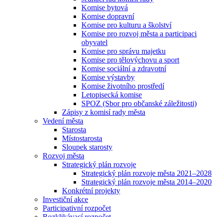
Komise bytová
Komise dopravní
Komise pro kulturu a školství
Komise pro rozvoj města a participaci
obyvatel
Komise pro správu majetku
Komise pro tělovýchovu a sport
Komise sociální a zdravotní
Komise výstavby
Komise životního prostředí
Letopisecká komise
SPOZ (Sbor pro občanské záležitosti)
Zápisy z komisí rady města
Vedení města
Starosta
Místostarosta
Sloupek starosty
Rozvoj města
Strategický plán rozvoje
Strategický plán rozvoje města 2021–2028
Strategický plán rozvoje města 2014–2020
Konkrétní projekty
Investiční akce
Participativní rozpočet
Rozklikávací rozpočet