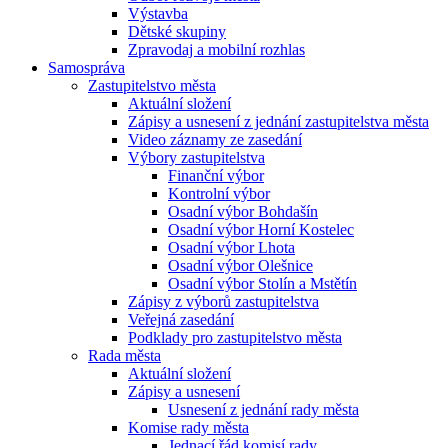
Výstavba
Dětské skupiny
Zpravodaj a mobilní rozhlas
Samospráva
Zastupitelstvo města
Aktuální složení
Zápisy a usnesení z jednání zastupitelstva města
Video záznamy ze zasedání
Výbory zastupitelstva
Finanční výbor
Kontrolní výbor
Osadní výbor Bohdašín
Osadní výbor Horní Kostelec
Osadní výbor Lhota
Osadní výbor Olešnice
Osadní výbor Stolín a Mstětín
Zápisy z výborů zastupitelstva
Veřejná zasedání
Podklady pro zastupitelstvo města
Rada města
Aktuální složení
Zápisy a usnesení
Usnesení z jednání rady města
Komise rady města
Jednací řád komisí rady