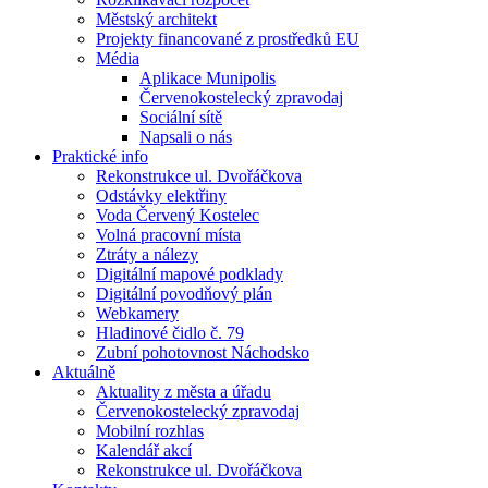
Městský architekt
Projekty financované z prostředků EU
Média
Aplikace Munipolis
Červenokostelecký zpravodaj
Sociální sítě
Napsali o nás
Praktické info
Rekonstrukce ul. Dvořáčkova
Odstávky elektřiny
Voda Červený Kostelec
Volná pracovní místa
Ztráty a nálezy
Digitální mapové podklady
Digitální povodňový plán
Webkamery
Hladinové čidlo č. 79
Zubní pohotovnost Náchodsko
Aktuálně
Aktuality z města a úřadu
Červenokostelecký zpravodaj
Mobilní rozhlas
Kalendář akcí
Rekonstrukce ul. Dvořáčkova