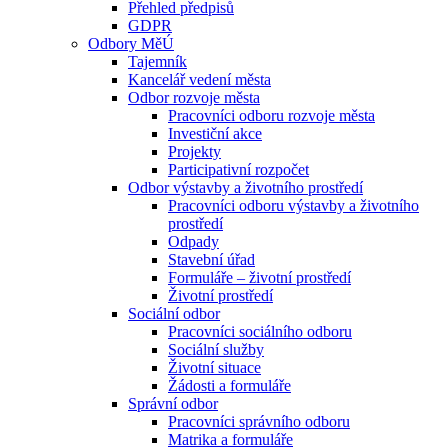
Přehled předpisů
GDPR
Odbory MěÚ
Tajemník
Kancelář vedení města
Odbor rozvoje města
Pracovníci odboru rozvoje města
Investiční akce
Projekty
Participativní rozpočet
Odbor výstavby a životního prostředí
Pracovníci odboru výstavby a životního
prostředí
Odpady
Stavební úřad
Formuláře – životní prostředí
Životní prostředí
Sociální odbor
Pracovníci sociálního odboru
Sociální služby
Životní situace
Žádosti a formuláře
Správní odbor
Pracovníci správního odboru
Matrika a formuláře