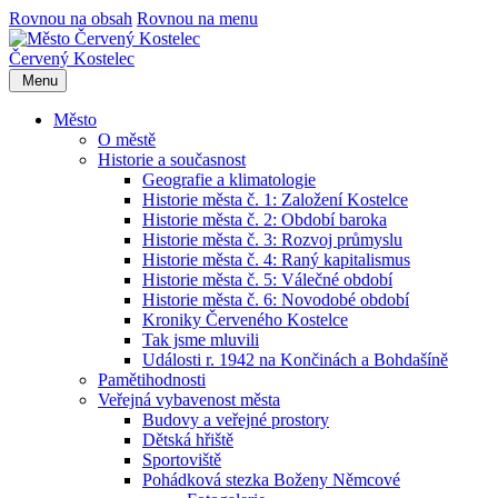
Rovnou na obsah
Rovnou na menu
Červený Kostelec
Menu
Město
O městě
Historie a současnost
Geografie a klimatologie
Historie města č. 1: Založení Kostelce
Historie města č. 2: Období baroka
Historie města č. 3: Rozvoj průmyslu
Historie města č. 4: Raný kapitalismus
Historie města č. 5: Válečné období
Historie města č. 6: Novodobé období
Kroniky Červeného Kostelce
Tak jsme mluvili
Události r. 1942 na Končinách a Bohdašíně
Pamětihodnosti
Veřejná vybavenost města
Budovy a veřejné prostory
Dětská hřiště
Sportoviště
Pohádková stezka Boženy Němcové