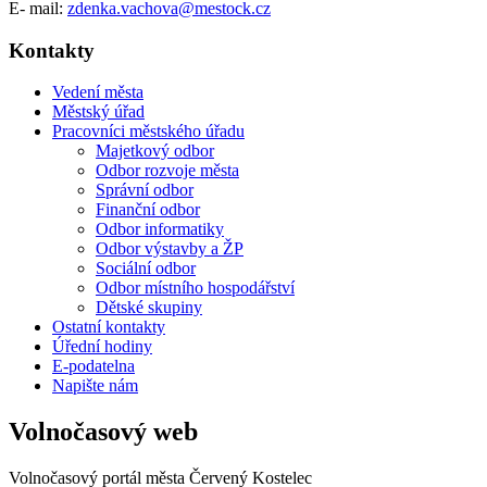
E- mail:
zdenka.vachova@mestock.cz
Kontakty
Vedení města
Městský úřad
Pracovníci městského úřadu
Majetkový odbor
Odbor rozvoje města
Správní odbor
Finanční odbor
Odbor informatiky
Odbor výstavby a ŽP
Sociální odbor
Odbor místního hospodářství
Dětské skupiny
Ostatní kontakty
Úřední hodiny
E-podatelna
Napište nám
Volnočasový web
Volnočasový portál města Červený Kostelec