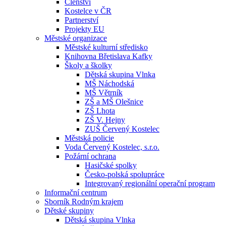
Členství
Kostelce v ČR
Partnerství
Projekty EU
Městské organizace
Městské kulturní středisko
Knihovna Břetislava Kafky
Školy a školky
Dětská skupina Vlnka
MŠ Náchodská
MŠ Větrník
ZŠ a MŠ Olešnice
ZŠ Lhota
ZŠ V. Hejny
ZUŠ Červený Kostelec
Městská policie
Voda Červený Kostelec, s.r.o.
Požární ochrana
Hasičské spolky
Česko-polská spolupráce
Integrovaný regionální operační program
Informační centrum
Sborník Rodným krajem
Dětské skupiny
Dětská skupina Vlnka