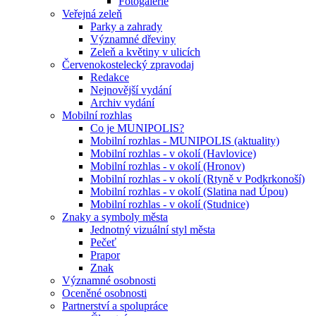
Fotogalerie
Veřejná zeleň
Parky a zahrady
Významné dřeviny
Zeleň a květiny v ulicích
Červenokostelecký zpravodaj
Redakce
Nejnovější vydání
Archiv vydání
Mobilní rozhlas
Co je MUNIPOLIS?
Mobilní rozhlas - MUNIPOLIS (aktuality)
Mobilní rozhlas - v okolí (Havlovice)
Mobilní rozhlas - v okolí (Hronov)
Mobilní rozhlas - v okolí (Rtyně v Podkrkonoší)
Mobilní rozhlas - v okolí (Slatina nad Úpou)
Mobilní rozhlas - v okolí (Studnice)
Znaky a symboly města
Jednotný vizuální styl města
Pečeť
Prapor
Znak
Významné osobnosti
Oceněné osobnosti
Partnerství a spolupráce