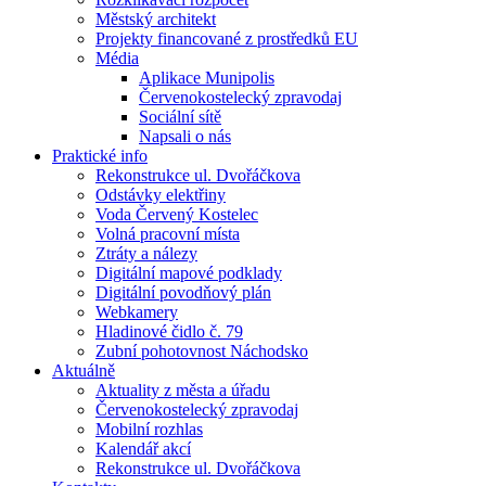
Městský architekt
Projekty financované z prostředků EU
Média
Aplikace Munipolis
Červenokostelecký zpravodaj
Sociální sítě
Napsali o nás
Praktické info
Rekonstrukce ul. Dvořáčkova
Odstávky elektřiny
Voda Červený Kostelec
Volná pracovní místa
Ztráty a nálezy
Digitální mapové podklady
Digitální povodňový plán
Webkamery
Hladinové čidlo č. 79
Zubní pohotovnost Náchodsko
Aktuálně
Aktuality z města a úřadu
Červenokostelecký zpravodaj
Mobilní rozhlas
Kalendář akcí
Rekonstrukce ul. Dvořáčkova