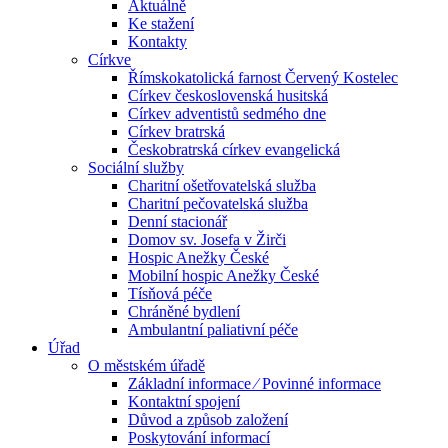
Aktuálně
Ke stažení
Kontakty
Církve
Římskokatolická farnost Červený Kostelec
Církev československá husitská
Církev adventistů sedmého dne
Církev bratrská
Českobratrská církev evangelická
Sociální služby
Charitní ošetřovatelská služba
Charitní pečovatelská služba
Denní stacionář
Domov sv. Josefa v Žirči
Hospic Anežky České
Mobilní hospic Anežky České
Tísňová péče
Chráněné bydlení
Ambulantní paliativní péče
Úřad
O městském úřadě
Základní informace ⁄ Povinné informace
Kontaktní spojení
Důvod a způsob založení
Poskytování informací