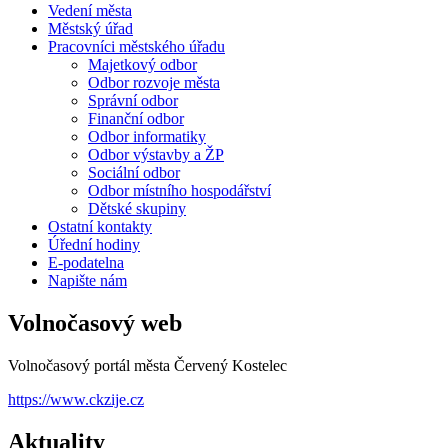
Vedení města
Městský úřad
Pracovníci městského úřadu
Majetkový odbor
Odbor rozvoje města
Správní odbor
Finanční odbor
Odbor informatiky
Odbor výstavby a ŽP
Sociální odbor
Odbor místního hospodářství
Dětské skupiny
Ostatní kontakty
Úřední hodiny
E-podatelna
Napište nám
Volnočasový web
Volnočasový portál města Červený Kostelec
https://www.ckzije.cz
Aktuality