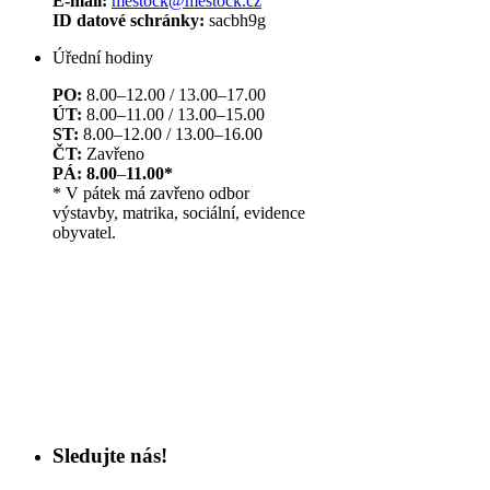
E-mail:
mestock@mestock.cz
ID datové schránky:
sacbh9g
Úřední hodiny
PO:
8.00–12.00 / 13.00–17.00
ÚT:
8.00–11.00 / 13.00–15.00
ST:
8.00–12.00 / 13.00–16.00
ČT:
Zavřeno
PÁ: 8.00
–
11.00*
* V pátek má zavřeno odbor
výstavby, matrika, sociální, evidence
obyvatel.
Sledujte nás!