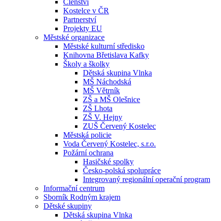
Členství
Kostelce v ČR
Partnerství
Projekty EU
Městské organizace
Městské kulturní středisko
Knihovna Břetislava Kafky
Školy a školky
Dětská skupina Vlnka
MŠ Náchodská
MŠ Větrník
ZŠ a MŠ Olešnice
ZŠ Lhota
ZŠ V. Hejny
ZUŠ Červený Kostelec
Městská policie
Voda Červený Kostelec, s.r.o.
Požární ochrana
Hasičské spolky
Česko-polská spolupráce
Integrovaný regionální operační program
Informační centrum
Sborník Rodným krajem
Dětské skupiny
Dětská skupina Vlnka