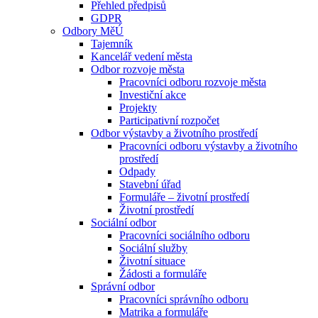
Přehled předpisů
GDPR
Odbory MěÚ
Tajemník
Kancelář vedení města
Odbor rozvoje města
Pracovníci odboru rozvoje města
Investiční akce
Projekty
Participativní rozpočet
Odbor výstavby a životního prostředí
Pracovníci odboru výstavby a životního
prostředí
Odpady
Stavební úřad
Formuláře – životní prostředí
Životní prostředí
Sociální odbor
Pracovníci sociálního odboru
Sociální služby
Životní situace
Žádosti a formuláře
Správní odbor
Pracovníci správního odboru
Matrika a formuláře