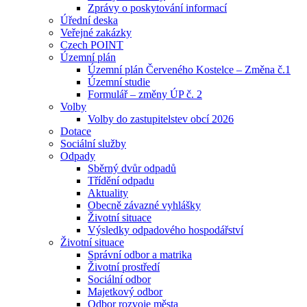
Zprávy o poskytování informací
Úřední deska
Veřejné zakázky
Czech POINT
Územní plán
Územní plán Červeného Kostelce – Změna č.1
Územní studie
Formulář – změny ÚP č. 2
Volby
Volby do zastupitelstev obcí 2026
Dotace
Sociální služby
Odpady
Sběrný dvůr odpadů
Třídění odpadu
Aktuality
Obecně závazné vyhlášky
Životní situace
Výsledky odpadového hospodářství
Životní situace
Správní odbor a matrika
Životní prostředí
Sociální odbor
Majetkový odbor
Odbor rozvoje města