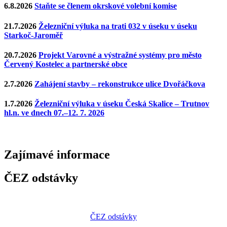
6.8.2026
Staňte se členem okrskové volební komise
21.7.2026
Železniční výluka na trati 032 v úseku v úseku
Starkoč-Jaroměř
20.7.2026
Projekt Varovné a výstražné systémy pro město
Červený Kostelec a partnerské obce
2.7.2026
Zahájení stavby – rekonstrukce ulice Dvořáčkova
1.7.2026
Železniční výluka v úseku Česká Skalice – Trutnov
hl.n. ve dnech 07.–12. 7. 2026
Zajímavé
informace
ČEZ odstávky
ČEZ odstávky