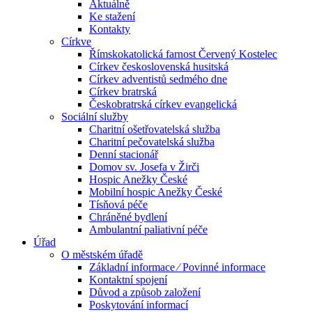
Aktuálně
Ke stažení
Kontakty
Církve
Římskokatolická farnost Červený Kostelec
Církev československá husitská
Církev adventistů sedmého dne
Církev bratrská
Českobratrská církev evangelická
Sociální služby
Charitní ošetřovatelská služba
Charitní pečovatelská služba
Denní stacionář
Domov sv. Josefa v Žirči
Hospic Anežky České
Mobilní hospic Anežky České
Tísňová péče
Chráněné bydlení
Ambulantní paliativní péče
Úřad
O městském úřadě
Základní informace ⁄ Povinné informace
Kontaktní spojení
Důvod a způsob založení
Poskytování informací