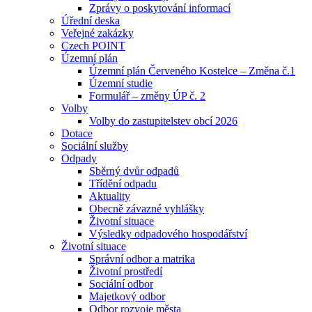
Zprávy o poskytování informací
Úřední deska
Veřejné zakázky
Czech POINT
Územní plán
Územní plán Červeného Kostelce – Změna č.1
Územní studie
Formulář – změny ÚP č. 2
Volby
Volby do zastupitelstev obcí 2026
Dotace
Sociální služby
Odpady
Sběrný dvůr odpadů
Třídění odpadu
Aktuality
Obecně závazné vyhlášky
Životní situace
Výsledky odpadového hospodářství
Životní situace
Správní odbor a matrika
Životní prostředí
Sociální odbor
Majetkový odbor
Odbor rozvoje města