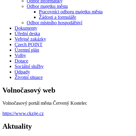
Odbor informatiky
Odbor majetku města
Pracovníci odboru majetku města
Žádosti a formuláře
Odbor místního hospodářství
Dokumenty
Úřední deska
Veřejné zakázky
Czech POINT
Územní plán
Volby
Dotace
Sociální služby
Odpady
Životní situace
Volnočasový web
Volnočasový portál města Červený Kostelec
https://www.ckzije.cz
Aktuality