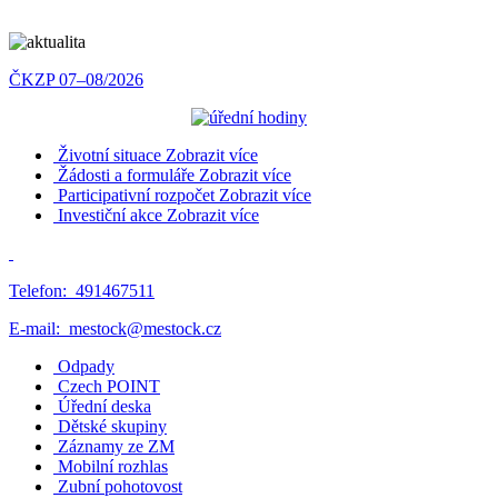
ČKZP 07–08/2026
Životní situace
Zobrazit více
Žádosti a formuláře
Zobrazit více
Participativní rozpočet
Zobrazit více
Investiční akce
Zobrazit více
Telefon:
491467511
E-mail:
mestock@mestock.cz
Odpady
Czech POINT
Úřední deska
Dětské skupiny
Záznamy ze ZM
Mobilní rozhlas
Zubní pohotovost