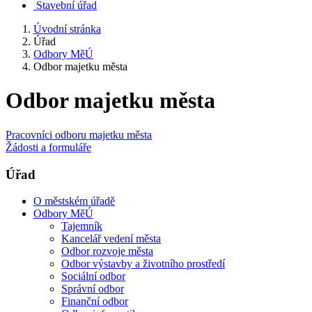
Stavební úřad
Úvodní stránka
Úřad
Odbory MěÚ
Odbor majetku města
Odbor majetku města
Pracovníci odboru majetku města
Žádosti a formuláře
Úřad
O městském úřadě
Odbory MěÚ
Tajemník
Kancelář vedení města
Odbor rozvoje města
Odbor výstavby a životního prostředí
Sociální odbor
Správní odbor
Finanční odbor