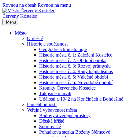
Rovnou na obsah
Rovnou na menu
Červený Kostelec
Menu
Město
O městě
Historie a současnost
Geografie a klimatologie
Historie města č. 1: Založení Kostelce
Historie města č. 2: Období baroka
Historie města č. 3: Rozvoj průmyslu
Historie města č. 4: Raný kapitalismus
Historie města č. 5: Válečné období
Historie města č. 6: Novodobé období
Kroniky Červeného Kostelce
Tak jsme mluvili
Události r. 1942 na Končinách a Bohdašíně
Pamětihodnosti
Veřejná vybavenost města
Budovy a veřejné prostory
Dětská hřiště
Sportoviště
Pohádková stezka Boženy Němcové