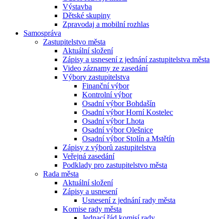
Výstavba
Dětské skupiny
Zpravodaj a mobilní rozhlas
Samospráva
Zastupitelstvo města
Aktuální složení
Zápisy a usnesení z jednání zastupitelstva města
Video záznamy ze zasedání
Výbory zastupitelstva
Finanční výbor
Kontrolní výbor
Osadní výbor Bohdašín
Osadní výbor Horní Kostelec
Osadní výbor Lhota
Osadní výbor Olešnice
Osadní výbor Stolín a Mstětín
Zápisy z výborů zastupitelstva
Veřejná zasedání
Podklady pro zastupitelstvo města
Rada města
Aktuální složení
Zápisy a usnesení
Usnesení z jednání rady města
Komise rady města
Jednací řád komisí rady