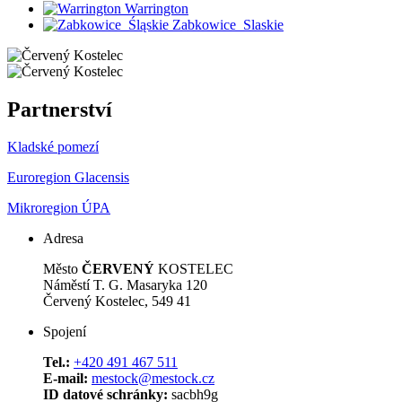
Warrington
Zabkowice_Slaskie
Partnerství
Kladské pomezí
Euroregion Glacensis
Mikroregion ÚPA
Adresa
Město
ČERVENÝ
KOSTELEC
Náměstí T. G. Masaryka 120
Červený Kostelec, 549 41
Spojení
Tel.:
+420 491 467 511
E-mail:
mestock@mestock.cz
ID datové schránky:
sacbh9g