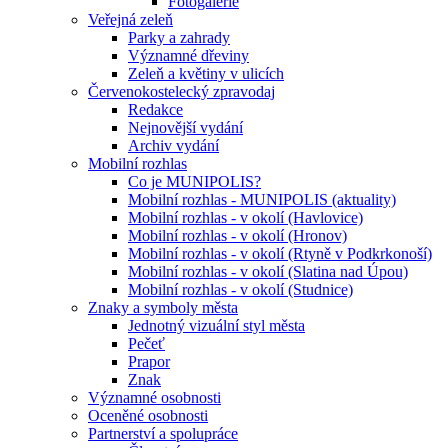
Fotogalerie
Veřejná zeleň
Parky a zahrady
Významné dřeviny
Zeleň a květiny v ulicích
Červenokostelecký zpravodaj
Redakce
Nejnovější vydání
Archiv vydání
Mobilní rozhlas
Co je MUNIPOLIS?
Mobilní rozhlas - MUNIPOLIS (aktuality)
Mobilní rozhlas - v okolí (Havlovice)
Mobilní rozhlas - v okolí (Hronov)
Mobilní rozhlas - v okolí (Rtyně v Podkrkonoší)
Mobilní rozhlas - v okolí (Slatina nad Úpou)
Mobilní rozhlas - v okolí (Studnice)
Znaky a symboly města
Jednotný vizuální styl města
Pečeť
Prapor
Znak
Významné osobnosti
Oceněné osobnosti
Partnerství a spolupráce