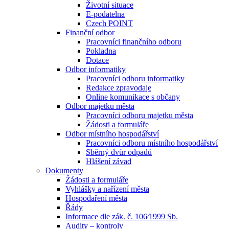
Životní situace
E-podatelna
Czech POINT
Finanční odbor
Pracovníci finančního odboru
Pokladna
Dotace
Odbor informatiky
Pracovníci odboru informatiky
Redakce zpravodaje
Online komunikace s občany
Odbor majetku města
Pracovníci odboru majetku města
Žádosti a formuláře
Odbor místního hospodářství
Pracovníci odboru místního hospodářství
Sběrný dvůr odpadů
Hlášení závad
Dokumenty
Žádosti a formuláře
Vyhlášky a nařízení města
Hospodaření města
Řády
Informace dle zák. č. 106⁄1999 Sb.
Audity – kontroly