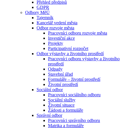
Přehled předpisů
GDPR
Odbory MěÚ
Tajemník
Kancelář vedení města
Odbor rozvoje města
Pracovníci odboru rozvoje města
Investiční akce
Projekty
Participativní rozpočet
Odbor výstavby a životního prostředí
Pracovníci odboru výstavby a životního
prostředí
Odpady
Stavební úřad
Formuláře – životní prostředí
Životní prostředí
Sociální odbor
Pracovníci sociálního odboru
Sociální služby
Životní situace
Žádosti a formuláře
Správní odbor
Pracovníci správního odboru
Matrika a formuláře