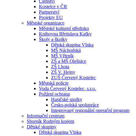
Členství
Kostelce v ČR
Partnerství
Projekty EU
Městské organizace
Městské kulturní středisko
Knihovna Břetislava Kafky
Školy a školky
Dětská skupina Vlnka
MŠ Náchodská
MŠ Větrník
ZŠ a MŠ Olešnice
ZŠ Lhota
ZŠ V. Hejny
ZUŠ Červený Kostelec
Městská policie
Voda Červený Kostelec, s.r.o.
Požární ochrana
Hasičské spolky
Česko-polská spolupráce
Integrovaný regionální operační program
Informační centrum
Sborník Rodným krajem
Dětské skupiny
Dětská skupina Vlnka