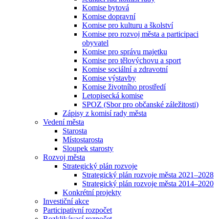
Komise bytová
Komise dopravní
Komise pro kulturu a školství
Komise pro rozvoj města a participaci
obyvatel
Komise pro správu majetku
Komise pro tělovýchovu a sport
Komise sociální a zdravotní
Komise výstavby
Komise životního prostředí
Letopisecká komise
SPOZ (Sbor pro občanské záležitosti)
Zápisy z komisí rady města
Vedení města
Starosta
Místostarosta
Sloupek starosty
Rozvoj města
Strategický plán rozvoje
Strategický plán rozvoje města 2021–2028
Strategický plán rozvoje města 2014–2020
Konkrétní projekty
Investiční akce
Participativní rozpočet
Rozklikávací rozpočet