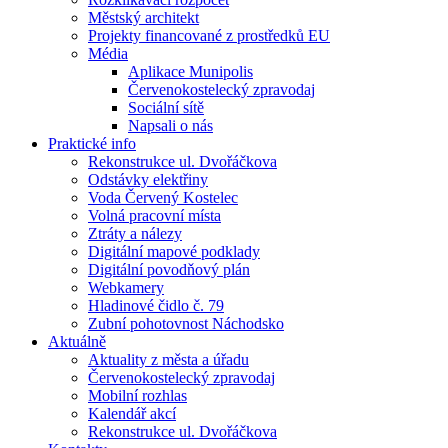
Městský architekt
Projekty financované z prostředků EU
Média
Aplikace Munipolis
Červenokostelecký zpravodaj
Sociální sítě
Napsali o nás
Praktické info
Rekonstrukce ul. Dvořáčkova
Odstávky elektřiny
Voda Červený Kostelec
Volná pracovní místa
Ztráty a nálezy
Digitální mapové podklady
Digitální povodňový plán
Webkamery
Hladinové čidlo č. 79
Zubní pohotovnost Náchodsko
Aktuálně
Aktuality z města a úřadu
Červenokostelecký zpravodaj
Mobilní rozhlas
Kalendář akcí
Rekonstrukce ul. Dvořáčkova