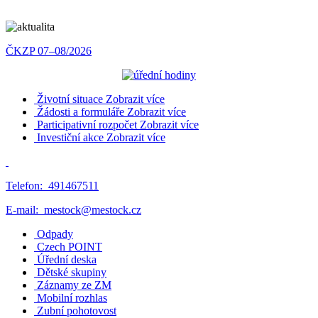
ČKZP 07–08/2026
Životní situace
Zobrazit více
Žádosti a formuláře
Zobrazit více
Participativní rozpočet
Zobrazit více
Investiční akce
Zobrazit více
Telefon:
491467511
E-mail:
mestock@mestock.cz
Odpady
Czech POINT
Úřední deska
Dětské skupiny
Záznamy ze ZM
Mobilní rozhlas
Zubní pohotovost