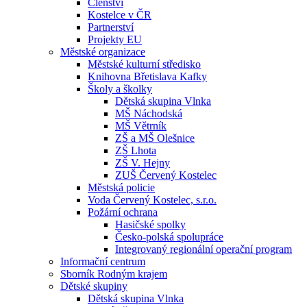
Členství
Kostelce v ČR
Partnerství
Projekty EU
Městské organizace
Městské kulturní středisko
Knihovna Břetislava Kafky
Školy a školky
Dětská skupina Vlnka
MŠ Náchodská
MŠ Větrník
ZŠ a MŠ Olešnice
ZŠ Lhota
ZŠ V. Hejny
ZUŠ Červený Kostelec
Městská policie
Voda Červený Kostelec, s.r.o.
Požární ochrana
Hasičské spolky
Česko-polská spolupráce
Integrovaný regionální operační program
Informační centrum
Sborník Rodným krajem
Dětské skupiny
Dětská skupina Vlnka