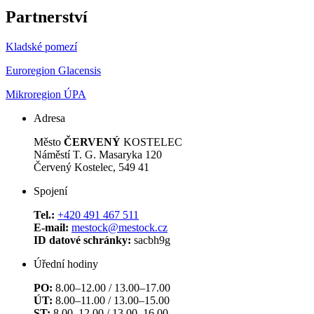
Partnerství
Kladské pomezí
Euroregion Glacensis
Mikroregion ÚPA
Adresa
Město
ČERVENÝ
KOSTELEC
Náměstí T. G. Masaryka 120
Červený Kostelec, 549 41
Spojení
Tel.:
+420 491 467 511
E-mail:
mestock@mestock.cz
ID datové schránky:
sacbh9g
Úřední hodiny
PO:
8.00–12.00 / 13.00–17.00
ÚT:
8.00–11.00 / 13.00–15.00
ST:
8.00–12.00 / 13.00–16.00