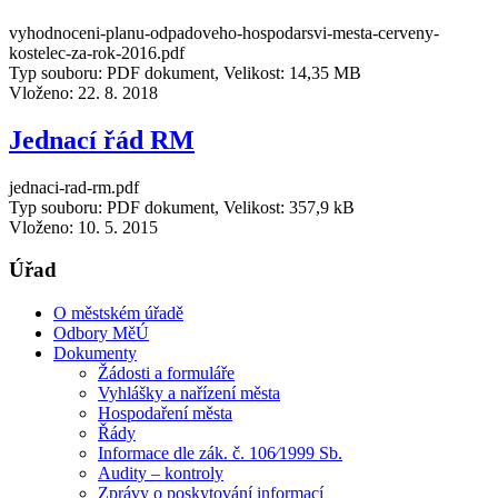
vyhodnoceni-planu-odpadoveho-hospodarsvi-mesta-cerveny-
kostelec-za-rok-2016.pdf
Typ souboru: PDF dokument, Velikost: 14,35 MB
Vloženo:
22. 8. 2018
Jednací řád RM
jednaci-rad-rm.pdf
Typ souboru: PDF dokument, Velikost: 357,9 kB
Vloženo:
10. 5. 2015
Úřad
O městském úřadě
Odbory MěÚ
Dokumenty
Žádosti a formuláře
Vyhlášky a nařízení města
Hospodaření města
Řády
Informace dle zák. č. 106⁄1999 Sb.
Audity – kontroly
Zprávy o poskytování informací