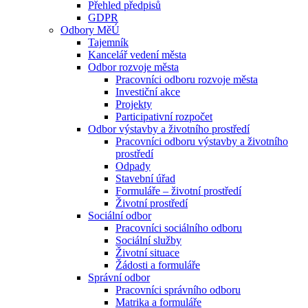
Přehled předpisů
GDPR
Odbory MěÚ
Tajemník
Kancelář vedení města
Odbor rozvoje města
Pracovníci odboru rozvoje města
Investiční akce
Projekty
Participativní rozpočet
Odbor výstavby a životního prostředí
Pracovníci odboru výstavby a životního
prostředí
Odpady
Stavební úřad
Formuláře – životní prostředí
Životní prostředí
Sociální odbor
Pracovníci sociálního odboru
Sociální služby
Životní situace
Žádosti a formuláře
Správní odbor
Pracovníci správního odboru
Matrika a formuláře