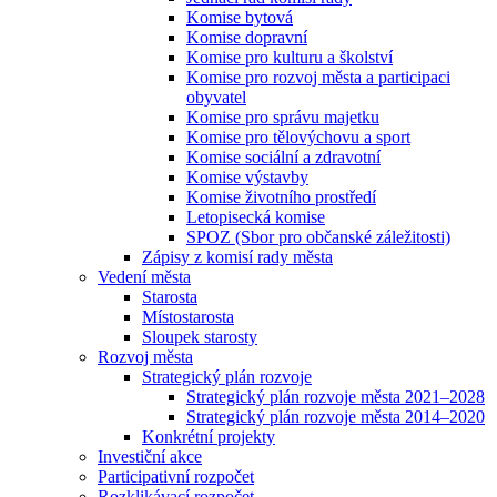
Komise bytová
Komise dopravní
Komise pro kulturu a školství
Komise pro rozvoj města a participaci
obyvatel
Komise pro správu majetku
Komise pro tělovýchovu a sport
Komise sociální a zdravotní
Komise výstavby
Komise životního prostředí
Letopisecká komise
SPOZ (Sbor pro občanské záležitosti)
Zápisy z komisí rady města
Vedení města
Starosta
Místostarosta
Sloupek starosty
Rozvoj města
Strategický plán rozvoje
Strategický plán rozvoje města 2021–2028
Strategický plán rozvoje města 2014–2020
Konkrétní projekty
Investiční akce
Participativní rozpočet
Rozklikávací rozpočet