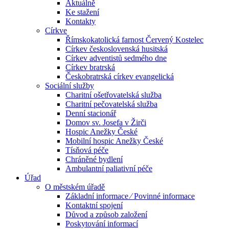
Aktuálně
Ke stažení
Kontakty
Církve
Římskokatolická farnost Červený Kostelec
Církev československá husitská
Církev adventistů sedmého dne
Církev bratrská
Českobratrská církev evangelická
Sociální služby
Charitní ošetřovatelská služba
Charitní pečovatelská služba
Denní stacionář
Domov sv. Josefa v Žirči
Hospic Anežky České
Mobilní hospic Anežky České
Tísňová péče
Chráněné bydlení
Ambulantní paliativní péče
Úřad
O městském úřadě
Základní informace ⁄ Povinné informace
Kontaktní spojení
Důvod a způsob založení
Poskytování informací