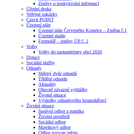
Zprávy o poskytování informací
Úřední deska
Veřejné zakázky
Czech POINT
Územní plán
Územní plán Červeného Kostelce – Změna č.1
Územní studie
Formulář – změny ÚP č. 2
Volby
Volby do zastupitelstev obcí 2026
Dotace
Sociální služby
Odpady
Sběrný dvůr odpadů
Třídění odpadu
Aktuality
Obecně závazné vyhlášky
Životní situace
Výsledky odpadového hospodářství
Životní situace
Správní odbor a matrika
Životní prostředí
Sociální odbor
Majetkový odbor
Odbor rozvoje města