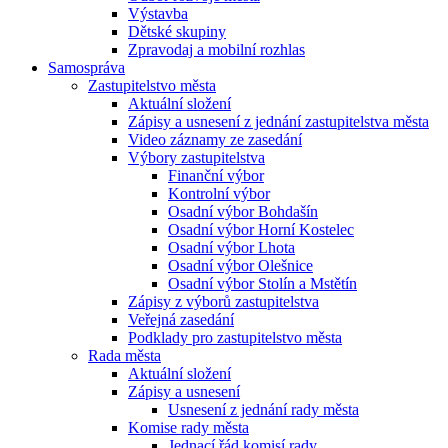
Výstavba
Dětské skupiny
Zpravodaj a mobilní rozhlas
Samospráva
Zastupitelstvo města
Aktuální složení
Zápisy a usnesení z jednání zastupitelstva města
Video záznamy ze zasedání
Výbory zastupitelstva
Finanční výbor
Kontrolní výbor
Osadní výbor Bohdašín
Osadní výbor Horní Kostelec
Osadní výbor Lhota
Osadní výbor Olešnice
Osadní výbor Stolín a Mstětín
Zápisy z výborů zastupitelstva
Veřejná zasedání
Podklady pro zastupitelstvo města
Rada města
Aktuální složení
Zápisy a usnesení
Usnesení z jednání rady města
Komise rady města
Jednací řád komisí rady