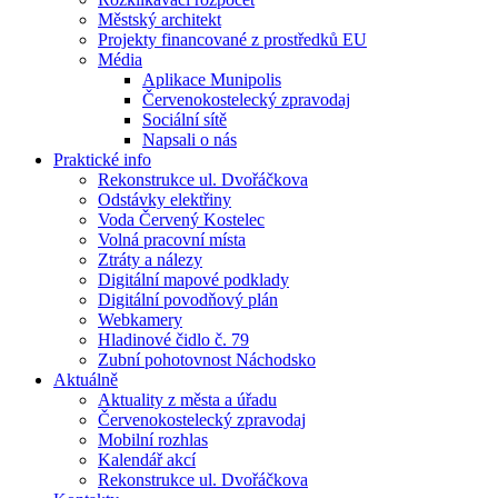
Městský architekt
Projekty financované z prostředků EU
Média
Aplikace Munipolis
Červenokostelecký zpravodaj
Sociální sítě
Napsali o nás
Praktické info
Rekonstrukce ul. Dvořáčkova
Odstávky elektřiny
Voda Červený Kostelec
Volná pracovní místa
Ztráty a nálezy
Digitální mapové podklady
Digitální povodňový plán
Webkamery
Hladinové čidlo č. 79
Zubní pohotovnost Náchodsko
Aktuálně
Aktuality z města a úřadu
Červenokostelecký zpravodaj
Mobilní rozhlas
Kalendář akcí
Rekonstrukce ul. Dvořáčkova