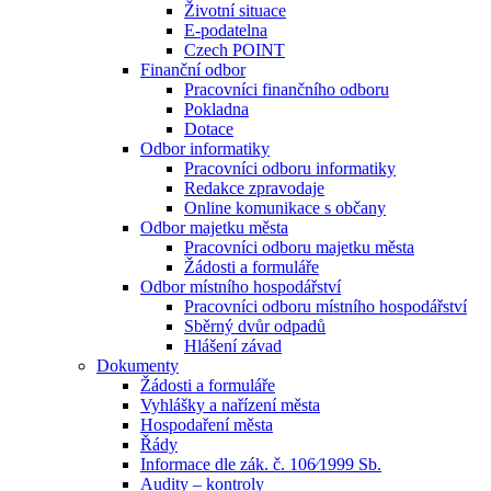
Životní situace
E-podatelna
Czech POINT
Finanční odbor
Pracovníci finančního odboru
Pokladna
Dotace
Odbor informatiky
Pracovníci odboru informatiky
Redakce zpravodaje
Online komunikace s občany
Odbor majetku města
Pracovníci odboru majetku města
Žádosti a formuláře
Odbor místního hospodářství
Pracovníci odboru místního hospodářství
Sběrný dvůr odpadů
Hlášení závad
Dokumenty
Žádosti a formuláře
Vyhlášky a nařízení města
Hospodaření města
Řády
Informace dle zák. č. 106⁄1999 Sb.
Audity – kontroly