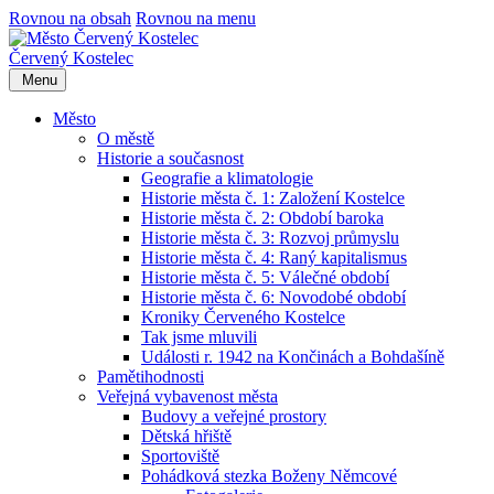
Rovnou na obsah
Rovnou na menu
Červený Kostelec
Menu
Město
O městě
Historie a současnost
Geografie a klimatologie
Historie města č. 1: Založení Kostelce
Historie města č. 2: Období baroka
Historie města č. 3: Rozvoj průmyslu
Historie města č. 4: Raný kapitalismus
Historie města č. 5: Válečné období
Historie města č. 6: Novodobé období
Kroniky Červeného Kostelce
Tak jsme mluvili
Události r. 1942 na Končinách a Bohdašíně
Pamětihodnosti
Veřejná vybavenost města
Budovy a veřejné prostory
Dětská hřiště
Sportoviště
Pohádková stezka Boženy Němcové