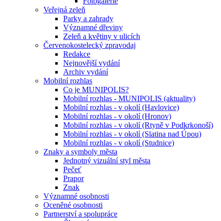
Fotogalerie
Veřejná zeleň
Parky a zahrady
Významné dřeviny
Zeleň a květiny v ulicích
Červenokostelecký zpravodaj
Redakce
Nejnovější vydání
Archiv vydání
Mobilní rozhlas
Co je MUNIPOLIS?
Mobilní rozhlas - MUNIPOLIS (aktuality)
Mobilní rozhlas - v okolí (Havlovice)
Mobilní rozhlas - v okolí (Hronov)
Mobilní rozhlas - v okolí (Rtyně v Podkrkonoší)
Mobilní rozhlas - v okolí (Slatina nad Úpou)
Mobilní rozhlas - v okolí (Studnice)
Znaky a symboly města
Jednotný vizuální styl města
Pečeť
Prapor
Znak
Významné osobnosti
Oceněné osobnosti
Partnerství a spolupráce