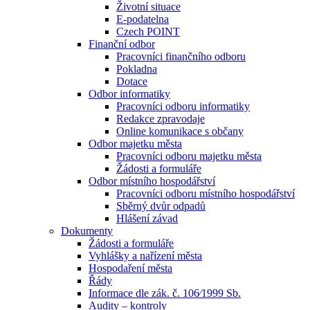
Životní situace
E-podatelna
Czech POINT
Finanční odbor
Pracovníci finančního odboru
Pokladna
Dotace
Odbor informatiky
Pracovníci odboru informatiky
Redakce zpravodaje
Online komunikace s občany
Odbor majetku města
Pracovníci odboru majetku města
Žádosti a formuláře
Odbor místního hospodářství
Pracovníci odboru místního hospodářství
Sběrný dvůr odpadů
Hlášení závad
Dokumenty
Žádosti a formuláře
Vyhlášky a nařízení města
Hospodaření města
Řády
Informace dle zák. č. 106⁄1999 Sb.
Audity – kontroly