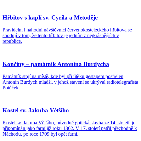
Hřbitov s kaplí sv. Cyrila a Metoděje
Pravidelní i náhodní návštěvníci červenokosteleckého hřbitova se
shodují v tom, že tento hřbitov je jedním z nejkrásnějších v
republice.
Končiny – památník Antonína Burdycha
Památník stojí na místě, kde byl při útěku gestapem postřelen
Antonín Burdych mladší, v jehož stavení se ukrýval radiotelegrafista
Potůček.
Kostel sv. Jakuba Většího
Kostel sv. Jakuba Většího, původně gotická stavba ze 14. století, je
připomínán jako farní již roku 1362. V 17. století patřil přechodně k
Náchodu, po roce 1709 byl opět farní.