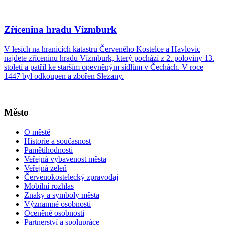
Zřícenina hradu Vízmburk
V lesích na hranicích katastru Červeného Kostelce a Havlovic
najdete zříceninu hradu Vízmburk, který pochází z 2. poloviny 13.
století a patřil ke starším opevněným sídlům v Čechách. V roce
1447 byl odkoupen a zbořen Slezany.
Město
O městě
Historie a současnost
Pamětihodnosti
Veřejná vybavenost města
Veřejná zeleň
Červenokostelecký zpravodaj
Mobilní rozhlas
Znaky a symboly města
Významné osobnosti
Oceněné osobnosti
Partnerství a spolupráce