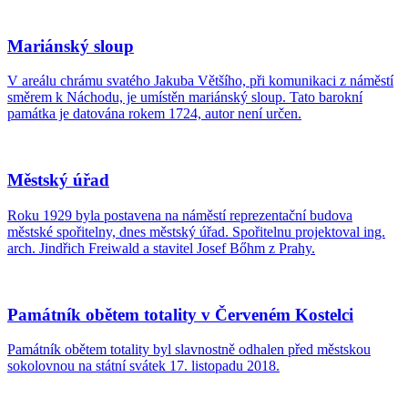
Mariánský sloup
V areálu chrámu svatého Jakuba Většího, při komunikaci z náměstí
směrem k Náchodu, je umístěn mariánský sloup. Tato barokní
památka je datována rokem 1724, autor není určen.
Městský úřad
Roku 1929 byla postavena na náměstí reprezentační budova
městské spořitelny, dnes městský úřad. Spořitelnu projektoval ing.
arch. Jindřich Freiwald a stavitel Josef Bőhm z Prahy.
Památník obětem totality v Červeném Kostelci
Památník obětem totality byl slavnostně odhalen před městskou
sokolovnou na státní svátek 17. listopadu 2018.