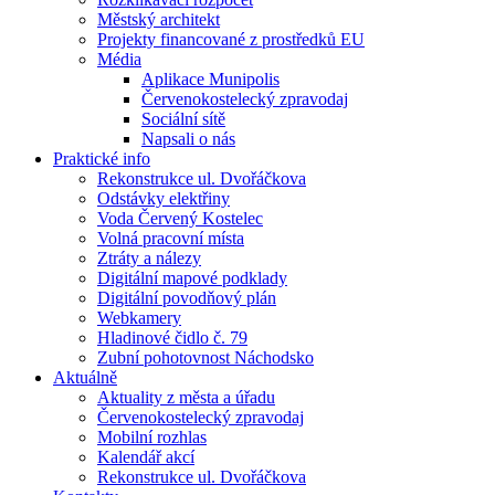
Městský architekt
Projekty financované z prostředků EU
Média
Aplikace Munipolis
Červenokostelecký zpravodaj
Sociální sítě
Napsali o nás
Praktické info
Rekonstrukce ul. Dvořáčkova
Odstávky elektřiny
Voda Červený Kostelec
Volná pracovní místa
Ztráty a nálezy
Digitální mapové podklady
Digitální povodňový plán
Webkamery
Hladinové čidlo č. 79
Zubní pohotovnost Náchodsko
Aktuálně
Aktuality z města a úřadu
Červenokostelecký zpravodaj
Mobilní rozhlas
Kalendář akcí
Rekonstrukce ul. Dvořáčkova