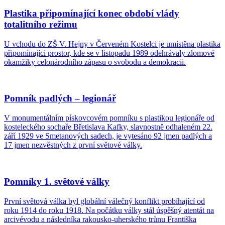
Plastika připomínající konec období vlády
totalitního režimu
U vchodu do ZŠ V. Hejny v Červeném Kostelci je umístěna plastika
připomínající prostor, kde se v listopadu 1989 odehrávaly zlomové
okamžiky celonárodního zápasu o svobodu a demokracii.
Pomník padlých – legionář
V monumentálním pískovcovém pomníku s plastikou legionáře od
kosteleckého sochaře Břetislava Kafky, slavnostně odhaleném 22.
září 1929 ve Smetanových sadech, je vytesáno 92 jmen padlých a
17 jmen nezvěstných z první světové války.
Pomníky 1. světové války
První světová válka byl globální válečný konflikt probíhající od
roku 1914 do roku 1918. Na počátku války stál úspěšný atentát na
arcivévodu a následníka rakousko-uherského trůnu Františka