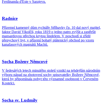
Ferdinanda d'Este v Sarajevu.
Radnice
Přízemní kamenný dům rychtáře Stříhavky čp. 10 dal nový majitel,
faktor David Vikolčil, roku 1819 o jedno patro zvýšit a zastřešit
mansardovou střechou krytou šindelem. V poschodí si zřídil
přepychový byt, v přízemí bohatý plátenický obchod po vzoru
kanafasových magnátů Machů.
Socha Boženy Němcové
V šedesátých letech minulého století vznikl na tehdejším národním
výboru nápad na zhotovení sochy spisovatelky Boženy Němcové,
která by připomínala pobyt této významné osobnosti v Červeném
Kostelci.
Socha sv. Ludmily