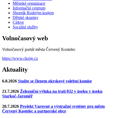
Městské organizace
Informační centrum
Sborník Rodným krajem
Dětské skupiny
Církve
Sociální služby
Volnočasový web
Volnočasový portál města Červený Kostelec
https://www.ckzije.cz
Aktuality
6.8.2026
Staňte se členem okrskové volební komise
21.7.2026
Železniční výluka na trati 032 v úseku v úseku
Starkoč-Jaroměř
20.7.2026
Projekt Varovné a výstražné systémy pro město
Červený Kostelec a partnerské obce