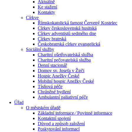
Aktuálně
Ke stažení
Kontakty
Církve
Římskokatolická farnost Červený Kostelec
Církev československá husitská
Církev adventistů sedmého dne
Církev bratrská
Českobratrská církev evangelická
Sociální služby
Charitní ošetřovatelská služba
Charitní pečovatelská služba
Denní stacionář
Domov sv. Josefa v Žirči
Hospic Anežky České
Mobilní hospic Anežky České
Tísňová péče
Chráněné bydlení
Ambulantní paliativní péče
Úřad
O městském úřadě
Základní informace ⁄ Povinné informace
Kontaktní spojení
Důvod a způsob založení
Poskytování informací