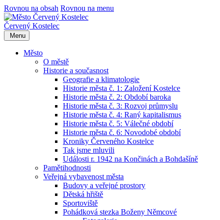
Rovnou na obsah
Rovnou na menu
Červený Kostelec
Menu
Město
O městě
Historie a současnost
Geografie a klimatologie
Historie města č. 1: Založení Kostelce
Historie města č. 2: Období baroka
Historie města č. 3: Rozvoj průmyslu
Historie města č. 4: Raný kapitalismus
Historie města č. 5: Válečné období
Historie města č. 6: Novodobé období
Kroniky Červeného Kostelce
Tak jsme mluvili
Události r. 1942 na Končinách a Bohdašíně
Pamětihodnosti
Veřejná vybavenost města
Budovy a veřejné prostory
Dětská hřiště
Sportoviště
Pohádková stezka Boženy Němcové