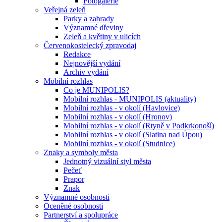
Fotogalerie
Veřejná zeleň
Parky a zahrady
Významné dřeviny
Zeleň a květiny v ulicích
Červenokostelecký zpravodaj
Redakce
Nejnovější vydání
Archiv vydání
Mobilní rozhlas
Co je MUNIPOLIS?
Mobilní rozhlas - MUNIPOLIS (aktuality)
Mobilní rozhlas - v okolí (Havlovice)
Mobilní rozhlas - v okolí (Hronov)
Mobilní rozhlas - v okolí (Rtyně v Podkrkonoší)
Mobilní rozhlas - v okolí (Slatina nad Úpou)
Mobilní rozhlas - v okolí (Studnice)
Znaky a symboly města
Jednotný vizuální styl města
Pečeť
Prapor
Znak
Významné osobnosti
Oceněné osobnosti
Partnerství a spolupráce