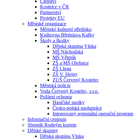
Členství
Kostelce v ČR
Partnerství
Projekty EU
Městské organizace
Městské kulturní středisko
Knihovna Břetislava Kafky
Školy a školky
Dětská skupina Vlnka
MŠ Náchodská
MŠ Větrník
ZŠ a MŠ Olešnice
ZŠ Lhota
ZŠ V. Hejny
ZUŠ Červený Kostelec
Městská policie
Voda Červený Kostelec, s.r.o.
Požární ochrana
Hasičské spolky
Česko-polská spolupráce
Integrovaný regionální operační program
Informační centrum
Sborník Rodným krajem
Dětské skupiny
Dětská skupina Vlnka