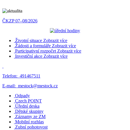
ČKZP 07–08/2026
Životní situace
Zobrazit více
Žádosti a formuláře
Zobrazit více
Participativní rozpočet
Zobrazit více
Investiční akce
Zobrazit více
Telefon:
491467511
E-mail:
mestock@mestock.cz
Odpady
Czech POINT
Úřední deska
Dětské skupiny
Záznamy ze ZM
Mobilní rozhlas
Zubní pohotovost