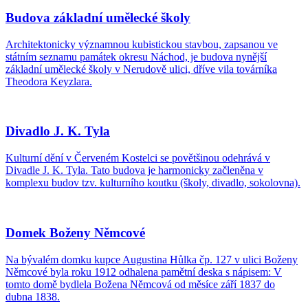
Budova základní umělecké školy
Architektonicky významnou kubistickou stavbou, zapsanou ve
státním seznamu památek okresu Náchod, je budova nynější
základní umělecké školy v Nerudově ulici, dříve vila továrníka
Theodora Keyzlara.
Divadlo J. K. Tyla
Kulturní dění v Červeném Kostelci se povětšinou odehrává v
Divadle J. K. Tyla. Tato budova je harmonicky začleněna v
komplexu budov tzv. kulturního koutku (školy, divadlo, sokolovna).
Domek Boženy Němcové
Na bývalém domku kupce Augustina Hůlka čp. 127 v ulici Boženy
Němcové byla roku 1912 odhalena pamětní deska s nápisem: V
tomto domě bydlela Božena Němcová od měsíce září 1837 do
dubna 1838.