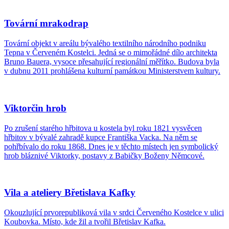
Tovární mrakodrap
Tovární objekt v areálu bývalého textilního národního podniku
Tepna v Červeném Kostelci. Jedná se o mimořádné dílo architekta
Bruno Bauera, vysoce přesahující regionální měřítko. Budova byla
v dubnu 2011 prohlášena kulturní památkou Ministerstvem kultury.
Viktorčin hrob
Po zrušení starého hřbitova u kostela byl roku 1821 vysvěcen
hřbitov v bývalé zahradě kupce Františka Vacka. Na něm se
pohřbívalo do roku 1868. Dnes je v těchto místech jen symbolický
hrob bláznivé Viktorky, postavy z Babičky Boženy Němcové.
Vila a ateliery Břetislava Kafky
Okouzlující prvorepubliková vila v srdci Červeného Kostelce v ulici
Koubovka. Místo, kde žil a tvořil Břetislav Kafka.