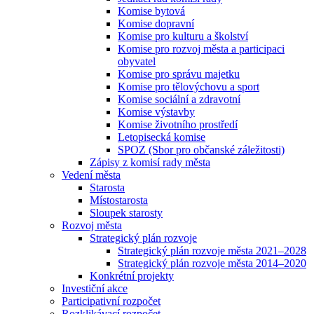
Komise bytová
Komise dopravní
Komise pro kulturu a školství
Komise pro rozvoj města a participaci
obyvatel
Komise pro správu majetku
Komise pro tělovýchovu a sport
Komise sociální a zdravotní
Komise výstavby
Komise životního prostředí
Letopisecká komise
SPOZ (Sbor pro občanské záležitosti)
Zápisy z komisí rady města
Vedení města
Starosta
Místostarosta
Sloupek starosty
Rozvoj města
Strategický plán rozvoje
Strategický plán rozvoje města 2021–2028
Strategický plán rozvoje města 2014–2020
Konkrétní projekty
Investiční akce
Participativní rozpočet
Rozklikávací rozpočet