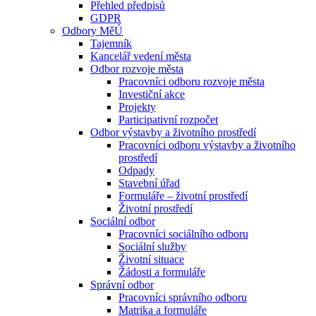
Přehled předpisů
GDPR
Odbory MěÚ
Tajemník
Kancelář vedení města
Odbor rozvoje města
Pracovníci odboru rozvoje města
Investiční akce
Projekty
Participativní rozpočet
Odbor výstavby a životního prostředí
Pracovníci odboru výstavby a životního
prostředí
Odpady
Stavební úřad
Formuláře – životní prostředí
Životní prostředí
Sociální odbor
Pracovníci sociálního odboru
Sociální služby
Životní situace
Žádosti a formuláře
Správní odbor
Pracovníci správního odboru
Matrika a formuláře