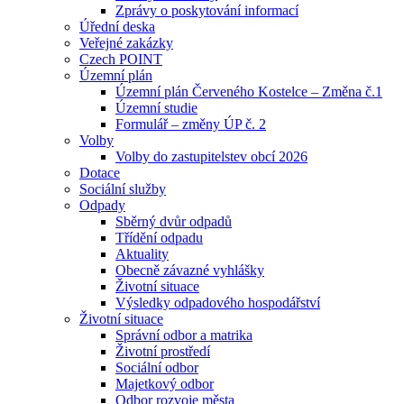
Zprávy o poskytování informací
Úřední deska
Veřejné zakázky
Czech POINT
Územní plán
Územní plán Červeného Kostelce – Změna č.1
Územní studie
Formulář – změny ÚP č. 2
Volby
Volby do zastupitelstev obcí 2026
Dotace
Sociální služby
Odpady
Sběrný dvůr odpadů
Třídění odpadu
Aktuality
Obecně závazné vyhlášky
Životní situace
Výsledky odpadového hospodářství
Životní situace
Správní odbor a matrika
Životní prostředí
Sociální odbor
Majetkový odbor
Odbor rozvoje města