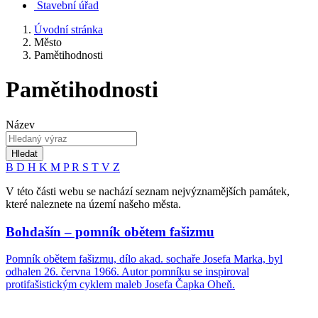
Stavební úřad
Úvodní stránka
Město
Pamětihodnosti
Pamětihodnosti
Název
Hledat
B
D
H
K
M
P
R
S
T
V
Z
V této části webu se nachází seznam nejvýznamějších památek,
které naleznete na území našeho města.
Bohdašín – pomník obětem fašizmu
Pomník obětem fašizmu, dílo akad. sochaře Josefa Marka, byl
odhalen 26. června 1966. Autor pomníku se inspiroval
protifašistickým cyklem maleb Josefa Čapka Oheň.