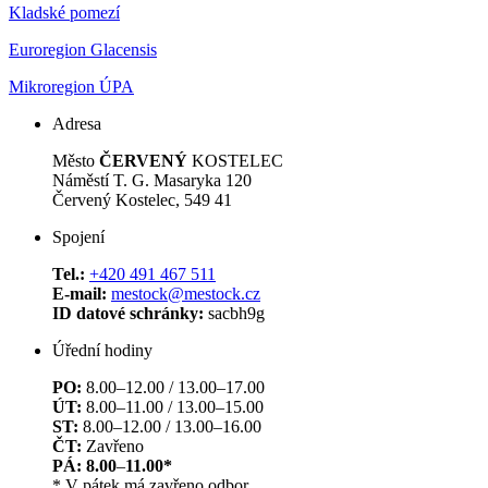
Kladské pomezí
Euroregion Glacensis
Mikroregion ÚPA
Adresa
Město
ČERVENÝ
KOSTELEC
Náměstí T. G. Masaryka 120
Červený Kostelec, 549 41
Spojení
Tel.:
+420 491 467 511
E-mail:
mestock@mestock.cz
ID datové schránky:
sacbh9g
Úřední hodiny
PO:
8.00–12.00 / 13.00–17.00
ÚT:
8.00–11.00 / 13.00–15.00
ST:
8.00–12.00 / 13.00–16.00
ČT:
Zavřeno
PÁ: 8.00
–
11.00*
* V pátek má zavřeno odbor