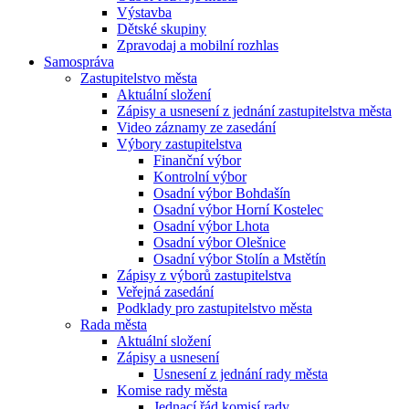
Výstavba
Dětské skupiny
Zpravodaj a mobilní rozhlas
Samospráva
Zastupitelstvo města
Aktuální složení
Zápisy a usnesení z jednání zastupitelstva města
Video záznamy ze zasedání
Výbory zastupitelstva
Finanční výbor
Kontrolní výbor
Osadní výbor Bohdašín
Osadní výbor Horní Kostelec
Osadní výbor Lhota
Osadní výbor Olešnice
Osadní výbor Stolín a Mstětín
Zápisy z výborů zastupitelstva
Veřejná zasedání
Podklady pro zastupitelstvo města
Rada města
Aktuální složení
Zápisy a usnesení
Usnesení z jednání rady města
Komise rady města
Jednací řád komisí rady