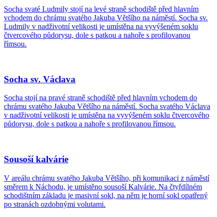
Socha svaté Ludmily stojí na levé straně schodiště před hlavním
vchodem do chrámu svatého Jakuba Většího na náměstí. Socha sv.
Ludmily v nadživotní velikosti je umístěna na vyvýšeném soklu
čtvercového půdorysu, dole s patkou a nahoře s profilovanou
římsou.
Socha sv. Václava
Socha stojí na pravé straně schodiště před hlavním vchodem do
chrámu svatého Jakuba Většího na náměstí. Socha svatého Václava
v nadživotní velikosti je umístěna na vyvýšeném soklu čtvercového
půdorysu, dole s patkou a nahoře s profilovanou římsou.
Sousoší kalvárie
V areálu chrámu svatého Jakuba Většího, při komunikaci z náměstí
směrem k Náchodu, je umístěno sousoší Kalvárie. Na čtyřdílném
schodištním základu je masivní sokl, na něm je horní sokl opatřený
po stranách ozdobnými volutami.