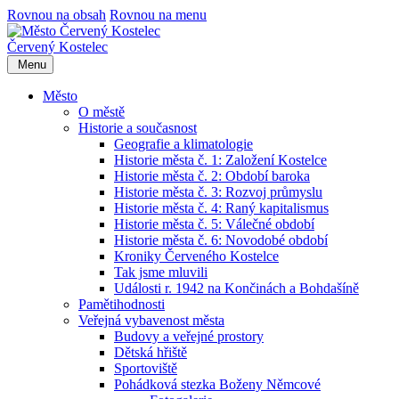
Rovnou na obsah
Rovnou na menu
Červený Kostelec
Menu
Město
O městě
Historie a současnost
Geografie a klimatologie
Historie města č. 1: Založení Kostelce
Historie města č. 2: Období baroka
Historie města č. 3: Rozvoj průmyslu
Historie města č. 4: Raný kapitalismus
Historie města č. 5: Válečné období
Historie města č. 6: Novodobé období
Kroniky Červeného Kostelce
Tak jsme mluvili
Události r. 1942 na Končinách a Bohdašíně
Pamětihodnosti
Veřejná vybavenost města
Budovy a veřejné prostory
Dětská hřiště
Sportoviště
Pohádková stezka Boženy Němcové