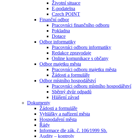
Životní situace
E-podatelna
Czech POINT
Finanční odbor
Pracovníci finančního odboru
Pokladna
Dotace
Odbor informatiky
Pracovníci odboru informatiky
Redakce zpravodaje
Online komunikace s občany
Odbor majetku města
Pracovníci odboru majetku města
Žádosti a formuláře
Odbor místního hospodářství
Pracovníci odboru místního hospodářství
Sběrný dvůr odpadů
Hlášení závad
Dokumenty
Žádosti a formuláře
Vyhlášky a nařízení města
Hospodaření města
Řády
Informace dle zák. č. 106⁄1999 Sb.
Audity – kontroly