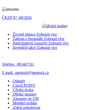
ČKZP 07–08/2026
Životní situace
Zobrazit více
Žádosti a formuláře
Zobrazit více
Participativní rozpočet
Zobrazit více
Investiční akce
Zobrazit více
Telefon:
491467511
E-mail:
mestock@mestock.cz
Odpady
Czech POINT
Úřední deska
Dětské skupiny
Záznamy ze ZM
Mobilní rozhlas
Zubní pohotovost