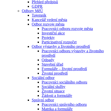
Přehled předpisů
GDPR
Odbory MěÚ
Tajemník
Kancelář vedení města
Odbor rozvoje města
Pracovníci odboru rozvoje města
Investiční akce
Projekty
Participativní rozpočet
Odbor výstavby a životního prostředí
Pracovníci odboru výstavby a životního
prostředí
Odpady
Stavební úřad
Formuláře – životní prostředí
Životní prostředí
Sociální odbor
Pracovníci sociálního odboru
Sociální služby
Životní situace
Žádosti a formuláře
Správní odbor
Pracovníci správního odboru
Matrika a formuláře