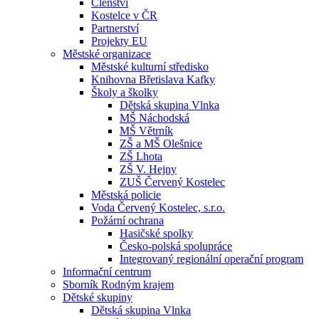
Členství
Kostelce v ČR
Partnerství
Projekty EU
Městské organizace
Městské kulturní středisko
Knihovna Břetislava Kafky
Školy a školky
Dětská skupina Vlnka
MŠ Náchodská
MŠ Větrník
ZŠ a MŠ Olešnice
ZŠ Lhota
ZŠ V. Hejny
ZUŠ Červený Kostelec
Městská policie
Voda Červený Kostelec, s.r.o.
Požární ochrana
Hasičské spolky
Česko-polská spolupráce
Integrovaný regionální operační program
Informační centrum
Sborník Rodným krajem
Dětské skupiny
Dětská skupina Vlnka