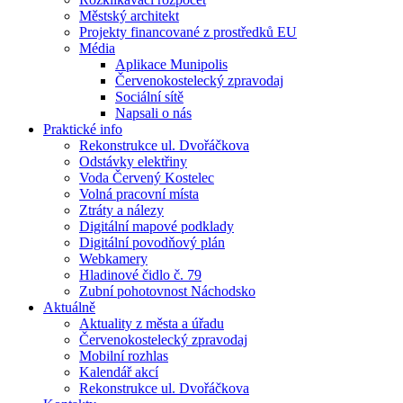
Městský architekt
Projekty financované z prostředků EU
Média
Aplikace Munipolis
Červenokostelecký zpravodaj
Sociální sítě
Napsali o nás
Praktické info
Rekonstrukce ul. Dvořáčkova
Odstávky elektřiny
Voda Červený Kostelec
Volná pracovní místa
Ztráty a nálezy
Digitální mapové podklady
Digitální povodňový plán
Webkamery
Hladinové čidlo č. 79
Zubní pohotovnost Náchodsko
Aktuálně
Aktuality z města a úřadu
Červenokostelecký zpravodaj
Mobilní rozhlas
Kalendář akcí
Rekonstrukce ul. Dvořáčkova