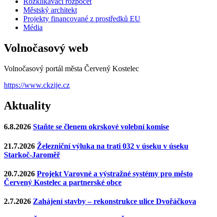
Rozklikávací rozpočet
Městský architekt
Projekty financované z prostředků EU
Média
Volnočasový web
Volnočasový portál města Červený Kostelec
https://www.ckzije.cz
Aktuality
6.8.2026
Staňte se členem okrskové volební komise
21.7.2026
Železniční výluka na trati 032 v úseku v úseku
Starkoč-Jaroměř
20.7.2026
Projekt Varovné a výstražné systémy pro město
Červený Kostelec a partnerské obce
2.7.2026
Zahájení stavby – rekonstrukce ulice Dvořáčkova