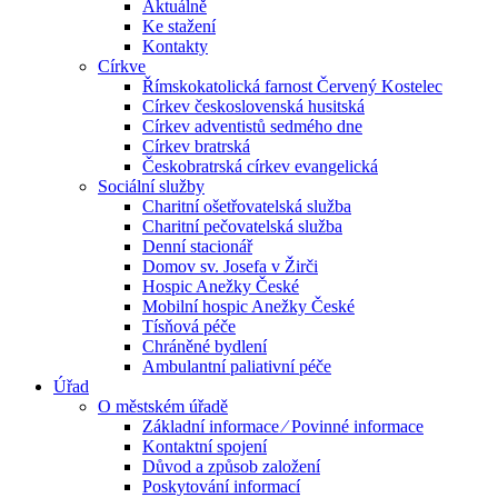
Aktuálně
Ke stažení
Kontakty
Církve
Římskokatolická farnost Červený Kostelec
Církev československá husitská
Církev adventistů sedmého dne
Církev bratrská
Českobratrská církev evangelická
Sociální služby
Charitní ošetřovatelská služba
Charitní pečovatelská služba
Denní stacionář
Domov sv. Josefa v Žirči
Hospic Anežky České
Mobilní hospic Anežky České
Tísňová péče
Chráněné bydlení
Ambulantní paliativní péče
Úřad
O městském úřadě
Základní informace ⁄ Povinné informace
Kontaktní spojení
Důvod a způsob založení
Poskytování informací