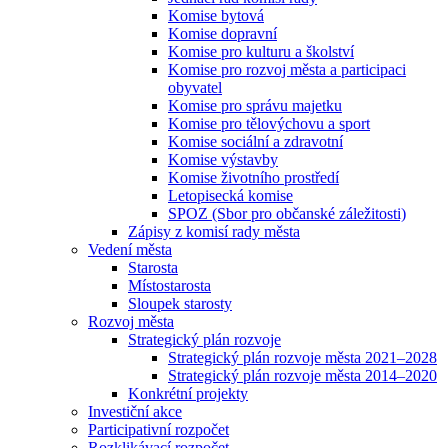
Komise bytová
Komise dopravní
Komise pro kulturu a školství
Komise pro rozvoj města a participaci
obyvatel
Komise pro správu majetku
Komise pro tělovýchovu a sport
Komise sociální a zdravotní
Komise výstavby
Komise životního prostředí
Letopisecká komise
SPOZ (Sbor pro občanské záležitosti)
Zápisy z komisí rady města
Vedení města
Starosta
Místostarosta
Sloupek starosty
Rozvoj města
Strategický plán rozvoje
Strategický plán rozvoje města 2021–2028
Strategický plán rozvoje města 2014–2020
Konkrétní projekty
Investiční akce
Participativní rozpočet
Rozklikávací rozpočet