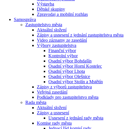
Výstavba
Dětské skupiny
Zpravodaj a mobilní rozhlas
Samospráva
Zastupitelstvo města
Aktuální složení
Zápisy a usnesení z jednání zastupitelstva města
Video záznamy ze zasedání
Výbory zastupitelstva
Finanční výbor
Kontrolní výbor
Osadní výbor Bohdašín
Osadní výbor Horní Kostelec
Osadní výbor Lhota
Osadní výbor Olešnice
Osadní výbor Stolín a Mstětín
Zápisy z výborů zastupitelstva
Veřejná zasedání
Podklady pro zastupitelstvo města
Rada města
Aktuální složení
Zápisy a usnesení
Usnesení z jednání rady města
Komise rady města
Jednací řád komisí rady