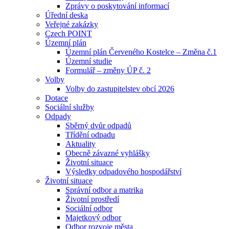
Zprávy o poskytování informací
Úřední deska
Veřejné zakázky
Czech POINT
Územní plán
Územní plán Červeného Kostelce – Změna č.1
Územní studie
Formulář – změny ÚP č. 2
Volby
Volby do zastupitelstev obcí 2026
Dotace
Sociální služby
Odpady
Sběrný dvůr odpadů
Třídění odpadu
Aktuality
Obecně závazné vyhlášky
Životní situace
Výsledky odpadového hospodářství
Životní situace
Správní odbor a matrika
Životní prostředí
Sociální odbor
Majetkový odbor
Odbor rozvoje města