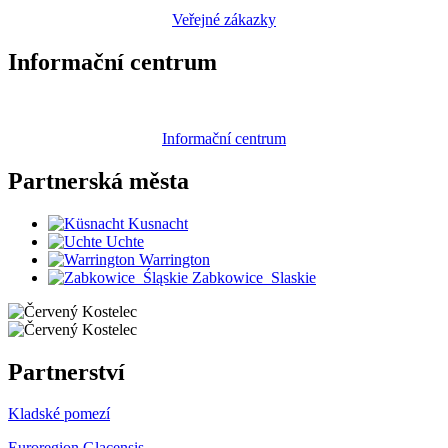
Veřejné zákazky
Informační centrum
Informační centrum
Partnerská
města
Kusnacht
Uchte
Warrington
Zabkowice_Slaskie
Partnerství
Kladské pomezí
Euroregion Glacensis