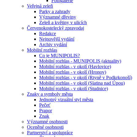
Fotogalerie
Veřejná zeleň
Parky a zahrady
Významné dřeviny
Zeleň a květiny v ulicích
Červenokostelecký zpravodaj
Redakce
Nejnovější vydání
Archiv vydání
Mobilní rozhlas
Co je MUNIPOLIS?
Mobilní rozhlas - MUNIPOLIS (aktuality)
Mobilní rozhlas - v okolí (Havlovice)
Mobilní rozhlas - v okolí (Hronov)
Mobilní rozhlas - v okolí (Rtyně v Podkrkonoší)
Mobilní rozhlas - v okolí (Slatina nad Úpou)
Mobilní rozhlas - v okolí (Studnice)
Znaky a symboly města
Jednotný vizuální styl města
Pečeť
Prapor
Znak
Významné osobnosti
Oceněné osobnosti
Partnerství a spolupráce