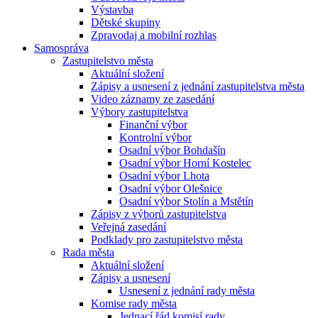
Výstavba
Dětské skupiny
Zpravodaj a mobilní rozhlas
Samospráva
Zastupitelstvo města
Aktuální složení
Zápisy a usnesení z jednání zastupitelstva města
Video záznamy ze zasedání
Výbory zastupitelstva
Finanční výbor
Kontrolní výbor
Osadní výbor Bohdašín
Osadní výbor Horní Kostelec
Osadní výbor Lhota
Osadní výbor Olešnice
Osadní výbor Stolín a Mstětín
Zápisy z výborů zastupitelstva
Veřejná zasedání
Podklady pro zastupitelstvo města
Rada města
Aktuální složení
Zápisy a usnesení
Usnesení z jednání rady města
Komise rady města
Jednací řád komisí rady