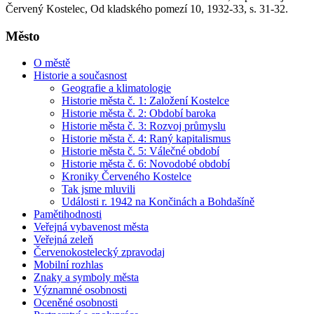
Červený Kostelec, Od kladského pomezí 10, 1932-33, s. 31-32.
Město
O městě
Historie a současnost
Geografie a klimatologie
Historie města č. 1: Založení Kostelce
Historie města č. 2: Období baroka
Historie města č. 3: Rozvoj průmyslu
Historie města č. 4: Raný kapitalismus
Historie města č. 5: Válečné období
Historie města č. 6: Novodobé období
Kroniky Červeného Kostelce
Tak jsme mluvili
Události r. 1942 na Končinách a Bohdašíně
Pamětihodnosti
Veřejná vybavenost města
Veřejná zeleň
Červenokostelecký zpravodaj
Mobilní rozhlas
Znaky a symboly města
Významné osobnosti
Oceněné osobnosti