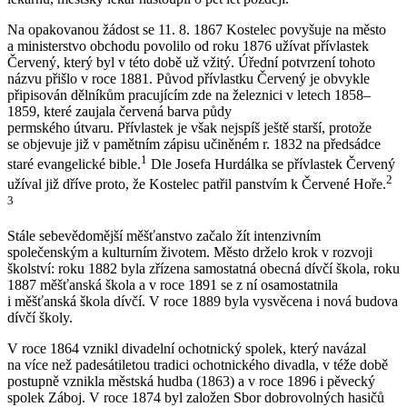
Na opakovanou žádost se 11. 8. 1867 Kostelec povyšuje na město
a ministerstvo obchodu povolilo od roku 1876 užívat přívlastek
Červený, který byl v této době už vžitý. Úřední potvrzení tohoto
názvu přišlo v roce 1881. Původ přívlastku Červený je obvykle
připisován dělníkům pracujícím zde na železnici v letech 1858–
1859, které zaujala červená barva půdy
permského útvaru. Přívlastek je však nejspíš ještě starší, protože
se objevuje již v pamětním zápisu učiněném r. 1832 na předsádce
1
staré evangelické bible.
Dle Josefa Hurdálka se přívlastek Červený
2
užíval již dříve proto, že Kostelec patřil panstvím k Červené Hoře.
3
Stále sebevědomější měšťanstvo začalo žít intenzivním
společenským a kulturním životem. Město drželo krok v rozvoji
školství: roku 1882 byla zřízena samostatná obecná dívčí škola, roku
1887 měšťanská škola a v roce 1891 se z ní osamostatnila
i měšťanská škola dívčí. V roce 1889 byla vysvěcena i nová budova
dívčí školy.
V roce 1864 vznikl divadelní ochotnický spolek, který navázal
na více než padesátiletou tradici ochotnického divadla, v téže době
postupně vznikla městská hudba (1863) a v roce 1896 i pěvecký
spolek Záboj. V roce 1874 byl založen Sbor dobrovolných hasičů