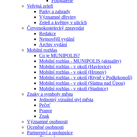
Fotogalerie
Veřejná zeleň
Parky a zahrady
Významné dřeviny
Zeleň a květiny v ulicích
Červenokostelecký zpravodaj
Redakce
Nejnovější vydání
Archiv vydání
Mobilní rozhlas
Co je MUNIPOLIS?
Mobilní rozhlas - MUNIPOLIS (aktuality)
Mobilní rozhlas - v okolí (Havlovice)
Mobilní rozhlas - v okolí (Hronov)
Mobilní rozhlas - v okolí (Rtyně v Podkrkonoší)
Mobilní rozhlas - v okolí (Slatina nad Úpou)
Mobilní rozhlas - v okolí (Studnice)
Znaky a symboly města
Jednotný vizuální styl města
Pečeť
Prapor
Znak
Významné osobnosti
Oceněné osobnosti
Partnerství a spolupráce