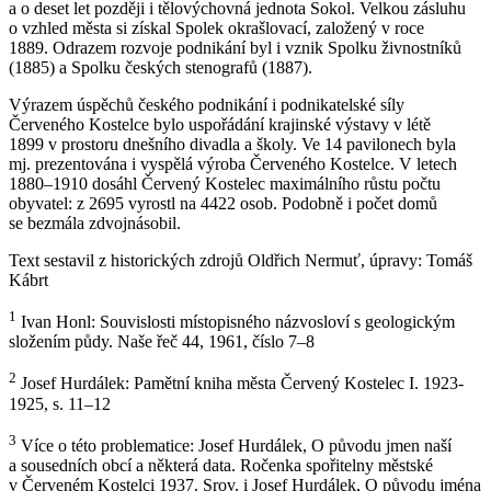
a o deset let později i tělovýchovná jednota Sokol. Velkou zásluhu
o vzhled města si získal Spolek okrašlovací, založený v roce
1889. Odrazem rozvoje podnikání byl i vznik Spolku živnostníků
(1885) a Spolku českých stenografů (1887).
Výrazem úspěchů českého podnikání i podnikatelské síly
Červeného Kostelce bylo uspořádání krajinské výstavy v létě
1899 v prostoru dnešního divadla a školy. Ve 14 pavilonech byla
mj. prezentována i vyspělá výroba Červeného Kostelce. V letech
1880–1910 dosáhl Červený Kostelec maximálního růstu počtu
obyvatel: z 2695 vyrostl na 4422 osob. Podobně i počet domů
se bezmála zdvojnásobil.
Text sestavil z historických zdrojů Oldřich Nermuť, úpravy: Tomáš
Kábrt
1
Ivan Honl: Souvislosti místopisného názvosloví s geologickým
složením půdy. Naše řeč 44, 1961, číslo 7–8
2
Josef Hurdálek: Pamětní kniha města Červený Kostelec I. 1923-
1925, s. 11–12
3
Více o této problematice: Josef Hurdálek, O původu jmen naší
a sousedních obcí a některá data. Ročenka spořitelny městské
v Červeném Kostelci 1937. Srov. i Josef Hurdálek, O původu jména