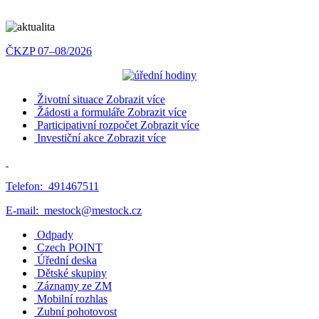
ČKZP 07–08/2026
Životní situace
Zobrazit více
Žádosti a formuláře
Zobrazit více
Participativní rozpočet
Zobrazit více
Investiční akce
Zobrazit více
Telefon:
491467511
E-mail:
mestock@mestock.cz
Odpady
Czech POINT
Úřední deska
Dětské skupiny
Záznamy ze ZM
Mobilní rozhlas
Zubní pohotovost