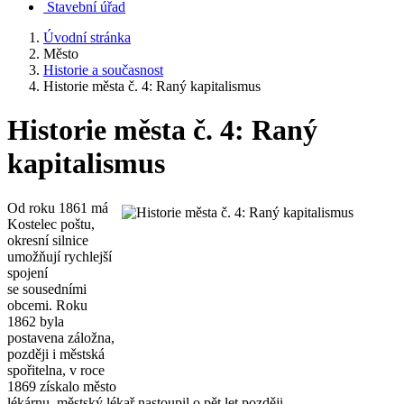
Stavební úřad
Úvodní stránka
Město
Historie a současnost
Historie města č. 4: Raný kapitalismus
Historie města č. 4: Raný
kapitalismus
Od roku 1861 má
Kostelec poštu,
okresní silnice
umožňují rychlejší
spojení
se sousedními
obcemi. Roku
1862 byla
postavena záložna,
později i městská
spořitelna, v roce
1869 získalo město
lékárnu, městský lékař nastoupil o pět let později.