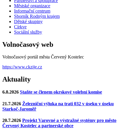
Partnerství a spolupráce
Městské organizace
Informační centrum
Sborník Rodným krajem
Dětské skupiny
Církve
Sociální služby
Volnočasový web
Volnočasový portál města Červený Kostelec
https://www.ckzije.cz
Aktuality
6.8.2026
Staňte se členem okrskové volební komise
21.7.2026
Železniční výluka na trati 032 v úseku v úseku
Starkoč-Jaroměř
20.7.2026
Projekt Varovné a výstražné systémy pro město
Červený Kostelec a partnerské obce