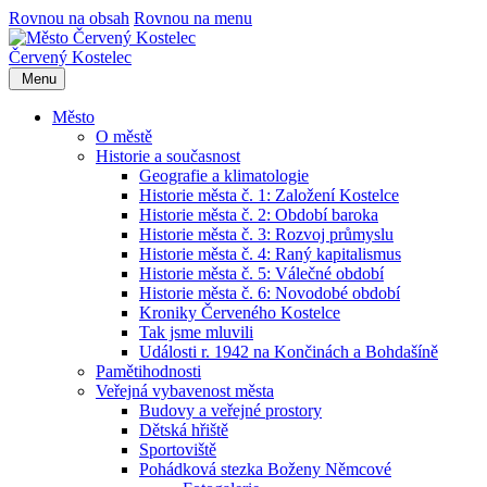
Rovnou na obsah
Rovnou na menu
Červený Kostelec
Menu
Město
O městě
Historie a současnost
Geografie a klimatologie
Historie města č. 1: Založení Kostelce
Historie města č. 2: Období baroka
Historie města č. 3: Rozvoj průmyslu
Historie města č. 4: Raný kapitalismus
Historie města č. 5: Válečné období
Historie města č. 6: Novodobé období
Kroniky Červeného Kostelce
Tak jsme mluvili
Události r. 1942 na Končinách a Bohdašíně
Pamětihodnosti
Veřejná vybavenost města
Budovy a veřejné prostory
Dětská hřiště
Sportoviště
Pohádková stezka Boženy Němcové