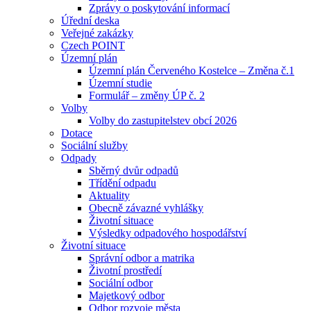
Zprávy o poskytování informací
Úřední deska
Veřejné zakázky
Czech POINT
Územní plán
Územní plán Červeného Kostelce – Změna č.1
Územní studie
Formulář – změny ÚP č. 2
Volby
Volby do zastupitelstev obcí 2026
Dotace
Sociální služby
Odpady
Sběrný dvůr odpadů
Třídění odpadu
Aktuality
Obecně závazné vyhlášky
Životní situace
Výsledky odpadového hospodářství
Životní situace
Správní odbor a matrika
Životní prostředí
Sociální odbor
Majetkový odbor
Odbor rozvoje města