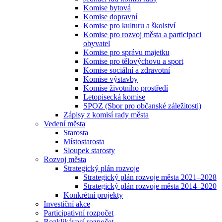
Komise bytová
Komise dopravní
Komise pro kulturu a školství
Komise pro rozvoj města a participaci
obyvatel
Komise pro správu majetku
Komise pro tělovýchovu a sport
Komise sociální a zdravotní
Komise výstavby
Komise životního prostředí
Letopisecká komise
SPOZ (Sbor pro občanské záležitosti)
Zápisy z komisí rady města
Vedení města
Starosta
Místostarosta
Sloupek starosty
Rozvoj města
Strategický plán rozvoje
Strategický plán rozvoje města 2021–2028
Strategický plán rozvoje města 2014–2020
Konkrétní projekty
Investiční akce
Participativní rozpočet
Rozklikávací rozpočet