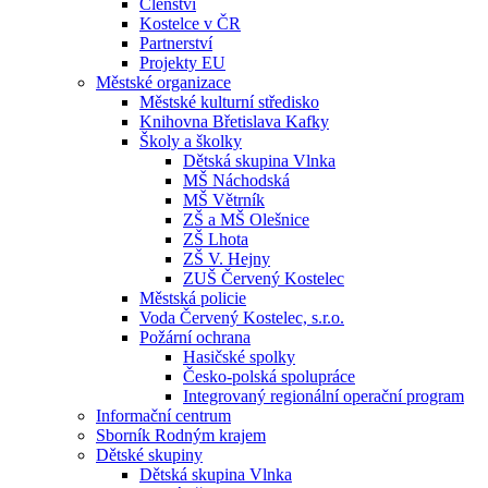
Členství
Kostelce v ČR
Partnerství
Projekty EU
Městské organizace
Městské kulturní středisko
Knihovna Břetislava Kafky
Školy a školky
Dětská skupina Vlnka
MŠ Náchodská
MŠ Větrník
ZŠ a MŠ Olešnice
ZŠ Lhota
ZŠ V. Hejny
ZUŠ Červený Kostelec
Městská policie
Voda Červený Kostelec, s.r.o.
Požární ochrana
Hasičské spolky
Česko-polská spolupráce
Integrovaný regionální operační program
Informační centrum
Sborník Rodným krajem
Dětské skupiny
Dětská skupina Vlnka