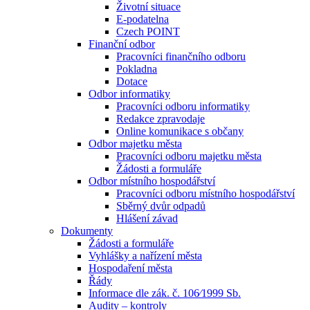
Životní situace
E-podatelna
Czech POINT
Finanční odbor
Pracovníci finančního odboru
Pokladna
Dotace
Odbor informatiky
Pracovníci odboru informatiky
Redakce zpravodaje
Online komunikace s občany
Odbor majetku města
Pracovníci odboru majetku města
Žádosti a formuláře
Odbor místního hospodářství
Pracovníci odboru místního hospodářství
Sběrný dvůr odpadů
Hlášení závad
Dokumenty
Žádosti a formuláře
Vyhlášky a nařízení města
Hospodaření města
Řády
Informace dle zák. č. 106⁄1999 Sb.
Audity – kontroly