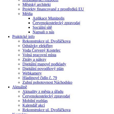
Městský architekt
Projekty financované z prostředků EU
Média
Aplikace Munipolis
Červenokostelecký zpravodaj
Sociální sítě
Napsali o nás
Praktické info
Rekonstrukce ul. Dvořáčkova
Odstávky elektřiny
Voda Červený Kostelec
Volná pracovní místa
Ztráty a nálezy
Digitální mapové podklady
Digitální povodňový plán
Webkamery
Hladinové čidlo č. 79
Zubní pohotovnost Náchodsko
Aktuálně
Aktuality z města a úřadu
Červenokostelecký zpravodaj
Mobilní rozhlas
Kalendář akcí
Rekonstrukce ul. Dvořáčkova