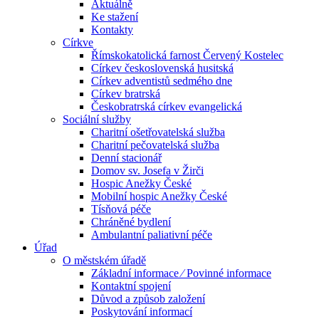
Aktuálně
Ke stažení
Kontakty
Církve
Římskokatolická farnost Červený Kostelec
Církev československá husitská
Církev adventistů sedmého dne
Církev bratrská
Českobratrská církev evangelická
Sociální služby
Charitní ošetřovatelská služba
Charitní pečovatelská služba
Denní stacionář
Domov sv. Josefa v Žirči
Hospic Anežky České
Mobilní hospic Anežky České
Tísňová péče
Chráněné bydlení
Ambulantní paliativní péče
Úřad
O městském úřadě
Základní informace ⁄ Povinné informace
Kontaktní spojení
Důvod a způsob založení
Poskytování informací