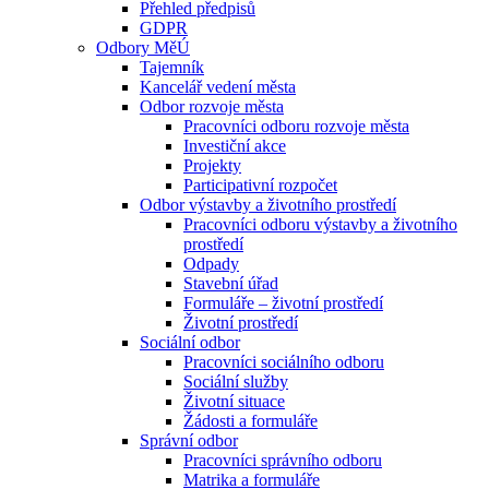
Přehled předpisů
GDPR
Odbory MěÚ
Tajemník
Kancelář vedení města
Odbor rozvoje města
Pracovníci odboru rozvoje města
Investiční akce
Projekty
Participativní rozpočet
Odbor výstavby a životního prostředí
Pracovníci odboru výstavby a životního
prostředí
Odpady
Stavební úřad
Formuláře – životní prostředí
Životní prostředí
Sociální odbor
Pracovníci sociálního odboru
Sociální služby
Životní situace
Žádosti a formuláře
Správní odbor
Pracovníci správního odboru
Matrika a formuláře