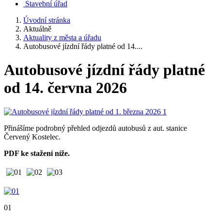
Stavební úřad
Úvodní stránka
Aktuálně
Aktuality z města a úřadu
Autobusové jízdní řády platné od 14....
Autobusové jízdní řády platné
od 14. června 2026
Přinášíme podrobný přehled odjezdů autobusů z aut. stanice
Červený Kostelec.
PDF ke stažení níže.
01