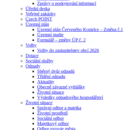
Zprávy o poskytování informací
Úřední deska
Veřejné zakázky
Czech POINT
Územní plán
Územní plán Červeného Kostelce – Změna č.1
Územní studie
Formulář – změny ÚP č. 2
Volby
Volby do zastupitelstev obcí 2026
Dotace
Sociální služby
Odpady
Sběrný dvůr odpadů
Třídění odpadu
Aktuality
Obecně závazné vyhlášky
Životní situace
Výsledky odpadového hospodářství
Životní situace
Správní odbor a matrika
Životní prostředí
Sociální odbor
Majetkový odbor
Odbor rozvoje města