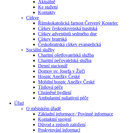
Aktuálně
Ke stažení
Kontakty
Církve
Římskokatolická farnost Červený Kostelec
Církev československá husitská
Církev adventistů sedmého dne
Církev bratrská
Českobratrská církev evangelická
Sociální služby
Charitní ošetřovatelská služba
Charitní pečovatelská služba
Denní stacionář
Domov sv. Josefa v Žirči
Hospic Anežky České
Mobilní hospic Anežky České
Tísňová péče
Chráněné bydlení
Ambulantní paliativní péče
Úřad
O městském úřadě
Základní informace ⁄ Povinné informace
Kontaktní spojení
Důvod a způsob založení
Poskytování informací