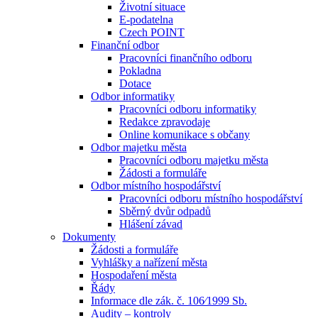
Životní situace
E-podatelna
Czech POINT
Finanční odbor
Pracovníci finančního odboru
Pokladna
Dotace
Odbor informatiky
Pracovníci odboru informatiky
Redakce zpravodaje
Online komunikace s občany
Odbor majetku města
Pracovníci odboru majetku města
Žádosti a formuláře
Odbor místního hospodářství
Pracovníci odboru místního hospodářství
Sběrný dvůr odpadů
Hlášení závad
Dokumenty
Žádosti a formuláře
Vyhlášky a nařízení města
Hospodaření města
Řády
Informace dle zák. č. 106⁄1999 Sb.
Audity – kontroly