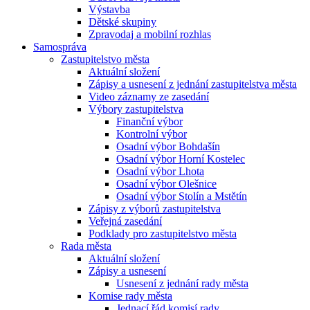
Výstavba
Dětské skupiny
Zpravodaj a mobilní rozhlas
Samospráva
Zastupitelstvo města
Aktuální složení
Zápisy a usnesení z jednání zastupitelstva města
Video záznamy ze zasedání
Výbory zastupitelstva
Finanční výbor
Kontrolní výbor
Osadní výbor Bohdašín
Osadní výbor Horní Kostelec
Osadní výbor Lhota
Osadní výbor Olešnice
Osadní výbor Stolín a Mstětín
Zápisy z výborů zastupitelstva
Veřejná zasedání
Podklady pro zastupitelstvo města
Rada města
Aktuální složení
Zápisy a usnesení
Usnesení z jednání rady města
Komise rady města
Jednací řád komisí rady