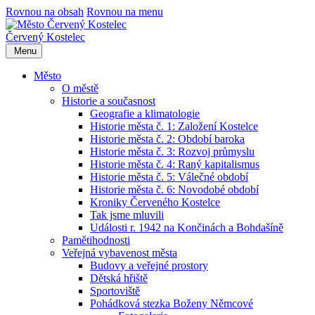
Rovnou na obsah
Rovnou na menu
Červený Kostelec
Menu
Město
O městě
Historie a současnost
Geografie a klimatologie
Historie města č. 1: Založení Kostelce
Historie města č. 2: Období baroka
Historie města č. 3: Rozvoj průmyslu
Historie města č. 4: Raný kapitalismus
Historie města č. 5: Válečné období
Historie města č. 6: Novodobé období
Kroniky Červeného Kostelce
Tak jsme mluvili
Události r. 1942 na Končinách a Bohdašíně
Pamětihodnosti
Veřejná vybavenost města
Budovy a veřejné prostory
Dětská hřiště
Sportoviště
Pohádková stezka Boženy Němcové