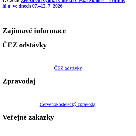
1.7.2026
Železniční výluka v úseku Česká Skalice – Trutnov
hl.n. ve dnech 07.–12. 7. 2026
Zajímavé
informace
ČEZ odstávky
ČEZ odstávky
Zpravodaj
Červenokostelecký zpravodaj
Veřejné zakázky