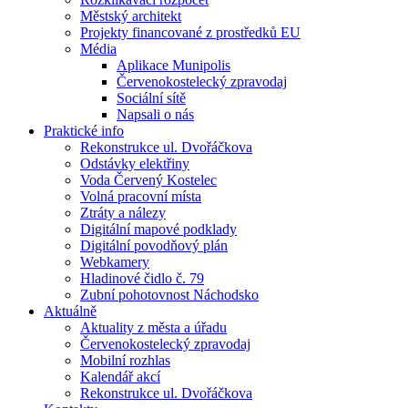
Městský architekt
Projekty financované z prostředků EU
Média
Aplikace Munipolis
Červenokostelecký zpravodaj
Sociální sítě
Napsali o nás
Praktické info
Rekonstrukce ul. Dvořáčkova
Odstávky elektřiny
Voda Červený Kostelec
Volná pracovní místa
Ztráty a nálezy
Digitální mapové podklady
Digitální povodňový plán
Webkamery
Hladinové čidlo č. 79
Zubní pohotovnost Náchodsko
Aktuálně
Aktuality z města a úřadu
Červenokostelecký zpravodaj
Mobilní rozhlas
Kalendář akcí
Rekonstrukce ul. Dvořáčkova