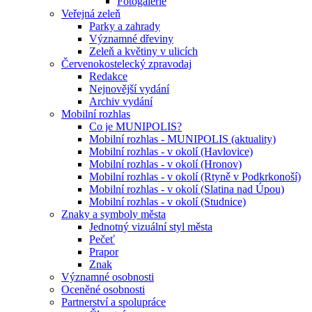
Fotogalerie
Veřejná zeleň
Parky a zahrady
Významné dřeviny
Zeleň a květiny v ulicích
Červenokostelecký zpravodaj
Redakce
Nejnovější vydání
Archiv vydání
Mobilní rozhlas
Co je MUNIPOLIS?
Mobilní rozhlas - MUNIPOLIS (aktuality)
Mobilní rozhlas - v okolí (Havlovice)
Mobilní rozhlas - v okolí (Hronov)
Mobilní rozhlas - v okolí (Rtyně v Podkrkonoší)
Mobilní rozhlas - v okolí (Slatina nad Úpou)
Mobilní rozhlas - v okolí (Studnice)
Znaky a symboly města
Jednotný vizuální styl města
Pečeť
Prapor
Znak
Významné osobnosti
Oceněné osobnosti
Partnerství a spolupráce