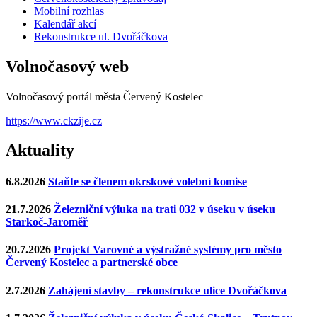
Mobilní rozhlas
Kalendář akcí
Rekonstrukce ul. Dvořáčkova
Volnočasový web
Volnočasový portál města Červený Kostelec
https://www.ckzije.cz
Aktuality
6.8.2026
Staňte se členem okrskové volební komise
21.7.2026
Železniční výluka na trati 032 v úseku v úseku
Starkoč-Jaroměř
20.7.2026
Projekt Varovné a výstražné systémy pro město
Červený Kostelec a partnerské obce
2.7.2026
Zahájení stavby – rekonstrukce ulice Dvořáčkova