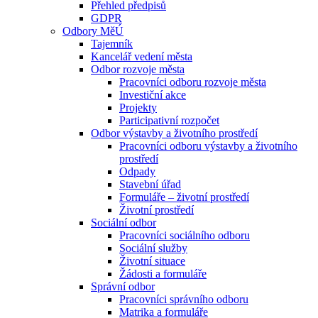
Přehled předpisů
GDPR
Odbory MěÚ
Tajemník
Kancelář vedení města
Odbor rozvoje města
Pracovníci odboru rozvoje města
Investiční akce
Projekty
Participativní rozpočet
Odbor výstavby a životního prostředí
Pracovníci odboru výstavby a životního
prostředí
Odpady
Stavební úřad
Formuláře – životní prostředí
Životní prostředí
Sociální odbor
Pracovníci sociálního odboru
Sociální služby
Životní situace
Žádosti a formuláře
Správní odbor
Pracovníci správního odboru
Matrika a formuláře