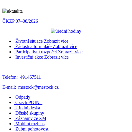
ČKZP 07–08/2026
Životní situace
Zobrazit více
Žádosti a formuláře
Zobrazit více
Participativní rozpočet
Zobrazit více
Investiční akce
Zobrazit více
Telefon:
491467511
E-mail:
mestock@mestock.cz
Odpady
Czech POINT
Úřední deska
Dětské skupiny
Záznamy ze ZM
Mobilní rozhlas
Zubní pohotovost