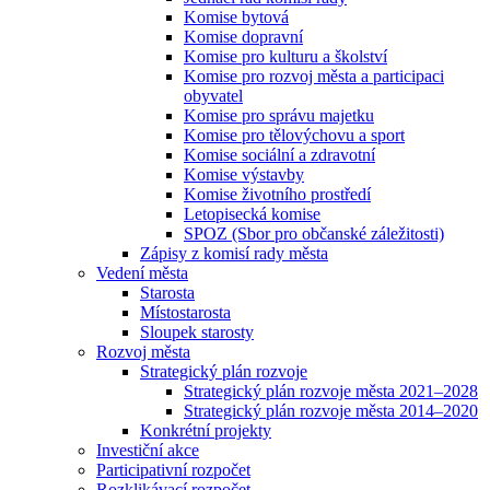
Komise bytová
Komise dopravní
Komise pro kulturu a školství
Komise pro rozvoj města a participaci
obyvatel
Komise pro správu majetku
Komise pro tělovýchovu a sport
Komise sociální a zdravotní
Komise výstavby
Komise životního prostředí
Letopisecká komise
SPOZ (Sbor pro občanské záležitosti)
Zápisy z komisí rady města
Vedení města
Starosta
Místostarosta
Sloupek starosty
Rozvoj města
Strategický plán rozvoje
Strategický plán rozvoje města 2021–2028
Strategický plán rozvoje města 2014–2020
Konkrétní projekty
Investiční akce
Participativní rozpočet
Rozklikávací rozpočet