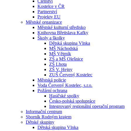
Členství
Kostelce v ČR
Partnerství
Projekty EU
Městské organizace
Městské kulturní středisko
Knihovna Břetislava Kafky
Školy a školky
Dětská skupina Vlnka
MŠ Náchodská
MŠ Větrník
ZŠ a MŠ Olešnice
ZŠ Lhota
ZŠ V. Hejny
ZUŠ Červený Kostelec
Městská policie
Voda Červený Kostelec, s.r.o.
Požární ochrana
Hasičské spolky
Česko-polská spolupráce
Integrovaný regionální operační program
Informační centrum
Sborník Rodným krajem
Dětské skupiny
Dětská skupina Vlnka