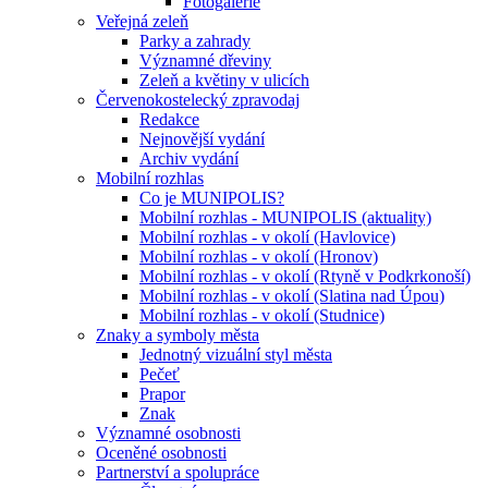
Fotogalerie
Veřejná zeleň
Parky a zahrady
Významné dřeviny
Zeleň a květiny v ulicích
Červenokostelecký zpravodaj
Redakce
Nejnovější vydání
Archiv vydání
Mobilní rozhlas
Co je MUNIPOLIS?
Mobilní rozhlas - MUNIPOLIS (aktuality)
Mobilní rozhlas - v okolí (Havlovice)
Mobilní rozhlas - v okolí (Hronov)
Mobilní rozhlas - v okolí (Rtyně v Podkrkonoší)
Mobilní rozhlas - v okolí (Slatina nad Úpou)
Mobilní rozhlas - v okolí (Studnice)
Znaky a symboly města
Jednotný vizuální styl města
Pečeť
Prapor
Znak
Významné osobnosti
Oceněné osobnosti
Partnerství a spolupráce