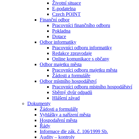
Životní situace
E-podatelna
Czech POINT
Finanční odbor
Pracovníci finančního odboru
Pokladna
Dotace
Odbor informatiky
Pracovníci odboru informatiky
Redakce zpravodaje
Online komunikace s občany
Odbor majetku města
Pracovníci odboru majetku města
Žádosti a formuláře
Odbor místního hospodářství
Pracovníci odboru místního hospodářství
Sběrný dvůr odpadů
Hlášení závad
Dokumenty
Žádosti a formuláře
Vyhlášky a nařízení města
Hospodaření města
Řády
Informace dle zák. č. 106⁄1999 Sb.
Audity – kontroly