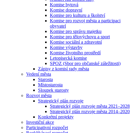
Komise bytová
Komise dopravní
Komise pro kulturu a školství
Komise pro rozvoj města a participaci
obyvatel
Komise pro správu majetku
Komise pro tělovýchovu a sport
Komise sociální a zdravotní
Komise výstavby
Komise životního prostředí
Letopisecká komise
SPOZ (Sbor pro občanské záležitosti)
Zápisy z komisí rady města
Vedení města
Starosta
Místostarosta
Sloupek starosty
Rozvoj města
Strategický plán rozvoje
Strategický plán rozvoje města 2021–2028
Strategický plán rozvoje města 2014–2020
Konkrétní projekty
Investiční akce
Participativní rozpočet
Rozklikávací rozpočet