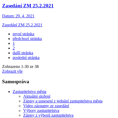
Zasedání ZM 25.2.2021
Datum:
29. 4. 2021
Zasedání ZM 25.2.2021
první stránka
předchozí stránka
1
2
další stránka
poslední stránka
Zobrazeno
1
-
30
ze 38
Zobrazit vše
Samospráva
Zastupitelstvo města
Aktuální složení
Zápisy a usnesení z jednání zastupitelstva města
Video záznamy ze zasedání
Výbory zastupitelstva
Zápisy z výborů zastupitelstva