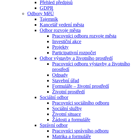
Přehled předpisů
GDPR
Odbory MěÚ
Tajemník
Kancelář vedení města
Odbor rozvoje města
Pracovníci odboru rozvoje města
Investiční akce
Projekty
Participativní rozpočet
Odbor výstavby a životního prostředí
Pracovníci odboru výstavby a životního
prostředí
Odpady
Stavební úřad
Formuláře – životní prostředí
Životní prostředí
Sociální odbor
Pracovníci sociálního odboru
Sociální služby
Životní situace
Žádosti a formuláře
Správní odbor
Pracovníci správního odboru
Matrika a formuláře