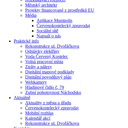
Městský architekt
Projekty financované z prostředků EU
Média
Aplikace Munipolis
Červenokostelecký zpravodaj
Sociální sítě
Napsali o nás
Praktické info
Rekonstrukce ul. Dvořáčkova
Odstávky elektřiny
Voda Červený Kostelec
Volná pracovní místa
Ztráty a nálezy
Digitální mapové podklady
Digitální povodňový plán
Webkamery
Hladinové čidlo č. 79
Zubní pohotovnost Náchodsko
Aktuálně
Aktuality z města a úřadu
Červenokostelecký zpravodaj
Mobilní rozhlas
Kalendář akcí
Rekonstrukce ul. Dvořáčkova