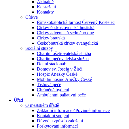
Aktuálně
Ke stažení
Kontakty
Církve
Římskokatolická farnost Červený Kostelec
Církev československá husitská
Církev adventistů sedmého dne
Církev bratrská
Českobratrská církev evangelická
Sociální služby
Charitní ošetřovatelská služba
Charitní pečovatelská služba
Denní stacionář
Domov sv. Josefa v Žirči
Hospic Anežky České
Mobilní hospic Anežky České
Tísňová péče
Chráněné bydlení
Ambulantní paliativní péče
Úřad
O městském úřadě
Základní informace ⁄ Povinné informace
Kontaktní spojení
Důvod a způsob založení
Poskytování informací