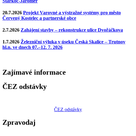
Starkoč-Jaroměř
20.7.2026
Projekt Varovné a výstražné systémy pro město
Červený Kostelec a partnerské obce
2.7.2026
Zahájení stavby – rekonstrukce ulice Dvořáčkova
1.7.2026
Železniční výluka v úseku Česká Skalice – Trutnov
hl.n. ve dnech 07.–12. 7. 2026
Zajímavé
informace
ČEZ odstávky
ČEZ odstávky
Zpravodaj