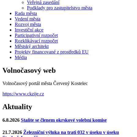
Veřejná zasedání
Podklady pro zastupitelstvo města
Rada města
Vedení města
Rozvoj města
Investiční akce
Participativní rozpočet
Rozklikávací rozpočet
Městský architekt
Projekty financované z prostředků EU
Média
Volnočasový web
Volnočasový portál města Červený Kostelec
https://www.ckzije.cz
Aktuality
6.8.2026
Staňte se členem okrskové volební komise
21.7.2026
Železniční výluka na trati 032 v úseku v úseku