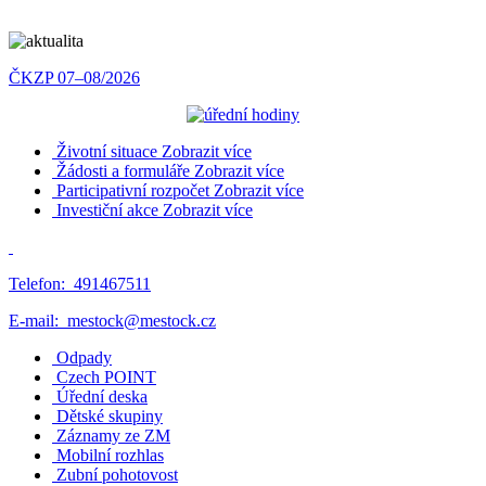
ČKZP 07–08/2026
Životní situace
Zobrazit více
Žádosti a formuláře
Zobrazit více
Participativní rozpočet
Zobrazit více
Investiční akce
Zobrazit více
Telefon:
491467511
E-mail:
mestock@mestock.cz
Odpady
Czech POINT
Úřední deska
Dětské skupiny
Záznamy ze ZM
Mobilní rozhlas
Zubní pohotovost