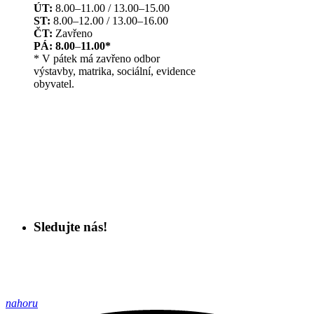
ÚT:
8.00–11.00 / 13.00–15.00
ST:
8.00–12.00 / 13.00–16.00
ČT:
Zavřeno
PÁ: 8.00
–
11.00*
* V pátek má zavřeno odbor
výstavby, matrika, sociální, evidence
obyvatel.
Sledujte nás!
nahoru