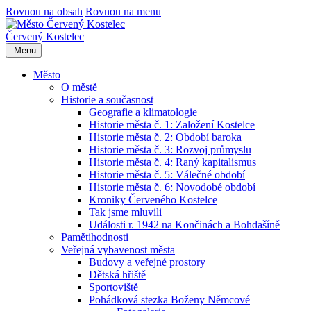
Rovnou na obsah
Rovnou na menu
Červený Kostelec
Menu
Město
O městě
Historie a současnost
Geografie a klimatologie
Historie města č. 1: Založení Kostelce
Historie města č. 2: Období baroka
Historie města č. 3: Rozvoj průmyslu
Historie města č. 4: Raný kapitalismus
Historie města č. 5: Válečné období
Historie města č. 6: Novodobé období
Kroniky Červeného Kostelce
Tak jsme mluvili
Události r. 1942 na Končinách a Bohdašíně
Pamětihodnosti
Veřejná vybavenost města
Budovy a veřejné prostory
Dětská hřiště
Sportoviště
Pohádková stezka Boženy Němcové