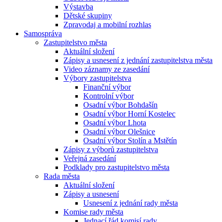
Výstavba
Dětské skupiny
Zpravodaj a mobilní rozhlas
Samospráva
Zastupitelstvo města
Aktuální složení
Zápisy a usnesení z jednání zastupitelstva města
Video záznamy ze zasedání
Výbory zastupitelstva
Finanční výbor
Kontrolní výbor
Osadní výbor Bohdašín
Osadní výbor Horní Kostelec
Osadní výbor Lhota
Osadní výbor Olešnice
Osadní výbor Stolín a Mstětín
Zápisy z výborů zastupitelstva
Veřejná zasedání
Podklady pro zastupitelstvo města
Rada města
Aktuální složení
Zápisy a usnesení
Usnesení z jednání rady města
Komise rady města
Jednací řád komisí rady