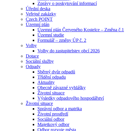
Zprávy o poskytování informací
Úřední deska
Veřejné zakázky
Czech POINT
Územní plán
Územní plán Červeného Kostelce – Změna č.1
Územní studie
Formulář – změny ÚP č. 2
Volby
Volby do zastupitelstev obcí 2026
Dotace
Sociální služby
Odpady
Sběrný dvůr odpadů
Třídění odpadu
Aktuality
Obecně závazné vyhlášky
Životní situace
Výsledky odpadového hospodářství
Životní situace
Správní odbor a matrika
Životní prostředí
Sociální odbor
Majetkový odbor
Odbor rozvoje města