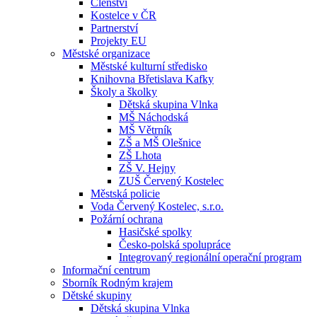
Členství
Kostelce v ČR
Partnerství
Projekty EU
Městské organizace
Městské kulturní středisko
Knihovna Břetislava Kafky
Školy a školky
Dětská skupina Vlnka
MŠ Náchodská
MŠ Větrník
ZŠ a MŠ Olešnice
ZŠ Lhota
ZŠ V. Hejny
ZUŠ Červený Kostelec
Městská policie
Voda Červený Kostelec, s.r.o.
Požární ochrana
Hasičské spolky
Česko-polská spolupráce
Integrovaný regionální operační program
Informační centrum
Sborník Rodným krajem
Dětské skupiny
Dětská skupina Vlnka