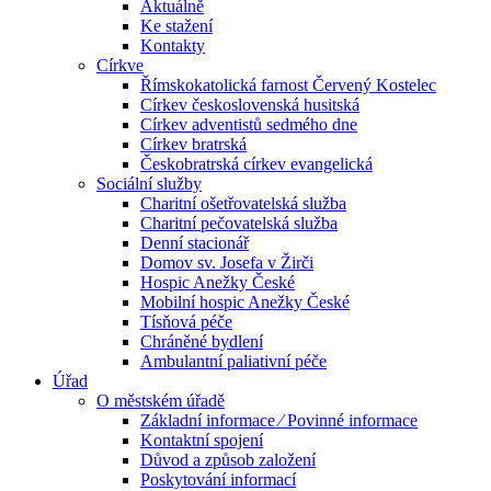
Aktuálně
Ke stažení
Kontakty
Církve
Římskokatolická farnost Červený Kostelec
Církev československá husitská
Církev adventistů sedmého dne
Církev bratrská
Českobratrská církev evangelická
Sociální služby
Charitní ošetřovatelská služba
Charitní pečovatelská služba
Denní stacionář
Domov sv. Josefa v Žirči
Hospic Anežky České
Mobilní hospic Anežky České
Tísňová péče
Chráněné bydlení
Ambulantní paliativní péče
Úřad
O městském úřadě
Základní informace ⁄ Povinné informace
Kontaktní spojení
Důvod a způsob založení
Poskytování informací