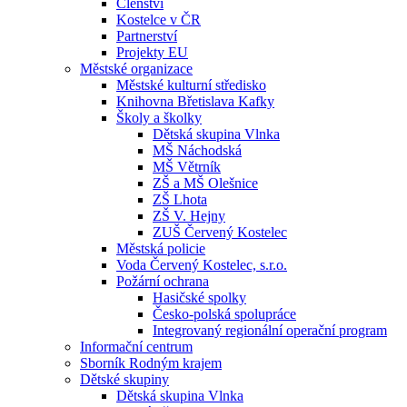
Členství
Kostelce v ČR
Partnerství
Projekty EU
Městské organizace
Městské kulturní středisko
Knihovna Břetislava Kafky
Školy a školky
Dětská skupina Vlnka
MŠ Náchodská
MŠ Větrník
ZŠ a MŠ Olešnice
ZŠ Lhota
ZŠ V. Hejny
ZUŠ Červený Kostelec
Městská policie
Voda Červený Kostelec, s.r.o.
Požární ochrana
Hasičské spolky
Česko-polská spolupráce
Integrovaný regionální operační program
Informační centrum
Sborník Rodným krajem
Dětské skupiny
Dětská skupina Vlnka