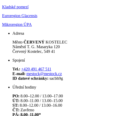
Kladské pomezí
Euroregion Glacensis
Mikroregion ÚPA
Adresa
Město
ČERVENÝ
KOSTELEC
Náměstí T. G. Masaryka 120
Červený Kostelec, 549 41
Spojení
Tel.:
+420 491 467 511
E-mail:
mestock@mestock.cz
ID datové schránky:
sacbh9g
Úřední hodiny
PO:
8.00–12.00 / 13.00–17.00
ÚT:
8.00–11.00 / 13.00–15.00
ST:
8.00–12.00 / 13.00–16.00
ČT:
Zavřeno
PÁ: 8.00
–
11.00*