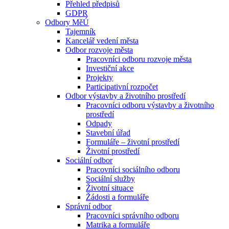
Přehled předpisů
GDPR
Odbory MěÚ
Tajemník
Kancelář vedení města
Odbor rozvoje města
Pracovníci odboru rozvoje města
Investiční akce
Projekty
Participativní rozpočet
Odbor výstavby a životního prostředí
Pracovníci odboru výstavby a životního
prostředí
Odpady
Stavební úřad
Formuláře – životní prostředí
Životní prostředí
Sociální odbor
Pracovníci sociálního odboru
Sociální služby
Životní situace
Žádosti a formuláře
Správní odbor
Pracovníci správního odboru
Matrika a formuláře