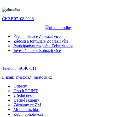
ČKZP 07–08/2026
Životní situace
Zobrazit více
Žádosti a formuláře
Zobrazit více
Participativní rozpočet
Zobrazit více
Investiční akce
Zobrazit více
Telefon:
491467511
E-mail:
mestock@mestock.cz
Odpady
Czech POINT
Úřední deska
Dětské skupiny
Záznamy ze ZM
Mobilní rozhlas
Zubní pohotovost