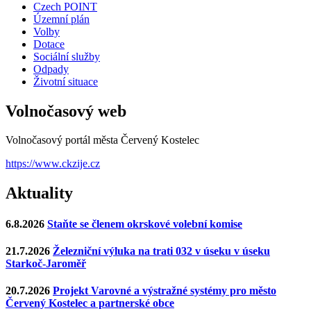
Czech POINT
Územní plán
Volby
Dotace
Sociální služby
Odpady
Životní situace
Volnočasový web
Volnočasový portál města Červený Kostelec
https://www.ckzije.cz
Aktuality
6.8.2026
Staňte se členem okrskové volební komise
21.7.2026
Železniční výluka na trati 032 v úseku v úseku
Starkoč-Jaroměř
20.7.2026
Projekt Varovné a výstražné systémy pro město
Červený Kostelec a partnerské obce