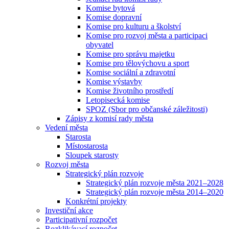
Komise bytová
Komise dopravní
Komise pro kulturu a školství
Komise pro rozvoj města a participaci
obyvatel
Komise pro správu majetku
Komise pro tělovýchovu a sport
Komise sociální a zdravotní
Komise výstavby
Komise životního prostředí
Letopisecká komise
SPOZ (Sbor pro občanské záležitosti)
Zápisy z komisí rady města
Vedení města
Starosta
Místostarosta
Sloupek starosty
Rozvoj města
Strategický plán rozvoje
Strategický plán rozvoje města 2021–2028
Strategický plán rozvoje města 2014–2020
Konkrétní projekty
Investiční akce
Participativní rozpočet
Rozklikávací rozpočet