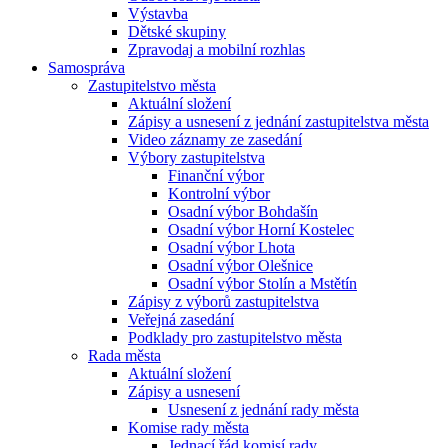
Výstavba
Dětské skupiny
Zpravodaj a mobilní rozhlas
Samospráva
Zastupitelstvo města
Aktuální složení
Zápisy a usnesení z jednání zastupitelstva města
Video záznamy ze zasedání
Výbory zastupitelstva
Finanční výbor
Kontrolní výbor
Osadní výbor Bohdašín
Osadní výbor Horní Kostelec
Osadní výbor Lhota
Osadní výbor Olešnice
Osadní výbor Stolín a Mstětín
Zápisy z výborů zastupitelstva
Veřejná zasedání
Podklady pro zastupitelstvo města
Rada města
Aktuální složení
Zápisy a usnesení
Usnesení z jednání rady města
Komise rady města
Jednací řád komisí rady