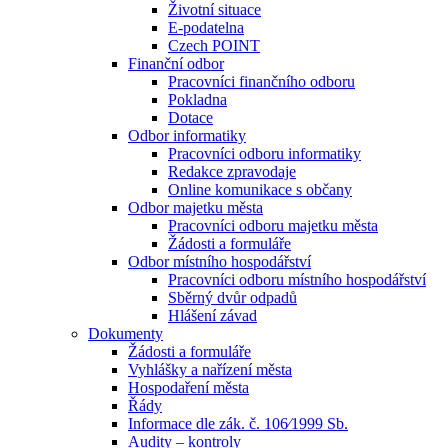
Životní situace
E-podatelna
Czech POINT
Finanční odbor
Pracovníci finančního odboru
Pokladna
Dotace
Odbor informatiky
Pracovníci odboru informatiky
Redakce zpravodaje
Online komunikace s občany
Odbor majetku města
Pracovníci odboru majetku města
Žádosti a formuláře
Odbor místního hospodářství
Pracovníci odboru místního hospodářství
Sběrný dvůr odpadů
Hlášení závad
Dokumenty
Žádosti a formuláře
Vyhlášky a nařízení města
Hospodaření města
Řády
Informace dle zák. č. 106⁄1999 Sb.
Audity – kontroly