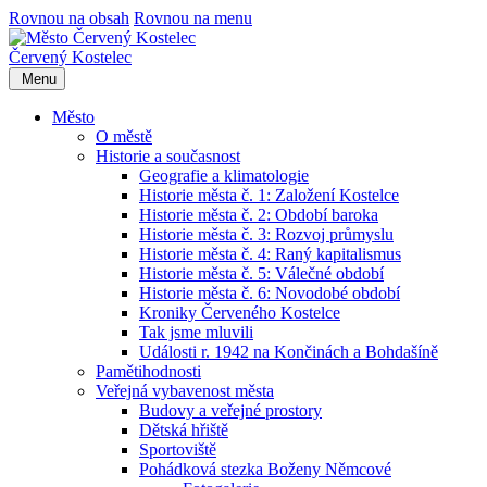
Rovnou na obsah
Rovnou na menu
Červený Kostelec
Menu
Město
O městě
Historie a současnost
Geografie a klimatologie
Historie města č. 1: Založení Kostelce
Historie města č. 2: Období baroka
Historie města č. 3: Rozvoj průmyslu
Historie města č. 4: Raný kapitalismus
Historie města č. 5: Válečné období
Historie města č. 6: Novodobé období
Kroniky Červeného Kostelce
Tak jsme mluvili
Události r. 1942 na Končinách a Bohdašíně
Pamětihodnosti
Veřejná vybavenost města
Budovy a veřejné prostory
Dětská hřiště
Sportoviště
Pohádková stezka Boženy Němcové