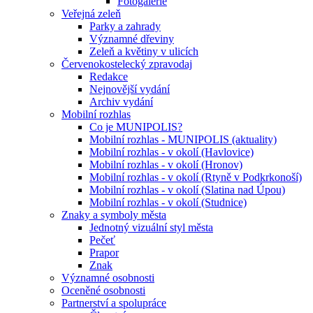
Fotogalerie
Veřejná zeleň
Parky a zahrady
Významné dřeviny
Zeleň a květiny v ulicích
Červenokostelecký zpravodaj
Redakce
Nejnovější vydání
Archiv vydání
Mobilní rozhlas
Co je MUNIPOLIS?
Mobilní rozhlas - MUNIPOLIS (aktuality)
Mobilní rozhlas - v okolí (Havlovice)
Mobilní rozhlas - v okolí (Hronov)
Mobilní rozhlas - v okolí (Rtyně v Podkrkonoší)
Mobilní rozhlas - v okolí (Slatina nad Úpou)
Mobilní rozhlas - v okolí (Studnice)
Znaky a symboly města
Jednotný vizuální styl města
Pečeť
Prapor
Znak
Významné osobnosti
Oceněné osobnosti
Partnerství a spolupráce