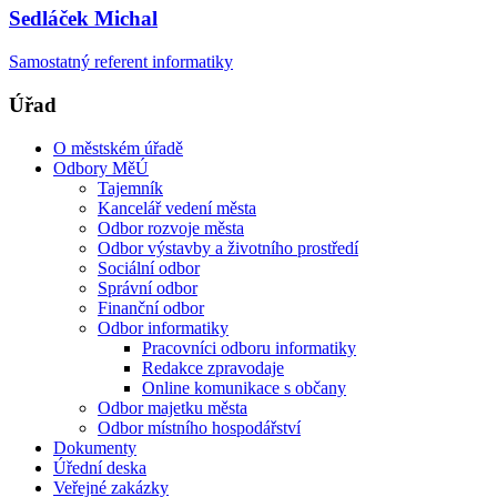
Sedláček Michal
Samostatný referent informatiky
Úřad
O městském úřadě
Odbory MěÚ
Tajemník
Kancelář vedení města
Odbor rozvoje města
Odbor výstavby a životního prostředí
Sociální odbor
Správní odbor
Finanční odbor
Odbor informatiky
Pracovníci odboru informatiky
Redakce zpravodaje
Online komunikace s občany
Odbor majetku města
Odbor místního hospodářství
Dokumenty
Úřední deska
Veřejné zakázky