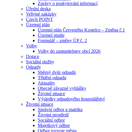
Zprávy o poskytování informací
Úřední deska
Veřejné zakázky
Czech POINT
Územní plán
Územní plán Červeného Kostelce – Změna č.1
Územní studie
Formulář – změny ÚP č. 2
Volby
Volby do zastupitelstev obcí 2026
Dotace
Sociální služby
Odpady
Sběrný dvůr odpadů
Třídění odpadu
Aktuality
Obecně závazné vyhlášky
Životní situace
Výsledky odpadového hospodářství
Životní situace
Správní odbor a matrika
Životní prostředí
Sociální odbor
Majetkový odbor
Odbor rozvoje města