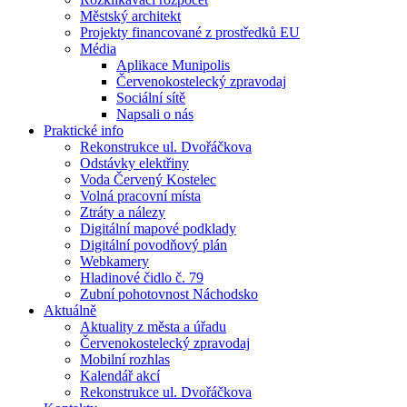
Městský architekt
Projekty financované z prostředků EU
Média
Aplikace Munipolis
Červenokostelecký zpravodaj
Sociální sítě
Napsali o nás
Praktické info
Rekonstrukce ul. Dvořáčkova
Odstávky elektřiny
Voda Červený Kostelec
Volná pracovní místa
Ztráty a nálezy
Digitální mapové podklady
Digitální povodňový plán
Webkamery
Hladinové čidlo č. 79
Zubní pohotovnost Náchodsko
Aktuálně
Aktuality z města a úřadu
Červenokostelecký zpravodaj
Mobilní rozhlas
Kalendář akcí
Rekonstrukce ul. Dvořáčkova