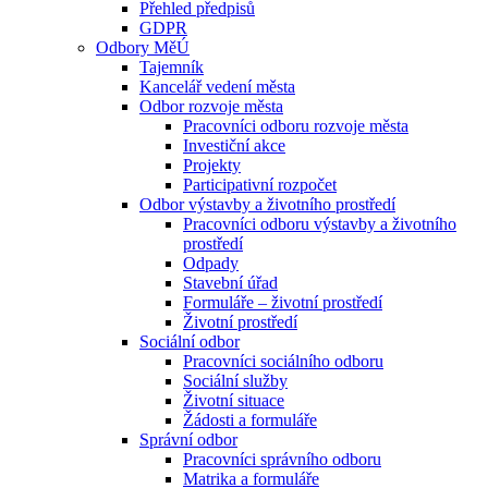
Přehled předpisů
GDPR
Odbory MěÚ
Tajemník
Kancelář vedení města
Odbor rozvoje města
Pracovníci odboru rozvoje města
Investiční akce
Projekty
Participativní rozpočet
Odbor výstavby a životního prostředí
Pracovníci odboru výstavby a životního
prostředí
Odpady
Stavební úřad
Formuláře – životní prostředí
Životní prostředí
Sociální odbor
Pracovníci sociálního odboru
Sociální služby
Životní situace
Žádosti a formuláře
Správní odbor
Pracovníci správního odboru
Matrika a formuláře