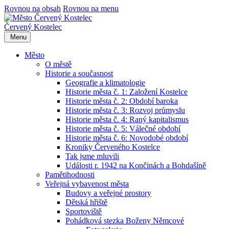
Rovnou na obsah
Rovnou na menu
Červený Kostelec
Menu
Město
O městě
Historie a současnost
Geografie a klimatologie
Historie města č. 1: Založení Kostelce
Historie města č. 2: Období baroka
Historie města č. 3: Rozvoj průmyslu
Historie města č. 4: Raný kapitalismus
Historie města č. 5: Válečné období
Historie města č. 6: Novodobé období
Kroniky Červeného Kostelce
Tak jsme mluvili
Události r. 1942 na Končinách a Bohdašíně
Pamětihodnosti
Veřejná vybavenost města
Budovy a veřejné prostory
Dětská hřiště
Sportoviště
Pohádková stezka Boženy Němcové