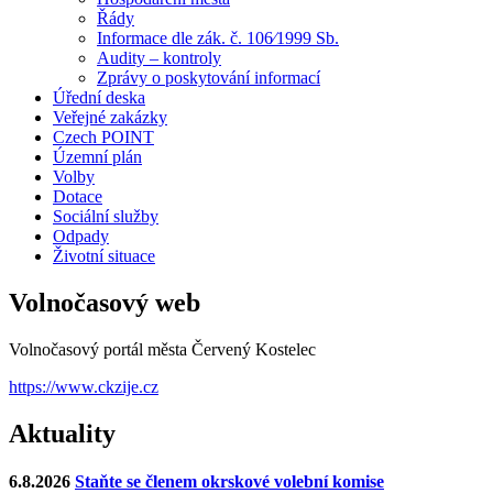
Řády
Informace dle zák. č. 106⁄1999 Sb.
Audity – kontroly
Zprávy o poskytování informací
Úřední deska
Veřejné zakázky
Czech POINT
Územní plán
Volby
Dotace
Sociální služby
Odpady
Životní situace
Volnočasový web
Volnočasový portál města Červený Kostelec
https://www.ckzije.cz
Aktuality
6.8.2026
Staňte se členem okrskové volební komise