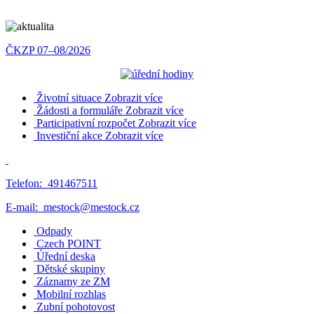
ČKZP 07–08/2026
Životní situace
Zobrazit více
Žádosti a formuláře
Zobrazit více
Participativní rozpočet
Zobrazit více
Investiční akce
Zobrazit více
Telefon:
491467511
E-mail:
mestock@mestock.cz
Odpady
Czech POINT
Úřední deska
Dětské skupiny
Záznamy ze ZM
Mobilní rozhlas
Zubní pohotovost