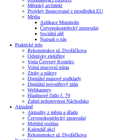
Městský architekt
Projekty financované z prostředků EU
Média
Aplikace Munipolis
Červenokostelecký zpravodaj
Sociální sítě
Napsali o nás
Praktické info
Rekonstrukce ul. Dvořáčkova
Odstávky elektřiny
Voda Červený Kostelec
Volná pracovní místa
Ztráty a nálezy
Digitální mapové podklady
Digitální povodňový plán
Webkamery
Hladinové čidlo č. 79
Zubní pohotovnost Náchodsko
Aktuálně
Aktuality z města a úřadu
Červenokostelecký zpravodaj
Mobilní rozhlas
Kalendář akcí
Rekonstrukce ul. Dvořáčkova