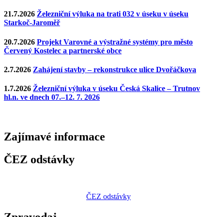
21.7.2026
Železniční výluka na trati 032 v úseku v úseku
Starkoč-Jaroměř
20.7.2026
Projekt Varovné a výstražné systémy pro město
Červený Kostelec a partnerské obce
2.7.2026
Zahájení stavby – rekonstrukce ulice Dvořáčkova
1.7.2026
Železniční výluka v úseku Česká Skalice – Trutnov
hl.n. ve dnech 07.–12. 7. 2026
Zajímavé
informace
ČEZ odstávky
ČEZ odstávky