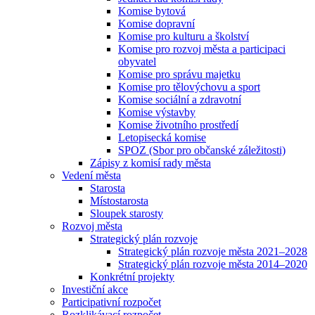
Komise bytová
Komise dopravní
Komise pro kulturu a školství
Komise pro rozvoj města a participaci
obyvatel
Komise pro správu majetku
Komise pro tělovýchovu a sport
Komise sociální a zdravotní
Komise výstavby
Komise životního prostředí
Letopisecká komise
SPOZ (Sbor pro občanské záležitosti)
Zápisy z komisí rady města
Vedení města
Starosta
Místostarosta
Sloupek starosty
Rozvoj města
Strategický plán rozvoje
Strategický plán rozvoje města 2021–2028
Strategický plán rozvoje města 2014–2020
Konkrétní projekty
Investiční akce
Participativní rozpočet
Rozklikávací rozpočet