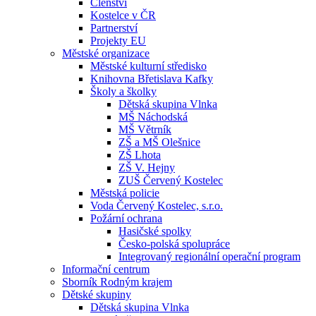
Členství
Kostelce v ČR
Partnerství
Projekty EU
Městské organizace
Městské kulturní středisko
Knihovna Břetislava Kafky
Školy a školky
Dětská skupina Vlnka
MŠ Náchodská
MŠ Větrník
ZŠ a MŠ Olešnice
ZŠ Lhota
ZŠ V. Hejny
ZUŠ Červený Kostelec
Městská policie
Voda Červený Kostelec, s.r.o.
Požární ochrana
Hasičské spolky
Česko-polská spolupráce
Integrovaný regionální operační program
Informační centrum
Sborník Rodným krajem
Dětské skupiny
Dětská skupina Vlnka