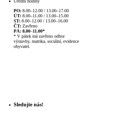
Úřední hodiny
PO:
8.00–12.00 / 13.00–17.00
ÚT:
8.00–11.00 / 13.00–15.00
ST:
8.00–12.00 / 13.00–16.00
ČT:
Zavřeno
PÁ: 8.00
–
11.00*
* V pátek má zavřeno odbor
výstavby, matrika, sociální, evidence
obyvatel.
Sledujte nás!