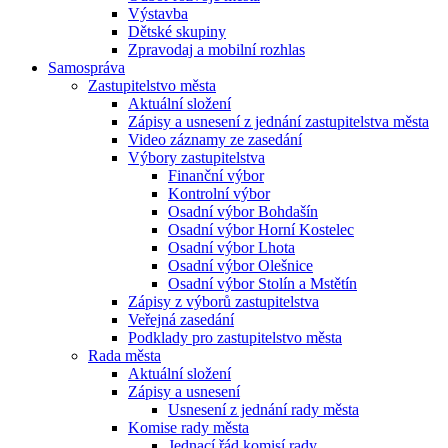
Výstavba
Dětské skupiny
Zpravodaj a mobilní rozhlas
Samospráva
Zastupitelstvo města
Aktuální složení
Zápisy a usnesení z jednání zastupitelstva města
Video záznamy ze zasedání
Výbory zastupitelstva
Finanční výbor
Kontrolní výbor
Osadní výbor Bohdašín
Osadní výbor Horní Kostelec
Osadní výbor Lhota
Osadní výbor Olešnice
Osadní výbor Stolín a Mstětín
Zápisy z výborů zastupitelstva
Veřejná zasedání
Podklady pro zastupitelstvo města
Rada města
Aktuální složení
Zápisy a usnesení
Usnesení z jednání rady města
Komise rady města
Jednací řád komisí rady