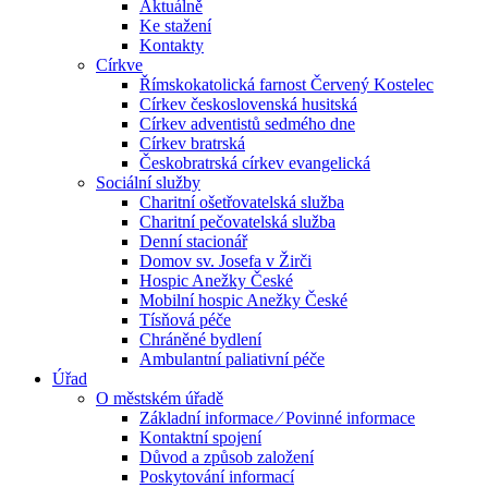
Aktuálně
Ke stažení
Kontakty
Církve
Římskokatolická farnost Červený Kostelec
Církev československá husitská
Církev adventistů sedmého dne
Církev bratrská
Českobratrská církev evangelická
Sociální služby
Charitní ošetřovatelská služba
Charitní pečovatelská služba
Denní stacionář
Domov sv. Josefa v Žirči
Hospic Anežky České
Mobilní hospic Anežky České
Tísňová péče
Chráněné bydlení
Ambulantní paliativní péče
Úřad
O městském úřadě
Základní informace ⁄ Povinné informace
Kontaktní spojení
Důvod a způsob založení
Poskytování informací