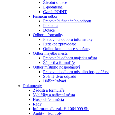
Životní situace
E-podatelna
Czech POINT
Finanční odbor
Pracovníci finančního odboru
Pokladna
Dotace
Odbor informatiky
Pracovníci odboru informatiky
Redakce zpravodaje
Online komunikace s občany
Odbor majetku města
Pracovníci odboru majetku města
Žádosti a formuláře
Odbor místního hospodářství
Pracovníci odboru místního hospodářství
Sběrný dvůr odpadů
Hlášení závad
Dokumenty
Žádosti a formuláře
Vyhlášky a nařízení města
Hospodaření města
Řády
Informace dle zák. č. 106⁄1999 Sb.
Audity – kontroly