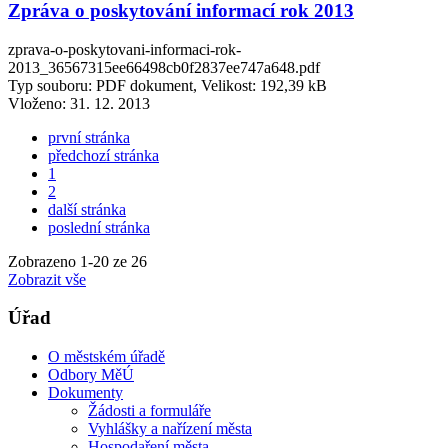
Zpráva o poskytování informací rok 2013
zprava-o-poskytovani-informaci-rok-
2013_36567315ee66498cb0f2837ee747a648.pdf
Typ souboru: PDF dokument, Velikost: 192,39 kB
Vloženo:
31. 12. 2013
první stránka
předchozí stránka
1
2
další stránka
poslední stránka
Zobrazeno
1
-
20
ze 26
Zobrazit vše
Úřad
O městském úřadě
Odbory MěÚ
Dokumenty
Žádosti a formuláře
Vyhlášky a nařízení města
Hospodaření města