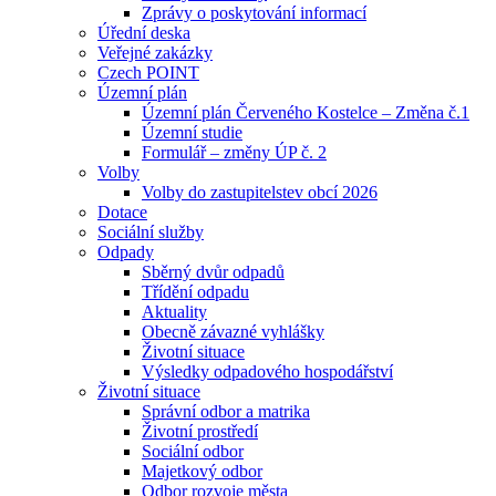
Zprávy o poskytování informací
Úřední deska
Veřejné zakázky
Czech POINT
Územní plán
Územní plán Červeného Kostelce – Změna č.1
Územní studie
Formulář – změny ÚP č. 2
Volby
Volby do zastupitelstev obcí 2026
Dotace
Sociální služby
Odpady
Sběrný dvůr odpadů
Třídění odpadu
Aktuality
Obecně závazné vyhlášky
Životní situace
Výsledky odpadového hospodářství
Životní situace
Správní odbor a matrika
Životní prostředí
Sociální odbor
Majetkový odbor
Odbor rozvoje města