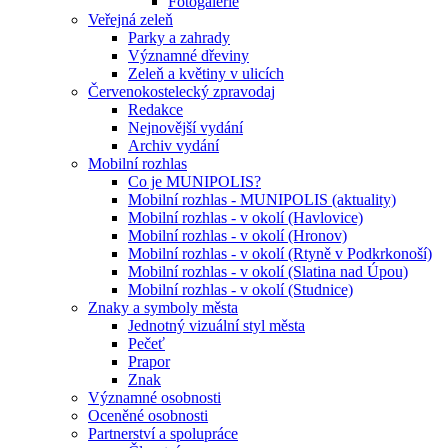
Fotogalerie
Veřejná zeleň
Parky a zahrady
Významné dřeviny
Zeleň a květiny v ulicích
Červenokostelecký zpravodaj
Redakce
Nejnovější vydání
Archiv vydání
Mobilní rozhlas
Co je MUNIPOLIS?
Mobilní rozhlas - MUNIPOLIS (aktuality)
Mobilní rozhlas - v okolí (Havlovice)
Mobilní rozhlas - v okolí (Hronov)
Mobilní rozhlas - v okolí (Rtyně v Podkrkonoší)
Mobilní rozhlas - v okolí (Slatina nad Úpou)
Mobilní rozhlas - v okolí (Studnice)
Znaky a symboly města
Jednotný vizuální styl města
Pečeť
Prapor
Znak
Významné osobnosti
Oceněné osobnosti
Partnerství a spolupráce