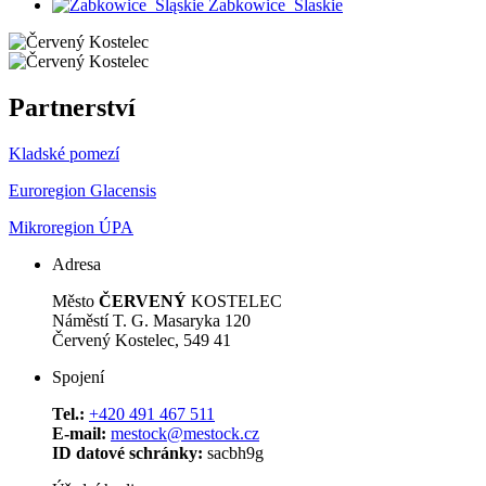
Zabkowice_Slaskie
Partnerství
Kladské pomezí
Euroregion Glacensis
Mikroregion ÚPA
Adresa
Město
ČERVENÝ
KOSTELEC
Náměstí T. G. Masaryka 120
Červený Kostelec, 549 41
Spojení
Tel.:
+420 491 467 511
E-mail:
mestock@mestock.cz
ID datové schránky:
sacbh9g