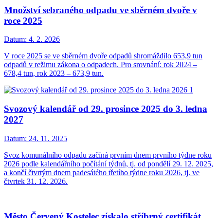
Množství sebraného odpadu ve sběrném dvoře v
roce 2025
Datum:
4. 2. 2026
V roce 2025 se ve sběrném dvoře odpadů shromáždilo 653,9 tun
odpadů v režimu zákona o odpadech. Pro srovnání: rok 2024 –
678,4 tun, rok 2023 – 673,9 tun.
Svozový kalendář od 29. prosince 2025 do 3. ledna
2027
Datum:
24. 11. 2025
Svoz komunálního odpadu začíná prvním dnem prvního týdne roku
2026 podle kalendářního počítání týdnů, tj. od pondělí 29. 12. 2025,
a končí čtvrtým dnem padesátého třetího týdne roku 2026, tj. ve
čtvrtek 31. 12. 2026.
Město Červený Kostelec získalo stříbrný certifikát