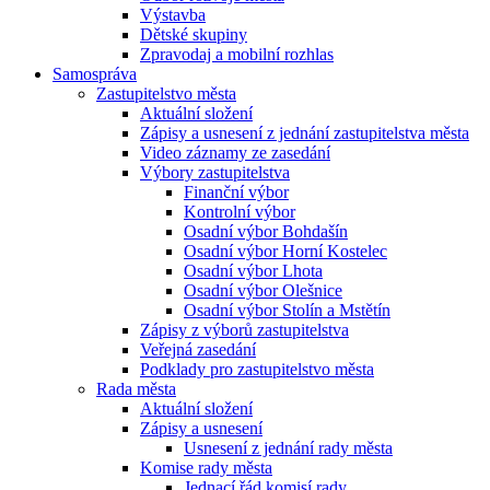
Výstavba
Dětské skupiny
Zpravodaj a mobilní rozhlas
Samospráva
Zastupitelstvo města
Aktuální složení
Zápisy a usnesení z jednání zastupitelstva města
Video záznamy ze zasedání
Výbory zastupitelstva
Finanční výbor
Kontrolní výbor
Osadní výbor Bohdašín
Osadní výbor Horní Kostelec
Osadní výbor Lhota
Osadní výbor Olešnice
Osadní výbor Stolín a Mstětín
Zápisy z výborů zastupitelstva
Veřejná zasedání
Podklady pro zastupitelstvo města
Rada města
Aktuální složení
Zápisy a usnesení
Usnesení z jednání rady města
Komise rady města
Jednací řád komisí rady