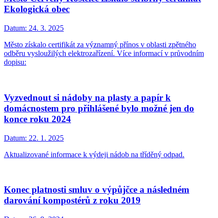
Ekologická obec
Datum:
24. 3. 2025
Město získalo certifikát za významný přínos v oblasti zpětného
odběru vysloužilých elektrozařízení. Více informací v průvodním
dopisu:
Vyzvednout si nádoby na plasty a papír k
domácnostem pro přihlášené bylo možné jen do
konce roku 2024
Datum:
22. 1. 2025
Aktualizované informace k výdeji nádob na tříděný odpad.
Konec platnosti smluv o výpůjčce a následném
darování kompostérů z roku 2019