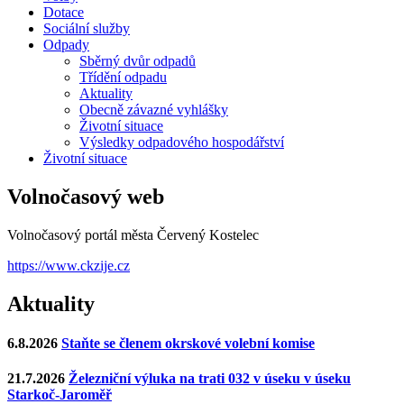
Dotace
Sociální služby
Odpady
Sběrný dvůr odpadů
Třídění odpadu
Aktuality
Obecně závazné vyhlášky
Životní situace
Výsledky odpadového hospodářství
Životní situace
Volnočasový web
Volnočasový portál města Červený Kostelec
https://www.ckzije.cz
Aktuality
6.8.2026
Staňte se členem okrskové volební komise
21.7.2026
Železniční výluka na trati 032 v úseku v úseku
Starkoč-Jaroměř