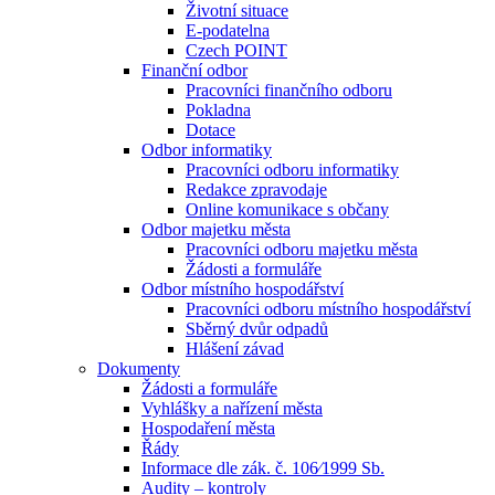
Životní situace
E-podatelna
Czech POINT
Finanční odbor
Pracovníci finančního odboru
Pokladna
Dotace
Odbor informatiky
Pracovníci odboru informatiky
Redakce zpravodaje
Online komunikace s občany
Odbor majetku města
Pracovníci odboru majetku města
Žádosti a formuláře
Odbor místního hospodářství
Pracovníci odboru místního hospodářství
Sběrný dvůr odpadů
Hlášení závad
Dokumenty
Žádosti a formuláře
Vyhlášky a nařízení města
Hospodaření města
Řády
Informace dle zák. č. 106⁄1999 Sb.
Audity – kontroly