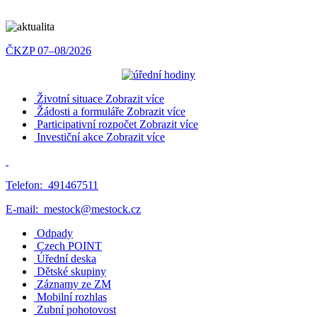
ČKZP 07–08/2026
Životní situace
Zobrazit více
Žádosti a formuláře
Zobrazit více
Participativní rozpočet
Zobrazit více
Investiční akce
Zobrazit více
Telefon:
491467511
E-mail:
mestock@mestock.cz
Odpady
Czech POINT
Úřední deska
Dětské skupiny
Záznamy ze ZM
Mobilní rozhlas
Zubní pohotovost