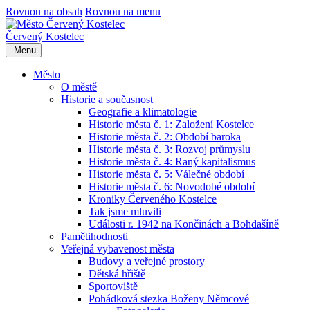
Rovnou na obsah
Rovnou na menu
Červený Kostelec
Menu
Město
O městě
Historie a současnost
Geografie a klimatologie
Historie města č. 1: Založení Kostelce
Historie města č. 2: Období baroka
Historie města č. 3: Rozvoj průmyslu
Historie města č. 4: Raný kapitalismus
Historie města č. 5: Válečné období
Historie města č. 6: Novodobé období
Kroniky Červeného Kostelce
Tak jsme mluvili
Události r. 1942 na Končinách a Bohdašíně
Pamětihodnosti
Veřejná vybavenost města
Budovy a veřejné prostory
Dětská hřiště
Sportoviště
Pohádková stezka Boženy Němcové