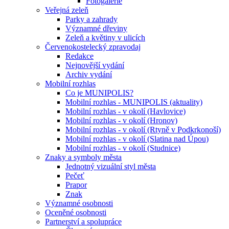
Fotogalerie
Veřejná zeleň
Parky a zahrady
Významné dřeviny
Zeleň a květiny v ulicích
Červenokostelecký zpravodaj
Redakce
Nejnovější vydání
Archiv vydání
Mobilní rozhlas
Co je MUNIPOLIS?
Mobilní rozhlas - MUNIPOLIS (aktuality)
Mobilní rozhlas - v okolí (Havlovice)
Mobilní rozhlas - v okolí (Hronov)
Mobilní rozhlas - v okolí (Rtyně v Podkrkonoší)
Mobilní rozhlas - v okolí (Slatina nad Úpou)
Mobilní rozhlas - v okolí (Studnice)
Znaky a symboly města
Jednotný vizuální styl města
Pečeť
Prapor
Znak
Významné osobnosti
Oceněné osobnosti
Partnerství a spolupráce