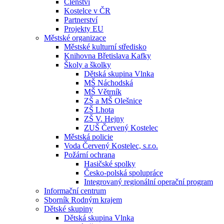
Členství
Kostelce v ČR
Partnerství
Projekty EU
Městské organizace
Městské kulturní středisko
Knihovna Břetislava Kafky
Školy a školky
Dětská skupina Vlnka
MŠ Náchodská
MŠ Větrník
ZŠ a MŠ Olešnice
ZŠ Lhota
ZŠ V. Hejny
ZUŠ Červený Kostelec
Městská policie
Voda Červený Kostelec, s.r.o.
Požární ochrana
Hasičské spolky
Česko-polská spolupráce
Integrovaný regionální operační program
Informační centrum
Sborník Rodným krajem
Dětské skupiny
Dětská skupina Vlnka