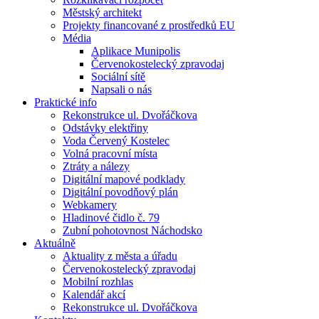
Městský architekt
Projekty financované z prostředků EU
Média
Aplikace Munipolis
Červenokostelecký zpravodaj
Sociální sítě
Napsali o nás
Praktické info
Rekonstrukce ul. Dvořáčkova
Odstávky elektřiny
Voda Červený Kostelec
Volná pracovní místa
Ztráty a nálezy
Digitální mapové podklady
Digitální povodňový plán
Webkamery
Hladinové čidlo č. 79
Zubní pohotovnost Náchodsko
Aktuálně
Aktuality z města a úřadu
Červenokostelecký zpravodaj
Mobilní rozhlas
Kalendář akcí
Rekonstrukce ul. Dvořáčkova