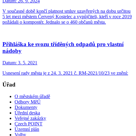
Datum:
26. 9. 2024
V současné době končí platnost smluv uzavřených na dobu určitou
5 let mezi městem Červený Kostelec a vypůjčiteli, kteří v roce 2019
požádali o kompostér. Jednalo se o 460 občanů města.
Přihláška ke svozu tříděných odpadů pro vlastní
nádoby
Datum:
3. 5. 2021
Usnesení rady města je z 24. 3. 2021 č. RM-2021/10/23 ve znění:
Úřad
O městském úřadě
Odbory MěÚ
Dokumenty
Úřední deska
Veřejné zakázky
Czech POINT
Územní plán
Volby