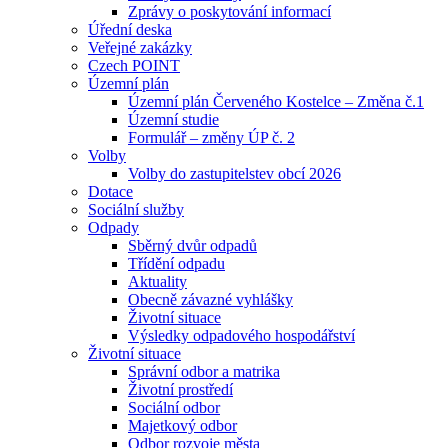
Zprávy o poskytování informací
Úřední deska
Veřejné zakázky
Czech POINT
Územní plán
Územní plán Červeného Kostelce – Změna č.1
Územní studie
Formulář – změny ÚP č. 2
Volby
Volby do zastupitelstev obcí 2026
Dotace
Sociální služby
Odpady
Sběrný dvůr odpadů
Třídění odpadu
Aktuality
Obecně závazné vyhlášky
Životní situace
Výsledky odpadového hospodářství
Životní situace
Správní odbor a matrika
Životní prostředí
Sociální odbor
Majetkový odbor
Odbor rozvoje města