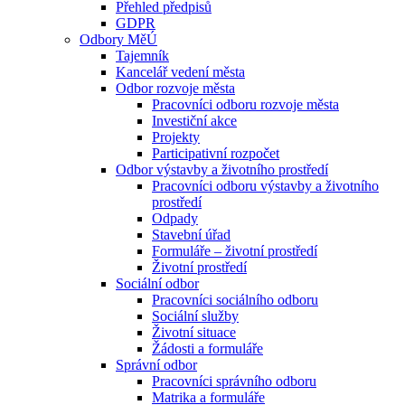
Přehled předpisů
GDPR
Odbory MěÚ
Tajemník
Kancelář vedení města
Odbor rozvoje města
Pracovníci odboru rozvoje města
Investiční akce
Projekty
Participativní rozpočet
Odbor výstavby a životního prostředí
Pracovníci odboru výstavby a životního
prostředí
Odpady
Stavební úřad
Formuláře – životní prostředí
Životní prostředí
Sociální odbor
Pracovníci sociálního odboru
Sociální služby
Životní situace
Žádosti a formuláře
Správní odbor
Pracovníci správního odboru
Matrika a formuláře