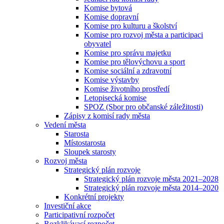
Komise bytová
Komise dopravní
Komise pro kulturu a školství
Komise pro rozvoj města a participaci
obyvatel
Komise pro správu majetku
Komise pro tělovýchovu a sport
Komise sociální a zdravotní
Komise výstavby
Komise životního prostředí
Letopisecká komise
SPOZ (Sbor pro občanské záležitosti)
Zápisy z komisí rady města
Vedení města
Starosta
Místostarosta
Sloupek starosty
Rozvoj města
Strategický plán rozvoje
Strategický plán rozvoje města 2021–2028
Strategický plán rozvoje města 2014–2020
Konkrétní projekty
Investiční akce
Participativní rozpočet
Rozklikávací rozpočet