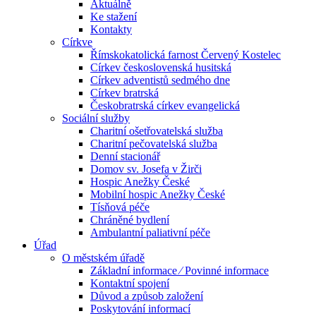
Aktuálně
Ke stažení
Kontakty
Církve
Římskokatolická farnost Červený Kostelec
Církev československá husitská
Církev adventistů sedmého dne
Církev bratrská
Českobratrská církev evangelická
Sociální služby
Charitní ošetřovatelská služba
Charitní pečovatelská služba
Denní stacionář
Domov sv. Josefa v Žirči
Hospic Anežky České
Mobilní hospic Anežky České
Tísňová péče
Chráněné bydlení
Ambulantní paliativní péče
Úřad
O městském úřadě
Základní informace ⁄ Povinné informace
Kontaktní spojení
Důvod a způsob založení
Poskytování informací