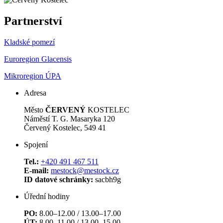
Partnerství
Kladské pomezí
Euroregion Glacensis
Mikroregion ÚPA
Adresa
Město
ČERVENÝ
KOSTELEC
Náměstí T. G. Masaryka 120
Červený Kostelec, 549 41
Spojení
Tel.:
+420 491 467 511
E-mail:
mestock@mestock.cz
ID datové schránky:
sacbh9g
Úřední hodiny
PO:
8.00–12.00 / 13.00–17.00
ÚT:
8.00–11.00 / 13.00–15.00