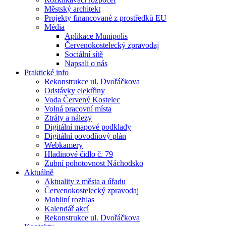
Městský architekt
Projekty financované z prostředků EU
Média
Aplikace Munipolis
Červenokostelecký zpravodaj
Sociální sítě
Napsali o nás
Praktické info
Rekonstrukce ul. Dvořáčkova
Odstávky elektřiny
Voda Červený Kostelec
Volná pracovní místa
Ztráty a nálezy
Digitální mapové podklady
Digitální povodňový plán
Webkamery
Hladinové čidlo č. 79
Zubní pohotovnost Náchodsko
Aktuálně
Aktuality z města a úřadu
Červenokostelecký zpravodaj
Mobilní rozhlas
Kalendář akcí
Rekonstrukce ul. Dvořáčkova