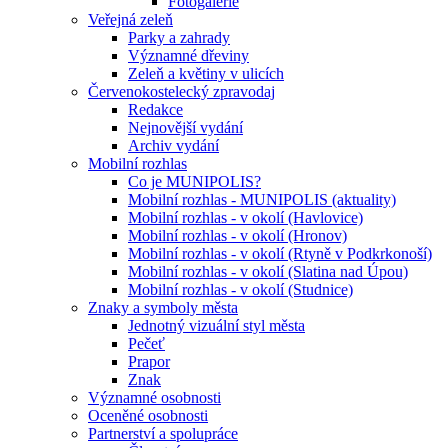
Fotogalerie
Veřejná zeleň
Parky a zahrady
Významné dřeviny
Zeleň a květiny v ulicích
Červenokostelecký zpravodaj
Redakce
Nejnovější vydání
Archiv vydání
Mobilní rozhlas
Co je MUNIPOLIS?
Mobilní rozhlas - MUNIPOLIS (aktuality)
Mobilní rozhlas - v okolí (Havlovice)
Mobilní rozhlas - v okolí (Hronov)
Mobilní rozhlas - v okolí (Rtyně v Podkrkonoší)
Mobilní rozhlas - v okolí (Slatina nad Úpou)
Mobilní rozhlas - v okolí (Studnice)
Znaky a symboly města
Jednotný vizuální styl města
Pečeť
Prapor
Znak
Významné osobnosti
Oceněné osobnosti
Partnerství a spolupráce