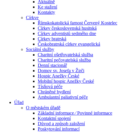
Aktuálně
Ke stažení
Kontakty
Církve
Římskokatolická farnost Červený Kostelec
Církev československá husitská
Církev adventistů sedmého dne
Církev bratrská
Českobratrská církev evangelická
Sociální služby
Charitní ošetřovatelská služba
Charitní pečovatelská služba
Denní stacionář
Domov sv. Josefa v Žirči
Hospic Anežky České
Mobilní hospic Anežky České
Tísňová péče
Chráněné bydlení
Ambulantní paliativní péče
Úřad
O městském úřadě
Základní informace ⁄ Povinné informace
Kontaktní spojení
Důvod a způsob založení
Poskytování informací