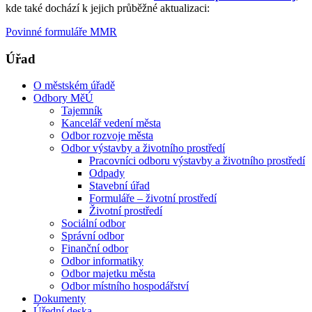
kde také dochází k jejich průběžné aktualizaci:
Povinné formuláře MMR
Úřad
O městském úřadě
Odbory MěÚ
Tajemník
Kancelář vedení města
Odbor rozvoje města
Odbor výstavby a životního prostředí
Pracovníci odboru výstavby a životního prostředí
Odpady
Stavební úřad
Formuláře – životní prostředí
Životní prostředí
Sociální odbor
Správní odbor
Finanční odbor
Odbor informatiky
Odbor majetku města
Odbor místního hospodářství
Dokumenty
Úřední deska