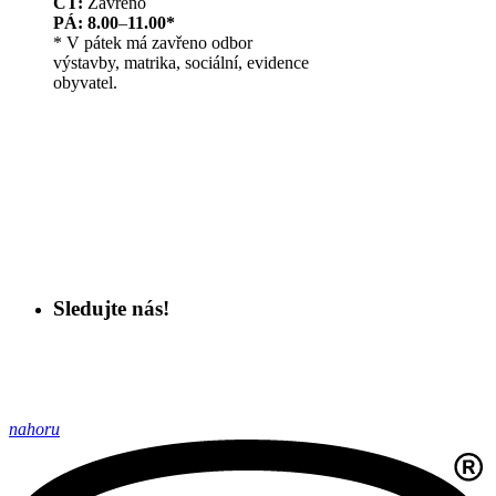
ČT:
Zavřeno
PÁ: 8.00
–
11.00*
* V pátek má zavřeno odbor
výstavby, matrika, sociální, evidence
obyvatel.
Sledujte nás!
nahoru