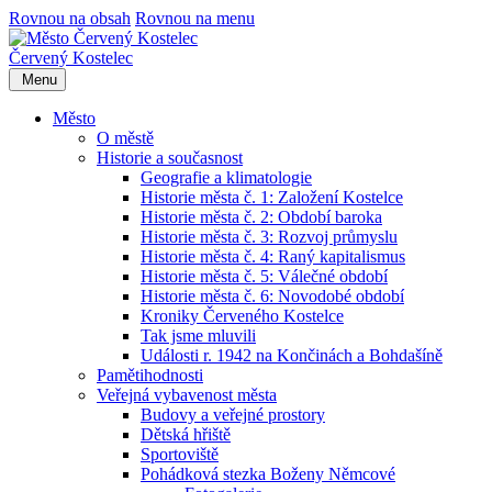
Rovnou na obsah
Rovnou na menu
Červený Kostelec
Menu
Město
O městě
Historie a současnost
Geografie a klimatologie
Historie města č. 1: Založení Kostelce
Historie města č. 2: Období baroka
Historie města č. 3: Rozvoj průmyslu
Historie města č. 4: Raný kapitalismus
Historie města č. 5: Válečné období
Historie města č. 6: Novodobé období
Kroniky Červeného Kostelce
Tak jsme mluvili
Události r. 1942 na Končinách a Bohdašíně
Pamětihodnosti
Veřejná vybavenost města
Budovy a veřejné prostory
Dětská hřiště
Sportoviště
Pohádková stezka Boženy Němcové