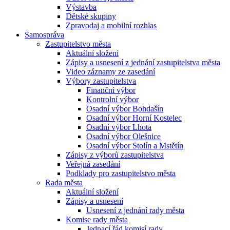
Výstavba
Dětské skupiny
Zpravodaj a mobilní rozhlas
Samospráva
Zastupitelstvo města
Aktuální složení
Zápisy a usnesení z jednání zastupitelstva města
Video záznamy ze zasedání
Výbory zastupitelstva
Finanční výbor
Kontrolní výbor
Osadní výbor Bohdašín
Osadní výbor Horní Kostelec
Osadní výbor Lhota
Osadní výbor Olešnice
Osadní výbor Stolín a Mstětín
Zápisy z výborů zastupitelstva
Veřejná zasedání
Podklady pro zastupitelstvo města
Rada města
Aktuální složení
Zápisy a usnesení
Usnesení z jednání rady města
Komise rady města
Jednací řád komisí rady