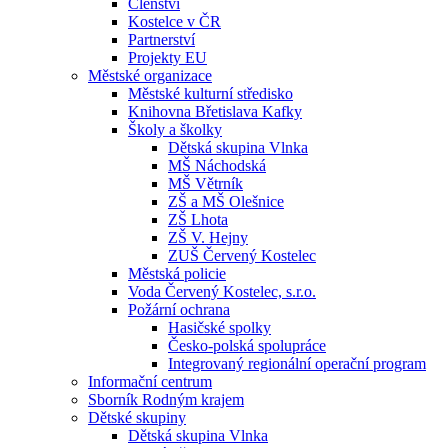
Členství
Kostelce v ČR
Partnerství
Projekty EU
Městské organizace
Městské kulturní středisko
Knihovna Břetislava Kafky
Školy a školky
Dětská skupina Vlnka
MŠ Náchodská
MŠ Větrník
ZŠ a MŠ Olešnice
ZŠ Lhota
ZŠ V. Hejny
ZUŠ Červený Kostelec
Městská policie
Voda Červený Kostelec, s.r.o.
Požární ochrana
Hasičské spolky
Česko-polská spolupráce
Integrovaný regionální operační program
Informační centrum
Sborník Rodným krajem
Dětské skupiny
Dětská skupina Vlnka