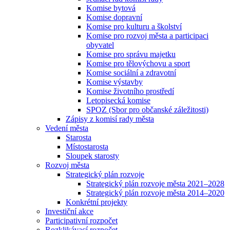
Komise bytová
Komise dopravní
Komise pro kulturu a školství
Komise pro rozvoj města a participaci
obyvatel
Komise pro správu majetku
Komise pro tělovýchovu a sport
Komise sociální a zdravotní
Komise výstavby
Komise životního prostředí
Letopisecká komise
SPOZ (Sbor pro občanské záležitosti)
Zápisy z komisí rady města
Vedení města
Starosta
Místostarosta
Sloupek starosty
Rozvoj města
Strategický plán rozvoje
Strategický plán rozvoje města 2021–2028
Strategický plán rozvoje města 2014–2020
Konkrétní projekty
Investiční akce
Participativní rozpočet
Rozklikávací rozpočet