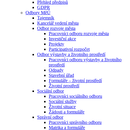
Přehled předpisů
GDPR
Odbory MěÚ
Tajemník
Kancelář vedení města
Odbor rozvoje města
Pracovníci odboru rozvoje města
Investiční akce
Projekty
Participativní rozpočet
Odbor výstavby a životního prostředí
Pracovníci odboru výstavby a životního
prostředí
Odpady
Stavební úřad
Formuláře – životní prostředí
Životní prostředí
Sociální odbor
Pracovníci sociálního odboru
Sociální služby
Životní situace
Žádosti a formuláře
Správní odbor
Pracovníci správního odboru
Matrika a formuláře