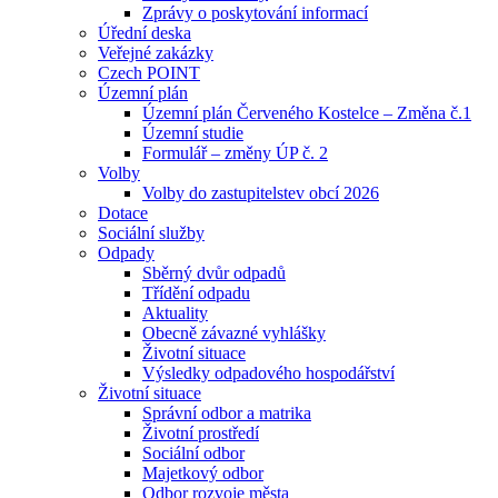
Zprávy o poskytování informací
Úřední deska
Veřejné zakázky
Czech POINT
Územní plán
Územní plán Červeného Kostelce – Změna č.1
Územní studie
Formulář – změny ÚP č. 2
Volby
Volby do zastupitelstev obcí 2026
Dotace
Sociální služby
Odpady
Sběrný dvůr odpadů
Třídění odpadu
Aktuality
Obecně závazné vyhlášky
Životní situace
Výsledky odpadového hospodářství
Životní situace
Správní odbor a matrika
Životní prostředí
Sociální odbor
Majetkový odbor
Odbor rozvoje města