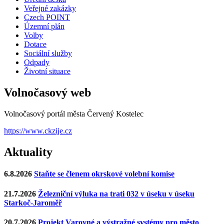
Veřejné zakázky
Czech POINT
Územní plán
Volby
Dotace
Sociální služby
Odpady
Životní situace
Volnočasový web
Volnočasový portál města Červený Kostelec
https://www.ckzije.cz
Aktuality
6.8.2026
Staňte se členem okrskové volební komise
21.7.2026
Železniční výluka na trati 032 v úseku v úseku
Starkoč-Jaroměř
20.7.2026
Projekt Varovné a výstražné systémy pro město