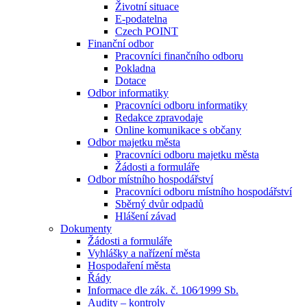
Životní situace
E-podatelna
Czech POINT
Finanční odbor
Pracovníci finančního odboru
Pokladna
Dotace
Odbor informatiky
Pracovníci odboru informatiky
Redakce zpravodaje
Online komunikace s občany
Odbor majetku města
Pracovníci odboru majetku města
Žádosti a formuláře
Odbor místního hospodářství
Pracovníci odboru místního hospodářství
Sběrný dvůr odpadů
Hlášení závad
Dokumenty
Žádosti a formuláře
Vyhlášky a nařízení města
Hospodaření města
Řády
Informace dle zák. č. 106⁄1999 Sb.
Audity – kontroly