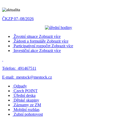
ČKZP 07–08/2026
Životní situace
Zobrazit více
Žádosti a formuláře
Zobrazit více
Participativní rozpočet
Zobrazit více
Investiční akce
Zobrazit více
Telefon:
491467511
E-mail:
mestock@mestock.cz
Odpady
Czech POINT
Úřední deska
Dětské skupiny
Záznamy ze ZM
Mobilní rozhlas
Zubní pohotovost