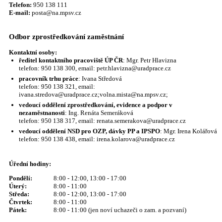
Telefon:
950 138 111
E-mail:
posta@na.mpsv.cz
Odbor zprostředkování zaměstnání
Kontaktní osoby:
ředitel kontaktního pracoviště ÚP ČR
: Mgr. Petr Hlavizna
telefon: 950 138 300, email: petr.hlavizna@uradprace.cz
pracovník trhu práce
: Ivana Středová
telefon: 950 138 321, email:
ivana.stredova@uradprace.cz;volna.mista@na.mpsv.cz;
vedoucí oddělení zprostředkování, evidence a podpor v
nezaměstnanosti
: Ing. Renáta Semeráková
telefon: 950 138 317, email: renata.semerakova@uradprace.cz
vedoucí oddělení NSD pro OZP, dávky PP a IPSPO
: Mgr. Irena Kolářová
telefon: 950 138 438, email: irena.kolarova@uradprace.cz
Úřední hodiny:
Pondělí:
8:00 - 12:00, 13:00 - 17:00
Úterý:
8:00 - 11:00
Středa:
8:00 - 12:00, 13:00 - 17:00
Čtvrtek:
8:00 - 11:00
Pátek:
8:00 - 11:00 (jen noví uchazeči o zam. a pozvaní)