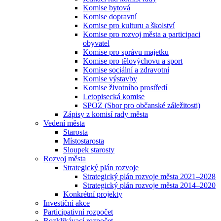
Komise bytová
Komise dopravní
Komise pro kulturu a školství
Komise pro rozvoj města a participaci
obyvatel
Komise pro správu majetku
Komise pro tělovýchovu a sport
Komise sociální a zdravotní
Komise výstavby
Komise životního prostředí
Letopisecká komise
SPOZ (Sbor pro občanské záležitosti)
Zápisy z komisí rady města
Vedení města
Starosta
Místostarosta
Sloupek starosty
Rozvoj města
Strategický plán rozvoje
Strategický plán rozvoje města 2021–2028
Strategický plán rozvoje města 2014–2020
Konkrétní projekty
Investiční akce
Participativní rozpočet
Rozklikávací rozpočet