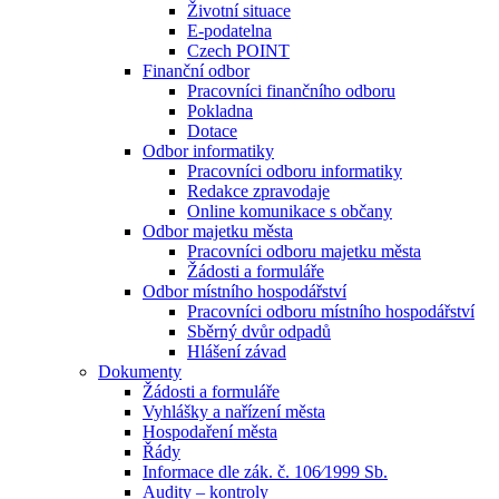
Životní situace
E-podatelna
Czech POINT
Finanční odbor
Pracovníci finančního odboru
Pokladna
Dotace
Odbor informatiky
Pracovníci odboru informatiky
Redakce zpravodaje
Online komunikace s občany
Odbor majetku města
Pracovníci odboru majetku města
Žádosti a formuláře
Odbor místního hospodářství
Pracovníci odboru místního hospodářství
Sběrný dvůr odpadů
Hlášení závad
Dokumenty
Žádosti a formuláře
Vyhlášky a nařízení města
Hospodaření města
Řády
Informace dle zák. č. 106⁄1999 Sb.
Audity – kontroly