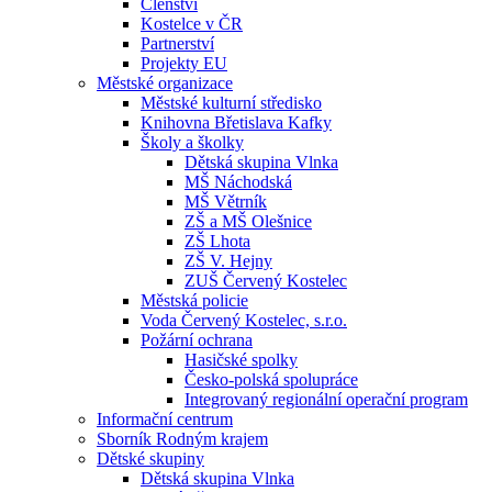
Členství
Kostelce v ČR
Partnerství
Projekty EU
Městské organizace
Městské kulturní středisko
Knihovna Břetislava Kafky
Školy a školky
Dětská skupina Vlnka
MŠ Náchodská
MŠ Větrník
ZŠ a MŠ Olešnice
ZŠ Lhota
ZŠ V. Hejny
ZUŠ Červený Kostelec
Městská policie
Voda Červený Kostelec, s.r.o.
Požární ochrana
Hasičské spolky
Česko-polská spolupráce
Integrovaný regionální operační program
Informační centrum
Sborník Rodným krajem
Dětské skupiny
Dětská skupina Vlnka