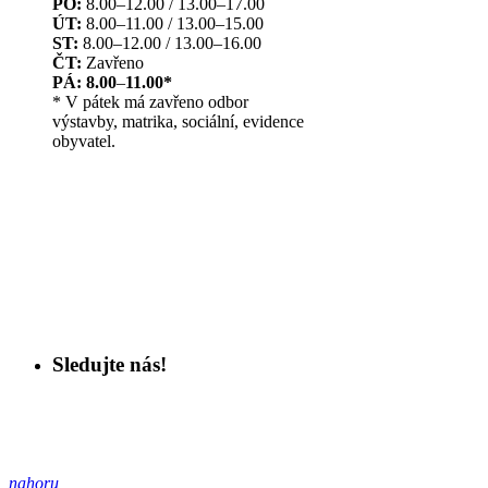
PO:
8.00–12.00 / 13.00–17.00
ÚT:
8.00–11.00 / 13.00–15.00
ST:
8.00–12.00 / 13.00–16.00
ČT:
Zavřeno
PÁ: 8.00
–
11.00*
* V pátek má zavřeno odbor
výstavby, matrika, sociální, evidence
obyvatel.
Sledujte nás!
nahoru