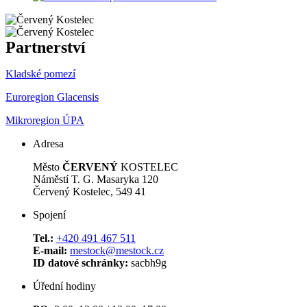
Partnerství
Kladské pomezí
Euroregion Glacensis
Mikroregion ÚPA
Adresa
Město
ČERVENÝ
KOSTELEC
Náměstí T. G. Masaryka 120
Červený Kostelec, 549 41
Spojení
Tel.:
+420 491 467 511
E-mail:
mestock@mestock.cz
ID datové schránky:
sacbh9g
Úřední hodiny