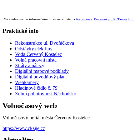
Více informací o informačním boxu naleznete na
této stránce
.
Pracovní portál 95match.cz
.
Praktické info
Rekonstrukce ul. Dvořáčkova
Odstávky elektřiny
Voda Červený Kostelec
Volná pracovní místa
Ztráty a nálezy
Digitální mapové podklady
Digitální povodňový plán
Webkamery
Hladinové čidlo č. 79
Zubní pohotovnost Náchodsko
Volnočasový web
Volnočasový portál města Červený Kostelec
https://www.ckzije.cz