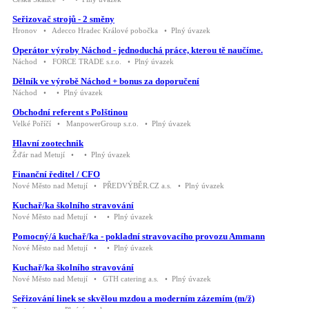
Seřizovač strojů - 2 směny
Hronov • Adecco Hradec Králové pobočka • Plný úvazek
Operátor výroby Náchod - jednoduchá práce, kterou tě naučíme.
Náchod • FORCE TRADE s.r.o. • Plný úvazek
Dělník ve výrobě Náchod + bonus za doporučení
Náchod • • Plný úvazek
Obchodní referent s Polštinou
Velké Poříčí • ManpowerGroup s.r.o. • Plný úvazek
Hlavní zootechnik
Žďár nad Metují • • Plný úvazek
Finanční ředitel / CFO
Nové Město nad Metují • PŘEDVÝBĚR.CZ a.s. • Plný úvazek
Kuchař/ka školního stravování
Nové Město nad Metují • • Plný úvazek
Pomocný/á kuchař/ka - pokladní stravovacího provozu Ammann
Nové Město nad Metují • • Plný úvazek
Kuchař/ka školního stravování
Nové Město nad Metují • GTH catering a.s. • Plný úvazek
Seřizování linek se skvělou mzdou a moderním zázemím (m/ž)