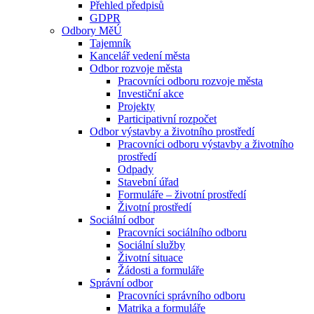
Přehled předpisů
GDPR
Odbory MěÚ
Tajemník
Kancelář vedení města
Odbor rozvoje města
Pracovníci odboru rozvoje města
Investiční akce
Projekty
Participativní rozpočet
Odbor výstavby a životního prostředí
Pracovníci odboru výstavby a životního
prostředí
Odpady
Stavební úřad
Formuláře – životní prostředí
Životní prostředí
Sociální odbor
Pracovníci sociálního odboru
Sociální služby
Životní situace
Žádosti a formuláře
Správní odbor
Pracovníci správního odboru
Matrika a formuláře