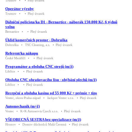
Trutnov • • Plný úvazek
Operátor výroby
Trutnov • • Plný úvazek
Dálniční policista/ka D1 - Bernartice - náborák 150.000 Kč, 6 týdnů
volna
Bernartice • • Plný úvazek
Úklid komerčních prostor - Dobruška
Dobruška • TSC Cleaning, a.s. • Plný úvazek
Referent/ka nákupu
České Meziříčí • • Plný úvazek
Programátor a obsluha CNC strojů (m/ž)
Libřice • • Plný úvazek
Obsluha CNC ohraňovacího lisu - ohýbání plechů (m/ž)
Libřice • • Plný úvazek
Recepční a obsluha kasina od 55 000 Kč + prémie + tips
Vestec, okres Praha-západ • Jackpot Vestec s.r.o. • Plný úvazek
Automechanik (m+ž)
Vestec • K+K Autoservis Czech s.r.o. • Plný úvazek
VŠEOBECNÁ SESTRA bez specializace (m/ž)
Hronov • Domov důchodců Malá Čermná • Plný úvazek