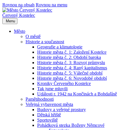
Rovnou na obsah
Rovnou na menu
Červený Kostelec
Menu
Město
O městě
Historie a současnost
Geografie a klimatologie
Historie města č. 1: Založení Kostelce
Historie města č. 2: Období baroka
Historie města č. 3: Rozvoj průmyslu
Historie města č. 4: Raný kapitalismus
Historie města č. 5: Válečné období
Historie města č. 6: Novodobé období
Kroniky Červeného Kostelce
Tak jsme mluvili
Události r. 1942 na Končinách a Bohdašíně
Pamětihodnosti
Veřejná vybavenost města
Budovy a veřejné prostory
Dětská hřiště
Sportoviště
Pohádková stezka Boženy Němcové