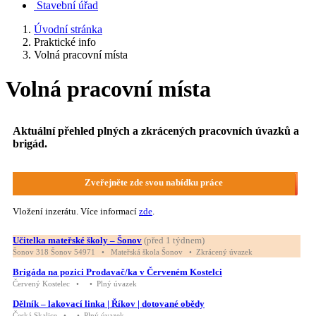
Stavební úřad
Úvodní stránka
Praktické info
Volná pracovní místa
Volná pracovní místa
Aktuální přehled plných a zkrácených pracovních úvazků a
brigád.
Zveřejněte zde svou nabídku práce
Vložení inzerátu. Více informací
zde
.
Učitelka mateřské školy – Šonov
(před 1 týdnem)
Šonov 318 Šonov 54971 • Mateřská škola Šonov • Zkrácený úvazek
Brigáda na pozici Prodavač/ka v Červeném Kostelci
Červený Kostelec • • Plný úvazek
Dělník – lakovací linka | Říkov | dotované obědy
Česká Skalice • • Plný úvazek