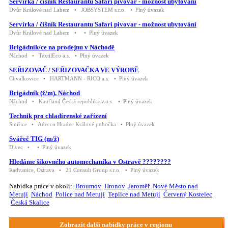
Servírka / číšník Restaurantu Safari pivovar - možnost ubytování
Dvůr Králové nad Labem • JOBSYSTEM s.r.o. • Plný úvazek
Servírka / číšník Restaurantu Safari pivovar - možnost ubytování
Dvůr Králové nad Labem • • Plný úvazek
Brigádník/ce na prodejnu v Náchodě
Náchod • TextilEco a.s. • Plný úvazek
SEŘIZOVAČ / SEŘIZOVAČKA VE VÝROBĚ
Chvalkovice • HARTMANN - RICO a.s. • Plný úvazek
Brigádník (ž/m), Náchod
Náchod • Kaufland Česká republika v.o.s. • Plný úvazek
Technik pro chladírenské zařízení
Smiřice • Adecco Hradec Králové pobočka • Plný úvazek
Svářeč TIG (m/ž)
Divec • • Plný úvazek
Hledáme šikovného automechanika v Ostravě ????????
Radvanice, Ostrava • 21 Consult Group s.r.o. • Plný úvazek
Nabídka práce v okolí:
Broumov
Hronov
Jaroměř
Nové Město nad
Metují
Náchod
Police nad Metují
Teplice nad Metují
Červený Kostelec
Česká Skalice
Zobrazit další nabídky práce v regionu