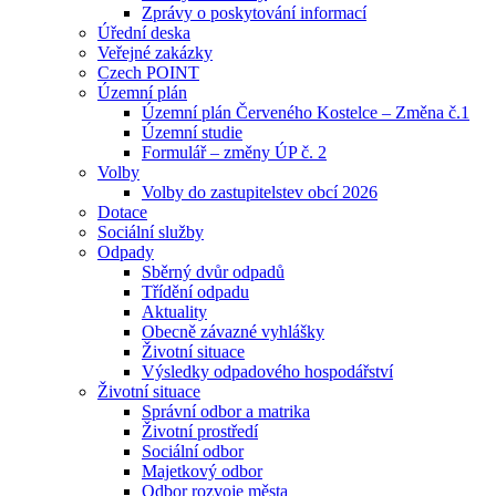
Zprávy o poskytování informací
Úřední deska
Veřejné zakázky
Czech POINT
Územní plán
Územní plán Červeného Kostelce – Změna č.1
Územní studie
Formulář – změny ÚP č. 2
Volby
Volby do zastupitelstev obcí 2026
Dotace
Sociální služby
Odpady
Sběrný dvůr odpadů
Třídění odpadu
Aktuality
Obecně závazné vyhlášky
Životní situace
Výsledky odpadového hospodářství
Životní situace
Správní odbor a matrika
Životní prostředí
Sociální odbor
Majetkový odbor
Odbor rozvoje města