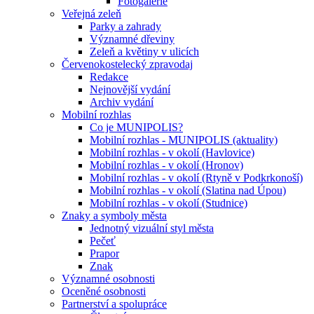
Fotogalerie
Veřejná zeleň
Parky a zahrady
Významné dřeviny
Zeleň a květiny v ulicích
Červenokostelecký zpravodaj
Redakce
Nejnovější vydání
Archiv vydání
Mobilní rozhlas
Co je MUNIPOLIS?
Mobilní rozhlas - MUNIPOLIS (aktuality)
Mobilní rozhlas - v okolí (Havlovice)
Mobilní rozhlas - v okolí (Hronov)
Mobilní rozhlas - v okolí (Rtyně v Podkrkonoší)
Mobilní rozhlas - v okolí (Slatina nad Úpou)
Mobilní rozhlas - v okolí (Studnice)
Znaky a symboly města
Jednotný vizuální styl města
Pečeť
Prapor
Znak
Významné osobnosti
Oceněné osobnosti
Partnerství a spolupráce