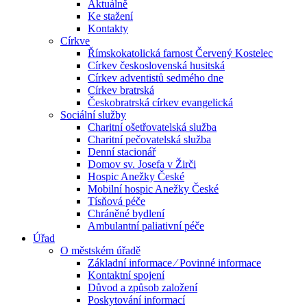
Aktuálně
Ke stažení
Kontakty
Církve
Římskokatolická farnost Červený Kostelec
Církev československá husitská
Církev adventistů sedmého dne
Církev bratrská
Českobratrská církev evangelická
Sociální služby
Charitní ošetřovatelská služba
Charitní pečovatelská služba
Denní stacionář
Domov sv. Josefa v Žirči
Hospic Anežky České
Mobilní hospic Anežky České
Tísňová péče
Chráněné bydlení
Ambulantní paliativní péče
Úřad
O městském úřadě
Základní informace ⁄ Povinné informace
Kontaktní spojení
Důvod a způsob založení
Poskytování informací