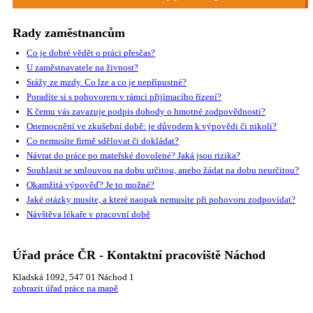
Rady zaměstnancům
Co je dobré vědět o práci přesčas?
U zaměstnavatele na živnost?
Srážy ze mzdy. Co lze a co je nepřípustné?
Poradíte si s pohovorem v rámci přijímacího řízení?
K čemu vás zavazuje podpis dohody o hmotné zodpovědnosti?
Onemocnění ve zkušební době: je důvodem k výpovědi či nikoli?
Co nemusíte firmě sdělovat či dokládat?
Návrat do práce po mateřské dovolené? Jaká jsou rizika?
Souhlasit se smlouvou na dobu určitou, anebo žádat na dobu neurčitou?
Okamžitá výpověď? Je to možné?
Jaké otázky musíte, a které naopak nemusíte při pohovoru zodpovídat?
Návštěva lékaře v pracovní době
Úřad práce ČR - Kontaktní pracoviště Náchod
Kladská 1092, 547 01 Náchod 1
zobrazit úřad práce na mapě