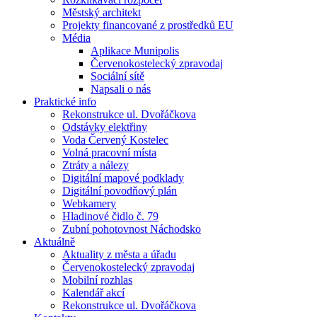
Městský architekt
Projekty financované z prostředků EU
Média
Aplikace Munipolis
Červenokostelecký zpravodaj
Sociální sítě
Napsali o nás
Praktické info
Rekonstrukce ul. Dvořáčkova
Odstávky elektřiny
Voda Červený Kostelec
Volná pracovní místa
Ztráty a nálezy
Digitální mapové podklady
Digitální povodňový plán
Webkamery
Hladinové čidlo č. 79
Zubní pohotovnost Náchodsko
Aktuálně
Aktuality z města a úřadu
Červenokostelecký zpravodaj
Mobilní rozhlas
Kalendář akcí
Rekonstrukce ul. Dvořáčkova