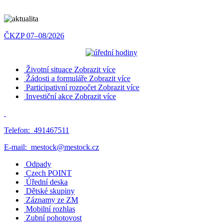
ČKZP 07–08/2026
Životní situace
Zobrazit více
Žádosti a formuláře
Zobrazit více
Participativní rozpočet
Zobrazit více
Investiční akce
Zobrazit více
Telefon:
491467511
E-mail:
mestock@mestock.cz
Odpady
Czech POINT
Úřední deska
Dětské skupiny
Záznamy ze ZM
Mobilní rozhlas
Zubní pohotovost