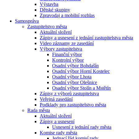
Výstavba
Dětské skupiny
Zpravodaj a mobilní rozhlas
Samospráva
Zastupitelstvo města
Aktuální složení
Zápisy a usnesení z jednání zastupitelstva města
Video záznamy ze zasedání
Výbory zastupitelstva
Finanční výbor
Kontrolní výbor
Osadní výbor Bohdašín
Osadní výbor Horní Kostelec
Osadní výbor Lhota
Osadní výbor Olešnice
Osadní výbor Stolín a Mstětín
Zápisy z výborů zastupitelstva
Veřejná zasedání
Podklady pro zastupitelstvo města
Rada města
Aktuální složení
Zápisy a usnesení
Usnesení z jednání rady města
Komise rady města
Jednací řád komisí rady