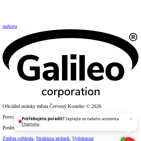
nahoru
Oficiální stránky města Červený Kostelec © 2026
Provozovatel
Galileo Corporation s.r.o.
Potřebujete poradit?
Zeptejte se našeho asistenta
Chettyho
.
Poslední aktualizace: 5. 8. 2026
Změna vzhledu
,
Struktura stránek
,
Vytisknout