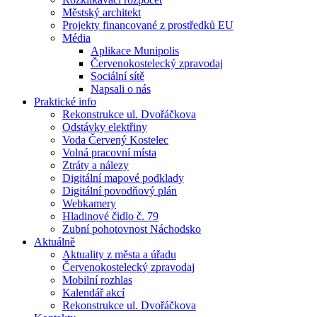
Městský architekt
Projekty financované z prostředků EU
Média
Aplikace Munipolis
Červenokostelecký zpravodaj
Sociální sítě
Napsali o nás
Praktické info
Rekonstrukce ul. Dvořáčkova
Odstávky elektřiny
Voda Červený Kostelec
Volná pracovní místa
Ztráty a nálezy
Digitální mapové podklady
Digitální povodňový plán
Webkamery
Hladinové čidlo č. 79
Zubní pohotovnost Náchodsko
Aktuálně
Aktuality z města a úřadu
Červenokostelecký zpravodaj
Mobilní rozhlas
Kalendář akcí
Rekonstrukce ul. Dvořáčkova