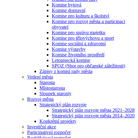
Komise bytová
Komise dopravní
Komise pro kulturu a školství
Komise pro rozvoj města a participaci
obyvatel
Komise pro správu majetku
Komise pro tělovýchovu a sport
Komise sociální a zdravotní
Komise výstavby
Komise životního prostředí
Letopisecká komise
SPOZ (Sbor pro občanské záležitosti)
Zápisy z komisí rady města
Vedení města
Starosta
Místostarosta
Sloupek starosty
Rozvoj města
Strategický plán rozvoje
Strategický plán rozvoje města 2021–2028
Strategický plán rozvoje města 2014–2020
Konkrétní projekty
Investiční akce
Participativní rozpočet
Rozklikávací rozpočet