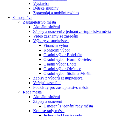
Výstavba
Dětské skupiny
Zpravodaj a mobilní rozhlas
Samospráva
Zastupitelstvo města
Aktuální složení
Zápisy a usnesení z jednání zastupitelstva města
Video záznamy ze zasedání
Výbory zastupitelstva
Finanční výbor
Kontrolní výbor
Osadní výbor Bohdašín
Osadní výbor Horní Kostelec
Osadní výbor Lhota
Osadní výbor Olešnice
Osadní výbor Stolín a Mstětín
Zápisy z výborů zastupitelstva
Veřejná zasedání
Podklady pro zastupitelstvo města
Rada města
Aktuální složení
Zápisy a usnesení
Usnesení z jednání rady města
Komise rady města
Jednací řád komisí rady