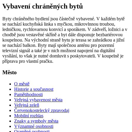
Vybavení chráněných bytů
Byty chráněného bydlení jsou částečně vybavené. V každém bytě
se nachází kuchyňská linka s myčkou, mikrovlnnou troubou,
ledničkou, rychlovarnou konvicí a sporákem. V zádveří, ložnici a v
chodbě jsou vestavěné skříně a byt dále disponuje bezbariérovou
koupelnou. Na východní straně bytu je terasa se zahrádkou a jižní
se nachází balkon. Byty mají společnou anténu pro pozemní
televizní signál a také je v nich možnost napojení na digitální
vysílání, to však je nutné domluvit s poskytovateli. V koupelně je
příprava pro vlastní pračku.
Město
O městě
Historie a současnost
Pamětihodnosti
Veřejná vybavenost města
Veřejná zeleň
Červenokostelecký zpravodaj
Mobilní rozhlas
Znaky a symboly města
Významné osobnosti
Oceněné osobnosti