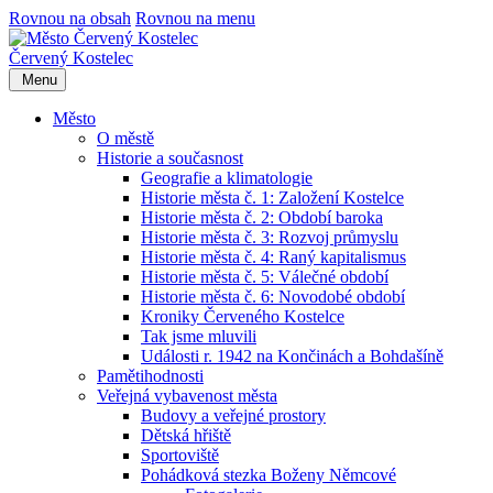
Rovnou na obsah
Rovnou na menu
Červený Kostelec
Menu
Město
O městě
Historie a současnost
Geografie a klimatologie
Historie města č. 1: Založení Kostelce
Historie města č. 2: Období baroka
Historie města č. 3: Rozvoj průmyslu
Historie města č. 4: Raný kapitalismus
Historie města č. 5: Válečné období
Historie města č. 6: Novodobé období
Kroniky Červeného Kostelce
Tak jsme mluvili
Události r. 1942 na Končinách a Bohdašíně
Pamětihodnosti
Veřejná vybavenost města
Budovy a veřejné prostory
Dětská hřiště
Sportoviště
Pohádková stezka Boženy Němcové