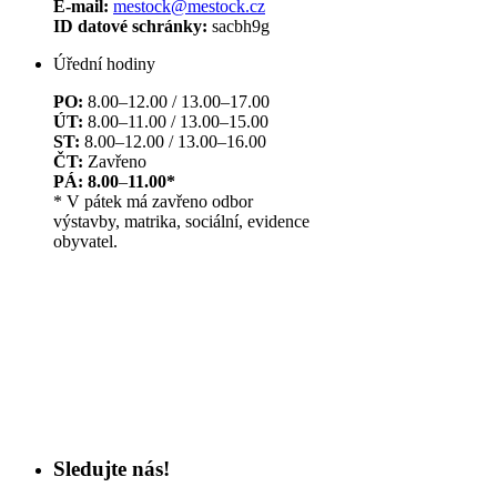
E-mail:
mestock@mestock.cz
ID datové schránky:
sacbh9g
Úřední hodiny
PO:
8.00–12.00 / 13.00–17.00
ÚT:
8.00–11.00 / 13.00–15.00
ST:
8.00–12.00 / 13.00–16.00
ČT:
Zavřeno
PÁ: 8.00
–
11.00*
* V pátek má zavřeno odbor
výstavby, matrika, sociální, evidence
obyvatel.
Sledujte nás!