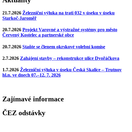
21.7.2026
Železniční výluka na trati 032 v úseku v úseku
Starkoč-Jaroměř
20.7.2026
Projekt Varovné a výstražné systémy pro město
Červený Kostelec a partnerské obce
20.7.2026
Staňte se členem okrskové volební komise
2.7.2026
Zahájení stavby – rekonstrukce ulice Dvořáčkova
1.7.2026
Železniční výluka v úseku Česká Skalice – Trutnov
hl.n. ve dnech 07.–12. 7. 2026
Zajímavé
informace
ČEZ odstávky