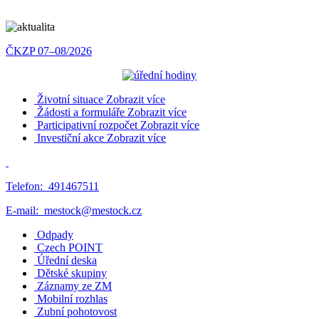
ČKZP 07–08/2026
Životní situace
Zobrazit více
Žádosti a formuláře
Zobrazit více
Participativní rozpočet
Zobrazit více
Investiční akce
Zobrazit více
Telefon:
491467511
E-mail:
mestock@mestock.cz
Odpady
Czech POINT
Úřední deska
Dětské skupiny
Záznamy ze ZM
Mobilní rozhlas
Zubní pohotovost