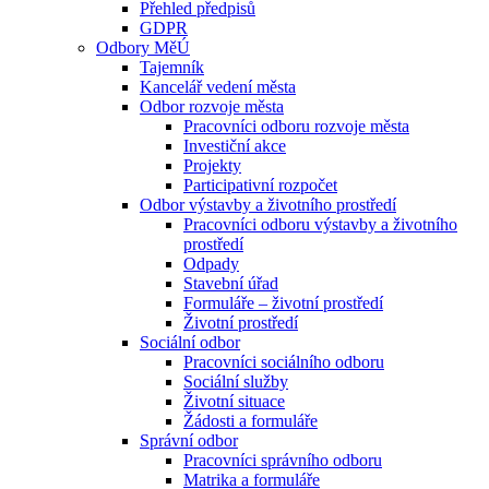
Přehled předpisů
GDPR
Odbory MěÚ
Tajemník
Kancelář vedení města
Odbor rozvoje města
Pracovníci odboru rozvoje města
Investiční akce
Projekty
Participativní rozpočet
Odbor výstavby a životního prostředí
Pracovníci odboru výstavby a životního
prostředí
Odpady
Stavební úřad
Formuláře – životní prostředí
Životní prostředí
Sociální odbor
Pracovníci sociálního odboru
Sociální služby
Životní situace
Žádosti a formuláře
Správní odbor
Pracovníci správního odboru
Matrika a formuláře