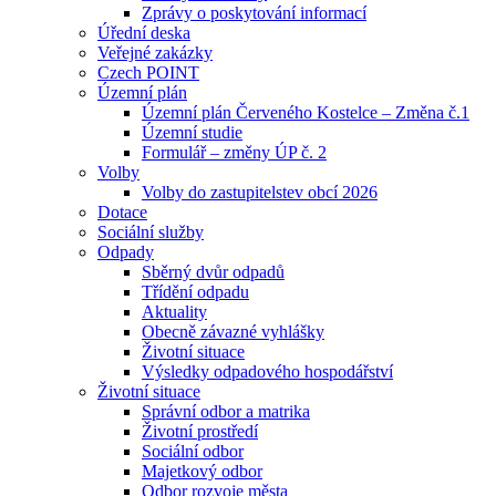
Zprávy o poskytování informací
Úřední deska
Veřejné zakázky
Czech POINT
Územní plán
Územní plán Červeného Kostelce – Změna č.1
Územní studie
Formulář – změny ÚP č. 2
Volby
Volby do zastupitelstev obcí 2026
Dotace
Sociální služby
Odpady
Sběrný dvůr odpadů
Třídění odpadu
Aktuality
Obecně závazné vyhlášky
Životní situace
Výsledky odpadového hospodářství
Životní situace
Správní odbor a matrika
Životní prostředí
Sociální odbor
Majetkový odbor
Odbor rozvoje města