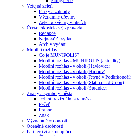
Fotogalerie
Veřejná zeleň
Parky a zahrady
Významné dřeviny
Zeleň a květiny v ulicích
Červenokostelecký zpravodaj
Redakce
Nejnovější vydání
Archiv vydání
Mobilní rozhlas
Co je MUNIPOLIS?
Mobilní rozhlas - MUNIPOLIS (aktuality)
Mobilní rozhlas - v okolí (Havlovice)
Mobilní rozhlas - v okolí (Hronov)
Mobilní rozhlas - v okolí (Rtyně v Podkrkonoší)
Mobilní rozhlas - v okolí (Slatina nad Úpou)
Mobilní rozhlas - v okolí (Studnice)
Znaky a symboly města
Jednotný vizuální styl města
Pečeť
Prapor
Znak
Významné osobnosti
Oceněné osobnosti
Partnerství a spolupráce