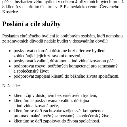
péče a bezbariérového bydlení v celkem 4 přízemních bytech pro až
8 klientů v charitním Centru sv. P. Pia nedaleko centra Červeného
Kostelce.
Poslání a cíle služby
Posláním chráněného bydlení je potřebným osobám, kteří nemohou
ze zdravotních důvodů nadále bydlet v dosavadním obydlí:
poskytovat celoroční důstojné bezbariérové bydlení
zohledňující jejich zdravotní omezení,
poskytovat kvalitní, důstojnou a individualizovanou péči,
podporovat rozvoj potřebných kompetencí pro samostatný
a společenský život,
podporovat zapojení klientů do běžného života společnosti.
Naše cíle:
klienti žijí v důstojném bezbariérovém bydlení,
klientům je poskytována kvalitní, důstojná
a individualizovaná péče,
klientům se daří zachovat/rozvíjet své kompetence
pro maximálně možný samostatný a společenský život,
klientům se daří zapojovat do života společnosti.