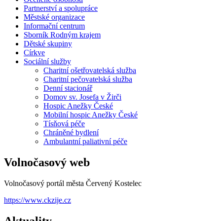
Partnerství a spolupráce
Městské organizace
Informační centrum
Sborník Rodným krajem
Dětské skupiny
Církve
Sociální služby
Charitní ošetřovatelská služba
Charitní pečovatelská služba
Denní stacionář
Domov sv. Josefa v Žirči
Hospic Anežky České
Mobilní hospic Anežky České
Tísňová péče
Chráněné bydlení
Ambulantní paliativní péče
Volnočasový web
Volnočasový portál města Červený Kostelec
https://www.ckzije.cz
Aktuality