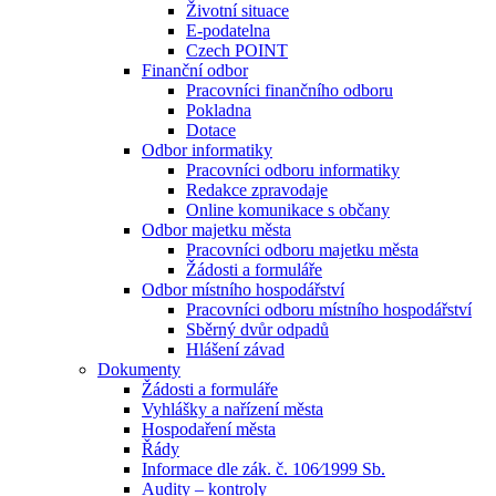
Životní situace
E-podatelna
Czech POINT
Finanční odbor
Pracovníci finančního odboru
Pokladna
Dotace
Odbor informatiky
Pracovníci odboru informatiky
Redakce zpravodaje
Online komunikace s občany
Odbor majetku města
Pracovníci odboru majetku města
Žádosti a formuláře
Odbor místního hospodářství
Pracovníci odboru místního hospodářství
Sběrný dvůr odpadů
Hlášení závad
Dokumenty
Žádosti a formuláře
Vyhlášky a nařízení města
Hospodaření města
Řády
Informace dle zák. č. 106⁄1999 Sb.
Audity – kontroly