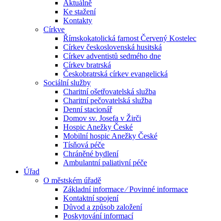
Aktuálně
Ke stažení
Kontakty
Církve
Římskokatolická farnost Červený Kostelec
Církev československá husitská
Církev adventistů sedmého dne
Církev bratrská
Českobratrská církev evangelická
Sociální služby
Charitní ošetřovatelská služba
Charitní pečovatelská služba
Denní stacionář
Domov sv. Josefa v Žirči
Hospic Anežky České
Mobilní hospic Anežky České
Tísňová péče
Chráněné bydlení
Ambulantní paliativní péče
Úřad
O městském úřadě
Základní informace ⁄ Povinné informace
Kontaktní spojení
Důvod a způsob založení
Poskytování informací