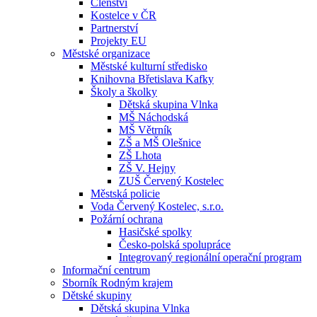
Členství
Kostelce v ČR
Partnerství
Projekty EU
Městské organizace
Městské kulturní středisko
Knihovna Břetislava Kafky
Školy a školky
Dětská skupina Vlnka
MŠ Náchodská
MŠ Větrník
ZŠ a MŠ Olešnice
ZŠ Lhota
ZŠ V. Hejny
ZUŠ Červený Kostelec
Městská policie
Voda Červený Kostelec, s.r.o.
Požární ochrana
Hasičské spolky
Česko-polská spolupráce
Integrovaný regionální operační program
Informační centrum
Sborník Rodným krajem
Dětské skupiny
Dětská skupina Vlnka