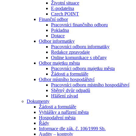
Životní situace
E-podatelna
Czech POINT
Finanční odbor
Pracovníci finančního odboru
Pokladna
Dotace
Odbor informatiky
Pracovníci odboru informatiky
Redakce zpravodaje
Online komunikace s občany
Odbor majetku města
Pracovníci odboru majetku města
Žádosti a formuláře
Odbor místního hospodářství
Pracovníci odboru místního hospodářství
Sběrný dvůr odpadů
Hlášení závad
Dokumenty
Žádosti a formuláře
Vyhlášky a nařízení města
Hospodaření města
Řády
Informace dle zák. č. 106⁄1999 Sb.
Audity – kontroly