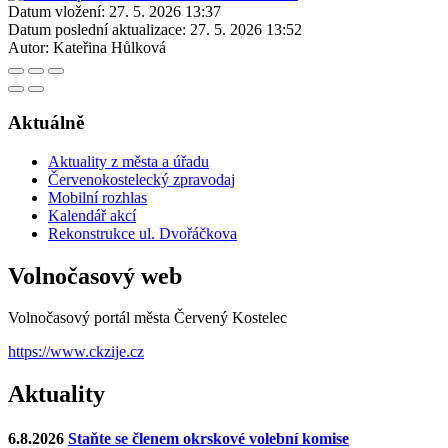
Datum vložení:
27. 5. 2026 13:37
Datum poslední aktualizace:
27. 5. 2026 13:52
Autor:
Kateřina Hůlková
Aktuálně
Aktuality z města a úřadu
Červenokostelecký zpravodaj
Mobilní rozhlas
Kalendář akcí
Rekonstrukce ul. Dvořáčkova
Volnočasový web
Volnočasový portál města Červený Kostelec
https://www.ckzije.cz
Aktuality
6.8.2026
Staňte se členem okrskové volební komise