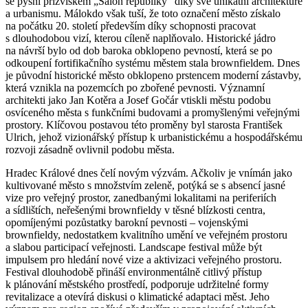
se pyšní přízviskem „Salon republiky“ díky své unikátní architektuře
a urbanismu. Málokdo však tuší, že toto označení město získalo
na počátku 20. století především díky schopnosti pracovat
s dlouhodobou vizí, kterou cíleně naplňovalo. Historické jádro
na návrší bylo od dob baroka obklopeno pevností, která se po
odkoupení fortifikačního systému městem stala brownfieldem. Dnes
je původní historické město obklopeno prstencem moderní zástavby,
která vznikla na pozemcích po zbořené pevnosti. Významní
architekti jako Jan Kotěra a Josef Gočár vtiskli městu podobu
osvíceného města s funkčními budovami a promyšlenými veřejnými
prostory. Klíčovou postavou této proměny byl starosta František
Ulrich, jehož vizionářský přístup k urbanistickému a hospodářskému
rozvoji zásadně ovlivnil podobu města.
Hradec Králové dnes čelí novým výzvám. Ačkoliv je vnímán jako
kultivované město s množstvím zeleně, potýká se s absencí jasné
vize pro veřejný prostor, zanedbanými lokalitami na periferiích
a sídlištích, neřešenými brownfieldy v těsné blízkosti centra,
opomíjenými pozůstatky barokní pevnosti – vojenskými
brownfieldy, nedostatkem kvalitního umění ve veřejném prostoru
a slabou participací veřejnosti. Landscape festival může být
impulsem pro hledání nové vize a aktivizaci veřejného prostoru.
Festival dlouhodobě přináší environmentálně citlivý přístup
k plánování městského prostředí, podporuje udržitelné formy
revitalizace a otevírá diskusi o klimatické adaptaci měst. Jeho