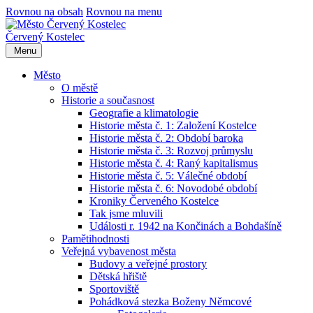
Rovnou na obsah
Rovnou na menu
Červený Kostelec
Menu
Město
O městě
Historie a současnost
Geografie a klimatologie
Historie města č. 1: Založení Kostelce
Historie města č. 2: Období baroka
Historie města č. 3: Rozvoj průmyslu
Historie města č. 4: Raný kapitalismus
Historie města č. 5: Válečné období
Historie města č. 6: Novodobé období
Kroniky Červeného Kostelce
Tak jsme mluvili
Události r. 1942 na Končinách a Bohdašíně
Pamětihodnosti
Veřejná vybavenost města
Budovy a veřejné prostory
Dětská hřiště
Sportoviště
Pohádková stezka Boženy Němcové