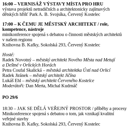
16:00 – VERNISÁŽ VÝSTAVY MÍSTA PRO HRU
výstava projektů netradičních a architektonicky zajímavých
dětských hřišť Park A. B. Svojsíka, Červený Kostelec
17:00 – K ČEMU JE MĚSTSKÝ ARCHITEKT / role,
kompetence, nástroje
minikonference spojená s debatou o činnosti městských architektů
v našem regionu
Knihovna B. Kafky, Sokolská 293, Červený Kostelec
Hosté:
Radek Novotný –
městský architekt Nového Města nad Metují
a Deštné v Orlických Horách
Petra Coufal Skalická –
městská architektka Ústí nad Orlicí
Radek Jiránek –
městský architekt Jičína
Lukáš Ehl –
městský architekt Červeného Kostelce
Moderátoři:
Dan Merta, Michal Kudrnáč
PO 29/6
18:30 – JAK SE DĚLÁ VEŘEJNÝ PROSTOR / příběhy a procesy
Minikonference spojená s debatou o tom, jak vznikají kvalitní
veřejné stavby
Knihovna B. Kafky, Sokolská 293, Červený Kostelec