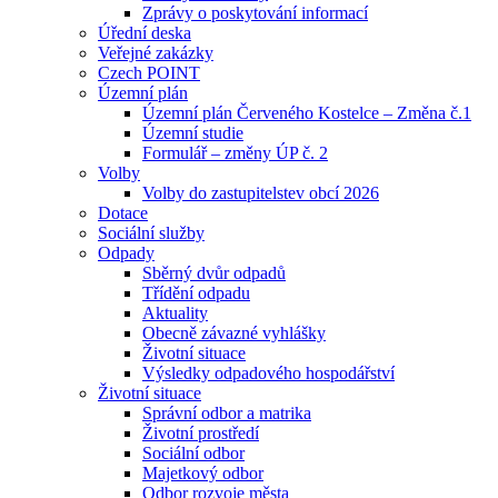
Zprávy o poskytování informací
Úřední deska
Veřejné zakázky
Czech POINT
Územní plán
Územní plán Červeného Kostelce – Změna č.1
Územní studie
Formulář – změny ÚP č. 2
Volby
Volby do zastupitelstev obcí 2026
Dotace
Sociální služby
Odpady
Sběrný dvůr odpadů
Třídění odpadu
Aktuality
Obecně závazné vyhlášky
Životní situace
Výsledky odpadového hospodářství
Životní situace
Správní odbor a matrika
Životní prostředí
Sociální odbor
Majetkový odbor
Odbor rozvoje města