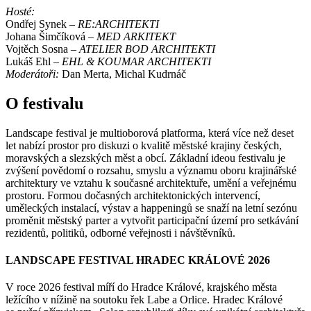
Hosté:
Ondřej Synek –
RE:ARCHITEKTI
Johana Šimčíková –
MED ARKITEKT
Vojtěch Sosna –
ATELIER BOD ARCHITEKTI
Lukáš Ehl –
EHL & KOUMAR ARCHITEKTI
Moderátoři:
Dan Merta, Michal Kudrnáč
O festivalu
Landscape festival je multioborová platforma, která více než deset
let nabízí prostor pro diskuzi o kvalitě městské krajiny českých,
moravských a slezských měst a obcí. Základní ideou festivalu je
zvýšení povědomí o rozsahu, smyslu a významu oboru krajinářské
architektury ve vztahu k současné architektuře, umění a veřejnému
prostoru. Formou dočasných architektonických intervencí,
uměleckých instalací, výstav a happeningů se snaží na letní sezónu
proměnit městský parter a vytvořit participační území pro setkávání
rezidentů, politiků, odborné veřejnosti i návštěvníků.
LANDSCAPE FESTIVAL HRADEC KRÁLOVÉ 2026
V roce 2026 festival míří do Hradce Králové, krajského města
ležícího v nížině na soutoku řek Labe a Orlice. Hradec Králové