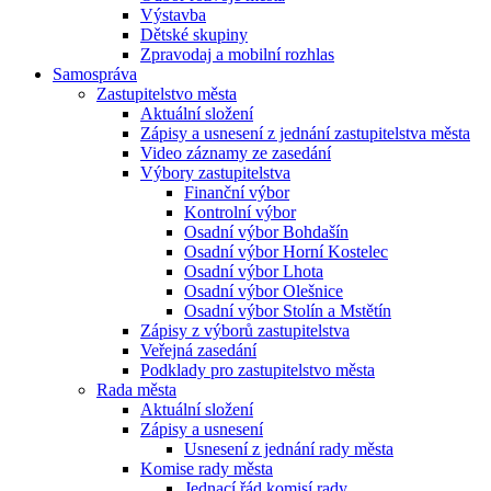
Výstavba
Dětské skupiny
Zpravodaj a mobilní rozhlas
Samospráva
Zastupitelstvo města
Aktuální složení
Zápisy a usnesení z jednání zastupitelstva města
Video záznamy ze zasedání
Výbory zastupitelstva
Finanční výbor
Kontrolní výbor
Osadní výbor Bohdašín
Osadní výbor Horní Kostelec
Osadní výbor Lhota
Osadní výbor Olešnice
Osadní výbor Stolín a Mstětín
Zápisy z výborů zastupitelstva
Veřejná zasedání
Podklady pro zastupitelstvo města
Rada města
Aktuální složení
Zápisy a usnesení
Usnesení z jednání rady města
Komise rady města
Jednací řád komisí rady