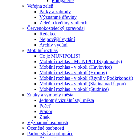
Fotogalerie
Veřejná zeleň
Parky a zahrady
Významné dřeviny
Zeleň a květiny v ulicích
Červenokostelecký zpravodaj
Redakce
Nejnovější vydání
Archiv vydání
Mobilní rozhlas
Co je MUNIPOLIS?
Mobilní rozhlas - MUNIPOLIS (aktuality)
Mobilní rozhlas - v okolí (Havlovice)
Mobilní rozhlas - v okolí (Hronov)
Mobilní rozhlas - v okolí (Rtyně v Podkrkonoší)
Mobilní rozhlas - v okolí (Slatina nad Úpou)
Mobilní rozhlas - v okolí (Studnice)
Znaky a symboly města
Jednotný vizuální styl města
Pečeť
Prapor
Znak
Významné osobnosti
Oceněné osobnosti
Partnerství a spolupráce