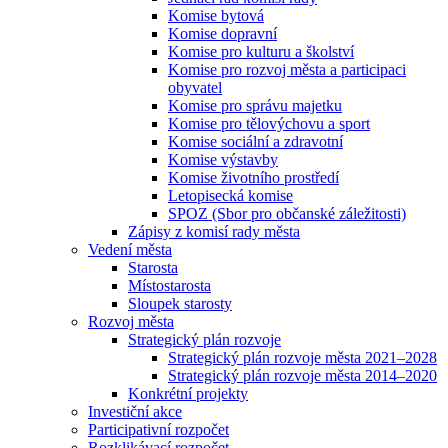
Komise bytová
Komise dopravní
Komise pro kulturu a školství
Komise pro rozvoj města a participaci
obyvatel
Komise pro správu majetku
Komise pro tělovýchovu a sport
Komise sociální a zdravotní
Komise výstavby
Komise životního prostředí
Letopisecká komise
SPOZ (Sbor pro občanské záležitosti)
Zápisy z komisí rady města
Vedení města
Starosta
Místostarosta
Sloupek starosty
Rozvoj města
Strategický plán rozvoje
Strategický plán rozvoje města 2021–2028
Strategický plán rozvoje města 2014–2020
Konkrétní projekty
Investiční akce
Participativní rozpočet
Rozklikávací rozpočet