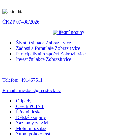
ČKZP 07–08/2026
Životní situace
Zobrazit více
Žádosti a formuláře
Zobrazit více
Participativní rozpočet
Zobrazit více
Investiční akce
Zobrazit více
Telefon:
491467511
E-mail:
mestock@mestock.cz
Odpady
Czech POINT
Úřední deska
Dětské skupiny
Záznamy ze ZM
Mobilní rozhlas
Zubní pohotovost