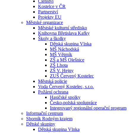
Členství
Kostelce v ČR
Partnerství
Projekty EU
Městské organizace
Městské kulturní středisko
Knihovna Břetislava Kafky
Školy a školky
Dětská skupina Vlnka
MŠ Náchodská
MŠ Větrník
ZŠ a MŠ Olešnice
ZŠ Lhota
ZŠ V. Hejny
ZUŠ Červený Kostelec
Městská policie
Voda Červený Kostelec, s.r.o.
Požární ochrana
Hasičské spolky
Česko-polská spolupráce
Integrovaný regionální operační program
Informační centrum
Sborník Rodným krajem
Dětské skupiny
Dětská skupina Vlnka