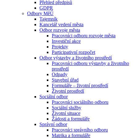
Přehled předpisů
GDPR
Odbory MěÚ
Tajemník
Kancelář vedení města
Odbor rozvoje města
Pracovníci odboru rozvoje města
Investiční akce
Projekty
Participativní rozpočet
Odbor výstavby a životního prostředí
Pracovníci odboru výstavby a životního
prostředí
Odpady
Stavební úřad
Formuláře – životní prostředí
Životní prostředí
Sociální odbor
Pracovníci sociálního odboru
Sociální služby
Životní situace
Žádosti a formuláře
Správní odbor
Pracovníci správního odboru
Matrika a formuláře