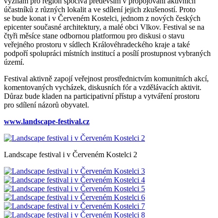
význam pro region spočívá především v propojování aktivních
účastníků z různých lokalit a ve sdílení jejich zkušeností. Proto
se bude konat i v Červeném Kostelci, jednom z nových českých
epicenter současné architektury, a malé obci Vlkov. Festival se na
čtyři měsíce stane odbornou platformou pro diskusi o stavu
veřejného prostoru v sídlech Královéhradeckého kraje a také
podpoří spolupráci místních institucí a posílí prostupnost vybraných
území.
Festival aktivně zapojí veřejnost prostřednictvím komunitních akcí,
komentovaných vycházek, diskusních fór a vzdělávacích aktivit.
Důraz bude kladen na participativní přístup a vytváření prostoru
pro sdílení názorů obyvatel.
www.landscape-festival.cz
Landscape festival i v Červeném Kostelci 2