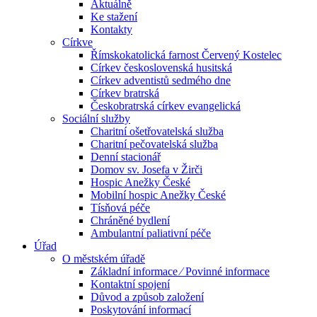
Aktuálně
Ke stažení
Kontakty
Církve
Římskokatolická farnost Červený Kostelec
Církev československá husitská
Církev adventistů sedmého dne
Církev bratrská
Českobratrská církev evangelická
Sociální služby
Charitní ošetřovatelská služba
Charitní pečovatelská služba
Denní stacionář
Domov sv. Josefa v Žirči
Hospic Anežky České
Mobilní hospic Anežky České
Tísňová péče
Chráněné bydlení
Ambulantní paliativní péče
Úřad
O městském úřadě
Základní informace ⁄ Povinné informace
Kontaktní spojení
Důvod a způsob založení
Poskytování informací