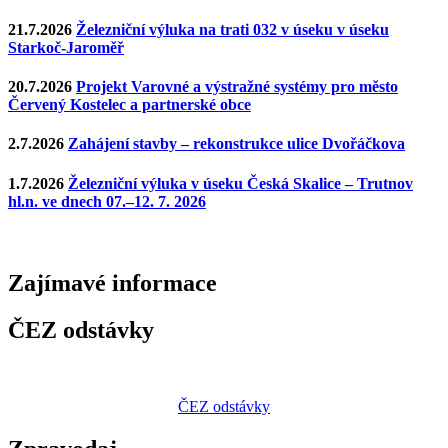
21.7.2026
Železniční výluka na trati 032 v úseku v úseku
Starkoč-Jaroměř
20.7.2026
Projekt Varovné a výstražné systémy pro město
Červený Kostelec a partnerské obce
2.7.2026
Zahájení stavby – rekonstrukce ulice Dvořáčkova
1.7.2026
Železniční výluka v úseku Česká Skalice – Trutnov
hl.n. ve dnech 07.–12. 7. 2026
Zajímavé
informace
ČEZ odstávky
ČEZ odstávky