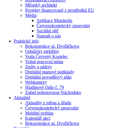
Městský architekt
Projekty financované z prostředků EU
Média
Aplikace Munipolis
Červenokostelecký zpravodaj
Sociální sítě
Napsali o nás
Praktické info
Rekonstrukce ul. Dvořáčkova
Odstávky elektřiny
Voda Červený Kostelec
Volná pracovní místa
Ztráty a nálezy
Digitální mapové podklady
Digitální povodňový plán
Webkamery
Hladinové čidlo č. 79
Zubní pohotovnost Náchodsko
Aktuálně
Aktuality z města a úřadu
Červenokostelecký zpravodaj
Mobilní rozhlas
Kalendář akcí
Rekonstrukce ul. Dvořáčkova