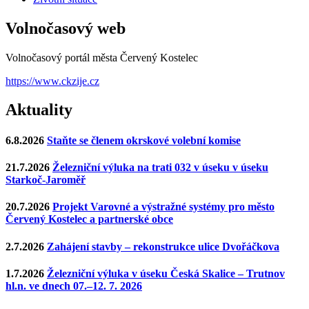
Volnočasový web
Volnočasový portál města Červený Kostelec
https://www.ckzije.cz
Aktuality
6.8.2026
Staňte se členem okrskové volební komise
21.7.2026
Železniční výluka na trati 032 v úseku v úseku
Starkoč-Jaroměř
20.7.2026
Projekt Varovné a výstražné systémy pro město
Červený Kostelec a partnerské obce
2.7.2026
Zahájení stavby – rekonstrukce ulice Dvořáčkova
1.7.2026
Železniční výluka v úseku Česká Skalice – Trutnov
hl.n. ve dnech 07.–12. 7. 2026