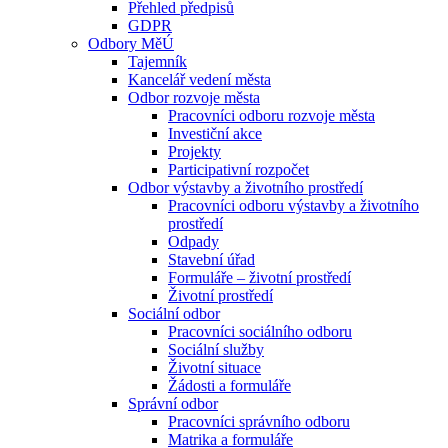
Přehled předpisů
GDPR
Odbory MěÚ
Tajemník
Kancelář vedení města
Odbor rozvoje města
Pracovníci odboru rozvoje města
Investiční akce
Projekty
Participativní rozpočet
Odbor výstavby a životního prostředí
Pracovníci odboru výstavby a životního
prostředí
Odpady
Stavební úřad
Formuláře – životní prostředí
Životní prostředí
Sociální odbor
Pracovníci sociálního odboru
Sociální služby
Životní situace
Žádosti a formuláře
Správní odbor
Pracovníci správního odboru
Matrika a formuláře