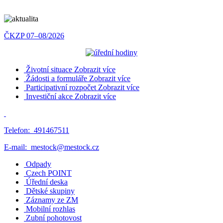
ČKZP 07–08/2026
Životní situace
Zobrazit více
Žádosti a formuláře
Zobrazit více
Participativní rozpočet
Zobrazit více
Investiční akce
Zobrazit více
Telefon:
491467511
E-mail:
mestock@mestock.cz
Odpady
Czech POINT
Úřední deska
Dětské skupiny
Záznamy ze ZM
Mobilní rozhlas
Zubní pohotovost