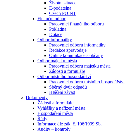
Životní situace
E-podatelna
Czech POINT
Finanční odbor
Pracovníci finančního odboru
Pokladna
Dotace
Odbor informatiky
Pracovníci odboru informatiky
Redakce zpravodaje
Online komunikace s občany
Odbor majetku města
Pracovníci odboru majetku města
Žádosti a formuláře
Odbor místního hospodářství
Pracovníci odboru místního hospodářství
Sběrný dvůr odpadů
Hlášení závad
Dokumenty
Žádosti a formuláře
Vyhlášky a nařízení města
Hospodaření města
Řády
Informace dle zák. č. 106⁄1999 Sb.
Audity – kontroly