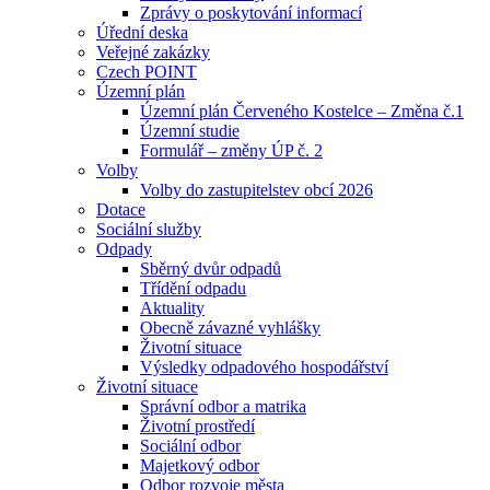
Zprávy o poskytování informací
Úřední deska
Veřejné zakázky
Czech POINT
Územní plán
Územní plán Červeného Kostelce – Změna č.1
Územní studie
Formulář – změny ÚP č. 2
Volby
Volby do zastupitelstev obcí 2026
Dotace
Sociální služby
Odpady
Sběrný dvůr odpadů
Třídění odpadu
Aktuality
Obecně závazné vyhlášky
Životní situace
Výsledky odpadového hospodářství
Životní situace
Správní odbor a matrika
Životní prostředí
Sociální odbor
Majetkový odbor
Odbor rozvoje města