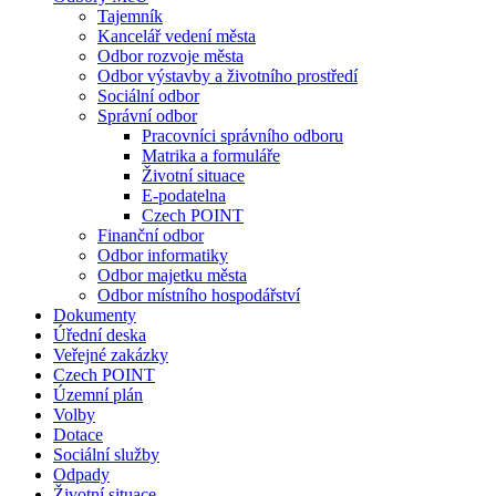
Tajemník
Kancelář vedení města
Odbor rozvoje města
Odbor výstavby a životního prostředí
Sociální odbor
Správní odbor
Pracovníci správního odboru
Matrika a formuláře
Životní situace
E-podatelna
Czech POINT
Finanční odbor
Odbor informatiky
Odbor majetku města
Odbor místního hospodářství
Dokumenty
Úřední deska
Veřejné zakázky
Czech POINT
Územní plán
Volby
Dotace
Sociální služby
Odpady
Životní situace