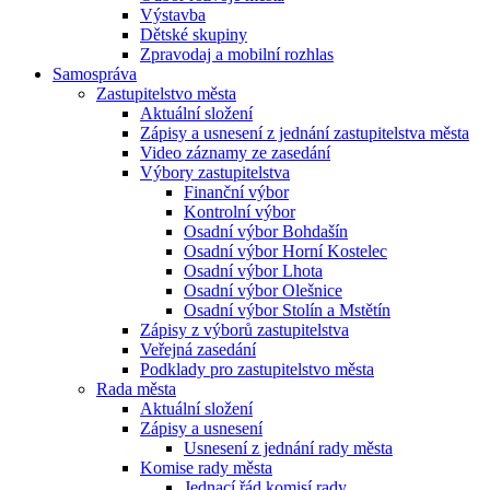
Výstavba
Dětské skupiny
Zpravodaj a mobilní rozhlas
Samospráva
Zastupitelstvo města
Aktuální složení
Zápisy a usnesení z jednání zastupitelstva města
Video záznamy ze zasedání
Výbory zastupitelstva
Finanční výbor
Kontrolní výbor
Osadní výbor Bohdašín
Osadní výbor Horní Kostelec
Osadní výbor Lhota
Osadní výbor Olešnice
Osadní výbor Stolín a Mstětín
Zápisy z výborů zastupitelstva
Veřejná zasedání
Podklady pro zastupitelstvo města
Rada města
Aktuální složení
Zápisy a usnesení
Usnesení z jednání rady města
Komise rady města
Jednací řád komisí rady