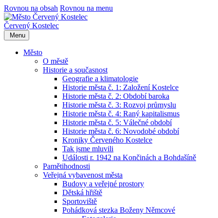
Rovnou na obsah
Rovnou na menu
Červený Kostelec
Menu
Město
O městě
Historie a současnost
Geografie a klimatologie
Historie města č. 1: Založení Kostelce
Historie města č. 2: Období baroka
Historie města č. 3: Rozvoj průmyslu
Historie města č. 4: Raný kapitalismus
Historie města č. 5: Válečné období
Historie města č. 6: Novodobé období
Kroniky Červeného Kostelce
Tak jsme mluvili
Události r. 1942 na Končinách a Bohdašíně
Pamětihodnosti
Veřejná vybavenost města
Budovy a veřejné prostory
Dětská hřiště
Sportoviště
Pohádková stezka Boženy Němcové