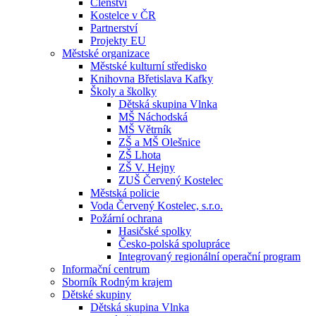
Členství
Kostelce v ČR
Partnerství
Projekty EU
Městské organizace
Městské kulturní středisko
Knihovna Břetislava Kafky
Školy a školky
Dětská skupina Vlnka
MŠ Náchodská
MŠ Větrník
ZŠ a MŠ Olešnice
ZŠ Lhota
ZŠ V. Hejny
ZUŠ Červený Kostelec
Městská policie
Voda Červený Kostelec, s.r.o.
Požární ochrana
Hasičské spolky
Česko-polská spolupráce
Integrovaný regionální operační program
Informační centrum
Sborník Rodným krajem
Dětské skupiny
Dětská skupina Vlnka