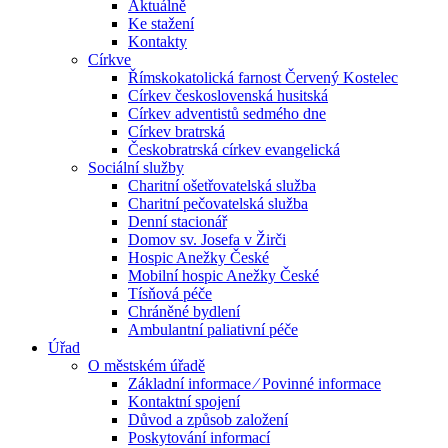
Aktuálně
Ke stažení
Kontakty
Církve
Římskokatolická farnost Červený Kostelec
Církev československá husitská
Církev adventistů sedmého dne
Církev bratrská
Českobratrská církev evangelická
Sociální služby
Charitní ošetřovatelská služba
Charitní pečovatelská služba
Denní stacionář
Domov sv. Josefa v Žirči
Hospic Anežky České
Mobilní hospic Anežky České
Tísňová péče
Chráněné bydlení
Ambulantní paliativní péče
Úřad
O městském úřadě
Základní informace ⁄ Povinné informace
Kontaktní spojení
Důvod a způsob založení
Poskytování informací