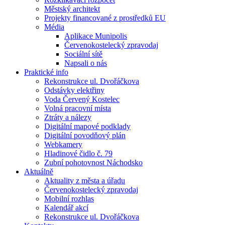
Městský architekt
Projekty financované z prostředků EU
Média
Aplikace Munipolis
Červenokostelecký zpravodaj
Sociální sítě
Napsali o nás
Praktické info
Rekonstrukce ul. Dvořáčkova
Odstávky elektřiny
Voda Červený Kostelec
Volná pracovní místa
Ztráty a nálezy
Digitální mapové podklady
Digitální povodňový plán
Webkamery
Hladinové čidlo č. 79
Zubní pohotovnost Náchodsko
Aktuálně
Aktuality z města a úřadu
Červenokostelecký zpravodaj
Mobilní rozhlas
Kalendář akcí
Rekonstrukce ul. Dvořáčkova