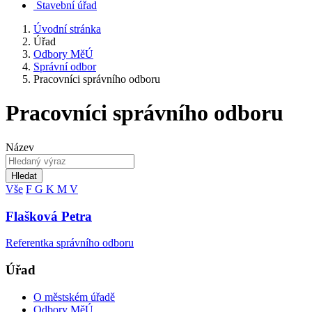
Stavební úřad
Úvodní stránka
Úřad
Odbory MěÚ
Správní odbor
Pracovníci správního odboru
Pracovníci správního odboru
Název
Hledat
Vše
F
G
K
M
V
Flašková Petra
Referentka správního odboru
Úřad
O městském úřadě
Odbory MěÚ