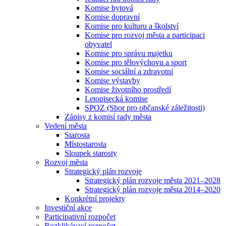
Komise bytová
Komise dopravní
Komise pro kulturu a školství
Komise pro rozvoj města a participaci
obyvatel
Komise pro správu majetku
Komise pro tělovýchovu a sport
Komise sociální a zdravotní
Komise výstavby
Komise životního prostředí
Letopisecká komise
SPOZ (Sbor pro občanské záležitosti)
Zápisy z komisí rady města
Vedení města
Starosta
Místostarosta
Sloupek starosty
Rozvoj města
Strategický plán rozvoje
Strategický plán rozvoje města 2021–2028
Strategický plán rozvoje města 2014–2020
Konkrétní projekty
Investiční akce
Participativní rozpočet
Rozklikávací rozpočet