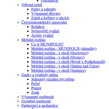
Fotogalerie
Veřejná zeleň
Parky a zahrady
Významné dřeviny
Zeleň a květiny v ulicích
Červenokostelecký zpravodaj
Redakce
Nejnovější vydání
Archiv vydání
Mobilní rozhlas
Co je MUNIPOLIS?
Mobilní rozhlas - MUNIPOLIS (aktuality)
Mobilní rozhlas - v okolí (Havlovice)
Mobilní rozhlas - v okolí (Hronov)
Mobilní rozhlas - v okolí (Rtyně v Podkrkonoší)
Mobilní rozhlas - v okolí (Slatina nad Úpou)
Mobilní rozhlas - v okolí (Studnice)
Znaky a symboly města
Jednotný vizuální styl města
Pečeť
Prapor
Znak
Významné osobnosti
Oceněné osobnosti
Partnerství a spolupráce