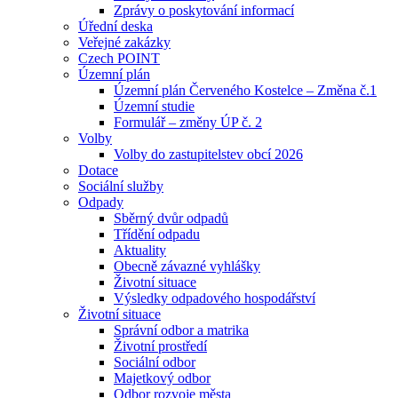
Zprávy o poskytování informací
Úřední deska
Veřejné zakázky
Czech POINT
Územní plán
Územní plán Červeného Kostelce – Změna č.1
Územní studie
Formulář – změny ÚP č. 2
Volby
Volby do zastupitelstev obcí 2026
Dotace
Sociální služby
Odpady
Sběrný dvůr odpadů
Třídění odpadu
Aktuality
Obecně závazné vyhlášky
Životní situace
Výsledky odpadového hospodářství
Životní situace
Správní odbor a matrika
Životní prostředí
Sociální odbor
Majetkový odbor
Odbor rozvoje města