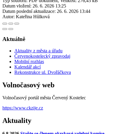
Typ souboru: PDF dokument, Velikost: 276,43 kB
Datum vložení:
26. 6. 2026 13:25
Datum poslední aktualizace:
26. 6. 2026 13:44
Autor:
Kateřina Hůlková
Aktuálně
Aktuality z města a úřadu
Červenokostelecký zpravodaj
Mobilní rozhlas
Kalendář akcí
Rekonstrukce ul. Dvořáčkova
Volnočasový web
Volnočasový portál města Červený Kostelec
https://www.ckzije.cz
Aktuality
6.8.2026
Staňte se členem okrskové volební komise