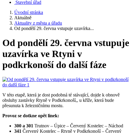
Stavební úřad
Úvodní stránka
Aktuálně
Aktuality z města a úřadu
Od pondělí 29. června vstupuje uzavírka...
Od pondělí 29. června vstupuje
uzavírka ve Rtyni v
podkrkonoší do další fáze
V této etapě, která je dost podobná té stávající, dojde k obnově
obsluhy zastávky Rtyně v Podkrkonoší,, u kříže, která bude
přesunuta k železničnímu mostu.
Provoz se dotkne opět linek:
300 a 301
Trutnov – Úpice – Červený Kostelec – Náchod
341
Červený Kostelec – Rtyně v Podkrkonoší – Červený