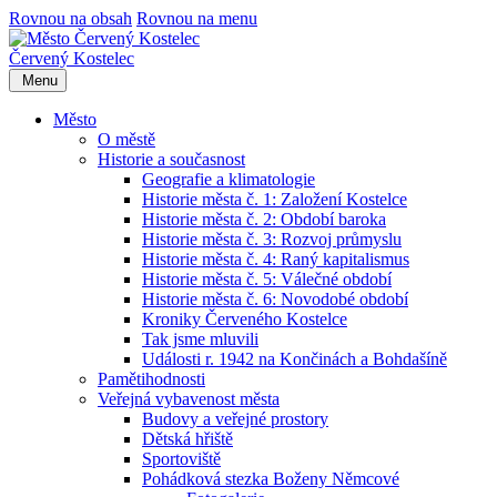
Rovnou na obsah
Rovnou na menu
Červený Kostelec
Menu
Město
O městě
Historie a současnost
Geografie a klimatologie
Historie města č. 1: Založení Kostelce
Historie města č. 2: Období baroka
Historie města č. 3: Rozvoj průmyslu
Historie města č. 4: Raný kapitalismus
Historie města č. 5: Válečné období
Historie města č. 6: Novodobé období
Kroniky Červeného Kostelce
Tak jsme mluvili
Události r. 1942 na Končinách a Bohdašíně
Pamětihodnosti
Veřejná vybavenost města
Budovy a veřejné prostory
Dětská hřiště
Sportoviště
Pohádková stezka Boženy Němcové