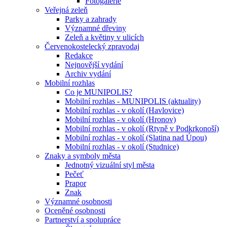
Fotogalerie
Veřejná zeleň
Parky a zahrady
Významné dřeviny
Zeleň a květiny v ulicích
Červenokostelecký zpravodaj
Redakce
Nejnovější vydání
Archiv vydání
Mobilní rozhlas
Co je MUNIPOLIS?
Mobilní rozhlas - MUNIPOLIS (aktuality)
Mobilní rozhlas - v okolí (Havlovice)
Mobilní rozhlas - v okolí (Hronov)
Mobilní rozhlas - v okolí (Rtyně v Podkrkonoší)
Mobilní rozhlas - v okolí (Slatina nad Úpou)
Mobilní rozhlas - v okolí (Studnice)
Znaky a symboly města
Jednotný vizuální styl města
Pečeť
Prapor
Znak
Významné osobnosti
Oceněné osobnosti
Partnerství a spolupráce