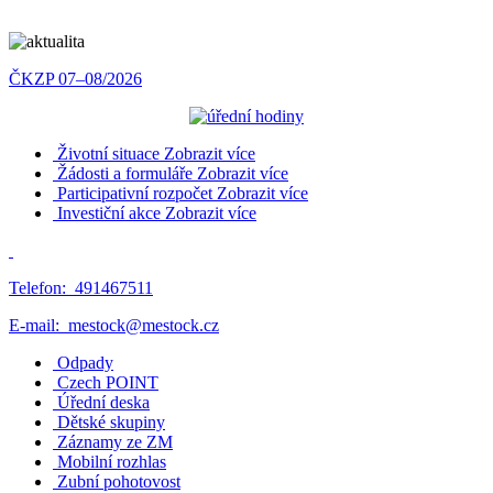
ČKZP 07–08/2026
Životní situace
Zobrazit více
Žádosti a formuláře
Zobrazit více
Participativní rozpočet
Zobrazit více
Investiční akce
Zobrazit více
Telefon:
491467511
E-mail:
mestock@mestock.cz
Odpady
Czech POINT
Úřední deska
Dětské skupiny
Záznamy ze ZM
Mobilní rozhlas
Zubní pohotovost