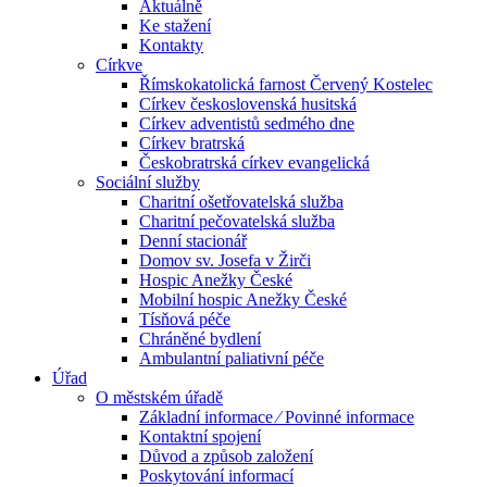
Aktuálně
Ke stažení
Kontakty
Církve
Římskokatolická farnost Červený Kostelec
Církev československá husitská
Církev adventistů sedmého dne
Církev bratrská
Českobratrská církev evangelická
Sociální služby
Charitní ošetřovatelská služba
Charitní pečovatelská služba
Denní stacionář
Domov sv. Josefa v Žirči
Hospic Anežky České
Mobilní hospic Anežky České
Tísňová péče
Chráněné bydlení
Ambulantní paliativní péče
Úřad
O městském úřadě
Základní informace ⁄ Povinné informace
Kontaktní spojení
Důvod a způsob založení
Poskytování informací