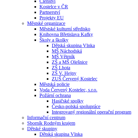
Členství
Kostelce v ČR
Partnerství
Projekty EU
Městské organizace
Městské kulturní středisko
Knihovna Břetislava Kafky
Školy a školky
Dětská skupina Vlnka
MŠ Náchodská
MŠ Větrník
ZŠ a MŠ Olešnice
ZŠ Lhota
ZŠ V. Hejny
ZUŠ Červený Kostelec
Městská policie
Voda Červený Kostelec, s.r.o.
Požární ochrana
Hasičské spolky
Česko-polská spolupráce
Integrovaný regionální operační program
Informační centrum
Sborník Rodným krajem
Dětské skupiny
Dětská skupina Vlnka