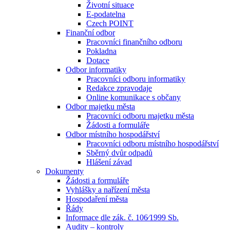
Životní situace
E-podatelna
Czech POINT
Finanční odbor
Pracovníci finančního odboru
Pokladna
Dotace
Odbor informatiky
Pracovníci odboru informatiky
Redakce zpravodaje
Online komunikace s občany
Odbor majetku města
Pracovníci odboru majetku města
Žádosti a formuláře
Odbor místního hospodářství
Pracovníci odboru místního hospodářství
Sběrný dvůr odpadů
Hlášení závad
Dokumenty
Žádosti a formuláře
Vyhlášky a nařízení města
Hospodaření města
Řády
Informace dle zák. č. 106⁄1999 Sb.
Audity – kontroly