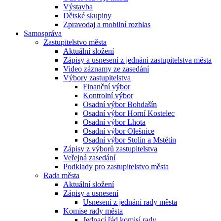
Výstavba
Dětské skupiny
Zpravodaj a mobilní rozhlas
Samospráva
Zastupitelstvo města
Aktuální složení
Zápisy a usnesení z jednání zastupitelstva města
Video záznamy ze zasedání
Výbory zastupitelstva
Finanční výbor
Kontrolní výbor
Osadní výbor Bohdašín
Osadní výbor Horní Kostelec
Osadní výbor Lhota
Osadní výbor Olešnice
Osadní výbor Stolín a Mstětín
Zápisy z výborů zastupitelstva
Veřejná zasedání
Podklady pro zastupitelstvo města
Rada města
Aktuální složení
Zápisy a usnesení
Usnesení z jednání rady města
Komise rady města
Jednací řád komisí rady