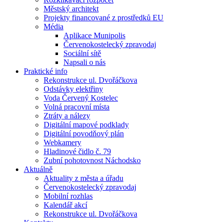
Městský architekt
Projekty financované z prostředků EU
Média
Aplikace Munipolis
Červenokostelecký zpravodaj
Sociální sítě
Napsali o nás
Praktické info
Rekonstrukce ul. Dvořáčkova
Odstávky elektřiny
Voda Červený Kostelec
Volná pracovní místa
Ztráty a nálezy
Digitální mapové podklady
Digitální povodňový plán
Webkamery
Hladinové čidlo č. 79
Zubní pohotovnost Náchodsko
Aktuálně
Aktuality z města a úřadu
Červenokostelecký zpravodaj
Mobilní rozhlas
Kalendář akcí
Rekonstrukce ul. Dvořáčkova