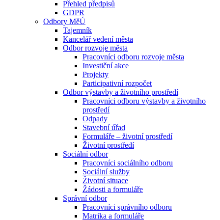
Přehled předpisů
GDPR
Odbory MěÚ
Tajemník
Kancelář vedení města
Odbor rozvoje města
Pracovníci odboru rozvoje města
Investiční akce
Projekty
Participativní rozpočet
Odbor výstavby a životního prostředí
Pracovníci odboru výstavby a životního
prostředí
Odpady
Stavební úřad
Formuláře – životní prostředí
Životní prostředí
Sociální odbor
Pracovníci sociálního odboru
Sociální služby
Životní situace
Žádosti a formuláře
Správní odbor
Pracovníci správního odboru
Matrika a formuláře