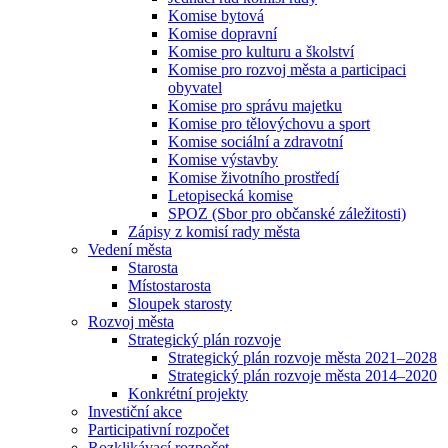
Komise bytová
Komise dopravní
Komise pro kulturu a školství
Komise pro rozvoj města a participaci
obyvatel
Komise pro správu majetku
Komise pro tělovýchovu a sport
Komise sociální a zdravotní
Komise výstavby
Komise životního prostředí
Letopisecká komise
SPOZ (Sbor pro občanské záležitosti)
Zápisy z komisí rady města
Vedení města
Starosta
Místostarosta
Sloupek starosty
Rozvoj města
Strategický plán rozvoje
Strategický plán rozvoje města 2021–2028
Strategický plán rozvoje města 2014–2020
Konkrétní projekty
Investiční akce
Participativní rozpočet
Rozklikávací rozpočet