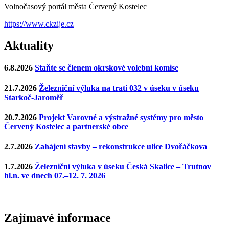
Volnočasový portál města Červený Kostelec
https://www.ckzije.cz
Aktuality
6.8.2026
Staňte se členem okrskové volební komise
21.7.2026
Železniční výluka na trati 032 v úseku v úseku
Starkoč-Jaroměř
20.7.2026
Projekt Varovné a výstražné systémy pro město
Červený Kostelec a partnerské obce
2.7.2026
Zahájení stavby – rekonstrukce ulice Dvořáčkova
1.7.2026
Železniční výluka v úseku Česká Skalice – Trutnov
hl.n. ve dnech 07.–12. 7. 2026
Zajímavé
informace