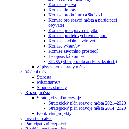
Komise bytová
Komise dopravní
Komise pro kulturu a školství
Komise pro rozvoj města a participaci
obyvatel
Komise pro správu majetku
Komise pro tělovýchovu a sport
Komise sociální a zdravotní
Komise výstavby
Komise životního prostředí
Letopisecká komise
SPOZ (Sbor pro občanské záležitosti)
Zápisy z komisí rady města
Vedení města
Starosta
Místostarosta
Sloupek starosty
Rozvoj města
Strategický plán rozvoje
Strategický plán rozvoje města 2021–2028
Strategický plán rozvoje města 2014–2020
Konkrétní projekty
Investiční akce
Participativní rozpočet
Rozklikávací rozpočet