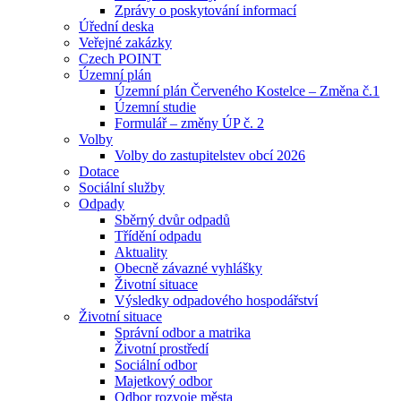
Zprávy o poskytování informací
Úřední deska
Veřejné zakázky
Czech POINT
Územní plán
Územní plán Červeného Kostelce – Změna č.1
Územní studie
Formulář – změny ÚP č. 2
Volby
Volby do zastupitelstev obcí 2026
Dotace
Sociální služby
Odpady
Sběrný dvůr odpadů
Třídění odpadu
Aktuality
Obecně závazné vyhlášky
Životní situace
Výsledky odpadového hospodářství
Životní situace
Správní odbor a matrika
Životní prostředí
Sociální odbor
Majetkový odbor
Odbor rozvoje města