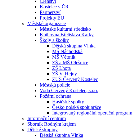
Členství
Kostelce v ČR
Partnerství
Projekty EU
Městské organizace
Městské kulturní středisko
Knihovna Břetislava Kafky
Školy a školky
Dětská skupina Vlnka
MŠ Náchodská
MŠ Větrník
ZŠ a MŠ Olešnice
ZŠ Lhota
ZŠ V. Hejny
ZUŠ Červený Kostelec
Městská policie
Voda Červený Kostelec, s.r.o.
Požární ochrana
Hasičské spolky
Česko-polská spolupráce
Integrovaný regionální operační program
Informační centrum
Sborník Rodným krajem
Dětské skupiny
Dětská skupina Vlnka