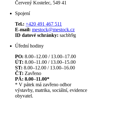
Červený Kostelec, 549 41
Spojení
Tel.:
+420 491 467 511
E-mail:
mestock@mestock.cz
ID datové schránky:
sacbh9g
Úřední hodiny
PO:
8.00–12.00 / 13.00–17.00
ÚT:
8.00–11.00 / 13.00–15.00
ST:
8.00–12.00 / 13.00–16.00
ČT:
Zavřeno
PÁ: 8.00
–
11.00*
* V pátek má zavřeno odbor
výstavby, matrika, sociální, evidence
obyvatel.