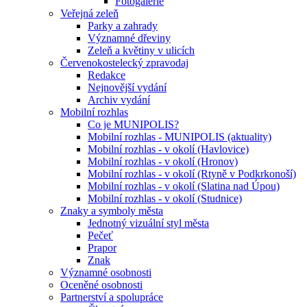
Fotogalerie
Veřejná zeleň
Parky a zahrady
Významné dřeviny
Zeleň a květiny v ulicích
Červenokostelecký zpravodaj
Redakce
Nejnovější vydání
Archiv vydání
Mobilní rozhlas
Co je MUNIPOLIS?
Mobilní rozhlas - MUNIPOLIS (aktuality)
Mobilní rozhlas - v okolí (Havlovice)
Mobilní rozhlas - v okolí (Hronov)
Mobilní rozhlas - v okolí (Rtyně v Podkrkonoší)
Mobilní rozhlas - v okolí (Slatina nad Úpou)
Mobilní rozhlas - v okolí (Studnice)
Znaky a symboly města
Jednotný vizuální styl města
Pečeť
Prapor
Znak
Významné osobnosti
Oceněné osobnosti
Partnerství a spolupráce