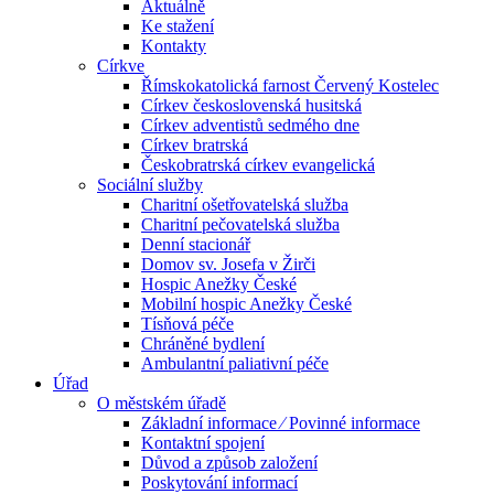
Aktuálně
Ke stažení
Kontakty
Církve
Římskokatolická farnost Červený Kostelec
Církev československá husitská
Církev adventistů sedmého dne
Církev bratrská
Českobratrská církev evangelická
Sociální služby
Charitní ošetřovatelská služba
Charitní pečovatelská služba
Denní stacionář
Domov sv. Josefa v Žirči
Hospic Anežky České
Mobilní hospic Anežky České
Tísňová péče
Chráněné bydlení
Ambulantní paliativní péče
Úřad
O městském úřadě
Základní informace ⁄ Povinné informace
Kontaktní spojení
Důvod a způsob založení
Poskytování informací