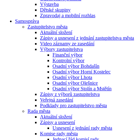
Výstavba
Dětské skupiny
Zpravodaj a mobilní rozhlas
Samospráva
Zastupitelstvo města
Aktuální složení
Zápisy a usnesení z jednání zastupitelstva města
Video záznamy ze zasedání
Výbory zastupitelstva
Finanční výbor
Kontrolní výbor
Osadní výbor Bohdašín
Osadní výbor Horní Kostelec
Osadní výbor Lhota
Osadní výbor Olešnice
Osadní výbor Stolín a Mstětín
Zápisy z výborů zastupitelstva
Veřejná zasedání
Podklady pro zastupitelstvo města
Rada města
Aktuální složení
Zápisy a usnesení
Usnesení z jednání rady města
Komise rady města
Jednací řád komisí rady