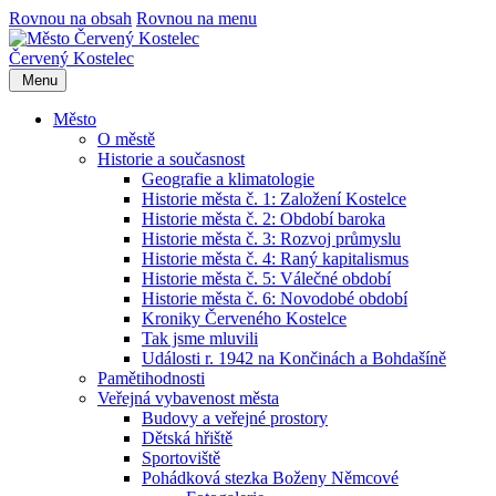
Rovnou na obsah
Rovnou na menu
Červený Kostelec
Menu
Město
O městě
Historie a současnost
Geografie a klimatologie
Historie města č. 1: Založení Kostelce
Historie města č. 2: Období baroka
Historie města č. 3: Rozvoj průmyslu
Historie města č. 4: Raný kapitalismus
Historie města č. 5: Válečné období
Historie města č. 6: Novodobé období
Kroniky Červeného Kostelce
Tak jsme mluvili
Události r. 1942 na Končinách a Bohdašíně
Pamětihodnosti
Veřejná vybavenost města
Budovy a veřejné prostory
Dětská hřiště
Sportoviště
Pohádková stezka Boženy Němcové