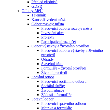
Přehled předpisů
GDPR
Odbory MěÚ
Tajemník
Kancelář vedení města
Odbor rozvoje města
Pracovníci odboru rozvoje města
Investiční akce
Projekty
Participativní rozpočet
Odbor výstavby a životního prostředí
Pracovníci odboru výstavby a životního
prostředí
Odpady
Stavební úřad
Formuláře – životní prostředí
Životní prostředí
Sociální odbor
Pracovníci sociálního odboru
Sociální služby
Životní situace
Žádosti a formuláře
Správní odbor
Pracovníci správního odboru
Matrika a formuláře