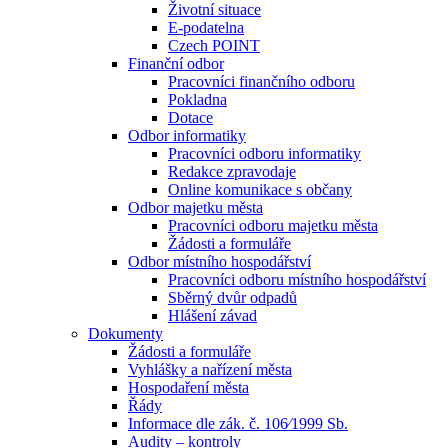
Životní situace
E-podatelna
Czech POINT
Finanční odbor
Pracovníci finančního odboru
Pokladna
Dotace
Odbor informatiky
Pracovníci odboru informatiky
Redakce zpravodaje
Online komunikace s občany
Odbor majetku města
Pracovníci odboru majetku města
Žádosti a formuláře
Odbor místního hospodářství
Pracovníci odboru místního hospodářství
Sběrný dvůr odpadů
Hlášení závad
Dokumenty
Žádosti a formuláře
Vyhlášky a nařízení města
Hospodaření města
Řády
Informace dle zák. č. 106⁄1999 Sb.
Audity – kontroly