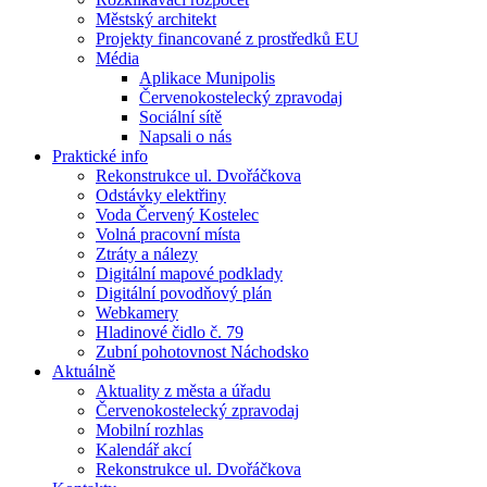
Městský architekt
Projekty financované z prostředků EU
Média
Aplikace Munipolis
Červenokostelecký zpravodaj
Sociální sítě
Napsali o nás
Praktické info
Rekonstrukce ul. Dvořáčkova
Odstávky elektřiny
Voda Červený Kostelec
Volná pracovní místa
Ztráty a nálezy
Digitální mapové podklady
Digitální povodňový plán
Webkamery
Hladinové čidlo č. 79
Zubní pohotovnost Náchodsko
Aktuálně
Aktuality z města a úřadu
Červenokostelecký zpravodaj
Mobilní rozhlas
Kalendář akcí
Rekonstrukce ul. Dvořáčkova