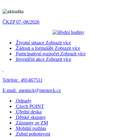
ČKZP 07–08/2026
Životní situace
Zobrazit více
Žádosti a formuláře
Zobrazit více
Participativní rozpočet
Zobrazit více
Investiční akce
Zobrazit více
Telefon:
491467511
E-mail:
mestock@mestock.cz
Odpady
Czech POINT
Úřední deska
Dětské skupiny
Záznamy ze ZM
Mobilní rozhlas
Zubní pohotovost