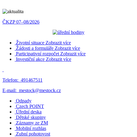
ČKZP 07–08/2026
Životní situace
Zobrazit více
Žádosti a formuláře
Zobrazit více
Participativní rozpočet
Zobrazit více
Investiční akce
Zobrazit více
Telefon:
491467511
E-mail:
mestock@mestock.cz
Odpady
Czech POINT
Úřední deska
Dětské skupiny
Záznamy ze ZM
Mobilní rozhlas
Zubní pohotovost