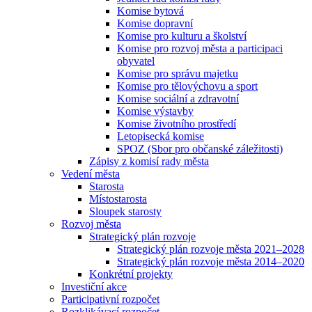
Komise bytová
Komise dopravní
Komise pro kulturu a školství
Komise pro rozvoj města a participaci
obyvatel
Komise pro správu majetku
Komise pro tělovýchovu a sport
Komise sociální a zdravotní
Komise výstavby
Komise životního prostředí
Letopisecká komise
SPOZ (Sbor pro občanské záležitosti)
Zápisy z komisí rady města
Vedení města
Starosta
Místostarosta
Sloupek starosty
Rozvoj města
Strategický plán rozvoje
Strategický plán rozvoje města 2021–2028
Strategický plán rozvoje města 2014–2020
Konkrétní projekty
Investiční akce
Participativní rozpočet
Rozklikávací rozpočet