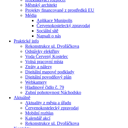
Městský architekt
Projekty financované z prostředků EU
Média
Aplikace Munipolis
Červenokostelecký zpravodaj
Sociální sítě
Napsali o nás
Praktické info
Rekonstrukce ul. Dvořáčkova
Odstávky elektřiny
Voda Červený Kostelec
Volná pracovní místa
Ztráty a nálezy
Digitální mapové podklady
Digitální povodňový plán
Webkamery
Hladinové čidlo č. 79
Zubní pohotovnost Náchodsko
Aktuálně
Aktuality z města a úřadu
Červenokostelecký zpravodaj
Mobilní rozhlas
Kalendář akcí
Rekonstrukce ul. Dvořáčkova