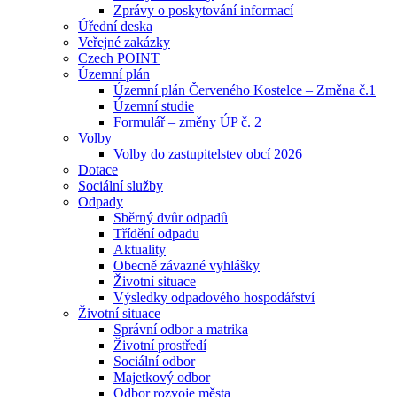
Zprávy o poskytování informací
Úřední deska
Veřejné zakázky
Czech POINT
Územní plán
Územní plán Červeného Kostelce – Změna č.1
Územní studie
Formulář – změny ÚP č. 2
Volby
Volby do zastupitelstev obcí 2026
Dotace
Sociální služby
Odpady
Sběrný dvůr odpadů
Třídění odpadu
Aktuality
Obecně závazné vyhlášky
Životní situace
Výsledky odpadového hospodářství
Životní situace
Správní odbor a matrika
Životní prostředí
Sociální odbor
Majetkový odbor
Odbor rozvoje města