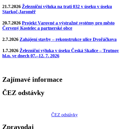
21.7.2026
Železniční výluka na trati 032 v úseku v úseku
Starkoč-Jaroměř
20.7.2026
Projekt Varovné a výstražné systémy pro město
Červený Kostelec a partnerské obce
2.7.2026
Zahájení stavby – rekonstrukce ulice Dvořáčkova
1.7.2026
Železniční výluka v úseku Česká Skalice – Trutnov
hl.n. ve dnech 07.–12. 7. 2026
Zajímavé
informace
ČEZ odstávky
ČEZ odstávky
Zpravodaj