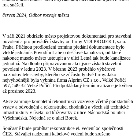
rok snášeli.
červen 2024, Odbor rozvoje města
V září 2021 obdrželo město projektovou dokumentaci pro stavební
povolení a pro provádění stavby od firmy VDI PROJEKT, s.r.o.
Praha. Příčinou prodloužení termínu předání dokumentace bylo
vleklé jednání s Povodím Labe o dešťové kanalizaci, od které
nakonec muselo město ustoupit a v ulici Letná tak bude kanalizace
jednotná. Na dlouho připravovanou akci jsme získali stavební
povolení v lednu 2023. V březnu 2023 proběhlo výběrové
na zhotovitele stavby, kterého se zúčastnily dvě firmy. Jako
nejvýhodnější byla vybrána firma Alprim CZ s.r.o., Velké Poříčí
597, 549 32 Velké Poříčí. Předpokládaný termín realizace je květen
až prosinec 2023.
Akce zahrnuje kompletní rekonstrukci vozovky včetně podkladních
vrstev a odvodnění a rekonstrukci chodníků a všech sítí technické
infrastruktury v úseku od křižovatky z ulice Náchodská po ulici
Vyšehradská. Nejedná se o ulici Borek.
Současně bude probíhat rekonstrukce el. vedení od společnosti
ČEZ. Stávající nadzemní kabelové vedení bude zrušeno