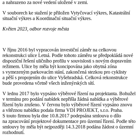
a nahrazeno za nové vedení uložené v zemi.
V souborech ke stažení je přiložen Vytyčovací výkres, Katastrální
situační výkres a Koordinační situační výkres.
Květen 2023, odbor rozvoje města
V říjnu 2016 byl vypracován investiční záměr na celkovou
rekonstrukci ulice Letná. Podle tohoto záměru se předpokládá nové
dispoziční řešení uličního profilu v souvislosti s novým dopravním
režimem. Ulice by měla být koncipována jako obytná zóna
s vymezeným parkovacím stání, zakončená stezkou pro cyklisty
a pěší s propojením do ulice Vyšehradská. Celková rekonstrukce
bude provedena včetně všech inženýrských sítí.
V lednu 2017 bylo vypsáno výběrové řízení na projektanta. Bohužel
v termínu pro podání nabídek nepřišla žádná nabídka a výběrové
řízení bylo zrušeno. V červnu bylo výběrové řízení vypsáno znovu
a vítěznou nabídku podala firma VDI PROJEKT, s.r.o. Praha.
S touto firmou byla dne 10.8.2017 podepsána smlouva o dílo
na zpracování projektové dokumentace pro územní řízení. Podle této
smlouvy by měla být nejpozději 14.3.2018 podána žádost o územní
rozhodnutí.