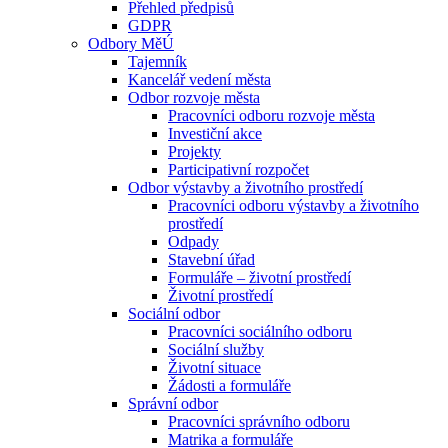
Přehled předpisů
GDPR
Odbory MěÚ
Tajemník
Kancelář vedení města
Odbor rozvoje města
Pracovníci odboru rozvoje města
Investiční akce
Projekty
Participativní rozpočet
Odbor výstavby a životního prostředí
Pracovníci odboru výstavby a životního
prostředí
Odpady
Stavební úřad
Formuláře – životní prostředí
Životní prostředí
Sociální odbor
Pracovníci sociálního odboru
Sociální služby
Životní situace
Žádosti a formuláře
Správní odbor
Pracovníci správního odboru
Matrika a formuláře