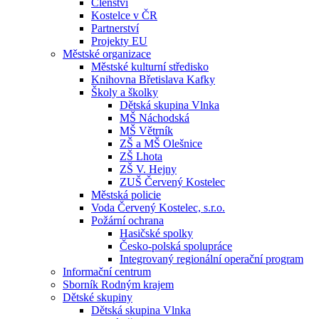
Členství
Kostelce v ČR
Partnerství
Projekty EU
Městské organizace
Městské kulturní středisko
Knihovna Břetislava Kafky
Školy a školky
Dětská skupina Vlnka
MŠ Náchodská
MŠ Větrník
ZŠ a MŠ Olešnice
ZŠ Lhota
ZŠ V. Hejny
ZUŠ Červený Kostelec
Městská policie
Voda Červený Kostelec, s.r.o.
Požární ochrana
Hasičské spolky
Česko-polská spolupráce
Integrovaný regionální operační program
Informační centrum
Sborník Rodným krajem
Dětské skupiny
Dětská skupina Vlnka