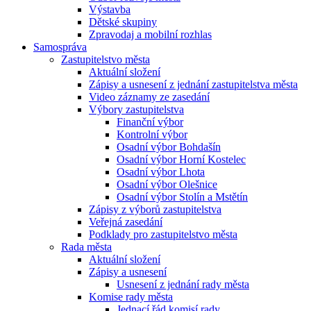
Výstavba
Dětské skupiny
Zpravodaj a mobilní rozhlas
Samospráva
Zastupitelstvo města
Aktuální složení
Zápisy a usnesení z jednání zastupitelstva města
Video záznamy ze zasedání
Výbory zastupitelstva
Finanční výbor
Kontrolní výbor
Osadní výbor Bohdašín
Osadní výbor Horní Kostelec
Osadní výbor Lhota
Osadní výbor Olešnice
Osadní výbor Stolín a Mstětín
Zápisy z výborů zastupitelstva
Veřejná zasedání
Podklady pro zastupitelstvo města
Rada města
Aktuální složení
Zápisy a usnesení
Usnesení z jednání rady města
Komise rady města
Jednací řád komisí rady