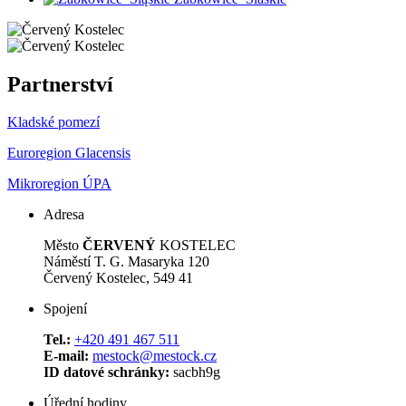
Partnerství
Kladské pomezí
Euroregion Glacensis
Mikroregion ÚPA
Adresa
Město
ČERVENÝ
KOSTELEC
Náměstí T. G. Masaryka 120
Červený Kostelec, 549 41
Spojení
Tel.:
+420 491 467 511
E-mail:
mestock@mestock.cz
ID datové schránky:
sacbh9g
Úřední hodiny