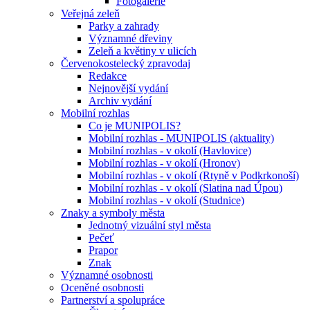
Fotogalerie
Veřejná zeleň
Parky a zahrady
Významné dřeviny
Zeleň a květiny v ulicích
Červenokostelecký zpravodaj
Redakce
Nejnovější vydání
Archiv vydání
Mobilní rozhlas
Co je MUNIPOLIS?
Mobilní rozhlas - MUNIPOLIS (aktuality)
Mobilní rozhlas - v okolí (Havlovice)
Mobilní rozhlas - v okolí (Hronov)
Mobilní rozhlas - v okolí (Rtyně v Podkrkonoší)
Mobilní rozhlas - v okolí (Slatina nad Úpou)
Mobilní rozhlas - v okolí (Studnice)
Znaky a symboly města
Jednotný vizuální styl města
Pečeť
Prapor
Znak
Významné osobnosti
Oceněné osobnosti
Partnerství a spolupráce