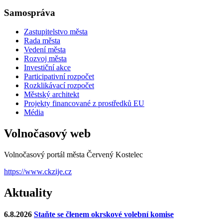
Samospráva
Zastupitelstvo města
Rada města
Vedení města
Rozvoj města
Investiční akce
Participativní rozpočet
Rozklikávací rozpočet
Městský architekt
Projekty financované z prostředků EU
Média
Volnočasový web
Volnočasový portál města Červený Kostelec
https://www.ckzije.cz
Aktuality
6.8.2026
Staňte se členem okrskové volební komise