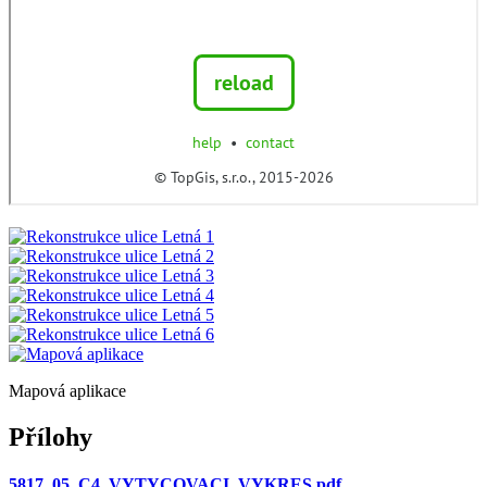
Mapová aplikace
Přílohy
5817_05_C4_VYTYCOVACI_VYKRES.pdf