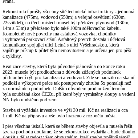
Praha.
Rekonstrukcí prošly všechny sítě technické infrastruktury - jednotná
kanalizace (475m), vodovod (550m) a veřejné osvětlení (630m,
22svítidel), na třech místech musel být přeložen plynovod (130m,
14m a 53m) a přeloženo bylo také 100m sdělovacího kabelu.
Kompletně nové povrchy má asfaltová vozovka, chodníky
i vyhrazená parkovací stání. Asfaltový povrch dostala i účelová
komunikace spojující ulici Letná s ulicí Vyšehradskou, která
zajišťuje přístup k přilehlým nemovitostem a je určena jen pro pěší
a cyklisty.
Realizace stavby, která byla původně plánována do konce roku
2023, musela být prodloužena z důvodu ztížených podmínek
při hloubení rýh pro kanalizaci a vodovod. Zde se narazilo na skalní
podloží a výkopové práce tak postupovaly zhruba 5x pomaleji než
za normálních podmínek. Dalším důvodem prodloužení termínu
byla souběžná akce ČEZu, při které byly vymístěny sloupy a vedení
NN bylo umístěno pod zem.
Stavba si vyžádala investice ve výši 30 mil. Kč na realizaci a cca
1 mil. Kč na přípravu a vše bylo hrazeno z rozpočtu města.
I přes všechna úskalí, která se během stavby objevila a musela řešit
tzv. za pochodu doufáme, že se rekonstrukce vydařila a bude dlouho
sloužit a dělat radost všem obyvatelům, kteří stavbu trpělivě téměř