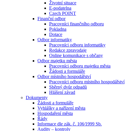
Životní situace
E-podatelna
Czech POINT
Finanční odbor
Pracovníci finančního odboru
Pokladna
Dotace
Odbor informatiky
Pracovníci odboru informatiky
Redakce zpravodaje
Online komunikace s občany
Odbor majetku města
Pracovníci odboru majetku města
Žádosti a formuláře
Odbor místního hospodářství
Pracovníci odboru místního hospodářství
Sběrný dvůr odpadů
Hlášení závad
Dokumenty
Žádosti a formuláře
Vyhlášky a nařízení města
Hospodaření města
Řády
Informace dle zák. č. 106⁄1999 Sb.
Audity – kontroly