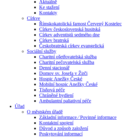
Aktuálně
Ke stažení
Kontakty
Církve
Římskokatolická farnost Červený Kostelec
Církev československá husitská
Církev adventistů sedmého dne
Církev bratrská
Českobratrská církev evangelická
Sociální služby
Charitní ošetřovatelská služba
Charitní pečovatelská služba
Denní stacionář
Domov sv. Josefa v Žirči
Hospic Anežky České
Mobilní hospic Anežky České
Tísňová péče
Chráněné bydlení
Ambulantní paliativní péče
Úřad
O městském úřadě
Základní informace ⁄ Povinné informace
Kontaktní spojení
Důvod a způsob založení
Poskytování informací