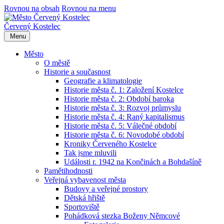
Rovnou na obsah
Rovnou na menu
Červený Kostelec
Menu
Město
O městě
Historie a současnost
Geografie a klimatologie
Historie města č. 1: Založení Kostelce
Historie města č. 2: Období baroka
Historie města č. 3: Rozvoj průmyslu
Historie města č. 4: Raný kapitalismus
Historie města č. 5: Válečné období
Historie města č. 6: Novodobé období
Kroniky Červeného Kostelce
Tak jsme mluvili
Události r. 1942 na Končinách a Bohdašíně
Pamětihodnosti
Veřejná vybavenost města
Budovy a veřejné prostory
Dětská hřiště
Sportoviště
Pohádková stezka Boženy Němcové