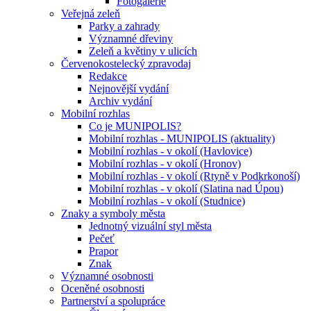
Fotogalerie
Veřejná zeleň
Parky a zahrady
Významné dřeviny
Zeleň a květiny v ulicích
Červenokostelecký zpravodaj
Redakce
Nejnovější vydání
Archiv vydání
Mobilní rozhlas
Co je MUNIPOLIS?
Mobilní rozhlas - MUNIPOLIS (aktuality)
Mobilní rozhlas - v okolí (Havlovice)
Mobilní rozhlas - v okolí (Hronov)
Mobilní rozhlas - v okolí (Rtyně v Podkrkonoší)
Mobilní rozhlas - v okolí (Slatina nad Úpou)
Mobilní rozhlas - v okolí (Studnice)
Znaky a symboly města
Jednotný vizuální styl města
Pečeť
Prapor
Znak
Významné osobnosti
Oceněné osobnosti
Partnerství a spolupráce