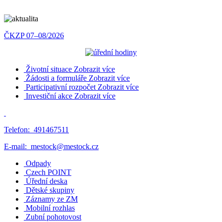
ČKZP 07–08/2026
Životní situace
Zobrazit více
Žádosti a formuláře
Zobrazit více
Participativní rozpočet
Zobrazit více
Investiční akce
Zobrazit více
Telefon:
491467511
E-mail:
mestock@mestock.cz
Odpady
Czech POINT
Úřední deska
Dětské skupiny
Záznamy ze ZM
Mobilní rozhlas
Zubní pohotovost