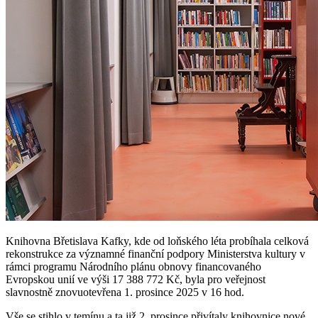
Knihovna Břetislava Kafky, kde od loňského léta probíhala celková
rekonstrukce za významné finanční podpory Ministerstva kultury v
rámci programu Národního plánu obnovy financovaného
Evropskou unií ve výši 17 388 772 Kč, byla pro veřejnost
slavnostně znovuotevřena 1. prosince 2025 v 16 hod.
Vše se stihlo v temínu a ta již 2. prosince přivítaly knihovnice nové