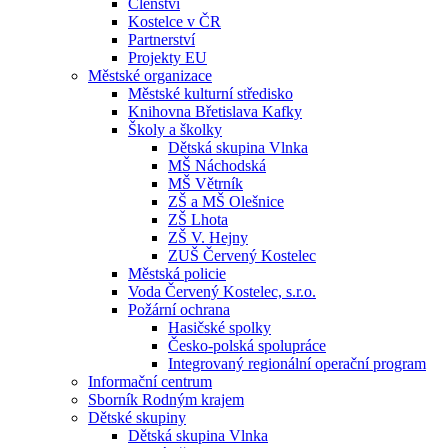
Členství
Kostelce v ČR
Partnerství
Projekty EU
Městské organizace
Městské kulturní středisko
Knihovna Břetislava Kafky
Školy a školky
Dětská skupina Vlnka
MŠ Náchodská
MŠ Větrník
ZŠ a MŠ Olešnice
ZŠ Lhota
ZŠ V. Hejny
ZUŠ Červený Kostelec
Městská policie
Voda Červený Kostelec, s.r.o.
Požární ochrana
Hasičské spolky
Česko-polská spolupráce
Integrovaný regionální operační program
Informační centrum
Sborník Rodným krajem
Dětské skupiny
Dětská skupina Vlnka