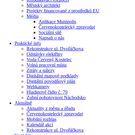
Městský architekt
Projekty financované z prostředků EU
Média
Aplikace Munipolis
Červenokostelecký zpravodaj
Sociální sítě
Napsali o nás
Praktické info
Rekonstrukce ul. Dvořáčkova
Odstávky elektřiny
Voda Červený Kostelec
Volná pracovní místa
Ztráty a nálezy
Digitální mapové podklady
Digitální povodňový plán
Webkamery
Hladinové čidlo č. 79
Zubní pohotovnost Náchodsko
Aktuálně
Aktuality z města a úřadu
Červenokostelecký zpravodaj
Mobilní rozhlas
Kalendář akcí
Rekonstrukce ul. Dvořáčkova