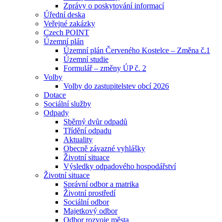
Zprávy o poskytování informací
Úřední deska
Veřejné zakázky
Czech POINT
Územní plán
Územní plán Červeného Kostelce – Změna č.1
Územní studie
Formulář – změny ÚP č. 2
Volby
Volby do zastupitelstev obcí 2026
Dotace
Sociální služby
Odpady
Sběrný dvůr odpadů
Třídění odpadu
Aktuality
Obecně závazné vyhlášky
Životní situace
Výsledky odpadového hospodářství
Životní situace
Správní odbor a matrika
Životní prostředí
Sociální odbor
Majetkový odbor
Odbor rozvoje města