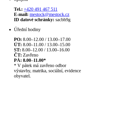
Tel.:
+420 491 467 511
E-mail:
mestock@mestock.cz
ID datové schránky:
sacbh9g
Úřední hodiny
PO:
8.00–12.00 / 13.00–17.00
ÚT:
8.00–11.00 / 13.00–15.00
ST:
8.00–12.00 / 13.00–16.00
ČT:
Zavřeno
PÁ: 8.00
–
11.00*
* V pátek má zavřeno odbor
výstavby, matrika, sociální, evidence
obyvatel.