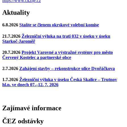
https://www.ckzije.cz
Aktuality
6.8.2026
Staňte se členem okrskové volební komise
21.7.2026
Železniční výluka na trati 032 v úseku v úseku
Starkoč-Jaroměř
20.7.2026
Projekt Varovné a výstražné systémy pro město
Červený Kostelec a partnerské obce
2.7.2026
Zahájení stavby – rekonstrukce ulice Dvořáčkova
1.7.2026
Železniční výluka v úseku Česká Skalice – Trutnov
hl.n. ve dnech 07.–12. 7. 2026
Zajímavé
informace
ČEZ odstávky