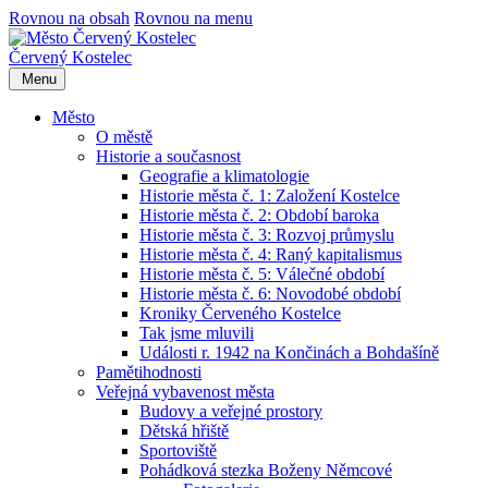
Rovnou na obsah
Rovnou na menu
Červený Kostelec
Menu
Město
O městě
Historie a současnost
Geografie a klimatologie
Historie města č. 1: Založení Kostelce
Historie města č. 2: Období baroka
Historie města č. 3: Rozvoj průmyslu
Historie města č. 4: Raný kapitalismus
Historie města č. 5: Válečné období
Historie města č. 6: Novodobé období
Kroniky Červeného Kostelce
Tak jsme mluvili
Události r. 1942 na Končinách a Bohdašíně
Pamětihodnosti
Veřejná vybavenost města
Budovy a veřejné prostory
Dětská hřiště
Sportoviště
Pohádková stezka Boženy Němcové