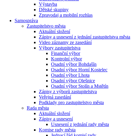
Výstavba
Dětské skupiny
Zpravodaj a mobilní rozhlas
Samospráva
Zastupitelstvo města
Aktuální složení
Zápisy a usnesení z jednání zastupitelstva města
Video záznamy ze zasedání
Výbory zastupitelstva
Finanční výbor
Kontrolní výbor
Osadní výbor Bohdašín
Osadní výbor Horní Kostelec
Osadní výbor Lhota
Osadní výbor Olešnice
Osadní výbor Stolín a Mstětín
Zápisy z výborů zastupitelstva
Veřejná zasedání
Podklady pro zastupitelstvo města
Rada města
Aktuální složení
Zápisy a usnesení
Usnesení z jednání rady města
Komise rady města
Jednací řád komisí rady