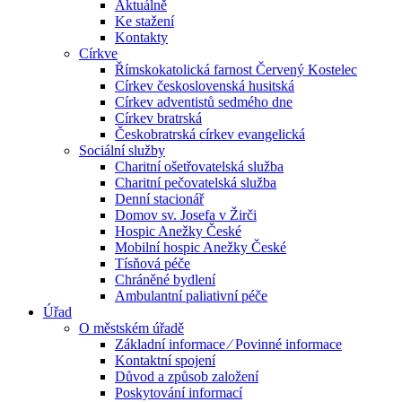
Aktuálně
Ke stažení
Kontakty
Církve
Římskokatolická farnost Červený Kostelec
Církev československá husitská
Církev adventistů sedmého dne
Církev bratrská
Českobratrská církev evangelická
Sociální služby
Charitní ošetřovatelská služba
Charitní pečovatelská služba
Denní stacionář
Domov sv. Josefa v Žirči
Hospic Anežky České
Mobilní hospic Anežky České
Tísňová péče
Chráněné bydlení
Ambulantní paliativní péče
Úřad
O městském úřadě
Základní informace ⁄ Povinné informace
Kontaktní spojení
Důvod a způsob založení
Poskytování informací