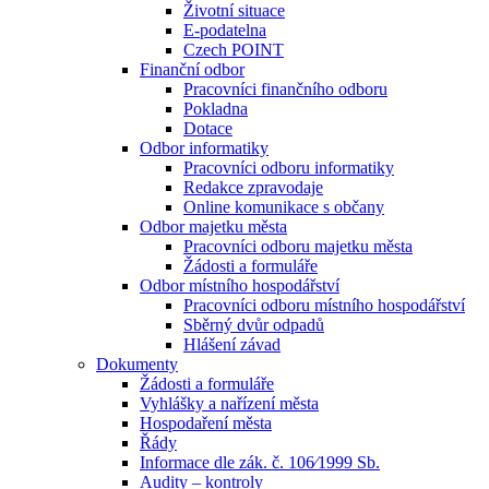
Životní situace
E-podatelna
Czech POINT
Finanční odbor
Pracovníci finančního odboru
Pokladna
Dotace
Odbor informatiky
Pracovníci odboru informatiky
Redakce zpravodaje
Online komunikace s občany
Odbor majetku města
Pracovníci odboru majetku města
Žádosti a formuláře
Odbor místního hospodářství
Pracovníci odboru místního hospodářství
Sběrný dvůr odpadů
Hlášení závad
Dokumenty
Žádosti a formuláře
Vyhlášky a nařízení města
Hospodaření města
Řády
Informace dle zák. č. 106⁄1999 Sb.
Audity – kontroly