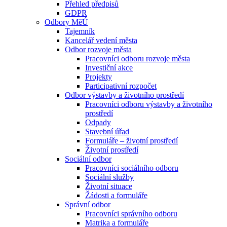
Přehled předpisů
GDPR
Odbory MěÚ
Tajemník
Kancelář vedení města
Odbor rozvoje města
Pracovníci odboru rozvoje města
Investiční akce
Projekty
Participativní rozpočet
Odbor výstavby a životního prostředí
Pracovníci odboru výstavby a životního
prostředí
Odpady
Stavební úřad
Formuláře – životní prostředí
Životní prostředí
Sociální odbor
Pracovníci sociálního odboru
Sociální služby
Životní situace
Žádosti a formuláře
Správní odbor
Pracovníci správního odboru
Matrika a formuláře