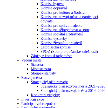
Komise bytová
Komise dopravní
Komise pro kulturu a školství
Komise pro rozvoj města a participaci
obyvatel
Komise pro správu majetku
Komise pro tělovýchovu a sport
Komise sociální a zdravotní
Komise výstavby
Komise životního prostředí
Letopisecká komise
SPOZ (Sbor pro občanské záležitosti)
Zápisy z komisí rady města
Vedení města
Starosta
Místostarosta
Sloupek starosty
Rozvoj města
Strategický plán rozvoje
Strategický plán rozvoje města 2021–2028
Strategický plán rozvoje města 2014–2020
Konkrétní projekty
Investiční akce
Participativní rozpočet
Rozklikávací rozpočet