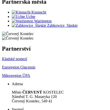
Partnerská
města
Kusnacht
Uchte
Warrington
Zabkowice_Slaskie
Partnerství
Kladské pomezí
Euroregion Glacensis
Mikroregion ÚPA
Adresa
Město
ČERVENÝ
KOSTELEC
Náměstí T. G. Masaryka 120
Červený Kostelec, 549 41
Spojení