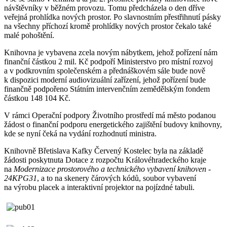
návštěvníky v běžném provozu. Tomu předcházela o den dříve
veřejná prohlídka nových prostor. Po slavnostním přestřihnutí pásky
na všechny příchozí kromě prohlídky nových prostor čekalo také
malé pohoštění.
Knihovna je vybavena zcela novým nábytkem, jehož pořízení nám
finanční částkou 2 mil. Kč podpoří Ministerstvo pro místní rozvoj
a v podkrovním společenském a přednáškovém sále bude nově
k dispozici moderní audiovizuální zařízení, jehož pořízení bude
finančně podpořeno Státním intervenčním zemědělským fondem
částkou 148 104 Kč.
V rámci Operační podpory Životního prostředí má město podanou
žádost o finanční podporu energetického zajištění budovy knihovny,
kde se nyní čeká na vydání rozhodnutí ministra.
Knihovně Břetislava Kafky Červený Kostelec byla na základě
žádosti poskytnuta Dotace z rozpočtu Královéhradeckého kraje
na
Modernizace prostorového a technického vybavení knihoven -
24KPG31
, a to na skenery čárových kódů, soubor vybavení
na výrobu placek a interaktivní projektor na pojízdné tabuli.