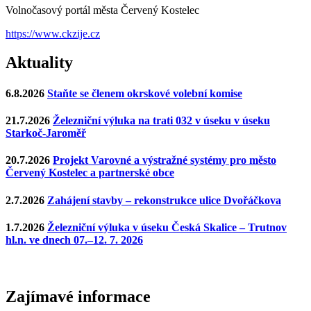
Volnočasový portál města Červený Kostelec
https://www.ckzije.cz
Aktuality
6.8.2026
Staňte se členem okrskové volební komise
21.7.2026
Železniční výluka na trati 032 v úseku v úseku
Starkoč-Jaroměř
20.7.2026
Projekt Varovné a výstražné systémy pro město
Červený Kostelec a partnerské obce
2.7.2026
Zahájení stavby – rekonstrukce ulice Dvořáčkova
1.7.2026
Železniční výluka v úseku Česká Skalice – Trutnov
hl.n. ve dnech 07.–12. 7. 2026
Zajímavé
informace