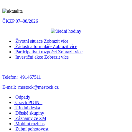
ČKZP 07–08/2026
Životní situace
Zobrazit více
Žádosti a formuláře
Zobrazit více
Participativní rozpočet
Zobrazit více
Investiční akce
Zobrazit více
Telefon:
491467511
E-mail:
mestock@mestock.cz
Odpady
Czech POINT
Úřední deska
Dětské skupiny
Záznamy ze ZM
Mobilní rozhlas
Zubní pohotovost