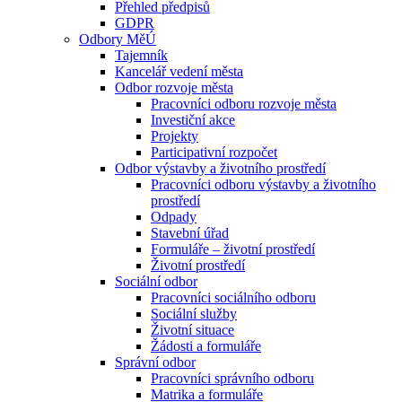
Přehled předpisů
GDPR
Odbory MěÚ
Tajemník
Kancelář vedení města
Odbor rozvoje města
Pracovníci odboru rozvoje města
Investiční akce
Projekty
Participativní rozpočet
Odbor výstavby a životního prostředí
Pracovníci odboru výstavby a životního
prostředí
Odpady
Stavební úřad
Formuláře – životní prostředí
Životní prostředí
Sociální odbor
Pracovníci sociálního odboru
Sociální služby
Životní situace
Žádosti a formuláře
Správní odbor
Pracovníci správního odboru
Matrika a formuláře