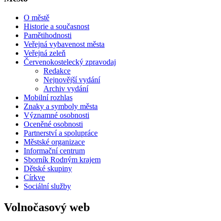
O městě
Historie a současnost
Pamětihodnosti
Veřejná vybavenost města
Veřejná zeleň
Červenokostelecký zpravodaj
Redakce
Nejnovější vydání
Archiv vydání
Mobilní rozhlas
Znaky a symboly města
Významné osobnosti
Oceněné osobnosti
Partnerství a spolupráce
Městské organizace
Informační centrum
Sborník Rodným krajem
Dětské skupiny
Církve
Sociální služby
Volnočasový web