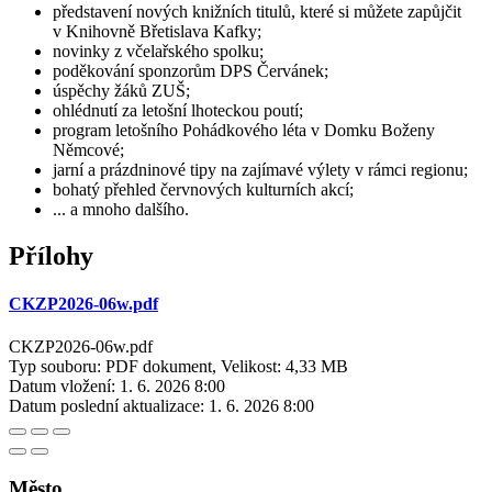
představení nových knižních titulů, které si můžete zapůjčit
v Knihovně Břetislava Kafky;
novinky z včelařského spolku;
poděkování sponzorům DPS Červánek;
úspěchy žáků ZUŠ;
ohlédnutí za letošní lhoteckou poutí;
program letošního Pohádkového léta v Domku Boženy
Němcové;
jarní a prázdninové tipy na zajímavé výlety v rámci regionu;
bohatý přehled červnových kulturních akcí;
... a mnoho dalšího.
Přílohy
CKZP2026-06w.pdf
CKZP2026-06w.pdf
Typ souboru: PDF dokument, Velikost: 4,33 MB
Datum vložení:
1. 6. 2026 8:00
Datum poslední aktualizace:
1. 6. 2026 8:00
Město