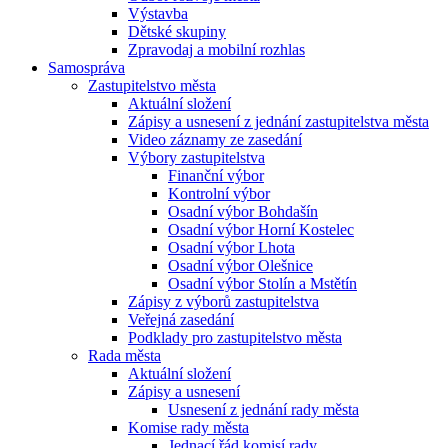
Výstavba
Dětské skupiny
Zpravodaj a mobilní rozhlas
Samospráva
Zastupitelstvo města
Aktuální složení
Zápisy a usnesení z jednání zastupitelstva města
Video záznamy ze zasedání
Výbory zastupitelstva
Finanční výbor
Kontrolní výbor
Osadní výbor Bohdašín
Osadní výbor Horní Kostelec
Osadní výbor Lhota
Osadní výbor Olešnice
Osadní výbor Stolín a Mstětín
Zápisy z výborů zastupitelstva
Veřejná zasedání
Podklady pro zastupitelstvo města
Rada města
Aktuální složení
Zápisy a usnesení
Usnesení z jednání rady města
Komise rady města
Jednací řád komisí rady