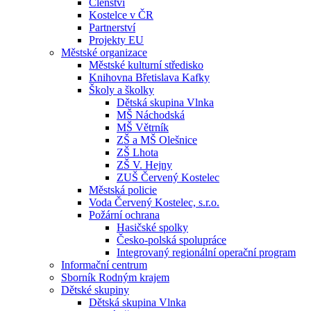
Členství
Kostelce v ČR
Partnerství
Projekty EU
Městské organizace
Městské kulturní středisko
Knihovna Břetislava Kafky
Školy a školky
Dětská skupina Vlnka
MŠ Náchodská
MŠ Větrník
ZŠ a MŠ Olešnice
ZŠ Lhota
ZŠ V. Hejny
ZUŠ Červený Kostelec
Městská policie
Voda Červený Kostelec, s.r.o.
Požární ochrana
Hasičské spolky
Česko-polská spolupráce
Integrovaný regionální operační program
Informační centrum
Sborník Rodným krajem
Dětské skupiny
Dětská skupina Vlnka