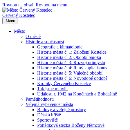
Rovnou na obsah
Rovnou na menu
Červený Kostelec
Menu
Město
O městě
Historie a současnost
Geografie a klimatologie
Historie města č. 1: Založení Kostelce
Historie města č. 2: Období baroka
Historie města č. 3: Rozvoj průmyslu
Historie města č. 4: Raný kapitalismus
Historie města č. 5: Válečné období
Historie města č. 6: Novodobé období
Kroniky Červeného Kostelce
Tak jsme mluvili
Události r. 1942 na Končinách a Bohdašíně
Pamětihodnosti
Veřejná vybavenost města
Budovy a veřejné prostory
Dětská hřiště
Sportoviště
Pohádková stezka Boženy Němcové