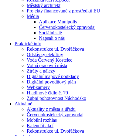
Městský architekt
Projekty financované z prostředků EU
Média
Aplikace Munipolis
Červenokostelecký zpravodaj
Sociální sítě
Napsali o nás
Praktické info
Rekonstrukce ul. Dvořáčkova
Odstávky elektřiny
Voda Červený Kostelec
Volná pracovní místa
Ztráty a nálezy
Digitální mapové podklady
Digitální povodňový plán
Webkamery
Hladinové čidlo č. 79
Zubní pohotovnost Náchodsko
Aktuálně
Aktuality z města a úřadu
Červenokostelecký zpravodaj
Mobilní rozhlas
Kalendář akcí
Rekonstrukce ul. Dvořáčkova