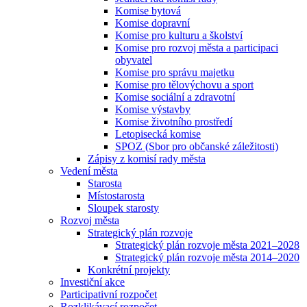
Komise bytová
Komise dopravní
Komise pro kulturu a školství
Komise pro rozvoj města a participaci
obyvatel
Komise pro správu majetku
Komise pro tělovýchovu a sport
Komise sociální a zdravotní
Komise výstavby
Komise životního prostředí
Letopisecká komise
SPOZ (Sbor pro občanské záležitosti)
Zápisy z komisí rady města
Vedení města
Starosta
Místostarosta
Sloupek starosty
Rozvoj města
Strategický plán rozvoje
Strategický plán rozvoje města 2021–2028
Strategický plán rozvoje města 2014–2020
Konkrétní projekty
Investiční akce
Participativní rozpočet
Rozklikávací rozpočet