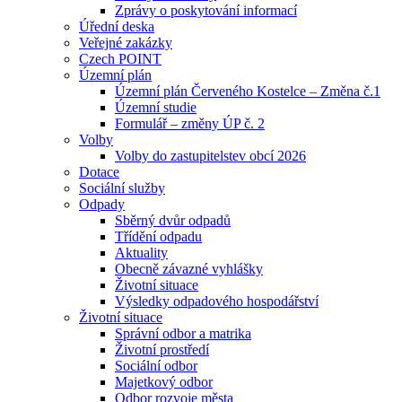
Zprávy o poskytování informací
Úřední deska
Veřejné zakázky
Czech POINT
Územní plán
Územní plán Červeného Kostelce – Změna č.1
Územní studie
Formulář – změny ÚP č. 2
Volby
Volby do zastupitelstev obcí 2026
Dotace
Sociální služby
Odpady
Sběrný dvůr odpadů
Třídění odpadu
Aktuality
Obecně závazné vyhlášky
Životní situace
Výsledky odpadového hospodářství
Životní situace
Správní odbor a matrika
Životní prostředí
Sociální odbor
Majetkový odbor
Odbor rozvoje města