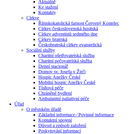
Aktuálně
Ke stažení
Kontakty
Církve
Římskokatolická farnost Červený Kostelec
Církev československá husitská
Církev adventistů sedmého dne
Církev bratrská
Českobratrská církev evangelická
Sociální služby
Charitní ošetřovatelská služba
Charitní pečovatelská služba
Denní stacionář
Domov sv. Josefa v Žirči
Hospic Anežky České
Mobilní hospic Anežky České
Tísňová péče
Chráněné bydlení
Ambulantní paliativní péče
Úřad
O městském úřadě
Základní informace ⁄ Povinné informace
Kontaktní spojení
Důvod a způsob založení
Poskytování informací