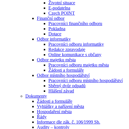
Životní situace
E-podatelna
Czech POINT
Finanční odbor
Pracovníci finančního odboru
Pokladna
Dotace
Odbor informatiky
Pracovníci odboru informatiky
Redakce zpravodaje
Online komunikace s občany
Odbor majetku města
Pracovníci odboru majetku města
Žádosti a formuláře
Odbor místního hospodářství
Pracovníci odboru místního hospodářství
Sběrný dvůr odpadů
Hlášení závad
Dokumenty
Žádosti a formuláře
Vyhlášky a nařízení města
Hospodaření města
Řády
Informace dle zák. č. 106⁄1999 Sb.
Audity – kontroly