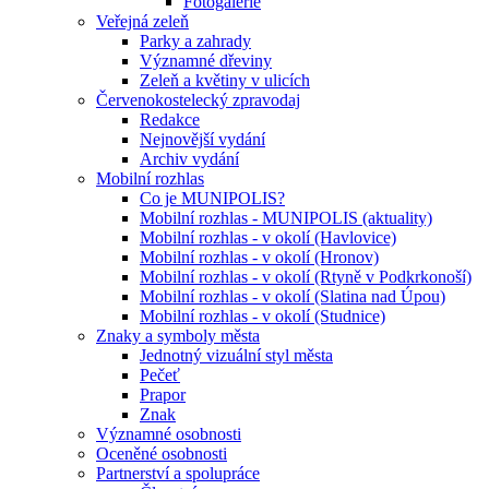
Fotogalerie
Veřejná zeleň
Parky a zahrady
Významné dřeviny
Zeleň a květiny v ulicích
Červenokostelecký zpravodaj
Redakce
Nejnovější vydání
Archiv vydání
Mobilní rozhlas
Co je MUNIPOLIS?
Mobilní rozhlas - MUNIPOLIS (aktuality)
Mobilní rozhlas - v okolí (Havlovice)
Mobilní rozhlas - v okolí (Hronov)
Mobilní rozhlas - v okolí (Rtyně v Podkrkonoší)
Mobilní rozhlas - v okolí (Slatina nad Úpou)
Mobilní rozhlas - v okolí (Studnice)
Znaky a symboly města
Jednotný vizuální styl města
Pečeť
Prapor
Znak
Významné osobnosti
Oceněné osobnosti
Partnerství a spolupráce