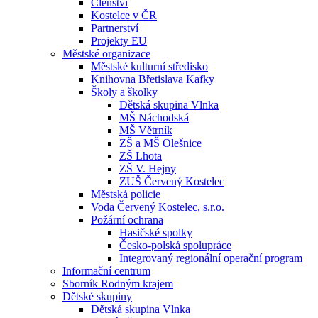
Členství
Kostelce v ČR
Partnerství
Projekty EU
Městské organizace
Městské kulturní středisko
Knihovna Břetislava Kafky
Školy a školky
Dětská skupina Vlnka
MŠ Náchodská
MŠ Větrník
ZŠ a MŠ Olešnice
ZŠ Lhota
ZŠ V. Hejny
ZUŠ Červený Kostelec
Městská policie
Voda Červený Kostelec, s.r.o.
Požární ochrana
Hasičské spolky
Česko-polská spolupráce
Integrovaný regionální operační program
Informační centrum
Sborník Rodným krajem
Dětské skupiny
Dětská skupina Vlnka