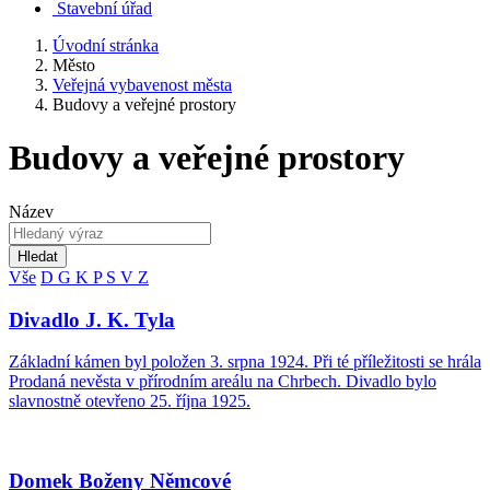
Stavební úřad
Úvodní stránka
Město
Veřejná vybavenost města
Budovy a veřejné prostory
Budovy a veřejné prostory
Název
Hledat
Vše
D
G
K
P
S
V
Z
Divadlo J. K. Tyla
Základní kámen byl položen 3. srpna 1924. Při té příležitosti se hrála
Prodaná nevěsta v přírodním areálu na Chrbech. Divadlo bylo
slavnostně otevřeno 25. října 1925.
Domek Boženy Němcové