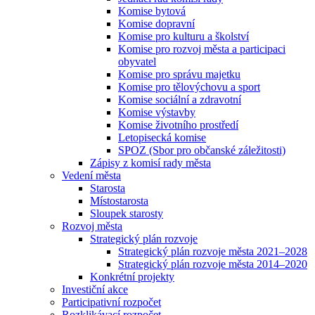
Komise bytová
Komise dopravní
Komise pro kulturu a školství
Komise pro rozvoj města a participaci
obyvatel
Komise pro správu majetku
Komise pro tělovýchovu a sport
Komise sociální a zdravotní
Komise výstavby
Komise životního prostředí
Letopisecká komise
SPOZ (Sbor pro občanské záležitosti)
Zápisy z komisí rady města
Vedení města
Starosta
Místostarosta
Sloupek starosty
Rozvoj města
Strategický plán rozvoje
Strategický plán rozvoje města 2021–2028
Strategický plán rozvoje města 2014–2020
Konkrétní projekty
Investiční akce
Participativní rozpočet
Rozklikávací rozpočet