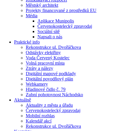
Městský architekt
Projekty financované z prostředků EU
Média
Aplikace Munipolis
Červenokostelecký zpravodaj
Sociální sítě
Napsali o nás
Praktické info
Rekonstrukce ul. Dvořáčkova
Odstávky elektřiny
Voda Červený Kostelec
Volná pracovní místa
Ztráty a nálezy
Digitální mapové podklady
Digitální povodňový plán
Webkamery
Hladinové čidlo č. 79
Zubní pohotovnost Náchodsko
Aktuálně
Aktuality z města a úřadu
Červenokostelecký zpravodaj
Mobilní rozhlas
Kalendář akcí
Rekonstrukce ul. Dvořáčkova