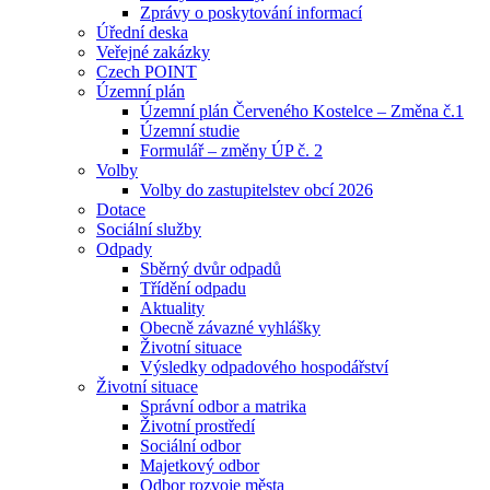
Zprávy o poskytování informací
Úřední deska
Veřejné zakázky
Czech POINT
Územní plán
Územní plán Červeného Kostelce – Změna č.1
Územní studie
Formulář – změny ÚP č. 2
Volby
Volby do zastupitelstev obcí 2026
Dotace
Sociální služby
Odpady
Sběrný dvůr odpadů
Třídění odpadu
Aktuality
Obecně závazné vyhlášky
Životní situace
Výsledky odpadového hospodářství
Životní situace
Správní odbor a matrika
Životní prostředí
Sociální odbor
Majetkový odbor
Odbor rozvoje města