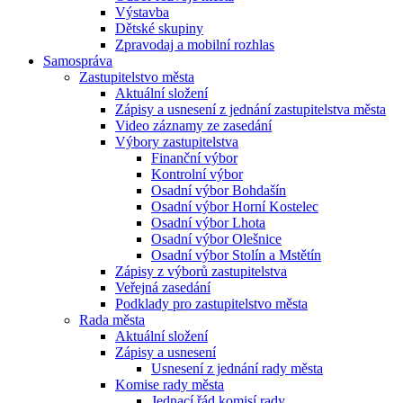
Výstavba
Dětské skupiny
Zpravodaj a mobilní rozhlas
Samospráva
Zastupitelstvo města
Aktuální složení
Zápisy a usnesení z jednání zastupitelstva města
Video záznamy ze zasedání
Výbory zastupitelstva
Finanční výbor
Kontrolní výbor
Osadní výbor Bohdašín
Osadní výbor Horní Kostelec
Osadní výbor Lhota
Osadní výbor Olešnice
Osadní výbor Stolín a Mstětín
Zápisy z výborů zastupitelstva
Veřejná zasedání
Podklady pro zastupitelstvo města
Rada města
Aktuální složení
Zápisy a usnesení
Usnesení z jednání rady města
Komise rady města
Jednací řád komisí rady