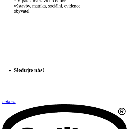
* V pátek má zavřeno odbor
výstavby, matrika, sociální, evidence
obyvatel.
Sledujte nás!
nahoru