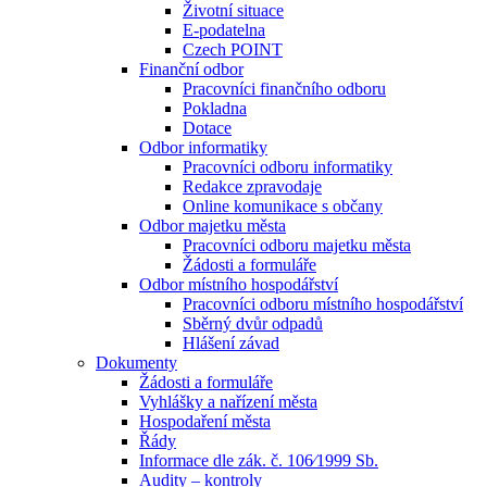
Životní situace
E-podatelna
Czech POINT
Finanční odbor
Pracovníci finančního odboru
Pokladna
Dotace
Odbor informatiky
Pracovníci odboru informatiky
Redakce zpravodaje
Online komunikace s občany
Odbor majetku města
Pracovníci odboru majetku města
Žádosti a formuláře
Odbor místního hospodářství
Pracovníci odboru místního hospodářství
Sběrný dvůr odpadů
Hlášení závad
Dokumenty
Žádosti a formuláře
Vyhlášky a nařízení města
Hospodaření města
Řády
Informace dle zák. č. 106⁄1999 Sb.
Audity – kontroly