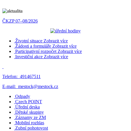
ČKZP 07–08/2026
Životní situace
Zobrazit více
Žádosti a formuláře
Zobrazit více
Participativní rozpočet
Zobrazit více
Investiční akce
Zobrazit více
Telefon:
491467511
E-mail:
mestock@mestock.cz
Odpady
Czech POINT
Úřední deska
Dětské skupiny
Záznamy ze ZM
Mobilní rozhlas
Zubní pohotovost