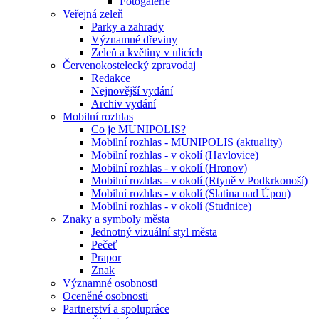
Fotogalerie
Veřejná zeleň
Parky a zahrady
Významné dřeviny
Zeleň a květiny v ulicích
Červenokostelecký zpravodaj
Redakce
Nejnovější vydání
Archiv vydání
Mobilní rozhlas
Co je MUNIPOLIS?
Mobilní rozhlas - MUNIPOLIS (aktuality)
Mobilní rozhlas - v okolí (Havlovice)
Mobilní rozhlas - v okolí (Hronov)
Mobilní rozhlas - v okolí (Rtyně v Podkrkonoší)
Mobilní rozhlas - v okolí (Slatina nad Úpou)
Mobilní rozhlas - v okolí (Studnice)
Znaky a symboly města
Jednotný vizuální styl města
Pečeť
Prapor
Znak
Významné osobnosti
Oceněné osobnosti
Partnerství a spolupráce