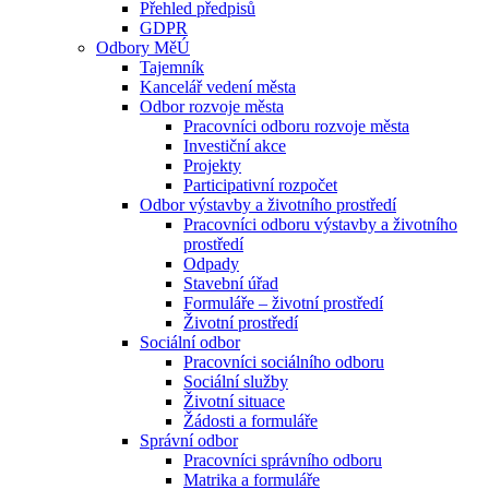
Přehled předpisů
GDPR
Odbory MěÚ
Tajemník
Kancelář vedení města
Odbor rozvoje města
Pracovníci odboru rozvoje města
Investiční akce
Projekty
Participativní rozpočet
Odbor výstavby a životního prostředí
Pracovníci odboru výstavby a životního
prostředí
Odpady
Stavební úřad
Formuláře – životní prostředí
Životní prostředí
Sociální odbor
Pracovníci sociálního odboru
Sociální služby
Životní situace
Žádosti a formuláře
Správní odbor
Pracovníci správního odboru
Matrika a formuláře