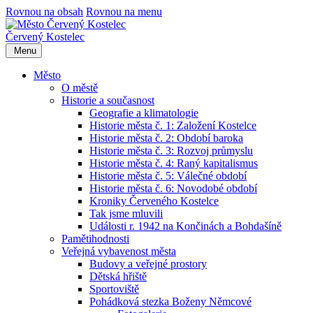
Rovnou na obsah
Rovnou na menu
Červený Kostelec
Menu
Město
O městě
Historie a současnost
Geografie a klimatologie
Historie města č. 1: Založení Kostelce
Historie města č. 2: Období baroka
Historie města č. 3: Rozvoj průmyslu
Historie města č. 4: Raný kapitalismus
Historie města č. 5: Válečné období
Historie města č. 6: Novodobé období
Kroniky Červeného Kostelce
Tak jsme mluvili
Události r. 1942 na Končinách a Bohdašíně
Pamětihodnosti
Veřejná vybavenost města
Budovy a veřejné prostory
Dětská hřiště
Sportoviště
Pohádková stezka Boženy Němcové