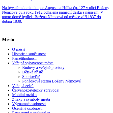
Na bývalém domku kupce Augustina Hůlka čp. 127 v ulici Boženy
Němcové byla roku 1912 odhalena pamětní deska s nápisem: V
tomto domě bydlela Božena Němcová od měsíce září 1837 do
dubna 1838.
Město
O městě
Historie a současnost
Pamětihodnosti
Veřejná vybavenost města
Budovy a veřejné prostory
Dětská hřiště
Sportoviště
Pohádková stezka Boženy Němcové
Veřejná zeleň
Červenokostelecký zpravodaj
Mobilní rozhlas
Znaky a symboly města
Významné osobnosti
Oceněné osobnosti
Partnerství a spolupráce