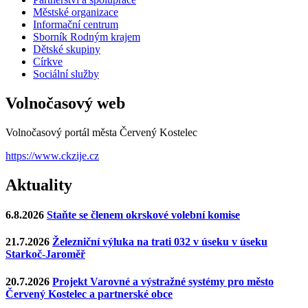
Městské organizace
Informační centrum
Sborník Rodným krajem
Dětské skupiny
Církve
Sociální služby
Volnočasový web
Volnočasový portál města Červený Kostelec
https://www.ckzije.cz
Aktuality
6.8.2026
Staňte se členem okrskové volební komise
21.7.2026
Železniční výluka na trati 032 v úseku v úseku
Starkoč-Jaroměř
20.7.2026
Projekt Varovné a výstražné systémy pro město
Červený Kostelec a partnerské obce