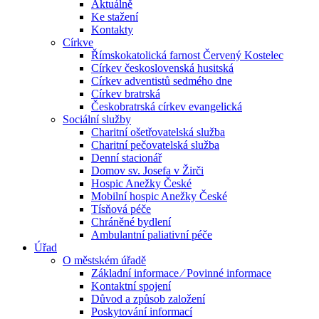
Aktuálně
Ke stažení
Kontakty
Církve
Římskokatolická farnost Červený Kostelec
Církev československá husitská
Církev adventistů sedmého dne
Církev bratrská
Českobratrská církev evangelická
Sociální služby
Charitní ošetřovatelská služba
Charitní pečovatelská služba
Denní stacionář
Domov sv. Josefa v Žirči
Hospic Anežky České
Mobilní hospic Anežky České
Tísňová péče
Chráněné bydlení
Ambulantní paliativní péče
Úřad
O městském úřadě
Základní informace ⁄ Povinné informace
Kontaktní spojení
Důvod a způsob založení
Poskytování informací