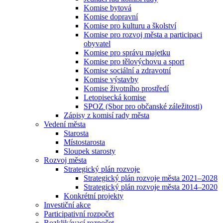
Komise bytová
Komise dopravní
Komise pro kulturu a školství
Komise pro rozvoj města a participaci
obyvatel
Komise pro správu majetku
Komise pro tělovýchovu a sport
Komise sociální a zdravotní
Komise výstavby
Komise životního prostředí
Letopisecká komise
SPOZ (Sbor pro občanské záležitosti)
Zápisy z komisí rady města
Vedení města
Starosta
Místostarosta
Sloupek starosty
Rozvoj města
Strategický plán rozvoje
Strategický plán rozvoje města 2021–2028
Strategický plán rozvoje města 2014–2020
Konkrétní projekty
Investiční akce
Participativní rozpočet
Rozklikávací rozpočet