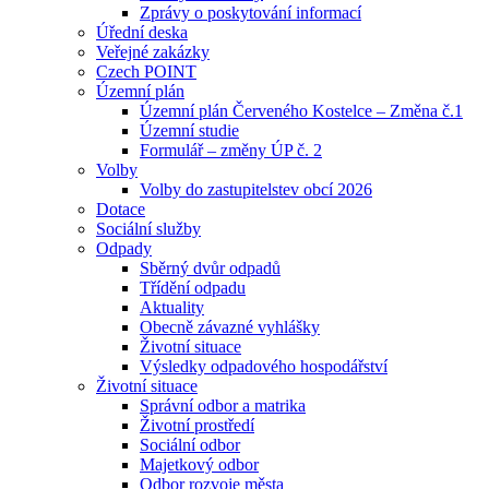
Zprávy o poskytování informací
Úřední deska
Veřejné zakázky
Czech POINT
Územní plán
Územní plán Červeného Kostelce – Změna č.1
Územní studie
Formulář – změny ÚP č. 2
Volby
Volby do zastupitelstev obcí 2026
Dotace
Sociální služby
Odpady
Sběrný dvůr odpadů
Třídění odpadu
Aktuality
Obecně závazné vyhlášky
Životní situace
Výsledky odpadového hospodářství
Životní situace
Správní odbor a matrika
Životní prostředí
Sociální odbor
Majetkový odbor
Odbor rozvoje města