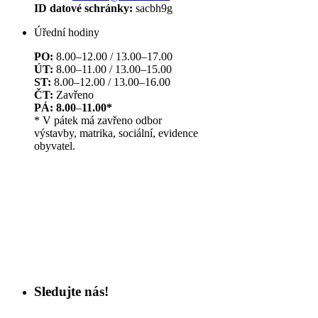
ID datové schránky:
sacbh9g
Úřední hodiny
PO:
8.00–12.00 / 13.00–17.00
ÚT:
8.00–11.00 / 13.00–15.00
ST:
8.00–12.00 / 13.00–16.00
ČT:
Zavřeno
PÁ: 8.00
–
11.00*
* V pátek má zavřeno odbor
výstavby, matrika, sociální, evidence
obyvatel.
Sledujte nás!