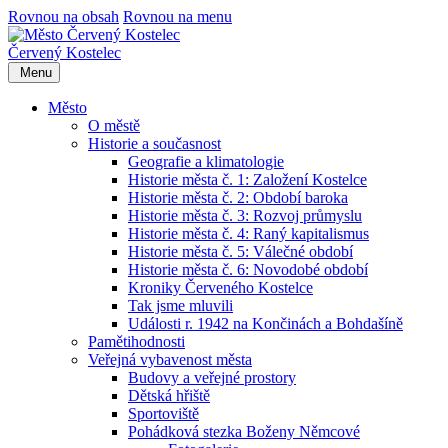
Rovnou na obsah
Rovnou na menu
Červený Kostelec
Menu
Město
O městě
Historie a současnost
Geografie a klimatologie
Historie města č. 1: Založení Kostelce
Historie města č. 2: Období baroka
Historie města č. 3: Rozvoj průmyslu
Historie města č. 4: Raný kapitalismus
Historie města č. 5: Válečné období
Historie města č. 6: Novodobé období
Kroniky Červeného Kostelce
Tak jsme mluvili
Události r. 1942 na Končinách a Bohdašíně
Pamětihodnosti
Veřejná vybavenost města
Budovy a veřejné prostory
Dětská hřiště
Sportoviště
Pohádková stezka Boženy Němcové