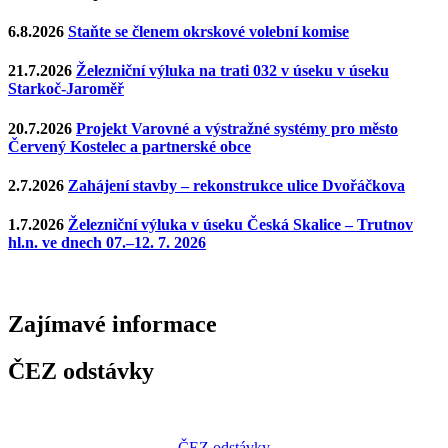
6.8.2026
Staňte se členem okrskové volební komise
21.7.2026
Železniční výluka na trati 032 v úseku v úseku
Starkoč-Jaroměř
20.7.2026
Projekt Varovné a výstražné systémy pro město
Červený Kostelec a partnerské obce
2.7.2026
Zahájení stavby – rekonstrukce ulice Dvořáčkova
1.7.2026
Železniční výluka v úseku Česká Skalice – Trutnov
hl.n. ve dnech 07.–12. 7. 2026
Zajímavé
informace
ČEZ odstávky
ČEZ odstávky