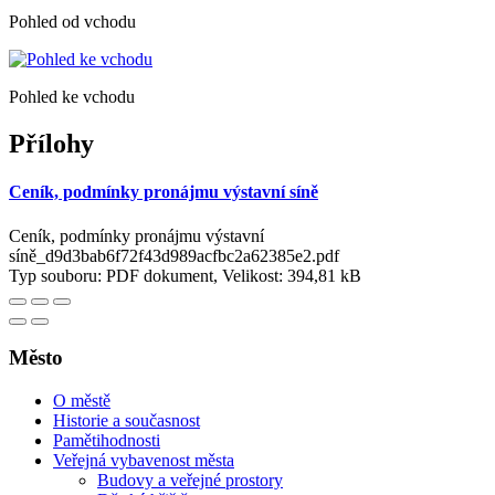
Pohled od vchodu
Pohled ke vchodu
Přílohy
Ceník, podmínky pronájmu výstavní síně
Ceník, podmínky pronájmu výstavní
síně_d9d3bab6f72f43d989acfbc2a62385e2.pdf
Typ souboru: PDF dokument, Velikost: 394,81 kB
Město
O městě
Historie a současnost
Pamětihodnosti
Veřejná vybavenost města
Budovy a veřejné prostory