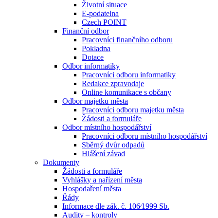
Životní situace
E-podatelna
Czech POINT
Finanční odbor
Pracovníci finančního odboru
Pokladna
Dotace
Odbor informatiky
Pracovníci odboru informatiky
Redakce zpravodaje
Online komunikace s občany
Odbor majetku města
Pracovníci odboru majetku města
Žádosti a formuláře
Odbor místního hospodářství
Pracovníci odboru místního hospodářství
Sběrný dvůr odpadů
Hlášení závad
Dokumenty
Žádosti a formuláře
Vyhlášky a nařízení města
Hospodaření města
Řády
Informace dle zák. č. 106⁄1999 Sb.
Audity – kontroly