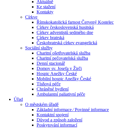
Aktuálně
Ke stažení
Kontakty
Církve
Římskokatolická farnost Červený Kostelec
Církev československá husitská
Církev adventistů sedmého dne
Církev bratrská
Českobratrská církev evangelická
Sociální služby
Charitní ošetřovatelská služba
Charitní pečovatelská služba
Denní stacionář
Domov sv. Josefa v Žirči
Hospic Anežky České
Mobilní hospic Anežky České
Tísňová péče
Chráněné bydlení
Ambulantní paliativní péče
Úřad
O městském úřadě
Základní informace ⁄ Povinné informace
Kontaktní spojení
Důvod a způsob založení
Poskytování informací