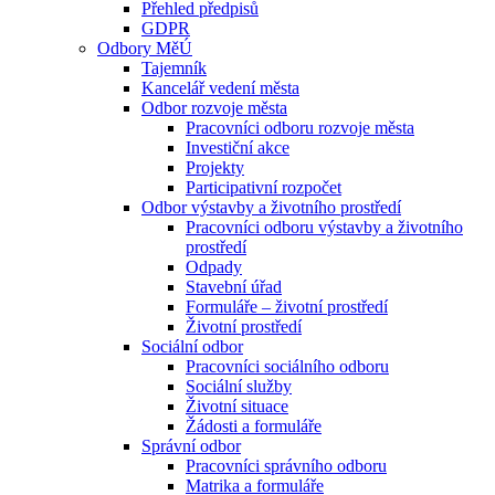
Přehled předpisů
GDPR
Odbory MěÚ
Tajemník
Kancelář vedení města
Odbor rozvoje města
Pracovníci odboru rozvoje města
Investiční akce
Projekty
Participativní rozpočet
Odbor výstavby a životního prostředí
Pracovníci odboru výstavby a životního
prostředí
Odpady
Stavební úřad
Formuláře – životní prostředí
Životní prostředí
Sociální odbor
Pracovníci sociálního odboru
Sociální služby
Životní situace
Žádosti a formuláře
Správní odbor
Pracovníci správního odboru
Matrika a formuláře