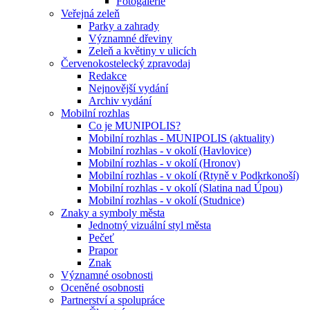
Fotogalerie
Veřejná zeleň
Parky a zahrady
Významné dřeviny
Zeleň a květiny v ulicích
Červenokostelecký zpravodaj
Redakce
Nejnovější vydání
Archiv vydání
Mobilní rozhlas
Co je MUNIPOLIS?
Mobilní rozhlas - MUNIPOLIS (aktuality)
Mobilní rozhlas - v okolí (Havlovice)
Mobilní rozhlas - v okolí (Hronov)
Mobilní rozhlas - v okolí (Rtyně v Podkrkonoší)
Mobilní rozhlas - v okolí (Slatina nad Úpou)
Mobilní rozhlas - v okolí (Studnice)
Znaky a symboly města
Jednotný vizuální styl města
Pečeť
Prapor
Znak
Významné osobnosti
Oceněné osobnosti
Partnerství a spolupráce