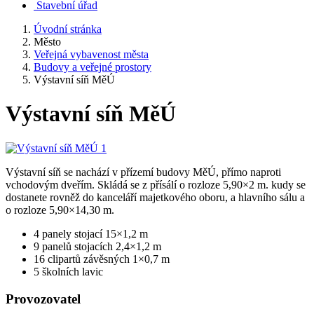
Stavební úřad
Úvodní stránka
Město
Veřejná vybavenost města
Budovy a veřejné prostory
Výstavní síň MěÚ
Výstavní síň MěÚ
Výstavní síň se nachází v přízemí budovy MěÚ, přímo naproti
vchodovým dveřím. Skládá se z přísálí o rozloze 5,90×2 m. kudy se
dostanete rovněž do kanceláří majetkového oboru, a hlavního sálu a
o rozloze 5,90×14,30 m.
4 panely stojací 15×1,2 m
9 panelů stojacích 2,4×1,2 m
16 clipartů závěsných 1×0,7 m
5 školních lavic
Provozovatel