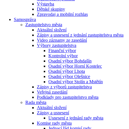
Výstavba
Dětské skupiny
Zpravodaj a mobilní rozhlas
Samospráva
Zastupitelstvo města
Aktuální složení
Zápisy a usnesení z jednání zastupitelstva města
Video záznamy ze zasedání
Výbory zastupitelstva
Finanční výbor
Kontrolní výbor
Osadní výbor Bohdašín
Osadní výbor Horní Kostelec
Osadní výbor Lhota
Osadní výbor Olešnice
Osadní výbor Stolín a Mstětín
Zápisy z výborů zastupitelstva
Veřejná zasedání
Podklady pro zastupitelstvo města
Rada města
Aktuální složení
Zápisy a usnesení
Usnesení z jednání rady města
Komise rady města
Jednací řád komisí rady