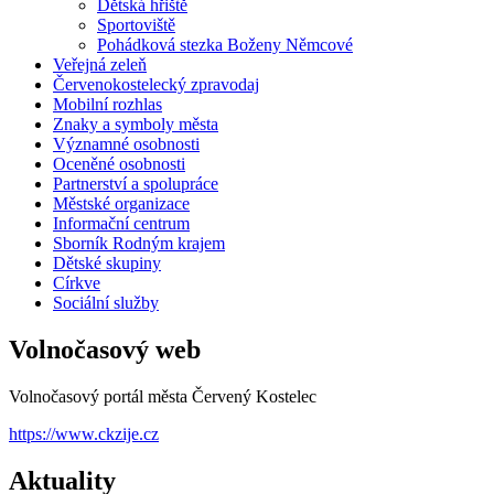
Dětská hřiště
Sportoviště
Pohádková stezka Boženy Němcové
Veřejná zeleň
Červenokostelecký zpravodaj
Mobilní rozhlas
Znaky a symboly města
Významné osobnosti
Oceněné osobnosti
Partnerství a spolupráce
Městské organizace
Informační centrum
Sborník Rodným krajem
Dětské skupiny
Církve
Sociální služby
Volnočasový web
Volnočasový portál města Červený Kostelec
https://www.ckzije.cz
Aktuality