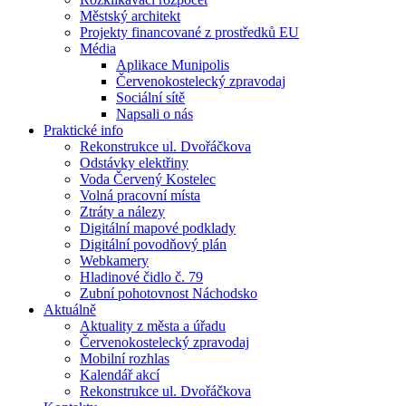
Městský architekt
Projekty financované z prostředků EU
Média
Aplikace Munipolis
Červenokostelecký zpravodaj
Sociální sítě
Napsali o nás
Praktické info
Rekonstrukce ul. Dvořáčkova
Odstávky elektřiny
Voda Červený Kostelec
Volná pracovní místa
Ztráty a nálezy
Digitální mapové podklady
Digitální povodňový plán
Webkamery
Hladinové čidlo č. 79
Zubní pohotovnost Náchodsko
Aktuálně
Aktuality z města a úřadu
Červenokostelecký zpravodaj
Mobilní rozhlas
Kalendář akcí
Rekonstrukce ul. Dvořáčkova