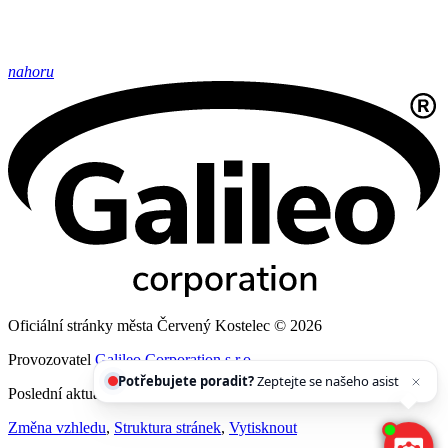
nahoru
Oficiální stránky města Červený Kostelec © 2026
Provozovatel
Galileo Corporation s.r.o.
Potřebujete poradit?
Zeptejte se našeho asistenta
Chettyho
.
Poslední aktualizace: 6. 8. 2026
Změna vzhledu
,
Struktura stránek
,
Vytisknout