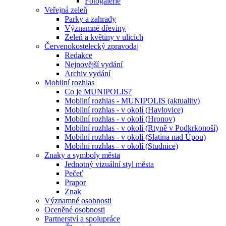
Fotogalerie
Veřejná zeleň
Parky a zahrady
Významné dřeviny
Zeleň a květiny v ulicích
Červenokostelecký zpravodaj
Redakce
Nejnovější vydání
Archiv vydání
Mobilní rozhlas
Co je MUNIPOLIS?
Mobilní rozhlas - MUNIPOLIS (aktuality)
Mobilní rozhlas - v okolí (Havlovice)
Mobilní rozhlas - v okolí (Hronov)
Mobilní rozhlas - v okolí (Rtyně v Podkrkonoší)
Mobilní rozhlas - v okolí (Slatina nad Úpou)
Mobilní rozhlas - v okolí (Studnice)
Znaky a symboly města
Jednotný vizuální styl města
Pečeť
Prapor
Znak
Významné osobnosti
Oceněné osobnosti
Partnerství a spolupráce