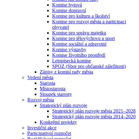
Komise bytová
Komise dopravní
Komise pro kulturu a školství
Komise pro rozvoj města a participaci
obyvatel
Komise pro správu majetku
Komise pro tělovýchovu a sport
Komise sociální a zdravotní
Komise výstavby
Komise životního prostředí
Letopisecká komise
SPOZ (Sbor pro občanské záležitosti)
Zápisy z komisí rady města
Vedení města
Starosta
Místostarosta
Sloupek starosty
Rozvoj města
Strategický plán rozvoje
Strategický plán rozvoje města 2021–2028
Strategický plán rozvoje města 2014–2020
Konkrétní projekty
Investiční akce
Participativní rozpočet
Rozklikávací rozpočet