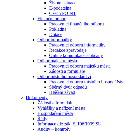
Životní situace
E-podatelna
Czech POINT
Finanční odbor
Pracovníci finančního odboru
Pokladna
Dotace
Odbor informatiky
Pracovníci odboru informatiky
Redakce zpravodaje
Online komunikace s občany
Odbor majetku města
Pracovníci odboru majetku města
Žádosti a formuláře
Odbor místního hospodářství
Pracovníci odboru místního hospodářství
Sběrný dvůr odpadů
Hlášení závad
Dokumenty
Žádosti a formuláře
Vyhlášky a nařízení města
Hospodaření města
Řády
Informace dle zák. č. 106⁄1999 Sb.
Audity – kontroly