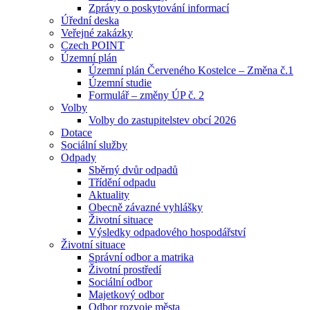
Zprávy o poskytování informací
Úřední deska
Veřejné zakázky
Czech POINT
Územní plán
Územní plán Červeného Kostelce – Změna č.1
Územní studie
Formulář – změny ÚP č. 2
Volby
Volby do zastupitelstev obcí 2026
Dotace
Sociální služby
Odpady
Sběrný dvůr odpadů
Třídění odpadu
Aktuality
Obecně závazné vyhlášky
Životní situace
Výsledky odpadového hospodářství
Životní situace
Správní odbor a matrika
Životní prostředí
Sociální odbor
Majetkový odbor
Odbor rozvoje města