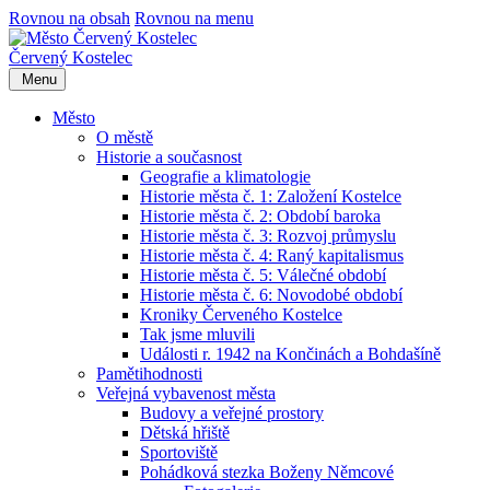
Rovnou na obsah
Rovnou na menu
Červený Kostelec
Menu
Město
O městě
Historie a současnost
Geografie a klimatologie
Historie města č. 1: Založení Kostelce
Historie města č. 2: Období baroka
Historie města č. 3: Rozvoj průmyslu
Historie města č. 4: Raný kapitalismus
Historie města č. 5: Válečné období
Historie města č. 6: Novodobé období
Kroniky Červeného Kostelce
Tak jsme mluvili
Události r. 1942 na Končinách a Bohdašíně
Pamětihodnosti
Veřejná vybavenost města
Budovy a veřejné prostory
Dětská hřiště
Sportoviště
Pohádková stezka Boženy Němcové