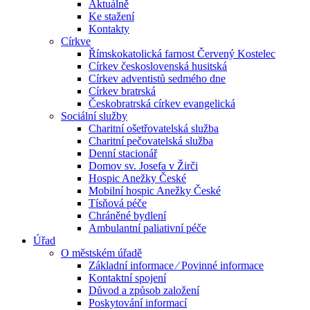
Aktuálně
Ke stažení
Kontakty
Církve
Římskokatolická farnost Červený Kostelec
Církev československá husitská
Církev adventistů sedmého dne
Církev bratrská
Českobratrská církev evangelická
Sociální služby
Charitní ošetřovatelská služba
Charitní pečovatelská služba
Denní stacionář
Domov sv. Josefa v Žirči
Hospic Anežky České
Mobilní hospic Anežky České
Tísňová péče
Chráněné bydlení
Ambulantní paliativní péče
Úřad
O městském úřadě
Základní informace ⁄ Povinné informace
Kontaktní spojení
Důvod a způsob založení
Poskytování informací