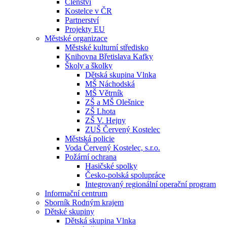
Členství
Kostelce v ČR
Partnerství
Projekty EU
Městské organizace
Městské kulturní středisko
Knihovna Břetislava Kafky
Školy a školky
Dětská skupina Vlnka
MŠ Náchodská
MŠ Větrník
ZŠ a MŠ Olešnice
ZŠ Lhota
ZŠ V. Hejny
ZUŠ Červený Kostelec
Městská policie
Voda Červený Kostelec, s.r.o.
Požární ochrana
Hasičské spolky
Česko-polská spolupráce
Integrovaný regionální operační program
Informační centrum
Sborník Rodným krajem
Dětské skupiny
Dětská skupina Vlnka