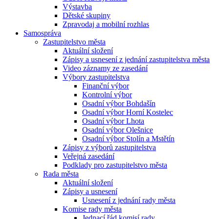
Výstavba
Dětské skupiny
Zpravodaj a mobilní rozhlas
Samospráva
Zastupitelstvo města
Aktuální složení
Zápisy a usnesení z jednání zastupitelstva města
Video záznamy ze zasedání
Výbory zastupitelstva
Finanční výbor
Kontrolní výbor
Osadní výbor Bohdašín
Osadní výbor Horní Kostelec
Osadní výbor Lhota
Osadní výbor Olešnice
Osadní výbor Stolín a Mstětín
Zápisy z výborů zastupitelstva
Veřejná zasedání
Podklady pro zastupitelstvo města
Rada města
Aktuální složení
Zápisy a usnesení
Usnesení z jednání rady města
Komise rady města
Jednací řád komisí rady