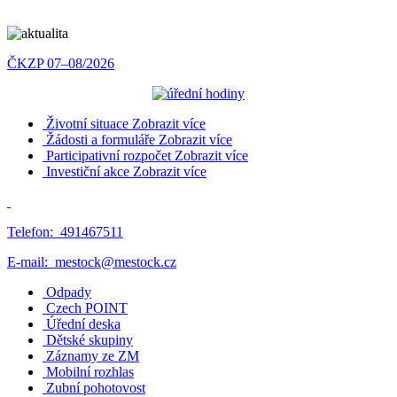
ČKZP 07–08/2026
Životní situace
Zobrazit více
Žádosti a formuláře
Zobrazit více
Participativní rozpočet
Zobrazit více
Investiční akce
Zobrazit více
Telefon:
491467511
E-mail:
mestock@mestock.cz
Odpady
Czech POINT
Úřední deska
Dětské skupiny
Záznamy ze ZM
Mobilní rozhlas
Zubní pohotovost