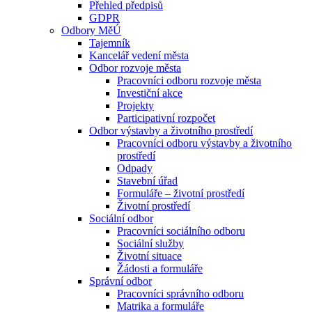
Přehled předpisů
GDPR
Odbory MěÚ
Tajemník
Kancelář vedení města
Odbor rozvoje města
Pracovníci odboru rozvoje města
Investiční akce
Projekty
Participativní rozpočet
Odbor výstavby a životního prostředí
Pracovníci odboru výstavby a životního
prostředí
Odpady
Stavební úřad
Formuláře – životní prostředí
Životní prostředí
Sociální odbor
Pracovníci sociálního odboru
Sociální služby
Životní situace
Žádosti a formuláře
Správní odbor
Pracovníci správního odboru
Matrika a formuláře