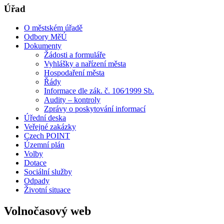
Úřad
O městském úřadě
Odbory MěÚ
Dokumenty
Žádosti a formuláře
Vyhlášky a nařízení města
Hospodaření města
Řády
Informace dle zák. č. 106⁄1999 Sb.
Audity – kontroly
Zprávy o poskytování informací
Úřední deska
Veřejné zakázky
Czech POINT
Územní plán
Volby
Dotace
Sociální služby
Odpady
Životní situace
Volnočasový web