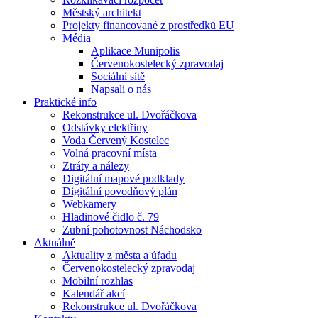
Městský architekt
Projekty financované z prostředků EU
Média
Aplikace Munipolis
Červenokostelecký zpravodaj
Sociální sítě
Napsali o nás
Praktické info
Rekonstrukce ul. Dvořáčkova
Odstávky elektřiny
Voda Červený Kostelec
Volná pracovní místa
Ztráty a nálezy
Digitální mapové podklady
Digitální povodňový plán
Webkamery
Hladinové čidlo č. 79
Zubní pohotovnost Náchodsko
Aktuálně
Aktuality z města a úřadu
Červenokostelecký zpravodaj
Mobilní rozhlas
Kalendář akcí
Rekonstrukce ul. Dvořáčkova