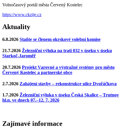
Volnočasový portál města Červený Kostelec
https://www.ckzije.cz
Aktuality
6.8.2026
Staňte se členem okrskové volební komise
21.7.2026
Železniční výluka na trati 032 v úseku v úseku
Starkoč-Jaroměř
20.7.2026
Projekt Varovné a výstražné systémy pro město
Červený Kostelec a partnerské obce
2.7.2026
Zahájení stavby – rekonstrukce ulice Dvořáčkova
1.7.2026
Železniční výluka v úseku Česká Skalice – Trutnov
hl.n. ve dnech 07.–12. 7. 2026
Zajímavé
informace