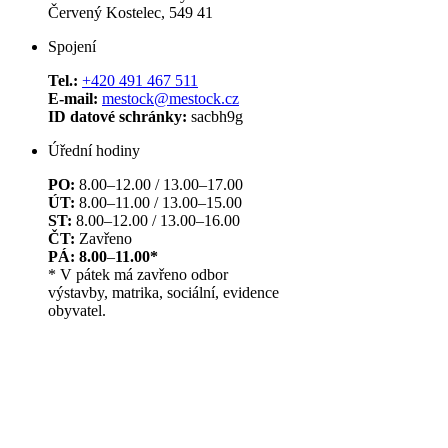
Červený Kostelec, 549 41
Spojení
Tel.:
+420 491 467 511
E-mail:
mestock@mestock.cz
ID datové schránky:
sacbh9g
Úřední hodiny
PO:
8.00–12.00 / 13.00–17.00
ÚT:
8.00–11.00 / 13.00–15.00
ST:
8.00–12.00 / 13.00–16.00
ČT:
Zavřeno
PÁ: 8.00
–
11.00*
* V pátek má zavřeno odbor
výstavby, matrika, sociální, evidence
obyvatel.