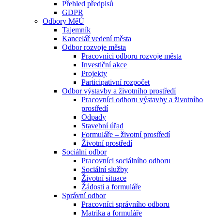
Přehled předpisů
GDPR
Odbory MěÚ
Tajemník
Kancelář vedení města
Odbor rozvoje města
Pracovníci odboru rozvoje města
Investiční akce
Projekty
Participativní rozpočet
Odbor výstavby a životního prostředí
Pracovníci odboru výstavby a životního
prostředí
Odpady
Stavební úřad
Formuláře – životní prostředí
Životní prostředí
Sociální odbor
Pracovníci sociálního odboru
Sociální služby
Životní situace
Žádosti a formuláře
Správní odbor
Pracovníci správního odboru
Matrika a formuláře