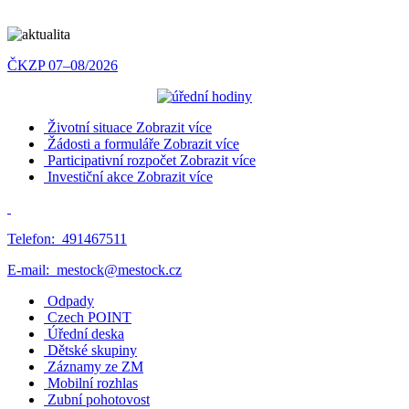
ČKZP 07–08/2026
Životní situace
Zobrazit více
Žádosti a formuláře
Zobrazit více
Participativní rozpočet
Zobrazit více
Investiční akce
Zobrazit více
Telefon:
491467511
E-mail:
mestock@mestock.cz
Odpady
Czech POINT
Úřední deska
Dětské skupiny
Záznamy ze ZM
Mobilní rozhlas
Zubní pohotovost