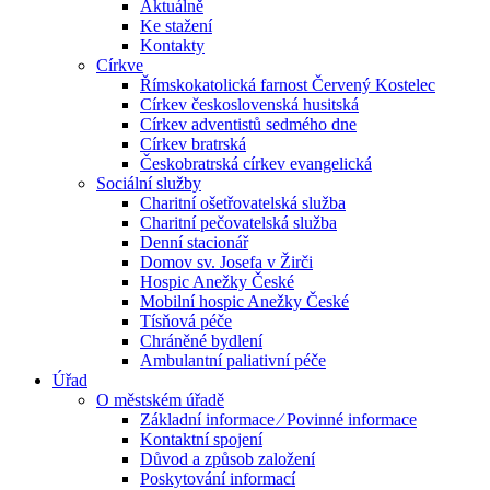
Aktuálně
Ke stažení
Kontakty
Církve
Římskokatolická farnost Červený Kostelec
Církev československá husitská
Církev adventistů sedmého dne
Církev bratrská
Českobratrská církev evangelická
Sociální služby
Charitní ošetřovatelská služba
Charitní pečovatelská služba
Denní stacionář
Domov sv. Josefa v Žirči
Hospic Anežky České
Mobilní hospic Anežky České
Tísňová péče
Chráněné bydlení
Ambulantní paliativní péče
Úřad
O městském úřadě
Základní informace ⁄ Povinné informace
Kontaktní spojení
Důvod a způsob založení
Poskytování informací