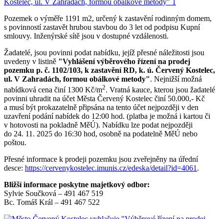
Pozemek o výměře 1191 m2, určený k zastavění rodinným domem,
s povinností zastavět hrubou stavbou do 3 let od podpisu Kupní
smlouvy. Inženýrské sítě jsou v dostupné vzdálenosti.
Žadatelé, jsou povinni podat nabídku, jejíž přesné náležitosti jsou
uvedeny v listině
"Vyhlášení výběrového řízení na prodej
pozemku p. č. 1102/103, k zastavění RD, k. ú. Červený Kostelec,
ul. V Zahradách, formou obálkové metody"
. Nejnižší možná
2
nabídková cena činí 1300 Kč/m
. Vratná kauce, kterou jsou žadatelé
povinni uhradit na účet Města Červený Kostelec činí 50.000,- Kč
a musí být prokazatelně připsána na tento účet nejpozději v den
uzavření podání nabídek do 12:00 hod. (platba je možná i kartou či
v hotovosti na pokladně MěÚ). Nabídku lze podat nejpozději
do 24. 11. 2025 do 16:30 hod, osobně na podatelně MěÚ nebo
poštou.
Přesné informace k prodeji pozemku jsou zveřejněny na úřední
desce:
https://cervenykostelec.imunis.cz/edeska/detail?id=4061
.
Bližší informace poskytne majetkový odbor:
Sylvie Součková – 491 467 519
Bc. Tomáš Král – 491 467 522