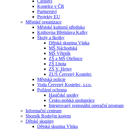
Členství
Kostelce v ČR
Partnerství
Projekty EU
Městské organizace
Městské kulturní středisko
Knihovna Břetislava Kafky
Školy a školky
Dětská skupina Vlnka
MŠ Náchodská
MŠ Větrník
ZŠ a MŠ Olešnice
ZŠ Lhota
ZŠ V. Hejny
ZUŠ Červený Kostelec
Městská policie
Voda Červený Kostelec, s.r.o.
Požární ochrana
Hasičské spolky
Česko-polská spolupráce
Integrovaný regionální operační program
Informační centrum
Sborník Rodným krajem
Dětské skupiny
Dětská skupina Vlnka