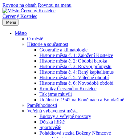
Rovnou na obsah
Rovnou na menu
Červený Kostelec
Menu
Město
O městě
Historie a současnost
Geografie a klimatologie
Historie města č. 1: Založení Kostelce
Historie města č. 2: Období baroka
Historie města č. 3: Rozvoj průmyslu
Historie města č. 4: Raný kapitalismus
Historie města č. 5: Válečné období
Historie města č. 6: Novodobé období
Kroniky Červeného Kostelce
Tak jsme mluvili
Události r. 1942 na Končinách a Bohdašíně
Pamětihodnosti
Veřejná vybavenost města
Budovy a veřejné prostory
Dětská hřiště
Sportoviště
Pohádková stezka Boženy Němcové