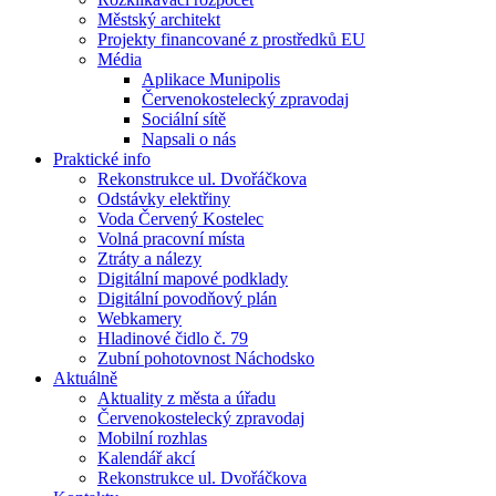
Městský architekt
Projekty financované z prostředků EU
Média
Aplikace Munipolis
Červenokostelecký zpravodaj
Sociální sítě
Napsali o nás
Praktické info
Rekonstrukce ul. Dvořáčkova
Odstávky elektřiny
Voda Červený Kostelec
Volná pracovní místa
Ztráty a nálezy
Digitální mapové podklady
Digitální povodňový plán
Webkamery
Hladinové čidlo č. 79
Zubní pohotovnost Náchodsko
Aktuálně
Aktuality z města a úřadu
Červenokostelecký zpravodaj
Mobilní rozhlas
Kalendář akcí
Rekonstrukce ul. Dvořáčkova