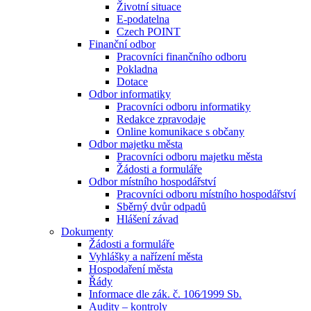
Životní situace
E-podatelna
Czech POINT
Finanční odbor
Pracovníci finančního odboru
Pokladna
Dotace
Odbor informatiky
Pracovníci odboru informatiky
Redakce zpravodaje
Online komunikace s občany
Odbor majetku města
Pracovníci odboru majetku města
Žádosti a formuláře
Odbor místního hospodářství
Pracovníci odboru místního hospodářství
Sběrný dvůr odpadů
Hlášení závad
Dokumenty
Žádosti a formuláře
Vyhlášky a nařízení města
Hospodaření města
Řády
Informace dle zák. č. 106⁄1999 Sb.
Audity – kontroly