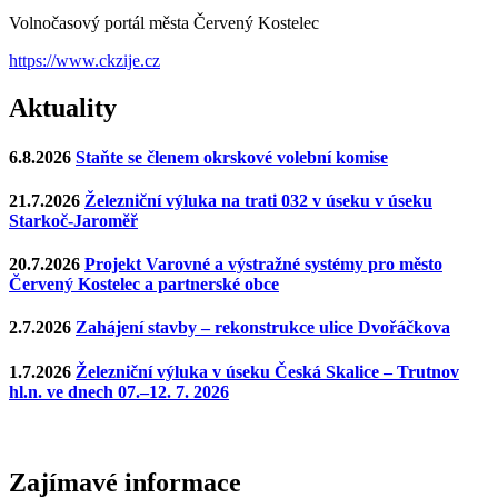
Volnočasový portál města Červený Kostelec
https://www.ckzije.cz
Aktuality
6.8.2026
Staňte se členem okrskové volební komise
21.7.2026
Železniční výluka na trati 032 v úseku v úseku
Starkoč-Jaroměř
20.7.2026
Projekt Varovné a výstražné systémy pro město
Červený Kostelec a partnerské obce
2.7.2026
Zahájení stavby – rekonstrukce ulice Dvořáčkova
1.7.2026
Železniční výluka v úseku Česká Skalice – Trutnov
hl.n. ve dnech 07.–12. 7. 2026
Zajímavé
informace