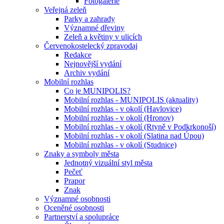
Fotogalerie
Veřejná zeleň
Parky a zahrady
Významné dřeviny
Zeleň a květiny v ulicích
Červenokostelecký zpravodaj
Redakce
Nejnovější vydání
Archiv vydání
Mobilní rozhlas
Co je MUNIPOLIS?
Mobilní rozhlas - MUNIPOLIS (aktuality)
Mobilní rozhlas - v okolí (Havlovice)
Mobilní rozhlas - v okolí (Hronov)
Mobilní rozhlas - v okolí (Rtyně v Podkrkonoší)
Mobilní rozhlas - v okolí (Slatina nad Úpou)
Mobilní rozhlas - v okolí (Studnice)
Znaky a symboly města
Jednotný vizuální styl města
Pečeť
Prapor
Znak
Významné osobnosti
Oceněné osobnosti
Partnerství a spolupráce