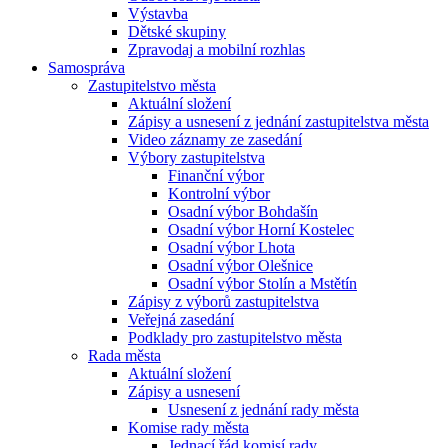
Výstavba
Dětské skupiny
Zpravodaj a mobilní rozhlas
Samospráva
Zastupitelstvo města
Aktuální složení
Zápisy a usnesení z jednání zastupitelstva města
Video záznamy ze zasedání
Výbory zastupitelstva
Finanční výbor
Kontrolní výbor
Osadní výbor Bohdašín
Osadní výbor Horní Kostelec
Osadní výbor Lhota
Osadní výbor Olešnice
Osadní výbor Stolín a Mstětín
Zápisy z výborů zastupitelstva
Veřejná zasedání
Podklady pro zastupitelstvo města
Rada města
Aktuální složení
Zápisy a usnesení
Usnesení z jednání rady města
Komise rady města
Jednací řád komisí rady