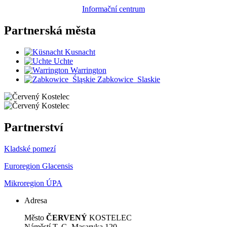
Informační centrum
Partnerská
města
Kusnacht
Uchte
Warrington
Zabkowice_Slaskie
Partnerství
Kladské pomezí
Euroregion Glacensis
Mikroregion ÚPA
Adresa
Město
ČERVENÝ
KOSTELEC
Náměstí T. G. Masaryka 120