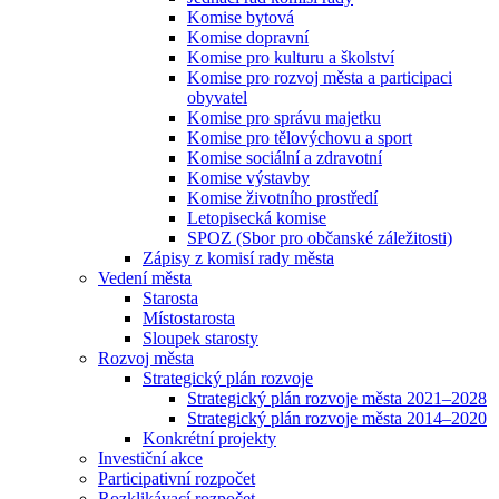
Komise bytová
Komise dopravní
Komise pro kulturu a školství
Komise pro rozvoj města a participaci
obyvatel
Komise pro správu majetku
Komise pro tělovýchovu a sport
Komise sociální a zdravotní
Komise výstavby
Komise životního prostředí
Letopisecká komise
SPOZ (Sbor pro občanské záležitosti)
Zápisy z komisí rady města
Vedení města
Starosta
Místostarosta
Sloupek starosty
Rozvoj města
Strategický plán rozvoje
Strategický plán rozvoje města 2021–2028
Strategický plán rozvoje města 2014–2020
Konkrétní projekty
Investiční akce
Participativní rozpočet
Rozklikávací rozpočet