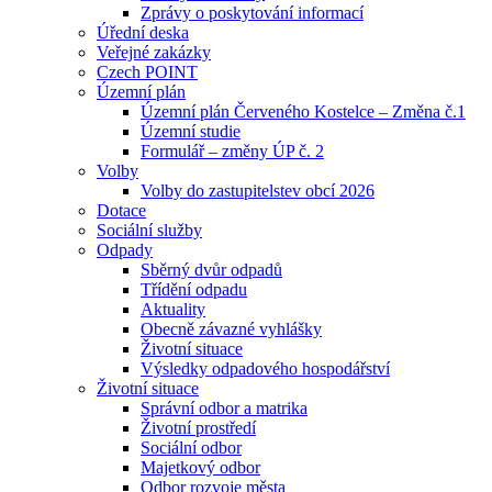
Zprávy o poskytování informací
Úřední deska
Veřejné zakázky
Czech POINT
Územní plán
Územní plán Červeného Kostelce – Změna č.1
Územní studie
Formulář – změny ÚP č. 2
Volby
Volby do zastupitelstev obcí 2026
Dotace
Sociální služby
Odpady
Sběrný dvůr odpadů
Třídění odpadu
Aktuality
Obecně závazné vyhlášky
Životní situace
Výsledky odpadového hospodářství
Životní situace
Správní odbor a matrika
Životní prostředí
Sociální odbor
Majetkový odbor
Odbor rozvoje města