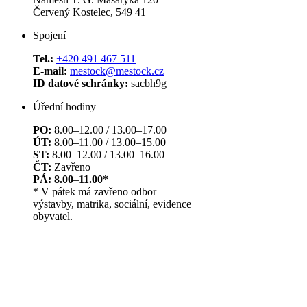
Červený Kostelec, 549 41
Spojení
Tel.:
+420 491 467 511
E-mail:
mestock@mestock.cz
ID datové schránky:
sacbh9g
Úřední hodiny
PO:
8.00–12.00 / 13.00–17.00
ÚT:
8.00–11.00 / 13.00–15.00
ST:
8.00–12.00 / 13.00–16.00
ČT:
Zavřeno
PÁ: 8.00
–
11.00*
* V pátek má zavřeno odbor
výstavby, matrika, sociální, evidence
obyvatel.